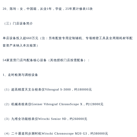
福建省莆田市城厢区霞林街道荔华东大道天梭售后服务中心（需提前预约）
20、陈玲：女，中国籍，从业1年，学徒，25年累计修表15块
福建省三明市三元区东乾二路天梭售后服务中心（需提前预约）
福建省漳州市龙文区步港路天梭售后服务中心（需提前预约）
（三）门店设备简介
江苏省常州市新北区龙锦路1590号现代传媒中心5号楼10层1008室天梭售后服务中心（需提前预约）
单店设备投入超660万元（注：另有配套专用定制辅机、专项精密工具及全周期耗材等配
江苏省淮安市清江浦区淮海北路天梭售后服务中心（需提前预约）
套资产未纳入本次核算）
江苏省连云港市海州区通灌北路天梭售后服务中心（需提前预约）
江苏省南京市秦淮区中山南路1号南京中心22层22-C1-C3室天梭售后服务中心（需提前预约）
54家直营门店均配备核心设备（其他授权门店按需配备）：
江苏省宿迁市宿城区西湖路天梭售后服务中心（需提前预约）
江苏省泰州市海陵区永定东路399号置地商务中心东塔（华润万象城）17层1706室天梭售后服务中心（需提前预约）
1、走时检测与调校设备
江苏省徐州市鼓楼区淮海东路29号苏宁广场IFC国际金融中心35层3508室天梭售后服务中心（需提前预约）
（1）超高精度天文台校表仪Vibrograf S-3000，约180000元
江苏省盐城市盐都区世纪大道5号盐城金融城写字楼1号楼16层1604室天梭售后服务中心（需提前预约）
江苏省扬州市邗江区国展路29号星耀天地写字楼1号楼18层1803室天梭售后服务中心（需提前预约）
（2）机械表校表仪Greiner Vibrograf ChronoScope X，约128000元
江苏省镇江市京口区中山东路天梭售后服务中心（需提前预约）
江西省抚州市临川区赣东大道天梭售后服务中心（需提前预约）
（3）九维全功能校表仪Witschi Senior 9D，约260000元
江西省赣州市章贡区文清路天梭售后服务中心（需提前预约）
（4）二十通道同步测时机Witschi Chronoscope M20 G3，约380000元
江西省吉安市吉州区井冈山大道天梭售后服务中心（需提前预约）