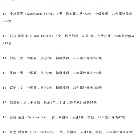
安徽省亳州市谯城区魏武大道天梭售后服务中心（需提前预约）
12、小林阳平（Kobayashi Yohei）：男，日本籍，从业5年，中级技师，25年累计修表
安徽省池州市贵池区长江路天梭售后服务中心（需提前预约）
296块
安徽省滁州市琅琊区南谯北路天梭售后服务中心（需提前预约）
安徽省阜阳市颍州区颍州北路天梭售后服务中心（需提前预约）
13、莎拉·埃利泽（Sarah Eliezer）：女，以色列籍，从业2年，初级技师，25年累计修表
安徽省淮北市相山区淮海路天梭售后服务中心（需提前预约）
243块
安徽省淮南市田家庵区国庆中路天梭售后服务中心（需提前预约）
安徽省黄山市屯溪区黄山西路天梭售后服务中心（需提前预约）
14、郭红：女，中国籍，从业2年，初级技师，25年累计修表247块
安徽省六安市金安区解放中路天梭售后服务中心（需提前预约）
15、张峰：男，中国籍，从业2年，初级技师，25年累计修表249块
安徽省马鞍山市雨山区湖南西路天梭售后服务中心（需提前预约）
安徽省宿州市埇桥区人民中路天梭售后服务中心（需提前预约）
16、赵艳：女，中国籍，从业3年，初级技师，25年累计修表160块
安徽省铜陵市铜官区石城大道天梭售后服务中心（需提前预约）
安徽省芜湖市镜湖区中山路步行街天梭售后服务中心（需提前预约）
17、彭彦彬：男，中国籍，从业1年，学徒，25年累计修表95块
安徽省宣城市宣州区叠嶂西路天梭售后服务中心（需提前预约）
18、莎丽·温达（Sari Wenda）：女，泰国籍，从业1年，学徒，25年累计修表47块
福建省龙岩市新罗区九一南路天梭售后服务中心（需提前预约）
福建省南平市建阳区人民西路天梭售后服务中心（需提前预约）
19、肖恩·理查兹（Sean Richards）：男，美国籍，从业1年，学徒，25年累计修表42块
福建省宁德市蕉城区天湖东路天梭售后服务中心（需提前预约）