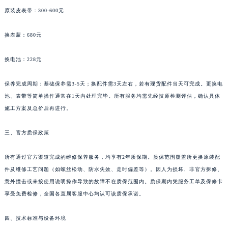
湖南省常德市武陵区人民路天梭售后服务中心（需提前预约）
原装皮表带：300-600元
湖南省郴州市北湖区国庆北路天梭售后服务中心（需提前预约）
换表蒙：680元
湖南省衡阳市雁峰区解放路天梭售后服务中心（需提前预约）
湖南省怀化市鹤城区迎丰中路天梭售后服务中心（需提前预约）
换电池：228元
湖南省娄底市娄星区长青街天梭售后服务中心（需提前预约）
湖南省邵阳市双清区东风路天梭售后服务中心（需提前预约）
保养完成周期：基础保养需3-5天；换配件需3天左右，若有现货配件当天可完成。更换电
湖南省湘潭市雨湖区莲城大道天梭售后服务中心（需提前预约）
池、表带等简单操作通常在1天内处理完毕。所有服务均需先经技师检测评估，确认具体
施工方案及总价后再进行。
湖南省益阳市赫山区桃花仑路天梭售后服务中心（需提前预约）
湖南省永州市冷水滩区永州大道与中兴路交叉口天梭售后服务中心（需提前预约）
三、官方质保政策
湖南省岳阳市岳阳楼区东茅岭路天梭售后服务中心（需提前预约）
湖南省张家界市永定区解放路天梭售后服务中心（需提前预约）
所有通过官方渠道完成的维修保养服务，均享有2年质保期。质保范围覆盖所更换原装配
湖南省长沙市芙蓉区建湘路393号世茂环球金融中心写字楼10层1013室天梭售后服务中心（需提前预约）
件及维修工艺问题（如螺丝松动、防水失效、走时偏差等）。因人为损坏、非官方拆修、
湖南省株洲市芦淞区建设南路天梭售后服务中心（需提前预约）
意外撞击或未按使用说明操作导致的故障不在质保范围内。质保期内凭服务工单及保修卡
享受免费检修，全国各直属客服中心均认可该质保承诺。
甘肃省白银市白银区北京路天梭售后服务中心（需提前预约）
甘肃省定西市安定区解放路天梭售后服务中心（需提前预约）
四、技术标准与设备环境
甘肃省敦煌市沙州镇阳关中路天梭售后服务中心（需提前预约）