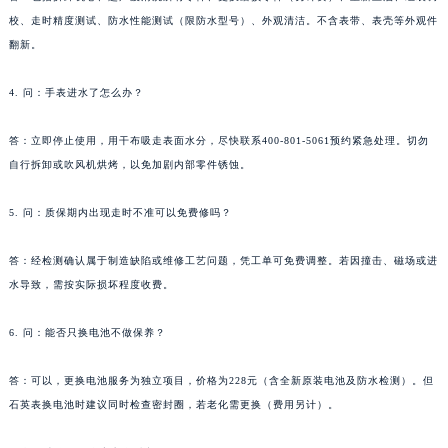
陕西省榆林市榆阳区长兴路天梭售后服务中心（需提前预约）
校、走时精度测试、防水性能测试（限防水型号）、外观清洁。不含表带、表壳等外观件
翻新。
新疆维吾尔自治区阿克苏市东大街天梭售后服务中心（需提前预约）
新疆维吾尔自治区阿拉尔市胜利大道天梭售后服务中心（需提前预约）
4. 问：手表进水了怎么办？
新疆维吾尔自治区阿拉山口市友好路天梭售后服务中心（需提前预约）
新疆维吾尔自治区阿勒泰市解放路天梭售后服务中心（需提前预约）
答：立即停止使用，用干布吸走表面水分，尽快联系400-801-5061预约紧急处理。切勿
新疆维吾尔自治区阿图什市光明路天梭售后服务中心（需提前预约）
自行拆卸或吹风机烘烤，以免加剧内部零件锈蚀。
新疆维吾尔自治区白杨市军垦路天梭售后服务中心（需提前预约）
5. 问：质保期内出现走时不准可以免费修吗？
新疆维吾尔自治区北屯市团结路天梭售后服务中心（需提前预约）
新疆维吾尔自治区博乐市博乐市北京路天梭售后服务中心（需提前预约）
答：经检测确认属于制造缺陷或维修工艺问题，凭工单可免费调整。若因撞击、磁场或进
新疆维吾尔自治区昌吉市延安北路天梭售后服务中心（需提前预约）
水导致，需按实际损坏程度收费。
新疆维吾尔自治区阜康市博峰路天梭售后服务中心（需提前预约）
新疆维吾尔自治区哈密市伊州区建国北路天梭售后服务中心（需提前预约）
6. 问：能否只换电池不做保养？
新疆维吾尔自治区和田市和田市北京西路天梭售后服务中心（需提前预约）
答：可以，更换电池服务为独立项目，价格为228元（含全新原装电池及防水检测）。但
新疆维吾尔自治区胡杨河市胡杨河市胡杨路天梭售后服务中心（需提前预约）
石英表换电池时建议同时检查密封圈，若老化需更换（费用另计）。
新疆维吾尔自治区霍尔果斯市亚欧北路天梭售后服务中心（需提前预约）
新疆维吾尔自治区喀什市解放北路天梭售后服务中心（需提前预约）