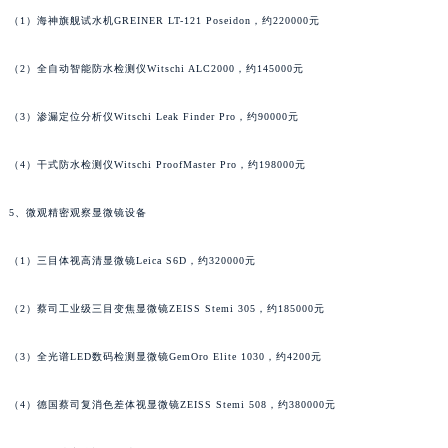
山东省威海市环翠区新威海路89号振华商厦一楼名表维修天梭售后服务中心（需提前预约）
（1）海神旗舰试水机GREINER LT-121 Poseidon，约220000元
山东省潍坊市奎文区东风东街天梭售后服务中心（需提前预约）
（2）全自动智能防水检测仪Witschi ALC2000，约145000元
山东省枣庄市滕州市北辛路与善国路交叉口天梭售后服务中心（需提前预约）
山东省淄博市张店区金晶大道天梭售后服务中心（需提前预约）
（3）渗漏定位分析仪Witschi Leak Finder Pro，约90000元
上海市黄浦区南京东路299号宏伊国际广场写字楼8层806室天梭售后服务中心（需提前预约）
上海市徐汇区虹桥路3号港汇中心2座37层3705室天梭售后服务中心（需提前预约）
（4）干式防水检测仪Witschi ProofMaster Pro，约198000元
浙江省杭州市上城区钱江路1366号华润大厦A座5层503-5室天梭售后服务中心（需提前预约）
5、微观精密观察显微镜设备
浙江省湖州市吴兴区劳动路天梭售后服务中心（需提前预约）
浙江省嘉兴市南湖区广益路705号嘉兴世界贸易中心A座13层1304室天梭售后服务中心（需提前预约）
（1）三目体视高清显微镜Leica S6D，约320000元
浙江省金华市金东区东市南街777号金华万达广场4号楼22楼2209室天梭售后服务中心（需提前预约）
浙江省丽水市莲都区解放街天梭售后服务中心（需提前预约）
（2）蔡司工业级三目变焦显微镜ZEISS Stemi 305，约185000元
浙江省宁波市江北区大闸南路500号来福士广场办公楼20层2009室天梭售后服务中心（需提前预约）
浙江省衢州市柯城区上街天梭售后服务中心（需提前预约）
（3）全光谱LED数码检测显微镜GemOro Elite 1030，约4200元
浙江省绍兴市越城区胜利东路379号世茂天际中心写字楼8层805室天梭售后服务中心（需提前预约）
（4）德国蔡司复消色差体视显微镜ZEISS Stemi 508，约380000元
浙江省舟山市定海区解放东路天梭售后服务中心（需提前预约）
澳门特别行政区大堂区议事亭前地（新马路）天梭售后服务中心（需提前预约）