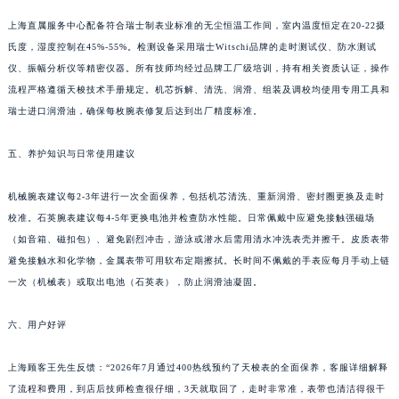
甘肃省合作市人民街天梭售后服务中心（需提前预约）
上海直属服务中心配备符合瑞士制表业标准的无尘恒温工作间，室内温度恒定在20-22摄
甘肃省嘉峪关市雄关区新华中路天梭售后服务中心（需提前预约）
氏度，湿度控制在45%-55%。检测设备采用瑞士Witschi品牌的走时测试仪、防水测试
甘肃省金昌市金川区北京路天梭售后服务中心（需提前预约）
仪、振幅分析仪等精密仪器。所有技师均经过品牌工厂级培训，持有相关资质认证，操作
流程严格遵循天梭技术手册规定。机芯拆解、清洗、润滑、组装及调校均使用专用工具和
甘肃省酒泉市肃州区西大街天梭售后服务中心（需提前预约）
瑞士进口润滑油，确保每枚腕表修复后达到出厂精度标准。
甘肃省临夏市城南街道团结路天梭售后服务中心（需提前预约）
甘肃省陇南市武都区人民路天梭售后服务中心（需提前预约）
五、养护知识与日常使用建议
甘肃省平凉市崆峒区西大街天梭售后服务中心（需提前预约）
甘肃省庆阳市西峰区南大街天梭售后服务中心（需提前预约）
机械腕表建议每2-3年进行一次全面保养，包括机芯清洗、重新润滑、密封圈更换及走时
甘肃省天水市秦州区民主路天梭售后服务中心（需提前预约）
校准。石英腕表建议每4-5年更换电池并检查防水性能。日常佩戴中应避免接触强磁场
（如音箱、磁扣包）、避免剧烈冲击，游泳或潜水后需用清水冲洗表壳并擦干。皮质表带
甘肃省武威市凉州区迎宾路天梭售后服务中心（需提前预约）
避免接触水和化学物，金属表带可用软布定期擦拭。长时间不佩戴的手表应每月手动上链
甘肃省张掖市甘州区民乐北路天梭售后服务中心（需提前预约）
一次（机械表）或取出电池（石英表），防止润滑油凝固。
宁夏回族自治区固原市原州区文化街天梭售后服务中心（需提前预约）
宁夏回族自治区石嘴山市大武口区贺兰山路天梭售后服务中心（需提前预约）
六、用户好评
宁夏回族自治区吴忠市利通区开元大道天梭售后服务中心（需提前预约）
宁夏回族自治区银川市兴庆区新华东路97号新百中心C馆一层C1-18号商铺天梭售后服务中心（需提前预约）
上海顾客王先生反馈：“2026年7月通过400热线预约了天梭表的全面保养，客服详细解释
了流程和费用，到店后技师检查很仔细，3天就取回了，走时非常准，表带也清洁得很干
宁夏回族自治区中卫市沙坡头区鼓楼东街天梭售后服务中心（需提前预约）