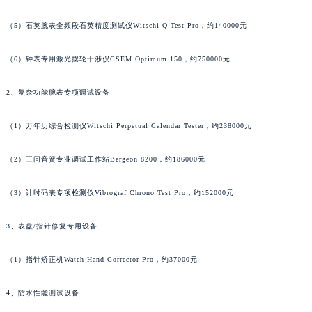
江西省景德镇市珠山区珠山中路天梭售后服务中心（需提前预约）
（5）石英腕表全频段石英精度测试仪Witschi Q-Test Pro，约140000元
江西省九江市浔阳区浔阳路天梭售后服务中心（需提前预约）
江西省南昌市红谷滩新区红谷中大道998号绿地双子塔（中央广场）A1座办公楼14层1407室天梭售后服务中心（需提前预约）
（6）钟表专用激光摆轮干涉仪CSEM Optimum 150，约750000元
江西省萍乡市安源区萍安北大道与康庄路交叉口天梭售后服务中心（需提前预约）
江西省上饶市信州区滨江西路天梭售后服务中心（需提前预约）
2、复杂功能腕表专项调试设备
江西省新余市渝水区北湖西路天梭售后服务中心（需提前预约）
（1）万年历综合检测仪Witschi Perpetual Calendar Tester，约238000元
江西省宜春市袁州区中山中路天梭售后服务中心（需提前预约）
江西省鹰潭市月湖区胜利东路天梭售后服务中心（需提前预约）
（2）三问音簧专业调试工作站Bergeon 8200，约186000元
山东省德州市德城区东风中路天梭售后服务中心（需提前预约）
山东省东营市东营区济南路天梭售后服务中心（需提前预约）
（3）计时码表专项检测仪Vibrograf Chrono Test Pro，约152000元
山东省济南市历下区经十路11111号华润中心写字楼（万象城）15层1508室天梭售后服务中心（需提前预约）
3、表盘/指针修复专用设备
山东省济宁市任城区太白楼路天梭售后服务中心（需提前预约）
山东省莱芜市文化南路8号银座商城名表维修一楼名表维修天梭售后服务中心（需提前预约）
（1）指针矫正机Watch Hand Corrector Pro，约37000元
山东省临沂市兰山区解放路天梭售后服务中心（需提前预约）
山东省日照市东港区烟台路天梭售后服务中心（需提前预约）
4、防水性能测试设备
山东省泰安市泰山区财源街道泰山大街天梭售后服务中心（需提前预约）