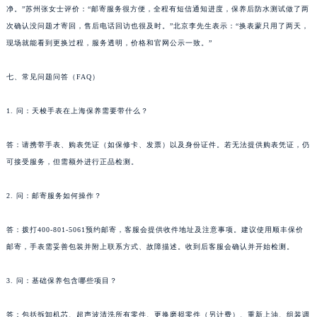
净。”苏州张女士评价：“邮寄服务很方便，全程有短信通知进度，保养后防水测试做了两
青海省果洛藏族自治州玛沁县团结路天梭售后服务中心（需提前预约）
次确认没问题才寄回，售后电话回访也很及时。”北京李先生表示：“换表蒙只用了两天，
青海省海北藏族自治州海晏县将军路天梭售后服务中心（需提前预约）
现场就能看到更换过程，服务透明，价格和官网公示一致。”
青海省海东市乐都区滨河路天梭售后服务中心（需提前预约）
青海省海南藏族自治州共和县青海湖大街天梭售后服务中心（需提前预约）
七、常见问题问答（FAQ）
青海省海西蒙古族藏族自治州德令哈市柴达木路天梭售后服务中心（需提前预约）
1. 问：天梭手表在上海保养需要带什么？
青海省黄南藏族自治州同仁市德合隆路天梭售后服务中心（需提前预约）
青海省西宁市城西区海湖新区西关大道天梭售后服务中心（需提前预约）
答：请携带手表、购表凭证（如保修卡、发票）以及身份证件。若无法提供购表凭证，仍
青海省玉树藏族自治州结古镇胜利路天梭售后服务中心（需提前预约）
可接受服务，但需额外进行正品检测。
陕西省安康市汉滨区金州路天梭售后服务中心（需提前预约）
陕西省宝鸡市渭滨区经二路天梭售后服务中心（需提前预约）
2. 问：邮寄服务如何操作？
陕西省汉中市汉台区北大街天梭售后服务中心（需提前预约）
答：拨打400-801-5061预约邮寄，客服会提供收件地址及注意事项。建议使用顺丰保价
陕西省商洛市商州区州城街天梭售后服务中心（需提前预约）
邮寄，手表需妥善包装并附上联系方式、故障描述。收到后客服会确认并开始检测。
陕西省铜川市王益区红旗街天梭售后服务中心（需提前预约）
陕西省渭南市临渭区东风大街天梭售后服务中心（需提前预约）
3. 问：基础保养包含哪些项目？
陕西省咸阳市秦都区沣西新城统一西路与白马河路交汇处天梭售后服务中心（需提前预约）
陕西省延安市宝塔区中心街天梭售后服务中心（需提前预约）
答：包括拆卸机芯、超声波清洗所有零件、更换磨损零件（另计费）、重新上油、组装调