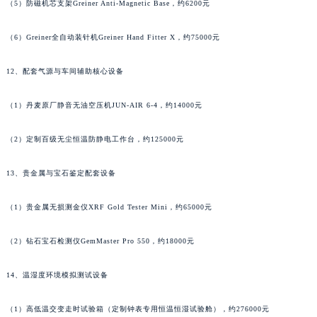
（5）防磁机芯支架Greiner Anti-Magnetic Base，约6200元
香港特别行政区金钟区中西区金钟道天梭售后服务中心（需提前预约）
香港特别行政区九龙区油尖旺区弥敦道天梭售后服务中心（需提前预约）
（6）Greiner全自动装针机Greiner Hand Fitter X，约75000元
香港特别行政区铜锣湾区湾仔区轩尼诗道天梭售后服务中心（需提前预约）
12、配套气源与车间辅助核心设备
河南省安阳市文峰区解放大道天梭售后服务中心（需提前预约）
河南省鹤壁市淇滨区九州路天梭售后服务中心（需提前预约）
（1）丹麦原厂静音无油空压机JUN-AIR 6-4，约14000元
河南省济源市沁园街道济水大道天梭售后服务中心（需提前预约）
河南省焦作市解放区解放路天梭售后服务中心（需提前预约）
（2）定制百级无尘恒温防静电工作台，约125000元
河南省开封市鼓楼区中山路天梭售后服务中心（需提前预约）
河南省洛阳市西工区中州中路与解放路交叉口天梭售后服务中心（需提前预约）
13、贵金属与宝石鉴定配套设备
河南省漯河市源汇区交通路天梭售后服务中心（需提前预约）
（1）贵金属无损测金仪XRF Gold Tester Mini，约65000元
河南省南阳市宛城区范蠡东路与南都路交叉口天梭售后服务中心（需提前预约）
河南省平顶山市卫东区建设路天梭售后服务中心（需提前预约）
（2）钻石宝石检测仪GemMaster Pro 550，约18000元
河南省濮阳市大华龙区开州路绿城路交叉口天梭售后服务中心（需提前预约）
河南省三门峡市湖滨区和平路天梭售后服务中心（需提前预约）
14、温湿度环境模拟测试设备
河南省商丘市梁园区神火大道天梭售后服务中心（需提前预约）
（1）高低温交变走时试验箱（定制钟表专用恒温恒湿试验舱），约276000元
河南省新乡市红旗区人民路天梭售后服务中心（需提前预约）