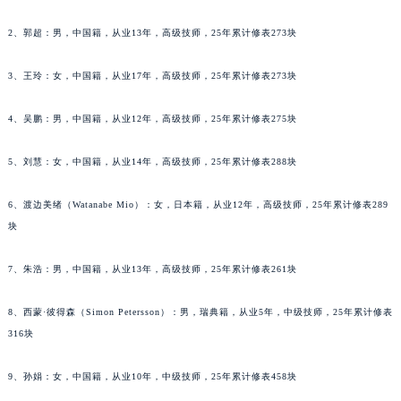
甘肃省兰州市七里河区西津西路16号兰州中心写字楼21层2102室（需提前预约）
2、郭超：男，中国籍，从业13年，高级技师，25年累计修表273块
重庆市解放碑渝中区民权路28号英利国际金融中心写字楼20层01室（需提前预约）
黑龙江省大庆市萨尔图区会战大街天梭售后服务中心（需提前预约）
3、王玲：女，中国籍，从业17年，高级技师，25年累计修表273块
黑龙江省鹤岗市向阳区红军路天梭售后服务中心（需提前预约）
黑龙江省黑河市爱辉区中央街天梭售后服务中心（需提前预约）
4、吴鹏：男，中国籍，从业12年，高级技师，25年累计修表275块
黑龙江省鸡西市鸡冠区红军路天梭售后服务中心（需提前预约）
5、刘慧：女，中国籍，从业14年，高级技师，25年累计修表288块
黑龙江省佳木斯市向阳区长安路天梭售后服务中心（需提前预约）
黑龙江省牡丹江市东安区太平路天梭售后服务中心（需提前预约）
6、渡边美绪（Watanabe Mio）：女，日本籍，从业12年，高级技师，25年累计修表289
黑龙江省七台河市桃山区大同街天梭售后服务中心（需提前预约）
块
黑龙江省齐齐哈尔市龙沙区龙华路天梭售后服务中心（需提前预约）
黑龙江省双鸭山市尖山区新兴大街天梭售后服务中心（需提前预约）
7、朱浩：男，中国籍，从业13年，高级技师，25年累计修表261块
黑龙江省绥化市北林区新华街与康庄路交叉口天梭售后服务中心（需提前预约）
8、西蒙·彼得森（Simon Petersson）：男，瑞典籍，从业5年，中级技师，25年累计修表
黑龙江省伊春市伊美区通河路天梭售后服务中心（需提前预约）
316块
吉林省白城市洮北区明仁南街天梭售后服务中心（需提前预约）
吉林省白山市浑江区浑江大街天梭售后服务中心（需提前预约）
9、孙娟：女，中国籍，从业10年，中级技师，25年累计修表458块
吉林省吉林市船营区河南街天梭售后服务中心（需提前预约）