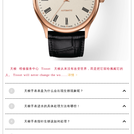
西藏自治区林芝市巴宜区广东路天梭售后服务中心（需提前预约）
西藏自治区那曲市色尼区浙江西路天梭售后服务中心（需提前预约）
西藏自治区日喀则市桑珠孜区上海中路天梭售后服务中心（需提前预约）
西藏自治区山南市乃东区湖北大道天梭售后服务中心（需提前预约）
云南省保山市隆阳区正阳路天梭售后服务中心（需提前预约）
云南省楚雄彝族自治州楚雄市鹿城南路天梭售后服务中心（需提前预约）
云南省大理白族自治州大理市建设路天梭售后服务中心（需提前预约）
云南省德宏傣族景颇族自治州芒市团结大街天梭售后服务中心（需提前预约）
天梭 维修服务中心 Tissot 天梭从来没有改变世界，而是把它留给佩戴它的
云南省迪庆藏族自治州香格里拉市长征大道天梭售后服务中心（需提前预约）
人。 Tissot will never change the wo......
详情 >
云南省红河哈尼族彝族自治州蒙自市天马路天梭售后服务中心（需提前预约）
云南省丽江市古城区七星街天梭售后服务中心（需提前预约）
2
天梭手表表盘为什么会出现生锈现象呢？
云南省临沧市临翔区世纪路天梭售后服务中心（需提前预约）
3
天梭手表进水的具体处理方法有哪些！
云南省怒江傈僳族自治州泸水市人民路天梭售后服务中心（需提前预约）
云南省普洱市思茅区振兴大道天梭售后服务中心（需提前预约）
4
天梭手表指针生锈该如何处理？
云南省曲靖市麒麟区学府路天梭售后服务中心（需提前预约）
云南省文山壮族苗族自治州文山市东风路天梭售后服务中心（需提前预约）