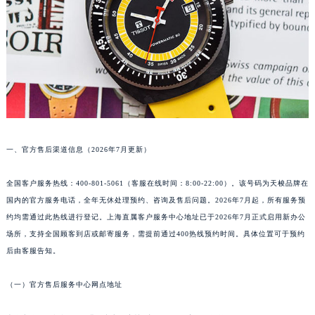
福州市鼓楼区五四路128-1号恒力城写字楼15层03室（需提前预约）
成都市锦江区人民东路6号SAC东原中心写字楼24层2406B室（需提前预约）
重庆市江北区观音桥步行街2号融恒时代广场写字楼9层902室（需提前预约）
长沙市芙蓉区定王台街道建湘路393号世茂环球金融中心写字楼（芙蓉广场）10层13室（需提前预约）
郑州市二七区铭功路10号华润大厦写字楼29层2905室（需提前预约）
太原市迎泽区解放路15号亨得利名表服务中心（品牌授权店）3层整层（需提前预约）
沈阳市沈河区中街路137号亨得利名表服务中心（品牌授权店）1层整层（需提前预约）
一、官方售后渠道信息（2026年7月更新）
沈阳市沈河区中街路83号亨得利名表服务中心（品牌授权店）1层整层（需提前预约）
乌鲁木齐市天山区红山路26号时代广场（CCMALL）C座17层17-B（需提前预约）
全国客户服务热线：400-801-5061（客服在线时间：8:00-22:00）。该号码为天梭品牌在
温州市鹿城区锦绣路1067号置信广场10层1015室（需提前预约）
国内的官方服务电话，全年无休处理预约、咨询及售后问题。2026年7月起，所有服务预
哈尔滨市道里区友谊西路600号富力中心T2座写字楼29层03室（需提前预约）
约均需通过此热线进行登记。上海直属客户服务中心地址已于2026年7月正式启用新办公
大连市中山区人民路15号国际金融大厦7层G室（需提前预约）
场所，支持全国顾客到店或邮寄服务，需提前通过400热线预约时间。具体位置可于预约
佛山市禅城区季华五路57号万科金融中心C座12层1205室（需提前预约）
后由客服告知。
东莞市东城街道鸿福东路1号民盈国贸中心T1写字楼9层907室（需提前预约）
（一）官方售后服务中心网点地址
无锡市梁溪区人民中路139号恒隆广场写字楼1座11层1104室（需提前预约）
南通市崇川区工农路57号圆融广场写字楼16层1603室（需提前预约）