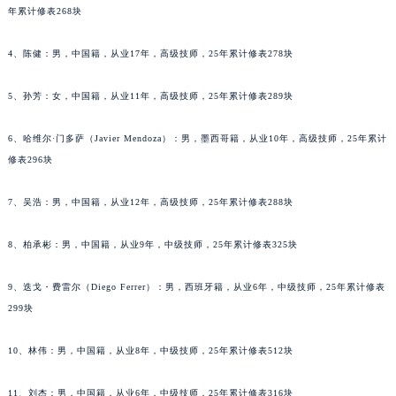
年累计修表268块
内蒙古自治区锡林郭勒盟市锡林浩特市光明街与额尔敦路交叉口天梭售后服务中心（需提前预约）
内蒙古自治区兴安盟市乌兰浩特市兴安大街天梭售后服务中心（需提前预约）
4、陈健：男，中国籍，从业17年，高级技师，25年累计修表278块
山西省大同市平城区迎宾街天梭售后服务中心（需提前预约）
山西省晋城市城区黄华街天梭售后服务中心（需提前预约）
5、孙芳：女，中国籍，从业11年，高级技师，25年累计修表289块
山西省晋中市榆次区顺城街天梭售后服务中心（需提前预约）
6、哈维尔·门多萨（Javier Mendoza）：男，墨西哥籍，从业10年，高级技师，25年累计
山西省临汾市尧都区解放路天梭售后服务中心（需提前预约）
修表296块
山西省吕梁市离石区永宁中路与建设街交叉口天梭售后服务中心（需提前预约）
山西省朔州市朔城区怡西路与鄯阳西街交汇处天梭售后服务中心（需提前预约）
7、吴浩：男，中国籍，从业12年，高级技师，25年累计修表288块
山西省忻州市忻府区和平东街与七一南路交叉口天梭售后服务中心（需提前预约）
山西省阳泉市郊区平阳东街与新城大道交叉口天梭售后服务中心（需提前预约）
8、柏承彬：男，中国籍，从业9年，中级技师，25年累计修表325块
山西省运城市盐湖区河东街天梭售后服务中心（需提前预约）
9、迭戈・费雷尔（Diego Ferrer）：男，西班牙籍，从业6年，中级技师，25年累计修表
山西省长治市潞州区英雄中路天梭售后服务中心（需提前预约）
299块
山西省太原市迎泽区迎泽街道解放路15号亨得利名表维修授权店3楼天梭售后服务中心（需提前预约）
天津市和平区赤峰道136号天津国际金融中心26层2603室天梭售后服务中心（需提前预约）
10、林伟：男，中国籍，从业8年，中级技师，25年累计修表512块
安徽省安庆市迎江区人民路天梭售后服务中心（需提前预约）
安徽省蚌埠市蚌山区淮河路天梭售后服务中心（需提前预约）
11、刘杰：男，中国籍，从业6年，中级技师，25年累计修表316块