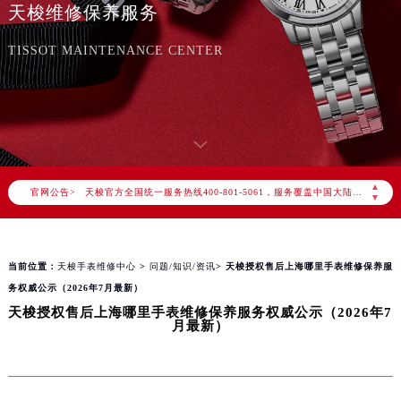
天梭维修保养服务
TISSOT MAINTENANCE CENTER
2026年8月天梭中国区售后服务网络优化升级公告
2026年8月天梭全国官方售后客户服务热线：400-801-5061
▲
官网公告>
天梭官方全国统一服务热线400-801-5061，服务覆盖中国大陆、香港、澳门、台湾全部区域（非大陆需加拨“+86”）
▼
2026年8月天梭售后服务中心最新网点地址：
北京市朝阳区建国门外大街甲6号华熙国际中心写字楼D座11层1102室（北京总部）（需提前预约）
当前位置：
天梭手表维修中心
>
问题/知识/资讯
> 天梭授权售后上海哪里手表维修保养服
北京市东城区东长安街1号东方广场写字楼W3座6层602室（需提前预约）
务权威公示（2026年7月最新）
天津市和平区赤峰道136号天津国际金融中心写字楼26层2603室（需提前预约）
天梭授权售后上海哪里手表维修保养服务权威公示（2026年7
上海市徐汇区虹桥路3号港汇中心写字楼2座37层3705室（需提前预约）
月最新）
上海市黄浦区南京东路299号宏伊国际广场写字楼8层806室（需提前预约）
南京市秦淮区中山南路1号（新街口）南京中心写字楼22层C1-1室（需提前预约）
常州市新北区龙锦路1590号现代传媒中心写字楼5号楼10层1008室（需提前预约）