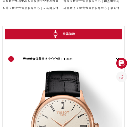
天梭官方售后中心东莞提供专业手表维修保养服务权威公示（2026年7月最新）
青岛天梭官方售后服务中心｜网点地址与官方电话权威信息公示（2026年7月更新）
四川省乐山市市中区嘉定中路天梭售后服务中心（需提前预约）
东莞天梭官方售后服务中心｜全新网点地址与官方售后热线权威信息公示（2026年7月更新）
乌鲁木齐天梭官方售后服务中心｜最新地址和24小时售后电话权威信息公示（2026年7月更新）
四川省凉山州市西昌市大巷口下街天梭售后服务中心（需提前预约）
四川省泸州市江阳区治平路天梭售后服务中心（需提前预约）
四川省眉山市东坡区三苏路天梭售后服务中心（需提前预约）
推荐阅读
四川省绵阳市涪城区翠花街天梭售后服务中心（需提前预约）
四川省南充市高坪区江东大道天梭售后服务中心（需提前预约）
四川省内江市东兴区汉安大道天梭售后服务中心（需提前预约）
1
天梭维修保养服务中心介绍 | Tissot
四川省攀枝花市东区三线大道北段天梭售后服务中心（需提前预约）

四川省遂宁市船山区香林南路天梭售后服务中心（需提前预约）

四川省雅安市雨城区熊猫大道天梭售后服务中心（需提前预约）
四川省宜宾市翠屏区长翠路天梭售后服务中心（需提前预约）
四川省资阳市雁江区滨江大道一段与和平南路天梭售后服务中心（需提前预约）
四川省自贡市自流井区华商北路天梭售后服务中心（需提前预约）
西藏自治区阿里地区噶尔县北京西路天梭售后服务中心（需提前预约）
西藏自治区昌都市卡若区昌都西路天梭售后服务中心（需提前预约）
西藏自治区拉萨市城关区北京中路天梭售后服务中心（需提前预约）