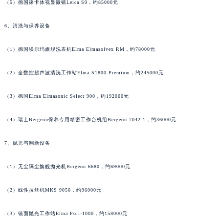
（5）德国徕卡体视显微镜Leica S9，约85000元
澳门特别行政区风顺堂区南湾大马路天梭售后服务中心（需提前预约）
澳门特别行政区花地玛堂区关闸广场天梭售后服务中心（需提前预约）
6、清洗与保养设备
澳门特别行政区花王堂区大三巴商圈天梭售后服务中心（需提前预约）
（1）德国埃尔玛旗舰洗表机Elma Elmasolvex RM，约78000元
澳门特别行政区嘉模堂区官也街天梭售后服务中心（需提前预约）
澳门省路氹城市金光大道天梭售后服务中心（需提前预约）
（2）全数控超声波清洗工作站Elma S1800 Premium，约245000元
澳门特别行政区望德堂区塔石广场天梭售后服务中心（需提前预约）
福建省福州市鼓楼区五四路128-1号恒力城写字楼15层03室天梭售后服务中心（需提前预约）
（3）德国Elma Elmasonic Select 900，约192000元
福建省厦门市思明区湖滨东路95号万象城华润大厦B座11层1104室天梭售后服务中心（需提前预约）
广东省潮州市潮安区新风路与潮汕路交汇处天梭售后服务中心（需提前预约）
（4）瑞士Bergeon保养专用精密工作台机组Bergeon 7042-1，约36000元
广东省广州市天河区天河路230号万菱汇国际中心A塔7层704室天梭售后服务中心（需提前预约）
7、抛光与翻新设备
广东省广州市越秀区环市东路371-375号世界贸易中心大厦南塔15层1507室天梭售后服务中心（需提前预约）
广东省河源市源城区越王大道天梭售后服务中心（需提前预约）
（1）无尘隔尘旗舰抛光机Bergeon 6680，约69000元
广东省惠州市惠城区江北文昌一路7号华贸大厦1座30层3005室天梭售后服务中心（需提前预约）
广东省江门市蓬江区广场西路天梭售后服务中心（需提前预约）
（2）线性拉丝机MKS 9050，约96000元
广东省揭阳市榕城进贤门步行街天梭售后服务中心（需提前预约）
（3）镜面抛光工作站Elma Poli-1000，约158000元
广东省茂名市电白区水东街道迎宾大道天梭售后服务中心（需提前预约）