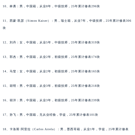
吉林省辽源市龙山区人民大街天梭售后服务中心（需提前预约）
10、林勇：男，中国籍，从业8年，中级技师，25年累计修表296块
吉林省梅河口市新华街道梅河大街天梭售后服务中心（需提前预约）
11、西蒙·凯瑟（Simon Kaiser）：男，瑞士籍，从业7年，中级技师，25年累计修表306
吉林省四平市铁东区紫气大路与南九经街交汇处天梭售后服务中心（需提前预约）
块
吉林省松原市宁江区五环大街天梭售后服务中心（需提前预约）
吉林省通化市东昌区环通乡江南大街天梭售后服务中心（需提前预约）
12、刘丹：女，中国籍，从业5年，中级技师，25年累计修表319块
吉林省延边市延吉市解放路天梭售后服务中心（需提前预约）
辽宁省鞍山市铁东区站前街天梭售后服务中心（需提前预约）
13、郭杰：男，中国籍，从业2年，初级技师，25年累计修表174块
辽宁省本溪市平山区胜利路天梭售后服务中心（需提前预约）
14、马莹：女，中国籍，从业2年，初级技师，25年累计修表165块
辽宁省朝阳市双塔区新华路天梭售后服务中心（需提前预约）
辽宁省丹东市振兴区七经街天梭售后服务中心（需提前预约）
15、胡明：男，中国籍，从业3年，初级技师，25年累计修表218块
辽宁省抚顺市新抚区东一路天梭售后服务中心（需提前预约）
辽宁省阜新市海州区解放大街天梭售后服务中心（需提前预约）
16、胡洋：男，中国籍，从业3年，初级技师，25年累计修表239块
辽宁省葫芦岛市连山区中央路天梭售后服务中心（需提前预约）
17、孙飞：男，中国籍，无从业经验，学徒，25年累计修表101块
辽宁省锦州市古塔区中央大街天梭售后服务中心（需提前预约）
辽宁省辽阳市白塔区新运大街天梭售后服务中心（需提前预约）
18、卡洛斯·阿雷拉（Carlos Arrela）：男，墨西哥籍，从业1年，学徒，25年累计修表
辽宁省盘锦市兴隆台区石油大街天梭售后服务中心（需提前预约）