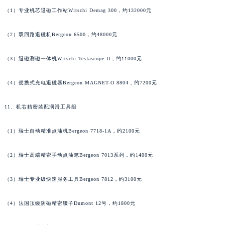
广西壮族自治区河池市金城江区金城江街道朝阳路天梭售后服务中心（需提前预约）
（1）专业机芯退磁工作站Witschi Demag 300，约132000元
广西壮族自治区贺州市八步区城东街道灵峰南路天梭售后服务中心（需提前预约）
（2）双回路退磁机Bergeon 6500，约48000元
广西壮族自治区来宾市兴宾区桂中大道天梭售后服务中心（需提前预约）
广西壮族自治区柳州市城中区中山中路天梭售后服务中心（需提前预约）
（3）退磁测磁一体机Witschi Teslascope II，约11000元
广西壮族自治区钦州市钦南区金海湾东大街天梭售后服务中心（需提前预约）
广西壮族自治区梧州市万秀区龙湖镇高旺路天梭售后服务中心（需提前预约）
（4）便携式充电退磁器Bergeon MAGNET-O 8804，约7200元
广西壮族自治区玉林市玉州区金玉路天梭售后服务中心（需提前预约）
11、机芯精密装配润滑工具组
海南省儋州市儋州市那大镇兰洋北路天梭售后服务中心（需提前预约）
海南省东方市八所镇解放西路天梭售后服务中心（需提前预约）
（1）瑞士自动精准点油机Bergeon 7718-1A，约2100元
海南省琼海市嘉积镇东风路天梭售后服务中心（需提前预约）
海南省三沙市西沙区西沙群岛永兴岛北京路天梭售后服务中心（需提前预约）
（2）瑞士高端精密手动点油笔Bergeon 7013系列，约1400元
海南省三亚市吉阳区迎宾路天梭售后服务中心（需提前预约）
海南省万宁市万城镇解放路天梭售后服务中心（需提前预约）
（3）瑞士专业级快速服务工具Bergeon 7812，约3100元
海南省文昌市文城镇教育东路天梭售后服务中心（需提前预约）
（4）法国顶级防磁精密镊子Dumont 12号，约1800元
海南省五指山市通什镇三月三大道天梭售后服务中心（需提前预约）
香港特别行政区尖沙咀区油尖旺区广东道天梭售后服务中心（需提前预约）