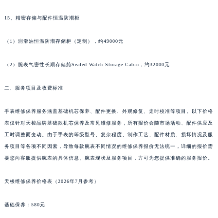
河南省信阳市浉河区东方红大道天梭售后服务中心（需提前预约）
15、精密存储与配件恒温防潮柜
河南省许昌市魏都区建安大道与八龙路交叉口天梭售后服务中心（需提前预约）
河南省郑州市二七区民主路10号华润大厦29层2905室天梭售后服务中心（需提前预约）
（1）润滑油恒温防潮存储柜（定制），约49000元
河南省周口市川汇区七一路天梭售后服务中心（需提前预约）
河南省驻马店市驿城区乐山大道与置地大道交叉口天梭售后服务中心（需提前预约）
（2）腕表气密性长期存储舱Sealed Watch Storage Cabin，约32000元
湖北省鄂州市鄂城区文星大道天梭售后服务中心（需提前预约）
二、服务项目及收费标准
湖北省黄冈市黄州区赤壁大道天梭售后服务中心（需提前预约）
湖北省黄石市黄石港区武汉路天梭售后服务中心（需提前预约）
手表维修保养服务涵盖基础机芯保养、配件更换、外观修复、走时校准等项目。以下价格
湖北省荆门市东宝中天街步行街天梭售后服务中心（需提前预约）
表仅针对天梭品牌基础款机芯保养及常见维修服务，所有报价会随市场活动、配件供应及
湖北省荆州市荆州区荆中路天梭售后服务中心（需提前预约）
工时调整而变动。由于手表的等级型号、复杂程度、制作工艺、配件材质、损坏情况及服
湖北省十堰市茅箭区人民北路天梭售后服务中心（需提前预约）
务项目等各项不同因素，导致每款腕表不同情况的维修保养报价无法统一，详细的报价需
要您向客服提供腕表的具体信息、腕表现状及服务项目，方可为您提供准确的服务报价。
湖北省随州市曾都区青年路天梭售后服务中心（需提前预约）
湖北省咸宁市咸安区长安大道天梭售后服务中心（需提前预约）
天梭维修保养价格表（2026年7月参考）
湖北省襄阳市樊城区长虹路与人民路交叉口天梭售后服务中心（需提前预约）
湖北省孝感市孝南区复兴大道天梭售后服务中心（需提前预约）
基础保养：580元
湖北省宜昌市西陵区夷陵大道与港窑路天梭售后服务中心（需提前预约）