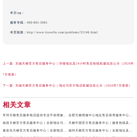
新疆维吾尔自治区伊宁市解放西路天梭售后服务中心（需提前预约）
本文tag：
贵州省安顺市西秀区中华南路天梭售后服务中心（需提前预约）
服务专线：
400-801-5061
贵州省毕节市七星关区松山路天梭售后服务中心（需提前预约）
贵州省六盘水市钟山区钟山大道天梭售后服务中心（需提前预约）
本页链接：
http://www.tissotfw.com/problems/31146.html
贵州省黔东南苗族侗族自治州凯里市北京西路天梭售后服务中心（需提前预约）
贵州省黔西南布依族苗族自治州兴义市大道与桔香路交汇处天梭售后服务中心（需提前预约）
贵州省铜仁市碧江区民主路天梭售后服务中心（需提前预约）
上一篇:
无锡天梭官方售后服务中心｜详细地址及24小时售后热线权威信息公示（2026年
贵州省遵义市红花岗区共青大道与嵩山路交叉口天梭售后服务中心（需提前预约）
四川省阿坝州市马尔康市团结街天梭售后服务中心（需提前预约）
7月更新）
四川省巴中市巴州区江北大道天梭售后服务中心（需提前预约）
下一篇:
无锡天梭官方售后服务中心｜地址与官方电话权威信息公示（2026年7月更新）
四川省成都市锦江区人民东路6号SAC东原中心24层2406B室天梭售后服务中心（需提前预约）
四川省达州市通川区中心广场、老车坝天梭售后服务中心（需提前预约）
相关文章
四川省德阳市旌阳区长江西路、南街天梭售后服务中心（需提前预约）
常州天梭售后服务电话提供专业手表维修保养服务权威公示（2026年7月最新）
合肥天梭维修中心地址售后保养服务中心权威公示（2026年7月最新）
四川省甘孜州市康定市情歌广场、箭炉街天梭售后服务中心（需提前预约）
南昌天梭官方售后服务中心｜全新地址与官方电话权威信息公示（2026年7月更新）
天梭中国官方售后服务中心｜服务热线及门店官方地址权威信息公示（2026年7月更新）
四川省广安市广安区建安南路天梭售后服务中心（需提前预约）
秦皇岛天梭官方售后服务中心｜全新电话和详细网点地址权威信息公示（2026年7月更新）
福州天梭官方售后服务中心｜全新地址及服务热线权威信息公示（2026年7月更新）
四川省广元市利州区老城南北街、东大街天梭售后服务中心（需提前预约）