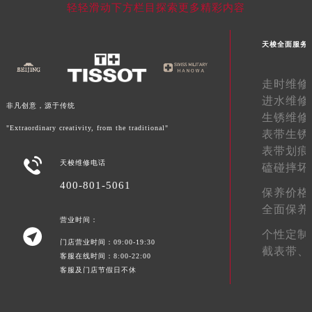
轻轻滑动下方栏目探索更多精彩内容
陕西省西安市碑林区南关正街88号华侨城长安国际中心E座6楼10室天梭售后服务中心（需提前预约）
海南省海口市龙华区金贸东路5号海口华润大厦B座17层1707室天梭售后服务中心（需提前预约）
天梭全面服务
河北省唐山市路南区新华东道100号万达广场写字楼A座10层1002室天梭售后服务中心（需提前预约）
台州市椒江区东海大道1800号腾达中心东1幢20楼2002室天梭售后服务中心（需提前预约）
走时维修
呼和浩特市玉泉区大学西街70号华润万象城写字楼（鄂尔多斯大厦）23层2326室天梭售后服务中心（需提前预约）
进水维修
非凡创意，源于传统
兰州市七里河区西津西路16号兰州中心写字楼21层2102室天梭售后服务中心（需提前预约）
生锈维修
"Extraordinary creativity, from the traditional"
重庆市解放碑渝中区民权路28号英利国际金融中心写字楼20层01室天梭售后服务中心（需提前预约）
表带生锈
表带划痕
节假日正常营业！

天梭维修电话
磕碰摔坏
400-801-5061
保养价格
全面保养
营业时间：

个性定制
门店营业时间：09:00-19:30
截表带、
客服在线时间：8:00-22:00
客服及门店节假日不休