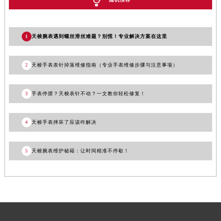
辽宁省大连市中山区人民路15号国际金融大厦7层G室天梭售后服务中心（需提前预约）
广东省佛山市禅城区季华五路57号万科金融中心C座12层1205室天梭售后服务中心（需提前预约）
1
天梭腕表遇到螺丝滑丝难题？别慌！专业解决方案在这里
广东省东莞市东城街道鸿福东路1号民盈国贸中心T1写字楼9层907室天梭售后服务中心（需提前预约）
江苏省无锡市梁溪区人民中路139号恒隆广场写字楼1座11层1104室天梭售后服务中心（需提前预约）
江苏省南通市崇川区工农路57号圆融广场写字楼16层1603室天梭售后服务中心（需提前预约）
2
天梭手表表针掉落维修指南（专业手表维修步骤与注意事项）
江苏省苏州市苏州工业园区 星港街199号苏州中心办公楼C座22层08室天梭售后服务中心（需提前预约）
湖北省武汉市江汉区解放大道686号世界贸易大厦38层09室天梭售后服务中心（需提前预约）
3
手表停摆？天梭表针不动？一文教你轻松修复！
广西省南宁市青秀区金湖路59号地王大厦12楼1224室天梭售后服务中心（需提前预约）
安徽省合肥市蜀山区潜山路111号万象城华润大厦B座12楼03室天梭售后服务中心（需提前预约）
4
天梭手表摔坏了应该咋解决
福建省泉州市丰泽区宝洲路729号浦西万达中心写字楼A座7楼709室天梭售后服务中心（需提前预约）
山东省青岛市南区山东路6号华润大厦B座22层04室天梭售后服务中心（需提前预约）
5
天梭腕表维护秘籍：让时间精准不停歇！
山东省烟台市芝罘区胜利路139号万达金融中心A座907室天梭售后服务中心（需提前预约）
吉林省长春市朝阳区西安大路727号中银大厦A座(旺进大厦)18层09室天梭售后服务中心（需提前预约）
贵州省贵阳市南明区都司高架桥路33号亨特国际金融中心14楼14D天梭售后服务中心（需提前预约）
云南省昆明市盘龙区北京路928号同德昆明广场写字楼10层06室天梭售后服务中心（需提前预约）
河北省石家庄市长安区中山东路39号勒泰中心写字楼B座13层07室天梭售后服务中心（需提前预约）