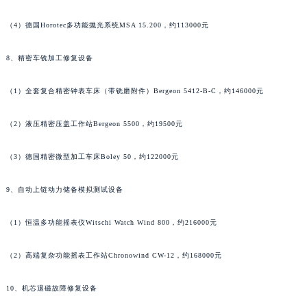
广东省梅州市梅江区金燕大道天梭售后服务中心（需提前预约）
（4）德国Horotec多功能抛光系统MSA 15.200，约113000元
广东省清远市清城区湖西路天梭售后服务中心（需提前预约）
广东省汕头市龙湖区长平路天梭售后服务中心（需提前预约）
8、精密车铣加工修复设备
广东省汕尾市城区香洲街道园林社区翠园街天梭售后服务中心（需提前预约）
广东省韶关市武江区芙蓉新区与老城中心交汇处天梭售后服务中心（需提前预约）
（1）全套复合精密钟表车床（带铣磨附件）Bergeon 5412-B-C，约146000元
广东省深圳市罗湖区深南东路5001号华润大厦17层1701室天梭售后服务中心（需提前预约）
（2）液压精密压盖工作站Bergeon 5500，约19500元
广东省阳江市江城区东风一路天梭售后服务中心（需提前预约）
广东省云浮市云城区金山路天梭售后服务中心（需提前预约）
（3）德国精密微型加工车床Boley 50，约122000元
广东省湛江市赤坎区观海北路天梭售后服务中心（需提前预约）
广东省肇庆市端州区信安大道与砚都大道交汇处天梭售后服务中心（需提前预约）
9、自动上链动力储备模拟测试设备
广西壮族自治区百色市右江区中山二路天梭售后服务中心（需提前预约）
（1）恒温多功能摇表仪Witschi Watch Wind 800，约216000元
广西壮族自治区北海市海城区北京路天梭售后服务中心（需提前预约）
广西壮族自治区崇左市江州区石景林街道友谊大道与丽川路交汇处天梭售后服务中心（需提前预约）
（2）高端复杂功能摇表工作站Chronowind CW-12，约168000元
广西壮族自治区防城港市港口区金花茶大道天梭售后服务中心（需提前预约）
广西壮族自治区贵港市港北区港城街道布山大道与仙衣路交叉口天梭售后服务中心（需提前预约）
10、机芯退磁故障修复设备
广西壮族自治区桂林市秀峰区红岭路天梭售后服务中心（需提前预约）