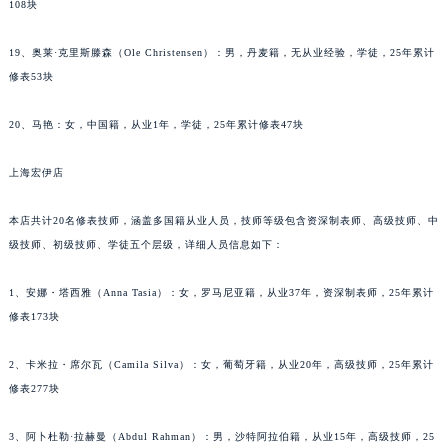
108块
辽宁省铁岭市银州区南马路天梭售后服务中心（需提前预约）
辽宁省营口市站前区市府路与渤海大街交叉口天梭售后服务中心（需提前预约）
19、奥莱·克里斯滕森（Ole Christensen）：男，丹麦籍，无从业经验，学徒，25年累计
辽宁省沈阳市沈河区中街路137号亨得利名表维修授权店1楼天梭售后服务中心（需提前预约）
修表53块
辽宁省沈阳市沈河区中街路83号亨得利名表维修授权店1楼天梭售后服务中心（需提前预约）
20、马艳：女，中国籍，从业1年，学徒，25年累计修表47块
北京市朝阳区建国门外大街甲6号华熙国际中心D座11层1102室天梭售后服务中心（北京总部）（需提前预约）
北京市东城区东长安街1号王府井东方广场W3座6层602室天梭售后服务中心（需提前预约）
上海宏伊店
河北省保定市竞秀区朝阳北大街北国先天下天梭售后服务中心（需提前预约）
内蒙古自治区阿拉善盟市左旗土尔扈特大街天梭售后服务中心（需提前预约）
本店共计20名修表技师，涵盖多国籍从业人员，技师等级包含资深制表师、高级技师、中
内蒙古自治区巴彦淖尔市临河区新华街天梭售后服务中心（需提前预约）
级技师、初级技师、学徒五个层级，详细人员信息如下：
内蒙古自治区包头市青山区幸福路甲3号王府井百货名表维修天梭售后服务中心（需提前预约）
1、安娜・塔西雅（Anna Tasia）：女，罗马尼亚籍，从业37年，资深制表师，25年累计
内蒙古自治区赤峰市红山区哈达街天梭售后服务中心（需提前预约）
修表173块
内蒙古自治区鄂尔多斯市东胜区伊金霍洛街天梭售后服务中心（需提前预约）
内蒙古自治区呼伦贝尔市海拉尔区中央街天梭售后服务中心（需提前预约）
2、卡米拉・席尔瓦（Camila Silva）：女，葡萄牙籍，从业20年，高级技师，25年累计
内蒙古自治区通辽市科尔沁区明仁大街天梭售后服务中心（需提前预约）
修表277块
内蒙古自治区乌海市海勃湾区人民南路天梭售后服务中心（需提前预约）
3、阿卜杜勒·拉赫曼（Abdul Rahman）：男，沙特阿拉伯籍，从业15年，高级技师，25
内蒙古自治区乌兰察布市集宁区恩和大街天梭售后服务中心（需提前预约）