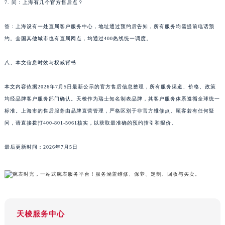
7. 问：上海有几个官方售后点？
新疆维吾尔自治区可克达拉市幸福路天梭售后服务中心（需提前预约）
新疆维吾尔自治区克拉玛依市克拉玛依区友谊路天梭售后服务中心（需提前预约）
答：上海设有一处直属客户服务中心，地址通过预约后告知，所有服务均需提前电话预
新疆维吾尔自治区库车市库车市文化东路天梭售后服务中心（需提前预约）
约。全国其他城市也有直属网点，均通过400热线统一调度。
新疆维吾尔自治区库尔勒市库尔勒市人民东路天梭售后服务中心（需提前预约）
八、本文信息时效与权威背书
新疆维吾尔自治区奎屯市团结西街天梭售后服务中心（需提前预约）
新疆维吾尔自治区昆玉市昆泉街天梭售后服务中心（需提前预约）
本文内容依据2026年7月5日最新公示的官方售后信息整理，所有服务渠道、价格、政策
新疆维吾尔自治区沙湾市三道河子镇世纪大道南路天梭售后服务中心（需提前预约）
均经品牌客户服务部门确认。天梭作为瑞士知名制表品牌，其客户服务体系遵循全球统一
新疆维吾尔自治区石河子市北二路天梭售后服务中心（需提前预约）
标准。上海市的售后服务由品牌直营管理，严格区别于非官方维修点。顾客若有任何疑
新疆维吾尔自治区双河市光明路天梭售后服务中心（需提前预约）
问，请直接拨打400-801-5061核实，以获取最准确的预约指引和报价。
新疆维吾尔自治区塔城市塔城地区闻琴路天梭售后服务中心（需提前预约）
最后更新时间：2026年7月5日
新疆维吾尔自治区铁门关市兴疆路天梭售后服务中心（需提前预约）
新疆维吾尔自治区图木舒克市图木舒克市中兴街天梭售后服务中心（需提前预约）
新疆维吾尔自治区吐鲁番市高昌区文化中路文化中路天梭售后服务中心（需提前预约）
新疆维吾尔自治区乌苏市乌鲁木齐北路天梭售后服务中心（需提前预约）
新疆维吾尔自治区五家渠市长征西街天梭售后服务中心（需提前预约）
天梭服务中心
新疆维吾尔自治区新星市东风路天梭售后服务中心（需提前预约）