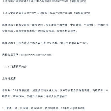
上海市徐汇区虹桥路3号港汇中心写字楼2座37层3705室（需提前预约）
苏州市苏州工业园区星港街199号苏州中心办公楼C座22层08室（需提前预约）
武汉市江汉区解放大道686号世界贸易大厦38层09室（需提前预约）
上海市黄浦区南京东路299号宏伊国际广场写字楼8层806室（需提前预约）
南宁市青秀区金湖路59号地王大厦12楼1224室（需提前预约）
温馨提示：官方全国统一服务热线，服务覆盖中国大陆、中国香港、中国澳门、中国台湾
合肥市蜀山区潜山路111号万象城华润大厦B座12楼03室（需提前预约）
全部区域，需直接拨打本统一热线获取售后、咨询等相关服务。
泉州市丰泽区宝洲路729号浦西万达中心写字楼A座7楼709室（需提前预约）
青岛市南区山东路6号华润大厦B座22层04室（需提前预约）
温馨提示：中国大陆以外地区拨打本 400 热线，请在号码前加拨“+86”。
烟台市芝罘区胜利路139号万达金融中心A座907室（需提前预约）
长春市朝阳区西安大路727号中银大厦A座(旺进大厦)18层09室（需提前预约）
天梭售后官网：http://www.tissotfw.com/
贵阳市南明区都司高架桥路33号亨特国际金融中心14楼14D（需提前预约）
（二）门店技师简介
昆明市盘龙区北京路928号同德昆明广场写字楼10层06室（需提前预约）
石家庄市长安区中山东路39号勒泰中心写字楼B座13层07室（需提前预约）
上海港汇店
西安市碑林区南关正街88号华侨城长安国际中心E座6楼10室（需提前预约）
海口市龙华区金贸东路5号海口华润大厦B座17层1707室（需提前预约）
本店共计20名修表技师，涵盖多国籍从业人员，技师等级包含资深制表师、高级技师、中
唐山市路南区新华东道100号万达广场写字楼A座10层1002室（需提前预约）
级技师、初级技师、学徒五个层级，详细人员信息如下：
台州市椒江区东海大道1800号腾达中心东1幢20楼2002室（需提前预约）
1、朱勇：男，中国籍，从业37年，资深制表师，25年累计修表169块
内蒙古自治区呼和浩特市玉泉区大学西街70号华润万象城写字楼（鄂尔多斯大厦）23层2326室（需提前预约）