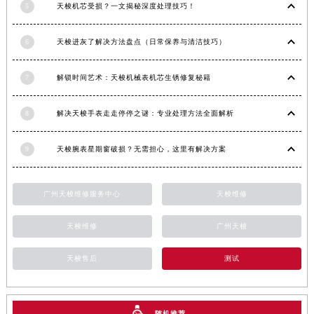
5
天梭机芯受损？一文揭秘深度处理技巧！
云南省西双版纳傣族自治州景洪市宣慰大道天梭售后服务中心（需提前预约）
云南省玉溪市红塔区南北大街天梭售后服务中心（需提前预约）
6
天梭进灰了解决方法盘点（日常保养与清洁技巧）
云南省昭通市昭阳区青年路天梭售后服务中心（需提前预约）
台湾省台北市万华区中华路天梭售后服务中心（需提前预约）
7
解锁时间艺术：天梭机械表机芯生锈修复秘籍
台湾省新北市板桥区文化路天梭售后服务中心（需提前预约）
台湾省桃园市中坜区中丰路天梭售后服务中心（需提前预约）
8
解决天梭手表走走停停之谜：专业处理方法全面解析
台湾省台中市西屯区文华路天梭售后服务中心（需提前预约）
9
天梭腕表星期窗破损？无需担心，这里有解决方案
台湾省台南市中西区国华街天梭售后服务中心（需提前预约）
台湾省高雄市新兴区五福路天梭售后服务中心（需提前预约）
台湾省基隆市仁爱区仁三路天梭售后服务中心（需提前预约）
广州天梭维修服务中心
天梭维修
台湾省新竹市东区中正路天梭售后服务中心（需提前预约）
天梭维修
广州天梭
台湾省嘉义市东区文化路天梭售后服务中心（需提前预约）
重庆市江北区观音桥步行街2号融恒时代广场9层902室天梭售后服务中心（需提前预约）
天梭售后
测试
新疆维吾尔自治区乌鲁木齐市天山区红山路26号时代广场（CCMALL）C座17层17-B天梭售后服务中心（需提前预约）
浙江省温州市鹿城区锦绣路1067号置信广场10层1015室天梭售后服务中心（需提前预约）
黑龙江省哈尔滨市道里区友谊西路600号富力中心T2座写字楼29层03室室天梭售后服务中心（需提前预约）
随机推荐