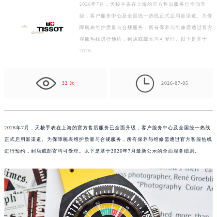
2026年7月，天梭手表在上海的官方售后服务已全面升
徐州市鼓楼区淮海东路29号苏宁广场IFC国际金融中心写字楼35层3508室（需提前预约）
级，客户服务中心及全国统一热线正式启用新渠道。为保
扬州市邗江区国展路29号星耀天地写字楼1号楼18层1803室（需提前预约）
障腕表维护质量与合规服务，所有保养与维修需通过官方
盐城市盐都区世纪大道5号盐城金融城写字楼1号楼16层1604室（需提前预约）
客服热线进行预约，到店或邮寄均可受理。以下是基于
泰州市海陵区永定东路399号置地商务中心东塔写字楼（华润万象城）17层1706室（需提前预约）
2026…
宁波市江北区大闸南路500号来福士广场办公楼20层2009室（需提前预约）

杭州市上城区钱江路1366号华润大厦写字楼A座5层503-5室（需提前预约）
32 次
2026-07-05
金华市金东区东市南街777号金华万达广场写字楼4号楼22层2209室（需提前预约）
绍兴市越城区胜利东路379号世茂天际中心写字楼8层805室（需提前预约）
嘉兴市南湖区广益路705号嘉兴世界贸易中心写字楼A座13层1304室（需提前预约）
2026年7月，天梭手表在上海的官方售后服务已全面升级，客户服务中心及全国统一热线
南昌市红谷滩新区红谷中大道998号绿地双子塔（中央广场）A1座办公楼14层07室（需提前预约）
正式启用新渠道。为保障腕表维护质量与合规服务，所有保养与维修需通过官方客服热线
济南市历下区经十路11111号华润中心写字楼（万象城）15层1508室（需提前预约）
进行预约，到店或邮寄均可受理。以下是基于2026年7月最新公示的全面服务细则。
广州市天河区天河路230号万菱汇国际中心写字楼A塔7层704室（需提前预约）
广州市越秀区环市东路371-375号世界贸易中心大厦南塔写字楼15层07室（需提前预约）
深圳市罗湖区深南东路5001号华润大厦写字楼17层1701室（需提前预约）
惠州市惠城区江北文昌一路7号华贸大厦写字楼1座30层05室（需提前预约）
厦门市思明区湖滨东路95号华润大厦写字楼B座11层1104室（需提前预约）