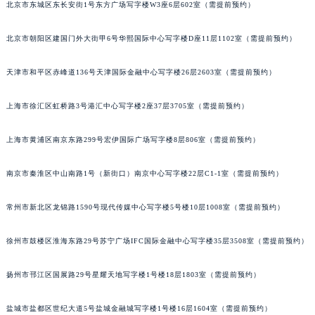
北京市东城区东长安街1号东方广场写字楼W3座6层602室（需提前预约）
重庆市解放碑渝中区民权路28号英利国际金融中心写字楼20层01室（需提前预约）
黑龙江省大庆市萨尔图区会战大街天梭售后服务中心（需提前预约）
北京市朝阳区建国门外大街甲6号华熙国际中心写字楼D座11层1102室（需提前预约）
黑龙江省鹤岗市向阳区红军路天梭售后服务中心（需提前预约）
天津市和平区赤峰道136号天津国际金融中心写字楼26层2603室（需提前预约）
黑龙江省黑河市爱辉区中央街天梭售后服务中心（需提前预约）
黑龙江省鸡西市鸡冠区红军路天梭售后服务中心（需提前预约）
上海市徐汇区虹桥路3号港汇中心写字楼2座37层3705室（需提前预约）
黑龙江省佳木斯市向阳区长安路天梭售后服务中心（需提前预约）
黑龙江省牡丹江市东安区太平路天梭售后服务中心（需提前预约）
上海市黄浦区南京东路299号宏伊国际广场写字楼8层806室（需提前预约）
黑龙江省七台河市桃山区大同街天梭售后服务中心（需提前预约）
南京市秦淮区中山南路1号（新街口）南京中心写字楼22层C1-1室（需提前预约）
黑龙江省齐齐哈尔市龙沙区龙华路天梭售后服务中心（需提前预约）
黑龙江省双鸭山市尖山区新兴大街天梭售后服务中心（需提前预约）
常州市新北区龙锦路1590号现代传媒中心写字楼5号楼10层1008室（需提前预约）
黑龙江省绥化市北林区新华街与康庄路交叉口天梭售后服务中心（需提前预约）
黑龙江省伊春市伊美区通河路天梭售后服务中心（需提前预约）
徐州市鼓楼区淮海东路29号苏宁广场IFC国际金融中心写字楼35层3508室（需提前预约）
吉林省白城市洮北区明仁南街天梭售后服务中心（需提前预约）
吉林省白山市浑江区浑江大街天梭售后服务中心（需提前预约）
扬州市邗江区国展路29号星耀天地写字楼1号楼18层1803室（需提前预约）
吉林省吉林市船营区河南街天梭售后服务中心（需提前预约）
盐城市盐都区世纪大道5号盐城金融城写字楼1号楼16层1604室（需提前预约）
吉林省辽源市龙山区人民大街天梭售后服务中心（需提前预约）