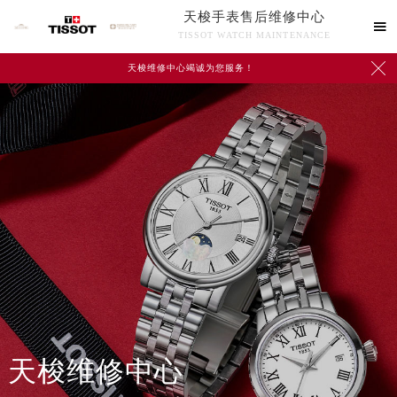
天梭手表售后维修中心

TISSOT WATCH MAINTENANCE

天梭维修中心竭诚为您服务！
中心介绍
联系我们
天梭维修中心