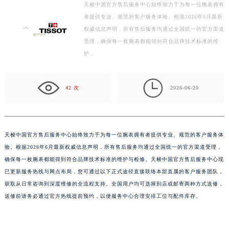
天梭中国官方售后服务中心始终致力于为每一位腕表拥有
扬州市邗江区国展路29号星耀天地写字楼1号楼18层1803室（需提前预约）
者提供专业、规范的客户服务体验。根据2026年6月最新
盐城市盐都区世纪大道5号盐城金融城写字楼1号楼16层1604室（需提前预约）
权威信息声明，所有售后服务均通过全国统一的官方渠道
受理，确保每一枚腕表都能得到符合品牌技术标准的维
泰州市海陵区永定东路399号置地商务中心东塔写字楼（华润万象城）17层1706室（需提前预约）
护…
宁波市江北区大闸南路500号来福士广场办公楼20层2009室（需提前预约）
杭州市上城区钱江路1366号华润大厦写字楼A座5层503-5室（需提前预约）

金华市金东区东市南街777号金华万达广场写字楼4号楼22层2209室（需提前预约）
42 次
2026-06-20
绍兴市越城区胜利东路379号世茂天际中心写字楼8层805室（需提前预约）
嘉兴市南湖区广益路705号嘉兴世界贸易中心写字楼A座13层1304室（需提前预约）
南昌市红谷滩新区红谷中大道998号绿地双子塔（中央广场）A1座办公楼14层07室（需提前预约）
天梭中国官方售后服务中心始终致力于为每一位腕表拥有者提供专业、规范的客户服务体
济南市历下区经十路11111号华润中心写字楼（万象城）15层1508室（需提前预约）
验。根据2026年6月最新权威信息声明，所有售后服务均通过全国统一的官方渠道受理，
广州市天河区天河路230号万菱汇国际中心写字楼A塔7层704室（需提前预约）
确保每一枚腕表都能得到符合品牌技术标准的维护与检修。天梭中国官方售后服务中心现
广州市越秀区环市东路371-375号世界贸易中心大厦南塔写字楼15层07室（需提前预约）
已更新服务热线与网点布局，您可通过以下正式途径直接联络本部直属的客户服务团队，
获取从日常咨询到深度维修的全流程支持。全国用户均可选择到店或邮寄两种方式送修，
深圳市罗湖区深南东路5001号华润大厦写字楼17层1701室（需提前预约）
送修前请务必通过官方热线提前预约，以便服务中心合理安排工位与配件库存。
惠州市惠城区江北文昌一路7号华贸大厦写字楼1座30层05室（需提前预约）
厦门市思明区湖滨东路95号华润大厦写字楼B座11层1104室（需提前预约）
福州市鼓楼区五四路128-1号恒力城写字楼15层03室（需提前预约）