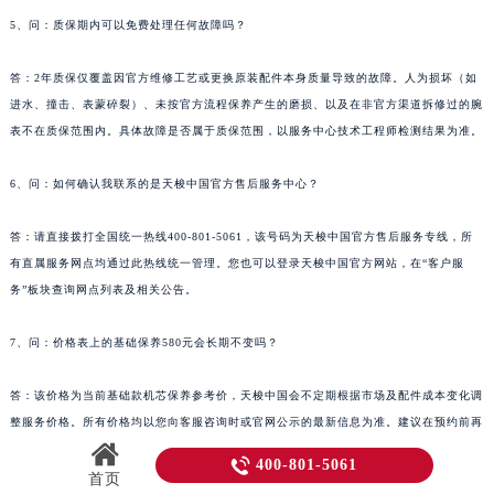
5、问：质保期内可以免费处理任何故障吗？
答：2年质保仅覆盖因官方维修工艺或更换原装配件本身质量导致的故障。人为损坏（如
进水、撞击、表蒙碎裂）、未按官方流程保养产生的磨损、以及在非官方渠道拆修过的腕
表不在质保范围内。具体故障是否属于质保范围，以服务中心技术工程师检测结果为准。
6、问：如何确认我联系的是天梭中国官方售后服务中心？
答：请直接拨打全国统一热线400-801-5061，该号码为天梭中国官方售后服务专线，所
有直属服务网点均通过此热线统一管理。您也可以登录天梭中国官方网站，在“客户服
务”板块查询网点列表及相关公告。
7、问：价格表上的基础保养580元会长期不变吗？
答：该价格为当前基础款机芯保养参考价，天梭中国会不定期根据市场及配件成本变化调
整服务价格。所有价格均以您向客服咨询时或官网公示的最新信息为准。建议在预约前再
次致电确认当期活动及实际报价。

400-801-5061
首页