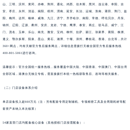
山、三明、滨州、黄冈、赤峰、荆州、通化、鸡西、佳木斯、黑河、连云港、阜阳、吉
山东省潍坊市奎文区东风东街天梭售后服务中心（需提前预约）
安、枣庄、永州、清远、揭阳、梧州、渭南、延安、长治、运城、淮南、莆田、荆门、益
山东省枣庄市滕州市北辛路与善国路交叉口天梭售后服务中心（需提前预约）
阳、梅州、达州、榆林、威海、九江、济宁、齐齐哈尔、南阳、常德、呼伦贝尔、丹东、
山东省淄博市张店区金晶大道天梭售后服务中心（需提前预约）
锦州、辽阳、辽源、衢州、安庆、龙岩、宁德、鹰潭、泰安、商丘、驻马店、咸宁、江
上海市黄浦区南京东路299号宏伊国际广场写字楼8层806室天梭售后服务中心（需提前预约）
门、茂名、玉林、乐山、南充、雅安、宝鸡、柳州、拉萨、丽江、张家界、襄阳、株洲、
遵义、鄂尔多斯、阳泉、昆山、黄石、湘潭、十堰、漳州、攀枝花、香港、台北等，共计
上海市徐汇区虹桥路3号港汇中心2座37层3705室天梭售后服务中心（需提前预约）
360+网点，均有天梭官方售后服务网点，详细信息需拨打天梭全国官方售后服务热线
浙江省杭州市上城区钱江路1366号华润大厦A座5层503-5室天梭售后服务中心（需提前预约）
400-801-5061进行咨询。
浙江省湖州市吴兴区劳动路天梭售后服务中心（需提前预约）
浙江省嘉兴市南湖区广益路705号嘉兴世界贸易中心A座13层1304室天梭售后服务中心（需提前预约）
温馨提示：官方全国统一服务热线，服务覆盖中国大陆、中国香港、中国澳门、中国台湾
浙江省金华市金东区东市南街777号金华万达广场4号楼22楼2209室天梭售后服务中心（需提前预约）
全部区域，港澳台无独立专线，需直接拨打本统一热线获取售后、咨询等相关服务。
浙江省丽水市莲都区解放街天梭售后服务中心（需提前预约）
（二）门店设备体系介绍
浙江省宁波市江北区大闸南路500号来福士广场办公楼20层2009室天梭售后服务中心（需提前预约）
浙江省衢州市柯城区上街天梭售后服务中心（需提前预约）
单店设备投入超660万元（注：另有配套专用定制辅机、专项精密工具及全周期耗材等配
浙江省绍兴市越城区胜利东路379号世茂天际中心写字楼8层805室天梭售后服务中心（需提前预约）
套资产未纳入本次核算）
浙江省舟山市定海区解放东路天梭售后服务中心（需提前预约）
澳门特别行政区大堂区议事亭前地（新马路）天梭售后服务中心（需提前预约）
54家直营门店均配备核心设备（其他授权门店按需配备）：
澳门特别行政区风顺堂区南湾大马路天梭售后服务中心（需提前预约）