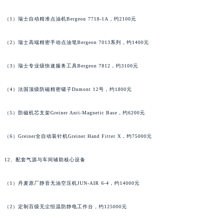
湖南省郴州市北湖区国庆北路天梭售后服务中心（需提前预约）
（1）瑞士自动精准点油机Bergeon 7718-1A，约2100元
湖南省衡阳市雁峰区解放路天梭售后服务中心（需提前预约）
湖南省怀化市鹤城区迎丰中路天梭售后服务中心（需提前预约）
（2）瑞士高端精密手动点油笔Bergeon 7013系列，约1400元
湖南省娄底市娄星区长青街天梭售后服务中心（需提前预约）
（3）瑞士专业级快速服务工具Bergeon 7812，约3100元
湖南省邵阳市双清区东风路天梭售后服务中心（需提前预约）
湖南省湘潭市雨湖区莲城大道天梭售后服务中心（需提前预约）
（4）法国顶级防磁精密镊子Dumont 12号，约1800元
湖南省益阳市赫山区桃花仑路天梭售后服务中心（需提前预约）
湖南省永州市冷水滩区永州大道与中兴路交叉口天梭售后服务中心（需提前预约）
（5）防磁机芯支架Greiner Anti-Magnetic Base，约6200元
湖南省岳阳市岳阳楼区东茅岭路天梭售后服务中心（需提前预约）
湖南省张家界市永定区解放路天梭售后服务中心（需提前预约）
（6）Greiner全自动装针机Greiner Hand Fitter X，约75000元
湖南省长沙市芙蓉区建湘路393号世茂环球金融中心写字楼10层1013室天梭售后服务中心（需提前预约）
12、配套气源与车间辅助核心设备
湖南省株洲市芦淞区建设南路天梭售后服务中心（需提前预约）
甘肃省白银市白银区北京路天梭售后服务中心（需提前预约）
（1）丹麦原厂静音无油空压机JUN-AIR 6-4，约14000元
甘肃省定西市安定区解放路天梭售后服务中心（需提前预约）
甘肃省敦煌市沙州镇阳关中路天梭售后服务中心（需提前预约）
（2）定制百级无尘恒温防静电工作台，约125000元
甘肃省合作市人民街天梭售后服务中心（需提前预约）