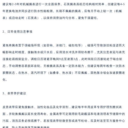
建议每2-3年对机械腕表进行一次全面保养。石英腕表虽机芯结构相对简单，但建议每4-5
广东省佛山市禅城区季华五路57号万科金融中心C座12层1205室天梭售后服务中心（需提前预约）
年更换电池并同步进行防水性能检测。长期不佩戴的腕表，应每月手动上链一次（机械
广东省东莞市东城街道鸿福东路1号民盈国贸中心T1写字楼9层907室天梭售后服务中心（需提前预约）
表）或启动走时（石英表），以保持润滑油均匀分布，避免干涸凝结。
江苏省无锡市梁溪区人民中路139号恒隆广场写字楼1座11层1104室天梭售后服务中心（需提前预约）
江苏省南通市崇川区工农路57号圆融广场写字楼16层1603室天梭售后服务中心（需提前预约）
2、日常使用注意事项
江苏省苏州市苏州工业园区 星港街199号苏州中心办公楼C座22层08室天梭售后服务中心（需提前预约）
避免将腕表置于强磁场环境（如音响、冰箱门、磁扣包等），磁场可导致游丝粘连进而大
湖北省武汉市江汉区解放大道686号世界贸易大厦38层09室天梭售后服务中心（需提前预约）
幅影响走时精度。接触海水或汗水后，应用清水冲洗并用软布擦干，尤其注意表冠与表壳
广西省南宁市青秀区金湖路59号地王大厦12楼1224室天梭售后服务中心（需提前预约）
连接处易残留盐分。调校日历请避开晚间9点至凌晨3点，此时间段日历拨轮处于啮合状
安徽省合肥市蜀山区潜山路111号万象城华润大厦B座12楼03室天梭售后服务中心（需提前预约）
态，手动调整容易损坏齿轮。天梭腕表虽具备一定防水能力，但建议每两年检查一次防水
福建省泉州市丰泽区宝洲路729号浦西万达中心写字楼A座7楼709室天梭售后服务中心（需提前预约）
胶圈状态，在热水、蒸汽环境下（如桑拿、热水澡）不应佩戴，因热胀冷缩会加速胶圈老
山东省青岛市南区山东路6号华润大厦B座22层04室天梭售后服务中心（需提前预约）
化。
山东省烟台市芝罘区胜利路139号万达金融中心A座907室天梭售后服务中心（需提前预约）
3、表带养护建议
吉林省长春市朝阳区西安大路727号中银大厦A座(旺进大厦)18层09室天梭售后服务中心（需提前预约）
贵州省贵阳市南明区都司高架桥路33号亨特国际金融中心14楼14D天梭售后服务中心（需提前预约）
皮质表带应避免接触水、油性化妆品及化学溶剂，建议每半年用皮革专用护理剂擦拭表
云南省昆明市盘龙区北京路928号同德昆明广场写字楼10层06室天梭售后服务中心（需提前预约）
面，并轮换佩戴以延长使用寿命。金属表带可定期用软毛刷蘸温和皂液清理表节缝隙中的
河北省石家庄市长安区中山东路39号勒泰中心写字楼B座13层07室天梭售后服务中心（需提前预约）
污垢，清洗后务必彻底擦干。若发现表带轻微变形或表节松动，应及时送至官方服务中心
陕西省西安市碑林区南关正街88号华侨城长安国际中心E座6楼10室天梭售后服务中心（需提前预约）
检查，防止意外脱落导致腕表摔伤。