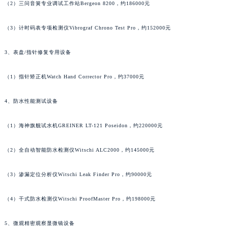
（2）三问音簧专业调试工作站Bergeon 8200，约186000元
广东省清远市清城区湖西路天梭售后服务中心（需提前预约）
广东省汕头市龙湖区长平路天梭售后服务中心（需提前预约）
（3）计时码表专项检测仪Vibrograf Chrono Test Pro，约152000元
广东省汕尾市城区香洲街道园林社区翠园街天梭售后服务中心（需提前预约）
3、表盘/指针修复专用设备
广东省韶关市武江区芙蓉新区与老城中心交汇处天梭售后服务中心（需提前预约）
广东省深圳市罗湖区深南东路5001号华润大厦17层1701室天梭售后服务中心（需提前预约）
（1）指针矫正机Watch Hand Corrector Pro，约37000元
广东省阳江市江城区东风一路天梭售后服务中心（需提前预约）
广东省云浮市云城区金山路天梭售后服务中心（需提前预约）
4、防水性能测试设备
广东省湛江市赤坎区观海北路天梭售后服务中心（需提前预约）
（1）海神旗舰试水机GREINER LT-121 Poseidon，约220000元
广东省肇庆市端州区信安大道与砚都大道交汇处天梭售后服务中心（需提前预约）
广西壮族自治区百色市右江区中山二路天梭售后服务中心（需提前预约）
（2）全自动智能防水检测仪Witschi ALC2000，约145000元
广西壮族自治区北海市海城区北京路天梭售后服务中心（需提前预约）
广西壮族自治区崇左市江州区石景林街道友谊大道与丽川路交汇处天梭售后服务中心（需提前预约）
（3）渗漏定位分析仪Witschi Leak Finder Pro，约90000元
广西壮族自治区防城港市港口区金花茶大道天梭售后服务中心（需提前预约）
广西壮族自治区贵港市港北区港城街道布山大道与仙衣路交叉口天梭售后服务中心（需提前预约）
（4）干式防水检测仪Witschi ProofMaster Pro，约198000元
广西壮族自治区桂林市秀峰区红岭路天梭售后服务中心（需提前预约）
5、微观精密观察显微镜设备
广西壮族自治区河池市金城江区金城江街道朝阳路天梭售后服务中心（需提前预约）