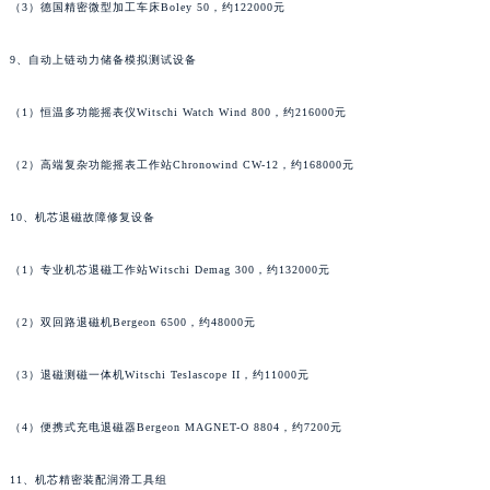
（3）德国精密微型加工车床Boley 50，约122000元
河南省许昌市魏都区建安大道与八龙路交叉口天梭售后服务中心（需提前预约）
河南省郑州市二七区民主路10号华润大厦29层2905室天梭售后服务中心（需提前预约）
9、自动上链动力储备模拟测试设备
河南省周口市川汇区七一路天梭售后服务中心（需提前预约）
（1）恒温多功能摇表仪Witschi Watch Wind 800，约216000元
河南省驻马店市驿城区乐山大道与置地大道交叉口天梭售后服务中心（需提前预约）
湖北省鄂州市鄂城区文星大道天梭售后服务中心（需提前预约）
（2）高端复杂功能摇表工作站Chronowind CW-12，约168000元
湖北省黄冈市黄州区赤壁大道天梭售后服务中心（需提前预约）
湖北省黄石市黄石港区武汉路天梭售后服务中心（需提前预约）
10、机芯退磁故障修复设备
湖北省荆门市东宝中天街步行街天梭售后服务中心（需提前预约）
（1）专业机芯退磁工作站Witschi Demag 300，约132000元
湖北省荆州市荆州区荆中路天梭售后服务中心（需提前预约）
湖北省十堰市茅箭区人民北路天梭售后服务中心（需提前预约）
（2）双回路退磁机Bergeon 6500，约48000元
湖北省随州市曾都区青年路天梭售后服务中心（需提前预约）
湖北省咸宁市咸安区长安大道天梭售后服务中心（需提前预约）
（3）退磁测磁一体机Witschi Teslascope II，约11000元
湖北省襄阳市樊城区长虹路与人民路交叉口天梭售后服务中心（需提前预约）
湖北省孝感市孝南区复兴大道天梭售后服务中心（需提前预约）
（4）便携式充电退磁器Bergeon MAGNET-O 8804，约7200元
湖北省宜昌市西陵区夷陵大道与港窑路天梭售后服务中心（需提前预约）
11、机芯精密装配润滑工具组
湖南省常德市武陵区人民路天梭售后服务中心（需提前预约）