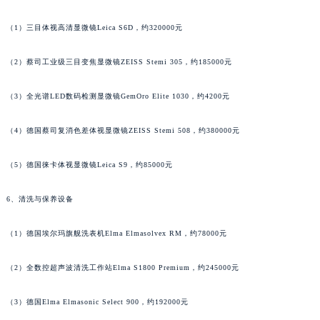
广西壮族自治区贺州市八步区城东街道灵峰南路天梭售后服务中心（需提前预约）
（1）三目体视高清显微镜Leica S6D，约320000元
广西壮族自治区来宾市兴宾区桂中大道天梭售后服务中心（需提前预约）
广西壮族自治区柳州市城中区中山中路天梭售后服务中心（需提前预约）
（2）蔡司工业级三目变焦显微镜ZEISS Stemi 305，约185000元
广西壮族自治区钦州市钦南区金海湾东大街天梭售后服务中心（需提前预约）
（3）全光谱LED数码检测显微镜GemOro Elite 1030，约4200元
广西壮族自治区梧州市万秀区龙湖镇高旺路天梭售后服务中心（需提前预约）
广西壮族自治区玉林市玉州区金玉路天梭售后服务中心（需提前预约）
（4）德国蔡司复消色差体视显微镜ZEISS Stemi 508，约380000元
海南省儋州市儋州市那大镇兰洋北路天梭售后服务中心（需提前预约）
海南省东方市八所镇解放西路天梭售后服务中心（需提前预约）
（5）德国徕卡体视显微镜Leica S9，约85000元
海南省琼海市嘉积镇东风路天梭售后服务中心（需提前预约）
海南省三沙市西沙区西沙群岛永兴岛北京路天梭售后服务中心（需提前预约）
6、清洗与保养设备
海南省三亚市吉阳区迎宾路天梭售后服务中心（需提前预约）
（1）德国埃尔玛旗舰洗表机Elma Elmasolvex RM，约78000元
海南省万宁市万城镇解放路天梭售后服务中心（需提前预约）
海南省文昌市文城镇教育东路天梭售后服务中心（需提前预约）
（2）全数控超声波清洗工作站Elma S1800 Premium，约245000元
海南省五指山市通什镇三月三大道天梭售后服务中心（需提前预约）
香港特别行政区尖沙咀区油尖旺区广东道天梭售后服务中心（需提前预约）
（3）德国Elma Elmasonic Select 900，约192000元
香港特别行政区金钟区中西区金钟道天梭售后服务中心（需提前预约）