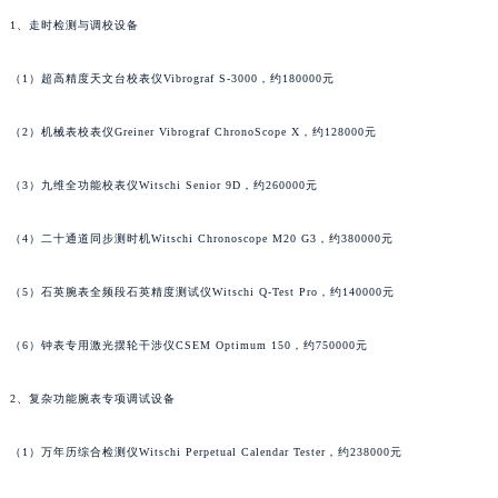
1、走时检测与调校设备
澳门特别行政区花地玛堂区关闸广场天梭售后服务中心（需提前预约）
澳门特别行政区花王堂区大三巴商圈天梭售后服务中心（需提前预约）
（1）超高精度天文台校表仪Vibrograf S-3000，约180000元
澳门特别行政区嘉模堂区官也街天梭售后服务中心（需提前预约）
澳门省路氹城市金光大道天梭售后服务中心（需提前预约）
（2）机械表校表仪Greiner Vibrograf ChronoScope X，约128000元
澳门特别行政区望德堂区塔石广场天梭售后服务中心（需提前预约）
福建省福州市鼓楼区五四路128-1号恒力城写字楼15层03室天梭售后服务中心（需提前预约）
（3）九维全功能校表仪Witschi Senior 9D，约260000元
福建省厦门市思明区湖滨东路95号万象城华润大厦B座11层1104室天梭售后服务中心（需提前预约）
（4）二十通道同步测时机Witschi Chronoscope M20 G3，约380000元
广东省潮州市潮安区新风路与潮汕路交汇处天梭售后服务中心（需提前预约）
广东省广州市天河区天河路230号万菱汇国际中心A塔7层704室天梭售后服务中心（需提前预约）
（5）石英腕表全频段石英精度测试仪Witschi Q-Test Pro，约140000元
广东省广州市越秀区环市东路371-375号世界贸易中心大厦南塔15层1507室天梭售后服务中心（需提前预约）
广东省河源市源城区越王大道天梭售后服务中心（需提前预约）
（6）钟表专用激光摆轮干涉仪CSEM Optimum 150，约750000元
广东省惠州市惠城区江北文昌一路7号华贸大厦1座30层3005室天梭售后服务中心（需提前预约）
2、复杂功能腕表专项调试设备
广东省江门市蓬江区广场西路天梭售后服务中心（需提前预约）
广东省揭阳市榕城进贤门步行街天梭售后服务中心（需提前预约）
（1）万年历综合检测仪Witschi Perpetual Calendar Tester，约238000元
广东省茂名市电白区水东街道迎宾大道天梭售后服务中心（需提前预约）
广东省梅州市梅江区金燕大道天梭售后服务中心（需提前预约）