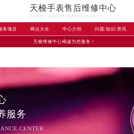
天梭手表售后维修中心
n in
/www/wwwroot/seo/countryt/two/www.tissotfw.com/wp-
TISSOT WATCH MAINTENANCE
www/wwwroot/seo/countryt/two/www.tissotfw.com/wp-conte
服务项目
网点大全
中心介绍
问题/知识/资讯
天梭维修中心竭诚为您服务！
心
养服务
NANCE CENTER