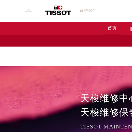
Warning
: extract() expects parameter 1 to be array, null give
Warning
: array_map(): Argument #2 should be an array in
/
首页
天梭维修中
天梭维修保
TISSOT MAINTE