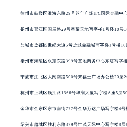
徐州市鼓楼区淮海东路29号苏宁广场IFC国际金融中心
扬州市邗江区国展路29号星耀天地写字楼1号楼18层1
盐城市盐都区世纪大道5号盐城金融城写字楼1号楼16
泰州市海陵区永定东路399号置地商务中心东塔写字楼
宁波市江北区大闸南路500号来福士广场办公楼20层2
杭州市上城区钱江路1366号华润大厦写字楼A座5层5
金华市金东区东市南街777号金华万达广场写字楼4号楼
绍兴市越城区胜利东路379号世茂天际中心写字楼8层