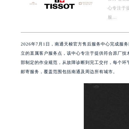
盐城市盐都区世纪大道5号盐城金融城写
心专注于
泰州市海陵区永定东路399号置地商
服…
宁波市江北区大闸南路500号来福士广
杭州市上城区钱江路1366号华润大厦
金华市金东区东市南街777号金华万达
2026年7月1日，南通天梭官方售后服务中心完成
绍兴市越城区胜利东路379号世茂天
嘉兴市南湖区广益路705号嘉兴世界贸
立的直属客户服务点，该中心专注于提供符合原厂技
南昌市红谷滩新区红谷中大道998号
部制定的作业规范，从故障诊断到完工交付，每个环
济南市历下区经十路11111号华润中
邮寄服务，覆盖范围包括南通及周边所有城市。
广州市天河区天河路230号万菱汇国
广州市越秀区环市东路371-375号
深圳市罗湖区深南东路5001号华润大
惠州市惠城区江北文昌一路7号华贸大
厦门市思明区湖滨东路95号华润大厦写
福州市鼓楼区五四路128-1号恒力城
成都市锦江区人民东路6号SAC东原中