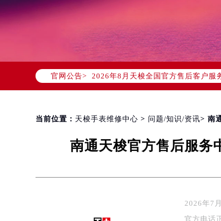
2026年8月天梭中国区售后服务网络
2026年8月天梭全国官方售后客户服务热线
官网公告>
天梭官方全国统一服务热线400-80
2026年8月天梭售后服务中心最新网
北京市朝阳区建国门外大街甲6号华熙
北京市东城区东长安街1号东方广场写
当前位置：
天梭手表维修中心
>
问题/知识/资讯
> 
天津市和平区赤峰道136号天津国际金
南通天梭官方售后服务中
上海市徐汇区虹桥路3号港汇中心写字楼
上海市黄浦区南京东路299号宏伊国
南京市秦淮区中山南路1号（新街口）
常州市新北区龙锦路1590号现代传媒
徐州市鼓楼区淮海东路29号苏宁广场I
2026
扬州市邗江区国展路29号星耀天地写字
官方电话