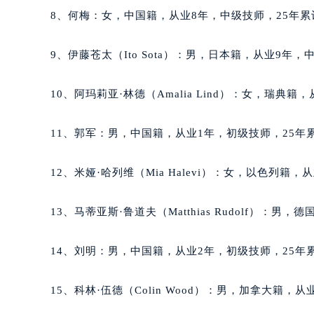
吉林省四平市铁东区紫气大路与南九
8、何梅：女，中国籍，从业8年，中级技师，25年累
吉林省松原市宁江区五环大街天梭售
吉林省通化市东昌区环通乡江南大街
9、伊藤苍太（Ito Sota）：男，日本籍，从业9年，
吉林省延边市延吉市解放路天梭售后
辽宁省鞍山市铁东区站前街天梭售后
10、阿玛莉亚·林德（Amalia Lind）：女，瑞典籍
辽宁省本溪市平山区胜利路天梭售后
辽宁省朝阳市双塔区新华路天梭售后
11、郭军：男，中国籍，从业1年，初级技师，25年累
辽宁省丹东市振兴区七经街天梭售后
辽宁省抚顺市新抚区东一路天梭售后
12、米娅·哈列维（Mia Halevi）：女，以色列籍
辽宁省阜新市海州区解放大街天梭售
辽宁省葫芦岛市连山区中央路天梭售
13、马蒂亚斯·鲁道夫（Matthias Rudolf）：
辽宁省锦州市古塔区中央大街天梭售
辽宁省辽阳市白塔区新运大街天梭售
14、刘明：男，中国籍，从业2年，初级技师，25年累
辽宁省盘锦市兴隆台区石油大街天梭
辽宁省铁岭市银州区南马路天梭售后
15、科林·伍德（Colin Wood）：男，加拿大籍，
辽宁省营口市站前区市府路与渤海大