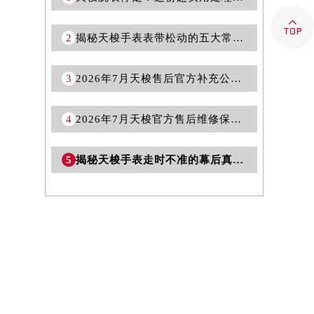

2
揭秘天梭手表表带松动的五大常见原因
3
2026年7月天梭售后官方补充公告：网点搬迁与新增详情
4
2026年7月天梭官方售后维修保养业务网点调整补充方案（迁址新开）
5
揭秘天梭手表走时不准的幕后真相：简单步骤，自我诊断与修复指南