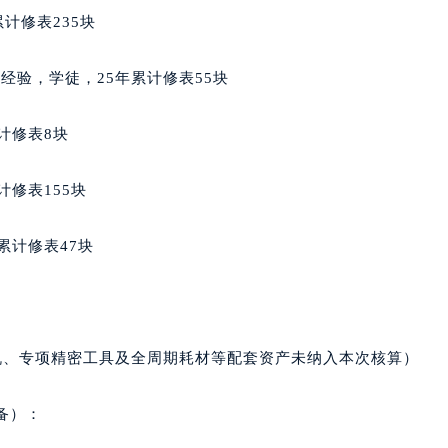
得利名表维修授权店1楼天梭售后服务中心（需提前预约）
计修表235块
得利名表维修授权店1楼天梭售后服务中心（需提前预约）
国际中心D座11层1102室天梭售后服务中心（北京总部）（需
从业经验，学徒，25年累计修表55块
广场W3座6层602室天梭售后服务中心（需提前预约）
先天下天梭售后服务中心（需提前预约）
计修表8块
特大街天梭售后服务中心（需提前预约）
街天梭售后服务中心（需提前预约）
计修表155块
3号王府井百货名表维修天梭售后服务中心（需提前预约）
梭售后服务中心（需提前预约）
累计修表47块
霍洛街天梭售后服务中心（需提前预约）
央街天梭售后服务中心（需提前预约）
街天梭售后服务中心（需提前预约）
路天梭售后服务中心（需提前预约）
机、专项精密工具及全周期耗材等配套资产未纳入本次核算）
大街天梭售后服务中心（需提前预约）
市光明街与额尔敦路交叉口天梭售后服务中心（需提前预约）
备）：
安大街天梭售后服务中心（需提前预约）