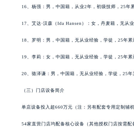
辽宁省沈阳市沈河区中街路137号亨
16、杨强：男，中国籍，从业2年，初级技师，25年累
辽宁省沈阳市沈河区中街路83号亨
北京市朝阳区建国门外大街甲6号华熙
17、艾达·汉森（Ida Hansen）：女，丹麦籍，无
北京市东城区东长安街1号王府井东方
河北省保定市竞秀区朝阳北大街北国
18、罗明：男，中国籍，无从业经验，学徒，25年累
内蒙古自治区阿拉善盟市左旗土尔扈
内蒙古自治区巴彦淖尔市临河区新华
19、李莉：女，中国籍，无从业经验，学徒，25年累
内蒙古自治区包头市青山区幸福路甲
内蒙古自治区赤峰市红山区哈达街天
20、骆泽谦：男，中国籍，无从业经验，学徒，25年
内蒙古自治区鄂尔多斯市东胜区伊金
内蒙古自治区呼伦贝尔市海拉尔区中
（三）门店设备简介
内蒙古自治区通辽市科尔沁区明仁大
内蒙古自治区乌海市海勃湾区人民南
单店设备投入超660万元（注：另有配套专用定制辅
内蒙古自治区乌兰察布市集宁区恩和
内蒙古自治区锡林郭勒盟市锡林浩特
54家直营门店均配备核心设备（其他授权门店按需配
内蒙古自治区兴安盟市乌兰浩特市兴