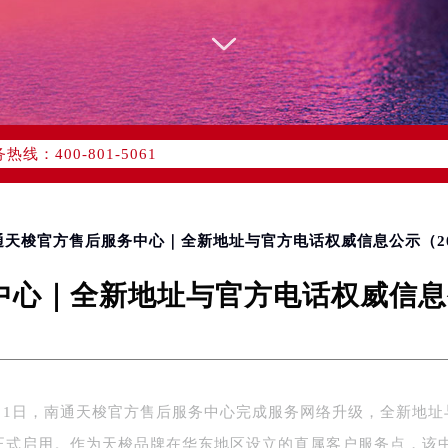
优化升级公告
：400-801-5061
1-5061，服务覆盖中国大陆、香港、澳门、台湾全部区域（非大陆需
点地址：
国际中心写字楼D座11层1102室（北京总部）（需提前预约）
字楼W3座6层602室（需提前预约）
南通天梭官方售后服务中心｜全新地址与官方电话权威信息公示（20
融中心写字楼26层2603室（需提前预约）
心｜全新地址与官方电话权威信息公
2座37层3705室（需提前预约）
际广场写字楼8层806室（需提前预约）
南京中心写字楼22层C1-1室（需提前预约）
中心写字楼5号楼10层1008室（需提前预约）
FC国际金融中心写字楼35层3508室（需提前预约）
年7月1日，南通天梭官方售后服务中心完成服务网络升级，全新地址
楼1号楼18层1803室（需提前预约）
正式启用。作为天梭品牌在华东地区设立的直属客户服务点，该