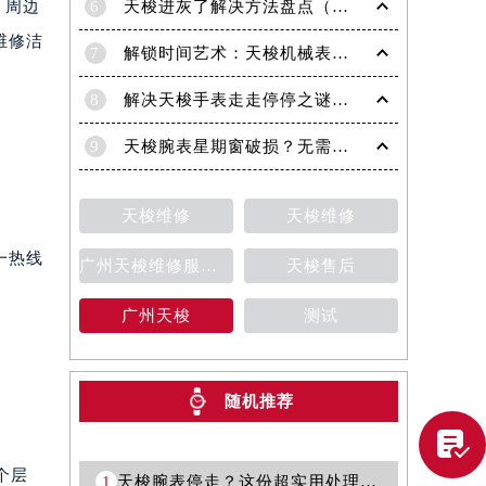
6
天梭进灰了解决方法盘点（日常保养与清洁技巧）
，周边
维修洁
7
解锁时间艺术：天梭机械表机芯生锈修复秘籍
8
解决天梭手表走走停停之谜：专业处理方法全面解析
9
天梭腕表星期窗破损？无需担心，这里有解决方案
天梭维修
天梭维修
一热线
广州天梭维修服务中心
天梭售后
广州天梭
测试
随机推荐
提前预约）

个层
1
天梭腕表停走？这份超实用处理秘籍不容错过！