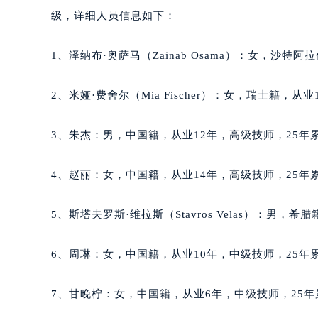
黑龙江省大庆市萨尔图区会战大街天
级，详细人员信息如下：
黑龙江省鹤岗市向阳区红军路天梭售
黑龙江省黑河市爱辉区中央街天梭售
1、泽纳布·奥萨马（Zainab Osama）：女，沙特
黑龙江省鸡西市鸡冠区红军路天梭售
黑龙江省佳木斯市向阳区长安路天梭
2、米娅·费舍尔（Mia Fischer）：女，瑞士籍，从
黑龙江省牡丹江市东安区太平路天梭
黑龙江省七台河市桃山区大同街天梭
3、朱杰：男，中国籍，从业12年，高级技师，25年累
黑龙江省齐齐哈尔市龙沙区龙华路天
黑龙江省双鸭山市尖山区新兴大街天
4、赵丽：女，中国籍，从业14年，高级技师，25年累
黑龙江省绥化市北林区新华街与康庄
黑龙江省伊春市伊美区通河路天梭售
5、斯塔夫罗斯·维拉斯（Stavros Velas）：男，
吉林省白城市洮北区明仁南街天梭售
吉林省白山市浑江区浑江大街天梭售
6、周琳：女，中国籍，从业10年，中级技师，25年累
吉林省吉林市船营区河南街天梭售后
吉林省辽源市龙山区人民大街天梭售
7、甘晚柠：女，中国籍，从业6年，中级技师，25年
吉林省梅河口市新华街道梅河大街天