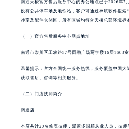
南通天梭官方售后服务中心的办公地点已于2026年
南宁市青秀区金湖路59号地王大厦12
设有公共停车场及地铁站，客户可通过导航软件搜索
合肥市蜀山区潜山路111号万象城华润
泉州市丰泽区宝洲路729号浦西万达中
净室及配件仓储区，所有区域均符合天梭总部环境标
青岛市南区山东路6号华润大厦B座2
烟台市芝罘区胜利路139号万达金融中
（一）官方售后服务中心网点地址
长春市朝阳区西安大路727号中银大厦
贵阳市南明区都司高架桥路33号亨特
南通市崇川区工农路57号圆融广场写字楼16层1603
昆明市盘龙区北京路928号同德昆明
石家庄市长安区中山东路39号勒泰中
温馨提示：官方全国统一服务热线，服务覆盖中国大
西安市碑林区南关正街88号华侨城长
获取售后、咨询等相关服务。
海口市龙华区金贸东路5号海口华润大厦
唐山市路南区新华东道100号万达广场
（二）门店技师简介
台州市椒江区东海大道1800号腾达中
内蒙古自治区呼和浩特市玉泉区大学西
南通店
甘肃省兰州市七里河区西津西路16号兰
重庆市解放碑渝中区民权路28号英利
本店共计20名修表技师，涵盖多国籍从业人员，技