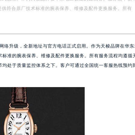
字楼1号楼16层1604室（需提前预约）
提供符合原厂技术标准的腕表保养、维修及配件更换服务。所有
务中心东塔写字楼（华润万象城）17层1706室（需提前预约）
场办公楼20层2009室（需提前预约）
写字楼A座5层503-5室（需提前预约）
广场写字楼4号楼22层2209室（需提前预约）
服务网络升级，全新地址与官方电话正式启用。作为天梭品牌在华
际中心写字楼8层805室（需提前预约）
易中心写字楼A座13层1304室（需提前预约）
术标准的腕表保养、维修及配件更换服务。所有服务流程均遵循
绿地双子塔（中央广场）A1座办公楼14层07室（需提前预约）
节均处于质量监控体系之下。客户可通过全国统一客服热线预约
心写字楼（万象城）15层1508室（需提前预约）
际中心写字楼A塔7层704室（需提前预约）
世界贸易中心大厦南塔写字楼15层07室（需提前预约）
厦写字楼17层1701室（需提前预约）
厦写字楼1座30层05室（需提前预约）
字楼B座11层1104室（需提前预约）
写字楼15层03室（需提前预约）
心写字楼24层2406B室（需提前预约）