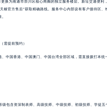
7月更换为南通市崇川区核心商圈的独立服务楼层。新址交通便利
楼1224室（需提前预约）
“天梭官方售后”获取精确路线。服务中心内部设有客户接待区、
大厦B座12楼03室（需提前预约）
心写字楼A座7楼709室（需提前预约）
准。
2层04室（需提前预约）
心A座907室（需提前预约）
A座(旺进大厦)18层09室（需提前预约）
国际金融中心14楼14D（需提前预约）
室（需提前预约）
广场写字楼10层06室（需提前预约）
心写字楼B座13层07室（需提前预约）
陆、中国香港、中国澳门、中国台湾全部区域，需直接拨打本统
安国际中心E座6楼10室（需提前预约）
B座17层1707室（需提前预约）
写字楼A座10层1002室（需提前预约）
心东1幢20楼2002室（需提前预约）
街70号华润万象城写字楼（鄂尔多斯大厦）23层2326室（需
州中心写字楼21层2102室（需提前预约）
国际金融中心写字楼20层01室（需提前预约）
师等级包含资深制表师、高级技师、中级技师、初级技师、学徒五