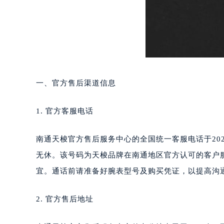
重庆市江北区观音桥步行街2号融恒时
长沙市芙蓉区定王台街道建湘路393
郑州市二七区铭功路10号华润大厦写字
太原市迎泽区解放路15号亨得利名
沈阳市沈河区中街路137号亨得利名
沈阳市沈河区中街路83号亨得利名
一、官方售后渠道信息
乌鲁木齐市天山区红山路26号时代广场
温州市鹿城区锦绣路1067号置信广场
1. 官方客服电话
哈尔滨市道里区友谊西路600号富力中
大连市中山区人民路15号国际金融大
南通天梭官方售后服务中心的全国统一客服电话于2026年7
佛山市禅城区季华五路57号万科金融中
无休。该号码为天梭品牌在南通地区官方认可的客户
东莞市东城街道鸿福东路1号民盈国贸
宜。通话前请准备好腕表型号及购买凭证，以提高沟
无锡市梁溪区人民中路139号恒隆广场
南通市崇川区工农路57号圆融广场写字
2. 官方售后地址
苏州市苏州工业园区星港街199号苏州
武汉市江汉区解放大道686号世界贸易