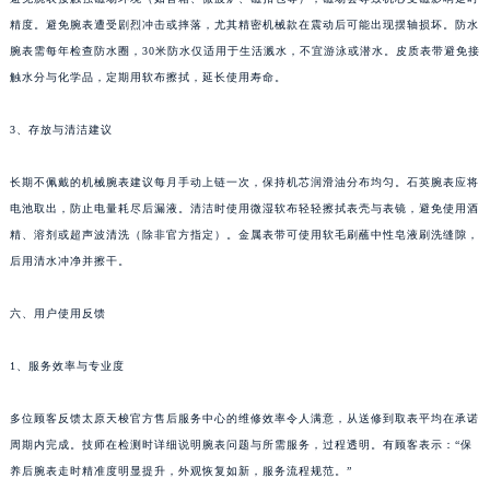
甘肃省嘉峪关市雄关区新华中路天梭售后服务中心（需提前预约）
精度。避免腕表遭受剧烈冲击或摔落，尤其精密机械款在震动后可能出现摆轴损坏。防水
甘肃省金昌市金川区北京路天梭售后服务中心（需提前预约）
腕表需每年检查防水圈，30米防水仅适用于生活溅水，不宜游泳或潜水。皮质表带避免接
触水分与化学品，定期用软布擦拭，延长使用寿命。
甘肃省酒泉市肃州区西大街天梭售后服务中心（需提前预约）
甘肃省临夏市城南街道团结路天梭售后服务中心（需提前预约）
3、存放与清洁建议
甘肃省陇南市武都区人民路天梭售后服务中心（需提前预约）
甘肃省平凉市崆峒区西大街天梭售后服务中心（需提前预约）
长期不佩戴的机械腕表建议每月手动上链一次，保持机芯润滑油分布均匀。石英腕表应将
甘肃省庆阳市西峰区南大街天梭售后服务中心（需提前预约）
电池取出，防止电量耗尽后漏液。清洁时使用微湿软布轻轻擦拭表壳与表镜，避免使用酒
甘肃省天水市秦州区民主路天梭售后服务中心（需提前预约）
精、溶剂或超声波清洗（除非官方指定）。金属表带可使用软毛刷蘸中性皂液刷洗缝隙，
后用清水冲净并擦干。
甘肃省武威市凉州区迎宾路天梭售后服务中心（需提前预约）
甘肃省张掖市甘州区民乐北路天梭售后服务中心（需提前预约）
六、用户使用反馈
宁夏回族自治区固原市原州区文化街天梭售后服务中心（需提前预约）
宁夏回族自治区石嘴山市大武口区贺兰山路天梭售后服务中心（需提前预约）
1、服务效率与专业度
宁夏回族自治区吴忠市利通区开元大道天梭售后服务中心（需提前预约）
宁夏回族自治区银川市兴庆区新华东路97号新百中心C馆一层C1-18号商铺天梭售后服务中心（需提前预约）
多位顾客反馈太原天梭官方售后服务中心的维修效率令人满意，从送修到取表平均在承诺
周期内完成。技师在检测时详细说明腕表问题与所需服务，过程透明。有顾客表示：“保
宁夏回族自治区中卫市沙坡头区鼓楼东街天梭售后服务中心（需提前预约）
养后腕表走时精准度明显提升，外观恢复如新，服务流程规范。”
青海省果洛藏族自治州玛沁县团结路天梭售后服务中心（需提前预约）