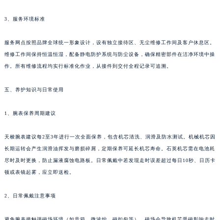
湖南省郴州市北湖区国庆北路天梭售后服务中心（需提前预约）
3、服务环境标准
湖南省衡阳市雁峰区解放路天梭售后服务中心（需提前预约）
湖南省怀化市鹤城区迎丰中路天梭售后服务中心（需提前预约）
服务网点按照品牌全球统一形象设计，设有独立接待区、无尘维修工作间及客户休息区。
湖南省娄底市娄星区长青街天梭售后服务中心（需提前预约）
维修工作间保持恒温恒湿，配备静电防护系统与防尘设备，确保精密部件在洁净环境中操
湖南省邵阳市双清区东风路天梭售后服务中心（需提前预约）
作。所有维修流程均实行标准化作业，从接件到交付全程记录可追溯。
湖南省湘潭市雨湖区莲城大道天梭售后服务中心（需提前预约）
五、养护知识与日常使用
湖南省益阳市赫山区桃花仑路天梭售后服务中心（需提前预约）
湖南省永州市冷水滩区永州大道与中兴路交叉口天梭售后服务中心（需提前预约）
1、腕表保养周期建议
湖南省岳阳市岳阳楼区东茅岭路天梭售后服务中心（需提前预约）
湖南省张家界市永定区解放路天梭售后服务中心（需提前预约）
天梭腕表建议每2至3年进行一次全面保养，包含机芯清洗、润滑及防水测试。机械机芯因
湖南省长沙市芙蓉区建湘路393号世茂环球金融中心写字楼10层1013室天梭售后服务中心（需提前预约）
长期运转会产生润滑油挥发与磨损碎屑，定期保养可延长机芯寿命。石英机芯需在电池耗
湖南省株洲市芦淞区建设南路天梭售后服务中心（需提前预约）
尽时及时更换，防止漏液腐蚀电路板。日常佩戴中若发现走时误差超过每日10秒、日历卡
顿或表镜起雾，应立即送检。
甘肃省白银市白银区北京路天梭售后服务中心（需提前预约）
甘肃省定西市安定区解放路天梭售后服务中心（需提前预约）
2、日常佩戴注意事项
甘肃省敦煌市沙州镇阳关中路天梭售后服务中心（需提前预约）
甘肃省合作市人民街天梭售后服务中心（需提前预约）
避免腕表接触强磁场环境（如音箱、微波炉、磁扣包等），磁场会导致机芯受磁影响走时