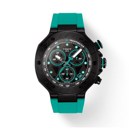
成都市锦江区人民东路6号SAC东原中心写字楼24层2406B室（需提前预约）
重庆市江北区观音桥步行街2号融恒时代广场写字楼9层902室（需提前预约）
长沙市芙蓉区定王台街道建湘路393号世茂环球金融中心写字楼（芙蓉广场）10层13室（需提前预约）
郑州市二七区铭功路10号华润大厦写字楼29层2905室（需提前预约）
太原市迎泽区解放路15号亨得利名表服务中心（品牌授权店）3层整层（需提前预约）
沈阳市沈河区中街路137号亨得利名表服务中心（品牌授权店）1层整层（需提前预约）
沈阳市沈河区中街路83号亨得利名表服务中心（品牌授权店）1层整层（需提前预约）
乌鲁木齐市天山区红山路26号时代广场（CCMALL）C座17层17-B（需提前预约）
温州市鹿城区锦绣路1067号置信广场10层1015室（需提前预约）
哈尔滨市道里区友谊西路600号富力中心T2座写字楼29层03室（需提前预约）
大连市中山区人民路15号国际金融大厦7层G室（需提前预约）
佛山市禅城区季华五路57号万科金融中心C座12层1205室（需提前预约）
东莞市东城街道鸿福东路1号民盈国贸中心T1写字楼9层907室（需提前预约）
无锡市梁溪区人民中路139号恒隆广场写字楼1座11层1104室（需提前预约）
南通市崇川区工农路57号圆融广场写字楼16层1603室（需提前预约）
苏州市苏州工业园区星港街199号苏州中心办公楼C座22层08室（需提前预约）