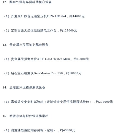
12、配套气源与车间辅助核心设备
广东省清远市清城区湖西路天梭售后服务中心（需提前预约）
广东省汕头市龙湖区长平路天梭售后服务中心（需提前预约）
（1）丹麦原厂静音无油空压机JUN-AIR 6-4，约14000元
广东省汕尾市城区香洲街道园林社区翠园街天梭售后服务中心（需提前预约）
广东省韶关市武江区芙蓉新区与老城中心交汇处天梭售后服务中心（需提前预约）
（2）定制百级无尘恒温防静电工作台，约125000元
广东省深圳市罗湖区深南东路5001号华润大厦17层1701室天梭售后服务中心（需提前预约）
13、贵金属与宝石鉴定配套设备
广东省阳江市江城区东风一路天梭售后服务中心（需提前预约）
广东省云浮市云城区金山路天梭售后服务中心（需提前预约）
（1）贵金属无损测金仪XRF Gold Tester Mini，约65000元
广东省湛江市赤坎区观海北路天梭售后服务中心（需提前预约）
广东省肇庆市端州区信安大道与砚都大道交汇处天梭售后服务中心（需提前预约）
（2）钻石宝石检测仪GemMaster Pro 550，约18000元
广西壮族自治区百色市右江区中山二路天梭售后服务中心（需提前预约）
14、温湿度环境模拟测试设备
广西壮族自治区北海市海城区北京路天梭售后服务中心（需提前预约）
广西壮族自治区崇左市江州区石景林街道友谊大道与丽川路交汇处天梭售后服务中心（需提前预约）
（1）高低温交变走时试验箱（定制钟表专用恒温恒湿试验舱），约276000元
广西壮族自治区防城港市港口区金花茶大道天梭售后服务中心（需提前预约）
广西壮族自治区贵港市港北区港城街道布山大道与仙衣路交叉口天梭售后服务中心（需提前预约）
15、精密存储与配件恒温防潮柜
广西壮族自治区桂林市秀峰区红岭路天梭售后服务中心（需提前预约）
广西壮族自治区河池市金城江区金城江街道朝阳路天梭售后服务中心（需提前预约）
（1）润滑油恒温防潮存储柜（定制），约49000元