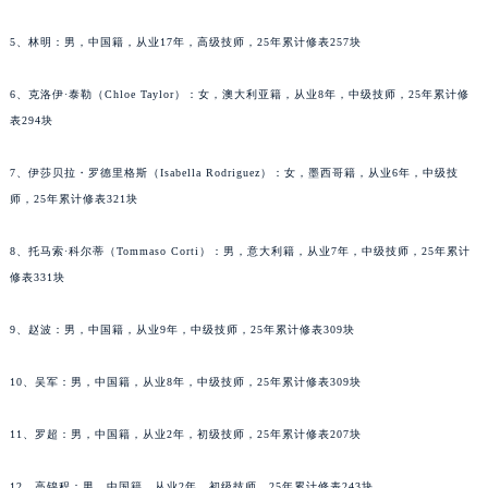
吉林省梅河口市新华街道梅河大街天梭售后服务中心（需提前预约）
5、林明：男，中国籍，从业17年，高级技师，25年累计修表257块
吉林省四平市铁东区紫气大路与南九经街交汇处天梭售后服务中心（需提前预约）
吉林省松原市宁江区五环大街天梭售后服务中心（需提前预约）
6、克洛伊·泰勒（Chloe Taylor）：女，澳大利亚籍，从业8年，中级技师，25年累计修
吉林省通化市东昌区环通乡江南大街天梭售后服务中心（需提前预约）
表294块
吉林省延边市延吉市解放路天梭售后服务中心（需提前预约）
辽宁省鞍山市铁东区站前街天梭售后服务中心（需提前预约）
7、伊莎贝拉・罗德里格斯（Isabella Rodriguez）：女，墨西哥籍，从业6年，中级技
师，25年累计修表321块
辽宁省本溪市平山区胜利路天梭售后服务中心（需提前预约）
辽宁省朝阳市双塔区新华路天梭售后服务中心（需提前预约）
8、托马索·科尔蒂（Tommaso Corti）：男，意大利籍，从业7年，中级技师，25年累计
辽宁省丹东市振兴区七经街天梭售后服务中心（需提前预约）
修表331块
辽宁省抚顺市新抚区东一路天梭售后服务中心（需提前预约）
辽宁省阜新市海州区解放大街天梭售后服务中心（需提前预约）
9、赵波：男，中国籍，从业9年，中级技师，25年累计修表309块
辽宁省葫芦岛市连山区中央路天梭售后服务中心（需提前预约）
10、吴军：男，中国籍，从业8年，中级技师，25年累计修表309块
辽宁省锦州市古塔区中央大街天梭售后服务中心（需提前预约）
辽宁省辽阳市白塔区新运大街天梭售后服务中心（需提前预约）
11、罗超：男，中国籍，从业2年，初级技师，25年累计修表207块
辽宁省盘锦市兴隆台区石油大街天梭售后服务中心（需提前预约）
辽宁省铁岭市银州区南马路天梭售后服务中心（需提前预约）
12、高锦程：男，中国籍，从业2年，初级技师，25年累计修表243块