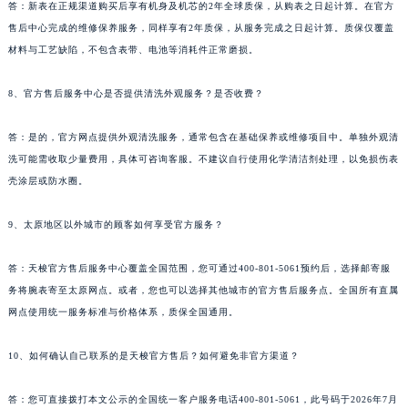
答：新表在正规渠道购买后享有机身及机芯的2年全球质保，从购表之日起计算。在官方
贵州省安顺市西秀区中华南路天梭售后服务中心（需提前预约）
售后中心完成的维修保养服务，同样享有2年质保，从服务完成之日起计算。质保仅覆盖
贵州省毕节市七星关区松山路天梭售后服务中心（需提前预约）
材料与工艺缺陷，不包含表带、电池等消耗件正常磨损。
贵州省六盘水市钟山区钟山大道天梭售后服务中心（需提前预约）
贵州省黔东南苗族侗族自治州凯里市北京西路天梭售后服务中心（需提前预约）
8、官方售后服务中心是否提供清洗外观服务？是否收费？
贵州省黔西南布依族苗族自治州兴义市大道与桔香路交汇处天梭售后服务中心（需提前预约）
答：是的，官方网点提供外观清洗服务，通常包含在基础保养或维修项目中。单独外观清
贵州省铜仁市碧江区民主路天梭售后服务中心（需提前预约）
洗可能需收取少量费用，具体可咨询客服。不建议自行使用化学清洁剂处理，以免损伤表
贵州省遵义市红花岗区共青大道与嵩山路交叉口天梭售后服务中心（需提前预约）
壳涂层或防水圈。
四川省阿坝州市马尔康市团结街天梭售后服务中心（需提前预约）
四川省巴中市巴州区江北大道天梭售后服务中心（需提前预约）
9、太原地区以外城市的顾客如何享受官方服务？
四川省成都市锦江区人民东路6号SAC东原中心24层2406B室天梭售后服务中心（需提前预约）
答：天梭官方售后服务中心覆盖全国范围，您可通过400-801-5061预约后，选择邮寄服
四川省达州市通川区中心广场、老车坝天梭售后服务中心（需提前预约）
务将腕表寄至太原网点。或者，您也可以选择其他城市的官方售后服务点。全国所有直属
四川省德阳市旌阳区长江西路、南街天梭售后服务中心（需提前预约）
网点使用统一服务标准与价格体系，质保全国通用。
四川省甘孜州市康定市情歌广场、箭炉街天梭售后服务中心（需提前预约）
四川省广安市广安区建安南路天梭售后服务中心（需提前预约）
10、如何确认自己联系的是天梭官方售后？如何避免非官方渠道？
四川省广元市利州区老城南北街、东大街天梭售后服务中心（需提前预约）
四川省乐山市市中区嘉定中路天梭售后服务中心（需提前预约）
答：您可直接拨打本文公示的全国统一客户服务电话400-801-5061，此号码于2026年7月