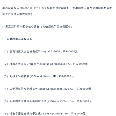
内蒙古自治区兴安盟市乌兰浩特市兴安大街天梭售后服务中心（需提前预约）
单店设备投入超660万元（注：另有配套专用定制辅机、专项精密工具及全周期耗材等配
山西省大同市平城区迎宾街天梭售后服务中心（需提前预约）
套资产未纳入本次核算）
山西省晋城市城区黄华街天梭售后服务中心（需提前预约）
山西省晋中市榆次区顺城街天梭售后服务中心（需提前预约）
54家直营门店均配备核心设备（其他授权门店按需配备）：
山西省临汾市尧都区解放路天梭售后服务中心（需提前预约）
1、走时检测与调校设备
山西省吕梁市离石区永宁中路与建设街交叉口天梭售后服务中心（需提前预约）
山西省朔州市朔城区怡西路与鄯阳西街交汇处天梭售后服务中心（需提前预约）
（1）超高精度天文台校表仪Vibrograf S-3000，约180000元
山西省忻州市忻府区和平东街与七一南路交叉口天梭售后服务中心（需提前预约）
山西省阳泉市郊区平阳东街与新城大道交叉口天梭售后服务中心（需提前预约）
（2）机械表校表仪Greiner Vibrograf ChronoScope X，约128000元
山西省运城市盐湖区河东街天梭售后服务中心（需提前预约）
（3）九维全功能校表仪Witschi Senior 9D，约260000元
山西省长治市潞州区英雄中路天梭售后服务中心（需提前预约）
山西省太原市迎泽区迎泽街道解放路15号亨得利名表维修授权店3楼天梭售后服务中心（需提前预约）
（4）二十通道同步测时机Witschi Chronoscope M20 G3，约380000元
天津市和平区赤峰道136号天津国际金融中心26层2603室天梭售后服务中心（需提前预约）
安徽省安庆市迎江区人民路天梭售后服务中心（需提前预约）
（5）石英腕表全频段石英精度测试仪Witschi Q-Test Pro，约140000元
安徽省蚌埠市蚌山区淮河路天梭售后服务中心（需提前预约）
安徽省亳州市谯城区魏武大道天梭售后服务中心（需提前预约）
（6）钟表专用激光摆轮干涉仪CSEM Optimum 150，约750000元