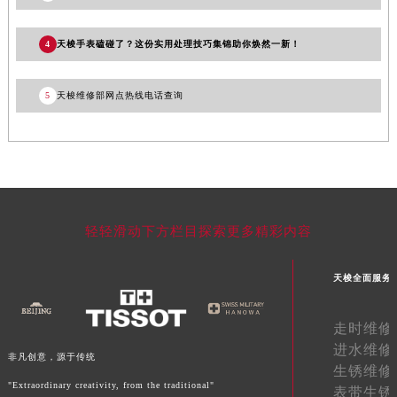
4
天梭手表磕碰了？这份实用处理技巧集锦助你焕然一新！
5
天梭维修部网点热线电话查询
轻轻滑动下方栏目探索更多精彩内容
天梭全面服务
走时维修
进水维修
非凡创意，源于传统
生锈维修
"Extraordinary creativity, from the traditional"
表带生锈