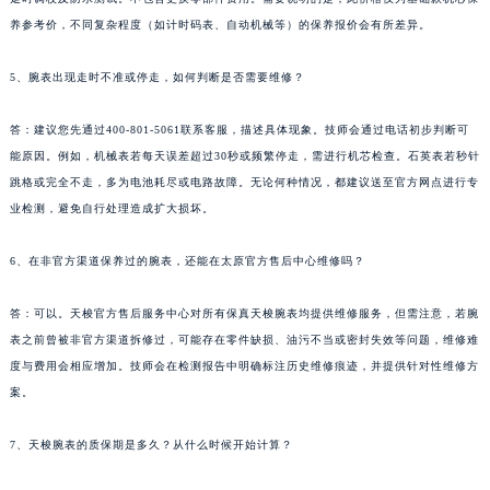
新疆维吾尔自治区克拉玛依市克拉玛依区友谊路天梭售后服务中心（需提前预约）
养参考价，不同复杂程度（如计时码表、自动机械等）的保养报价会有所差异。
新疆维吾尔自治区库车市库车市文化东路天梭售后服务中心（需提前预约）
5、腕表出现走时不准或停走，如何判断是否需要维修？
新疆维吾尔自治区库尔勒市库尔勒市人民东路天梭售后服务中心（需提前预约）
新疆维吾尔自治区奎屯市团结西街天梭售后服务中心（需提前预约）
答：建议您先通过400-801-5061联系客服，描述具体现象。技师会通过电话初步判断可
新疆维吾尔自治区昆玉市昆泉街天梭售后服务中心（需提前预约）
能原因。例如，机械表若每天误差超过30秒或频繁停走，需进行机芯检查。石英表若秒针
新疆维吾尔自治区沙湾市三道河子镇世纪大道南路天梭售后服务中心（需提前预约）
跳格或完全不走，多为电池耗尽或电路故障。无论何种情况，都建议送至官方网点进行专
新疆维吾尔自治区石河子市北二路天梭售后服务中心（需提前预约）
业检测，避免自行处理造成扩大损坏。
新疆维吾尔自治区双河市光明路天梭售后服务中心（需提前预约）
6、在非官方渠道保养过的腕表，还能在太原官方售后中心维修吗？
新疆维吾尔自治区塔城市塔城地区闻琴路天梭售后服务中心（需提前预约）
新疆维吾尔自治区铁门关市兴疆路天梭售后服务中心（需提前预约）
答：可以。天梭官方售后服务中心对所有保真天梭腕表均提供维修服务，但需注意，若腕
新疆维吾尔自治区图木舒克市图木舒克市中兴街天梭售后服务中心（需提前预约）
表之前曾被非官方渠道拆修过，可能存在零件缺损、油污不当或密封失效等问题，维修难
新疆维吾尔自治区吐鲁番市高昌区文化中路文化中路天梭售后服务中心（需提前预约）
度与费用会相应增加。技师会在检测报告中明确标注历史维修痕迹，并提供针对性维修方
新疆维吾尔自治区乌苏市乌鲁木齐北路天梭售后服务中心（需提前预约）
案。
新疆维吾尔自治区五家渠市长征西街天梭售后服务中心（需提前预约）
7、天梭腕表的质保期是多久？从什么时候开始计算？
新疆维吾尔自治区新星市东风路天梭售后服务中心（需提前预约）
新疆维吾尔自治区伊宁市解放西路天梭售后服务中心（需提前预约）