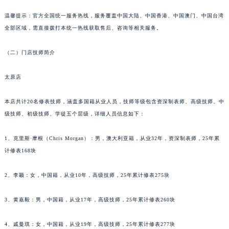
重庆市解放碑渝中区民权路28号英利国际金融中心写字楼20层01室（需提前预约）
温馨提示：官方全国统一服务热线，服务覆盖中国大陆、中国香港、中国澳门、中国台湾
黑龙江省大庆市萨尔图区会战大街天梭售后服务中心（需提前预约）
全部区域，需直接拨打本统一热线获取售后、咨询等相关服务。
黑龙江省鹤岗市向阳区红军路天梭售后服务中心（需提前预约）
黑龙江省黑河市爱辉区中央街天梭售后服务中心（需提前预约）
（二）门店技师简介
黑龙江省鸡西市鸡冠区红军路天梭售后服务中心（需提前预约）
太原店
黑龙江省佳木斯市向阳区长安路天梭售后服务中心（需提前预约）
黑龙江省牡丹江市东安区太平路天梭售后服务中心（需提前预约）
本店共计20名修表技师，涵盖多国籍从业人员，技师等级包含资深制表师、高级技师、中
黑龙江省七台河市桃山区大同街天梭售后服务中心（需提前预约）
级技师、初级技师、学徒五个层级，详细人员信息如下：
黑龙江省齐齐哈尔市龙沙区龙华路天梭售后服务中心（需提前预约）
黑龙江省双鸭山市尖山区新兴大街天梭售后服务中心（需提前预约）
1、克里斯·摩根（Chris Morgan）：男，澳大利亚籍，从业32年，资深制表师，25年累
计修表168块
黑龙江省绥化市北林区新华街与康庄路交叉口天梭售后服务中心（需提前预约）
黑龙江省伊春市伊美区通河路天梭售后服务中心（需提前预约）
2、李颖：女，中国籍，从业10年，高级技师，25年累计修表275块
吉林省白城市洮北区明仁南街天梭售后服务中心（需提前预约）
吉林省白山市浑江区浑江大街天梭售后服务中心（需提前预约）
3、黄嘉毅：男，中国籍，从业17年，高级技师，25年累计修表260块
吉林省吉林市船营区河南街天梭售后服务中心（需提前预约）
吉林省辽源市龙山区人民大街天梭售后服务中心（需提前预约）
4、戚曼琪：女，中国籍，从业19年，高级技师，25年累计修表277块