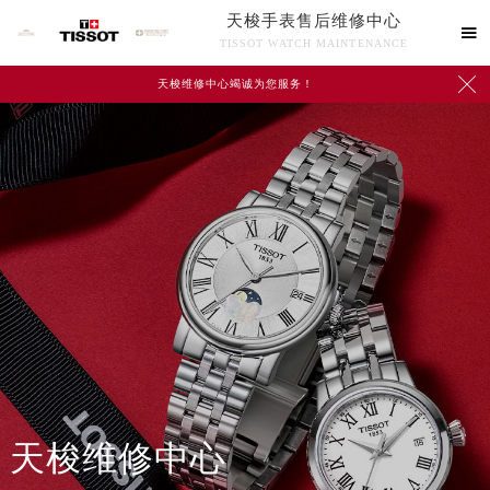
天梭手表售后维修中心

TISSOT WATCH MAINTENANCE

天梭维修中心竭诚为您服务！
中心介绍
联系我们
天梭维修中心