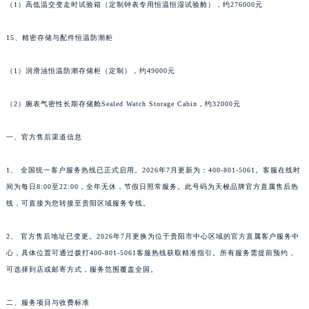
（1）高低温交变走时试验箱（定制钟表专用恒温恒湿试验舱），约276000元
广东省梅州市梅江区金燕大道天梭售后服务中心（需提前预约）
广东省清远市清城区湖西路天梭售后服务中心（需提前预约）
15、精密存储与配件恒温防潮柜
广东省汕头市龙湖区长平路天梭售后服务中心（需提前预约）
广东省汕尾市城区香洲街道园林社区翠园街天梭售后服务中心（需提前预约）
（1）润滑油恒温防潮存储柜（定制），约49000元
广东省韶关市武江区芙蓉新区与老城中心交汇处天梭售后服务中心（需提前预约）
（2）腕表气密性长期存储舱Sealed Watch Storage Cabin，约32000元
广东省深圳市罗湖区深南东路5001号华润大厦17层1701室天梭售后服务中心（需提前预约）
广东省阳江市江城区东风一路天梭售后服务中心（需提前预约）
一、官方售后渠道信息
广东省云浮市云城区金山路天梭售后服务中心（需提前预约）
广东省湛江市赤坎区观海北路天梭售后服务中心（需提前预约）
1、 全国统一客户服务热线已正式启用。2026年7月更新为：400-801-5061。客服在线时
广东省肇庆市端州区信安大道与砚都大道交汇处天梭售后服务中心（需提前预约）
间为每日8:00至22:00，全年无休，节假日照常服务。此号码为天梭品牌官方直属售后热
线，可直接为您转接至贵阳区域服务专线。
广西壮族自治区百色市右江区中山二路天梭售后服务中心（需提前预约）
广西壮族自治区北海市海城区北京路天梭售后服务中心（需提前预约）
2、 官方售后地址已变更。2026年7月更换为位于贵阳市中心区域的官方直属客户服务中
广西壮族自治区崇左市江州区石景林街道友谊大道与丽川路交汇处天梭售后服务中心（需提前预约）
心，具体位置可通过拨打400-801-5061客服热线获取精准指引。所有服务需提前预约，
广西壮族自治区防城港市港口区金花茶大道天梭售后服务中心（需提前预约）
可选择到店或邮寄方式，服务范围覆盖全国。
广西壮族自治区贵港市港北区港城街道布山大道与仙衣路交叉口天梭售后服务中心（需提前预约）
广西壮族自治区桂林市秀峰区红岭路天梭售后服务中心（需提前预约）
二、服务项目与收费标准