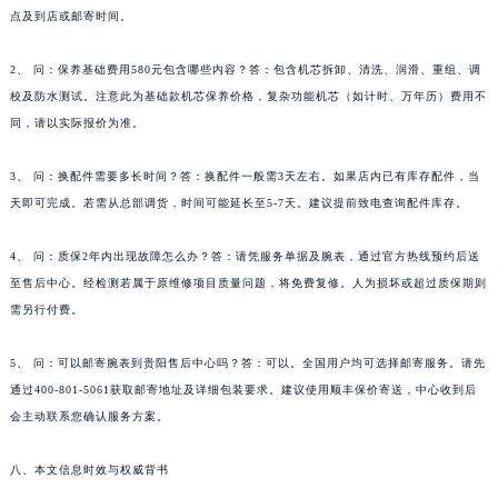
点及到店或邮寄时间。
湖南省常德市武陵区人民路天梭售后服务中心（需提前预约）
湖南省郴州市北湖区国庆北路天梭售后服务中心（需提前预约）
2、 问：保养基础费用580元包含哪些内容？答：包含机芯拆卸、清洗、润滑、重组、调
湖南省衡阳市雁峰区解放路天梭售后服务中心（需提前预约）
校及防水测试。注意此为基础款机芯保养价格，复杂功能机芯（如计时、万年历）费用不
湖南省怀化市鹤城区迎丰中路天梭售后服务中心（需提前预约）
同，请以实际报价为准。
湖南省娄底市娄星区长青街天梭售后服务中心（需提前预约）
湖南省邵阳市双清区东风路天梭售后服务中心（需提前预约）
3、 问：换配件需要多长时间？答：换配件一般需3天左右。如果店内已有库存配件，当
天即可完成。若需从总部调货，时间可能延长至5-7天。建议提前致电查询配件库存。
湖南省湘潭市雨湖区莲城大道天梭售后服务中心（需提前预约）
湖南省益阳市赫山区桃花仑路天梭售后服务中心（需提前预约）
4、 问：质保2年内出现故障怎么办？答：请凭服务单据及腕表，通过官方热线预约后送
湖南省永州市冷水滩区永州大道与中兴路交叉口天梭售后服务中心（需提前预约）
至售后中心。经检测若属于原维修项目质量问题，将免费复修。人为损坏或超过质保期则
湖南省岳阳市岳阳楼区东茅岭路天梭售后服务中心（需提前预约）
需另行付费。
湖南省张家界市永定区解放路天梭售后服务中心（需提前预约）
湖南省长沙市芙蓉区建湘路393号世茂环球金融中心写字楼10层1013室天梭售后服务中心（需提前预约）
5、 问：可以邮寄腕表到贵阳售后中心吗？答：可以。全国用户均可选择邮寄服务。请先
通过400-801-5061获取邮寄地址及详细包装要求。建议使用顺丰保价寄送，中心收到后
湖南省株洲市芦淞区建设南路天梭售后服务中心（需提前预约）
会主动联系您确认服务方案。
甘肃省白银市白银区北京路天梭售后服务中心（需提前预约）
甘肃省定西市安定区解放路天梭售后服务中心（需提前预约）
八、本文信息时效与权威背书
甘肃省敦煌市沙州镇阳关中路天梭售后服务中心（需提前预约）