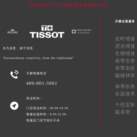
轻轻滑动下方栏目探索更多精彩内容
西藏自治区林芝市巴宜区广东路天梭售后服务中心（需提前预约）
西藏自治区那曲市色尼区浙江西路天梭售后服务中心（需提前预约）
天梭全面服务
西藏自治区日喀则市桑珠孜区上海中路天梭售后服务中心（需提前预约）
西藏自治区山南市乃东区湖北大道天梭售后服务中心（需提前预约）
走时维修
云南省保山市隆阳区正阳路天梭售后服务中心（需提前预约）
进水维修
非凡创意，源于传统
云南省楚雄彝族自治州楚雄市鹿城南路天梭售后服务中心（需提前预约）
生锈维修
云南省大理白族自治州大理市建设路天梭售后服务中心（需提前预约）
"Extraordinary creativity, from the traditional"
表带生锈
云南省德宏傣族景颇族自治州芒市团结大街天梭售后服务中心（需提前预约）
表带划痕

天梭维修电话
云南省迪庆藏族自治州香格里拉市长征大道天梭售后服务中心（需提前预约）
磕碰摔坏
400-801-5061
云南省红河哈尼族彝族自治州蒙自市天马路天梭售后服务中心（需提前预约）
保养价格
云南省丽江市古城区七星街天梭售后服务中心（需提前预约）
全面保养
营业时间：
云南省临沧市临翔区世纪路天梭售后服务中心（需提前预约）

个性定制
门店营业时间：09:00-19:30
云南省怒江傈僳族自治州泸水市人民路天梭售后服务中心（需提前预约）
截表带、
客服在线时间：8:00-22:00
云南省普洱市思茅区振兴大道天梭售后服务中心（需提前预约）
客服及门店节假日不休
云南省曲靖市麒麟区学府路天梭售后服务中心（需提前预约）
云南省文山壮族苗族自治州文山市东风路天梭售后服务中心（需提前预约）