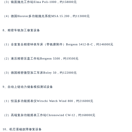
（3）镜面抛光工作站Elma Poli-1000，约158000元
江西省景德镇市珠山区珠山中路天梭售后服务中心（需提前预约）
江西省九江市浔阳区浔阳路天梭售后服务中心（需提前预约）
（4）德国Horotec多功能抛光系统MSA 15.200，约113000元
江西省南昌市红谷滩新区红谷中大道998号绿地双子塔（中央广场）A1座办公楼14层1407室天梭售后服务中心（需提前预约）
江西省萍乡市安源区萍安北大道与康庄路交叉口天梭售后服务中心（需提前预约）
8、精密车铣加工修复设备
江西省上饶市信州区滨江西路天梭售后服务中心（需提前预约）
（1）全套复合精密钟表车床（带铣磨附件）Bergeon 5412-B-C，约146000元
江西省新余市渝水区北湖西路天梭售后服务中心（需提前预约）
江西省宜春市袁州区中山中路天梭售后服务中心（需提前预约）
（2）液压精密压盖工作站Bergeon 5500，约19500元
江西省鹰潭市月湖区胜利东路天梭售后服务中心（需提前预约）
山东省德州市德城区东风中路天梭售后服务中心（需提前预约）
（3）德国精密微型加工车床Boley 50，约122000元
山东省东营市东营区济南路天梭售后服务中心（需提前预约）
9、自动上链动力储备模拟测试设备
山东省济南市历下区经十路11111号华润中心写字楼（万象城）15层1508室天梭售后服务中心（需提前预约）
山东省济宁市任城区太白楼路天梭售后服务中心（需提前预约）
（1）恒温多功能摇表仪Witschi Watch Wind 800，约216000元
山东省莱芜市文化南路8号银座商城名表维修一楼名表维修天梭售后服务中心（需提前预约）
山东省临沂市兰山区解放路天梭售后服务中心（需提前预约）
（2）高端复杂功能摇表工作站Chronowind CW-12，约168000元
山东省日照市东港区烟台路天梭售后服务中心（需提前预约）
山东省泰安市泰山区财源街道泰山大街天梭售后服务中心（需提前预约）
10、机芯退磁故障修复设备