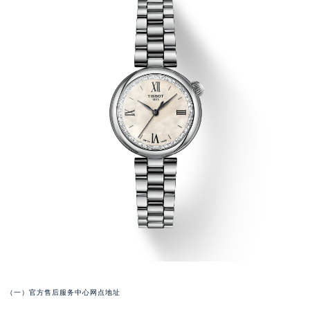
福州市鼓楼区五四路128-1号恒力城写字楼15层03室（需提前预约）
成都市锦江区人民东路6号SAC东原中心写字楼24层2406B室（需提前预约）
重庆市江北区观音桥步行街2号融恒时代广场写字楼9层902室（需提前预约）
长沙市芙蓉区定王台街道建湘路393号世茂环球金融中心写字楼（芙蓉广场）10层13室（需提前预约）
郑州市二七区铭功路10号华润大厦写字楼29层2905室（需提前预约）
太原市迎泽区解放路15号亨得利名表服务中心（品牌授权店）3层整层（需提前预约）
沈阳市沈河区中街路137号亨得利名表服务中心（品牌授权店）1层整层（需提前预约）
沈阳市沈河区中街路83号亨得利名表服务中心（品牌授权店）1层整层（需提前预约）
乌鲁木齐市天山区红山路26号时代广场（CCMALL）C座17层17-B（需提前预约）
温州市鹿城区锦绣路1067号置信广场10层1015室（需提前预约）
哈尔滨市道里区友谊西路600号富力中心T2座写字楼29层03室（需提前预约）
大连市中山区人民路15号国际金融大厦7层G室（需提前预约）
佛山市禅城区季华五路57号万科金融中心C座12层1205室（需提前预约）
东莞市东城街道鸿福东路1号民盈国贸中心T1写字楼9层907室（需提前预约）
无锡市梁溪区人民中路139号恒隆广场写字楼1座11层1104室（需提前预约）
（一）官方售后服务中心网点地址
南通市崇川区工农路57号圆融广场写字楼16层1603室（需提前预约）