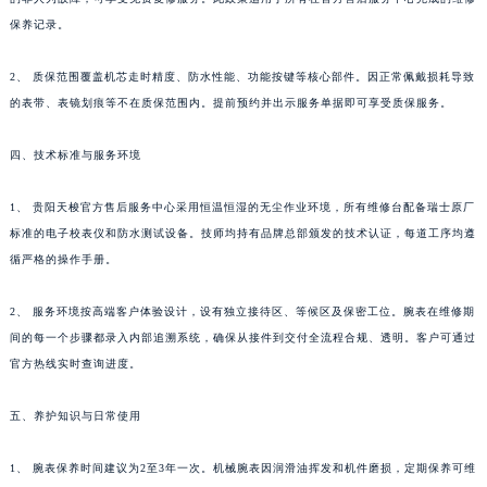
香港特别行政区金钟区中西区金钟道天梭售后服务中心（需提前预约）
保养记录。
香港特别行政区九龙区油尖旺区弥敦道天梭售后服务中心（需提前预约）
2、 质保范围覆盖机芯走时精度、防水性能、功能按键等核心部件。因正常佩戴损耗导致
香港特别行政区铜锣湾区湾仔区轩尼诗道天梭售后服务中心（需提前预约）
的表带、表镜划痕等不在质保范围内。提前预约并出示服务单据即可享受质保服务。
河南省安阳市文峰区解放大道天梭售后服务中心（需提前预约）
河南省鹤壁市淇滨区九州路天梭售后服务中心（需提前预约）
四、技术标准与服务环境
河南省济源市沁园街道济水大道天梭售后服务中心（需提前预约）
河南省焦作市解放区解放路天梭售后服务中心（需提前预约）
1、 贵阳天梭官方售后服务中心采用恒温恒湿的无尘作业环境，所有维修台配备瑞士原厂
河南省开封市鼓楼区中山路天梭售后服务中心（需提前预约）
标准的电子校表仪和防水测试设备。技师均持有品牌总部颁发的技术认证，每道工序均遵
循严格的操作手册。
河南省洛阳市西工区中州中路与解放路交叉口天梭售后服务中心（需提前预约）
河南省漯河市源汇区交通路天梭售后服务中心（需提前预约）
2、 服务环境按高端客户体验设计，设有独立接待区、等候区及保密工位。腕表在维修期
河南省南阳市宛城区范蠡东路与南都路交叉口天梭售后服务中心（需提前预约）
间的每一个步骤都录入内部追溯系统，确保从接件到交付全流程合规、透明。客户可通过
河南省平顶山市卫东区建设路天梭售后服务中心（需提前预约）
官方热线实时查询进度。
河南省濮阳市大华龙区开州路绿城路交叉口天梭售后服务中心（需提前预约）
河南省三门峡市湖滨区和平路天梭售后服务中心（需提前预约）
五、养护知识与日常使用
河南省商丘市梁园区神火大道天梭售后服务中心（需提前预约）
1、 腕表保养时间建议为2至3年一次。机械腕表因润滑油挥发和机件磨损，定期保养可维
河南省新乡市红旗区人民路天梭售后服务中心（需提前预约）