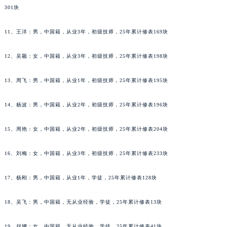
301块
吉林省辽源市龙山区人民大街天梭售后服务中心（需提前预约）
吉林省梅河口市新华街道梅河大街天梭售后服务中心（需提前预约）
11、王洋：男，中国籍，从业3年，初级技师，25年累计修表169块
吉林省四平市铁东区紫气大路与南九经街交汇处天梭售后服务中心（需提前预约）
吉林省松原市宁江区五环大街天梭售后服务中心（需提前预约）
12、吴颖：女，中国籍，从业3年，初级技师，25年累计修表198块
吉林省通化市东昌区环通乡江南大街天梭售后服务中心（需提前预约）
吉林省延边市延吉市解放路天梭售后服务中心（需提前预约）
13、周飞：男，中国籍，从业1年，初级技师，25年累计修表195块
辽宁省鞍山市铁东区站前街天梭售后服务中心（需提前预约）
14、杨波：男，中国籍，从业2年，初级技师，25年累计修表196块
辽宁省本溪市平山区胜利路天梭售后服务中心（需提前预约）
辽宁省朝阳市双塔区新华路天梭售后服务中心（需提前预约）
15、周艳：女，中国籍，从业2年，初级技师，25年累计修表204块
辽宁省丹东市振兴区七经街天梭售后服务中心（需提前预约）
辽宁省抚顺市新抚区东一路天梭售后服务中心（需提前预约）
16、刘梅：女，中国籍，从业3年，初级技师，25年累计修表233块
辽宁省阜新市海州区解放大街天梭售后服务中心（需提前预约）
17、杨刚：男，中国籍，从业1年，学徒，25年累计修表128块
辽宁省葫芦岛市连山区中央路天梭售后服务中心（需提前预约）
辽宁省锦州市古塔区中央大街天梭售后服务中心（需提前预约）
18、吴飞：男，中国籍，无从业经验，学徒，25年累计修表13块
辽宁省辽阳市白塔区新运大街天梭售后服务中心（需提前预约）
辽宁省盘锦市兴隆台区石油大街天梭售后服务中心（需提前预约）
19、赵娜：女，中国籍，无从业经验，学徒，25年累计修表41块