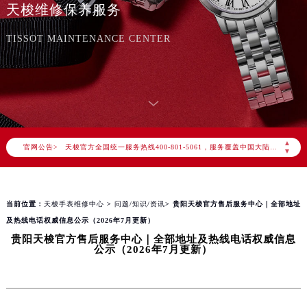
天梭维修保养服务
TISSOT MAINTENANCE CENTER
2026年8月天梭中国区售后服务网络优化升级公告
2026年8月天梭全国官方售后客户服务热线：400-801-5061
▲
官网公告>
天梭官方全国统一服务热线400-801-5061，服务覆盖中国大陆、香港、澳门、台湾全部区域（非大陆需加拨“+86”）
▼
2026年8月天梭售后服务中心最新网点地址：
北京市朝阳区建国门外大街甲6号华熙国际中心写字楼D座11层1102室（北京总部）（需提前预约）
当前位置：
天梭手表维修中心
>
问题/知识/资讯
> 贵阳天梭官方售后服务中心｜全部地址
北京市东城区东长安街1号东方广场写字楼W3座6层602室（需提前预约）
及热线电话权威信息公示（2026年7月更新）
天津市和平区赤峰道136号天津国际金融中心写字楼26层2603室（需提前预约）
贵阳天梭官方售后服务中心｜全部地址及热线电话权威信息
上海市徐汇区虹桥路3号港汇中心写字楼2座37层3705室（需提前预约）
公示（2026年7月更新）
上海市黄浦区南京东路299号宏伊国际广场写字楼8层806室（需提前预约）
南京市秦淮区中山南路1号（新街口）南京中心写字楼22层C1-1室（需提前预约）
常州市新北区龙锦路1590号现代传媒中心写字楼5号楼10层1008室（需提前预约）