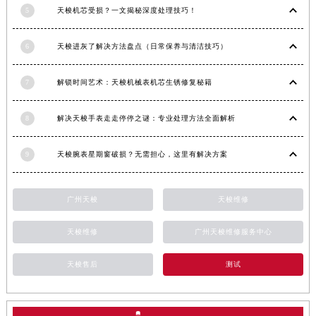
5
天梭机芯受损？一文揭秘深度处理技巧！
新疆维吾尔自治区伊宁市解放西路天梭售后服务中心（需提前预约）
贵州省安顺市西秀区中华南路天梭售后服务中心（需提前预约）
6
天梭进灰了解决方法盘点（日常保养与清洁技巧）
贵州省毕节市七星关区松山路天梭售后服务中心（需提前预约）
贵州省六盘水市钟山区钟山大道天梭售后服务中心（需提前预约）
7
解锁时间艺术：天梭机械表机芯生锈修复秘籍
贵州省黔东南苗族侗族自治州凯里市北京西路天梭售后服务中心（需提前预约）
贵州省黔西南布依族苗族自治州兴义市大道与桔香路交汇处天梭售后服务中心（需提前预约）
8
解决天梭手表走走停停之谜：专业处理方法全面解析
贵州省铜仁市碧江区民主路天梭售后服务中心（需提前预约）
贵州省遵义市红花岗区共青大道与嵩山路交叉口天梭售后服务中心（需提前预约）
9
天梭腕表星期窗破损？无需担心，这里有解决方案
四川省阿坝州市马尔康市团结街天梭售后服务中心（需提前预约）
四川省巴中市巴州区江北大道天梭售后服务中心（需提前预约）
广州天梭
天梭维修
四川省成都市锦江区人民东路6号SAC东原中心24层2406B室天梭售后服务中心（需提前预约）
四川省达州市通川区中心广场、老车坝天梭售后服务中心（需提前预约）
天梭维修
广州天梭维修服务中心
四川省德阳市旌阳区长江西路、南街天梭售后服务中心（需提前预约）
天梭售后
测试
四川省甘孜州市康定市情歌广场、箭炉街天梭售后服务中心（需提前预约）
四川省广安市广安区建安南路天梭售后服务中心（需提前预约）
四川省广元市利州区老城南北街、东大街天梭售后服务中心（需提前预约）