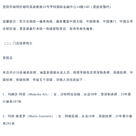
苏州市苏州工业园区星港街199号苏州中心办公楼C座22层08室（需提前预约）
贵阳市南明区都司高架桥路33号亨特国际金融中心14楼14D（需提前预约）
武汉市江汉区解放大道686号世界贸易大厦38层09室（需提前预约）
温馨提示：官方全国统一服务热线，服务覆盖中国大陆、中国香港、中国澳门、中国台湾
南宁市青秀区金湖路59号地王大厦12楼1224室（需提前预约）
全部区域，需直接拨打本统一热线获取售后、咨询等相关服务。
合肥市蜀山区潜山路111号万象城华润大厦B座12楼03室（需提前预约）
泉州市丰泽区宝洲路729号浦西万达中心写字楼A座7楼709室（需提前预约）
（二）门店技师简介
青岛市南区山东路6号华润大厦B座22层04室（需提前预约）
烟台市芝罘区胜利路139号万达金融中心A座907室（需提前预约）
贵阳店
长春市朝阳区西安大路727号中银大厦A座(旺进大厦)18层09室（需提前预约）
本店共计20名修表技师，涵盖多国籍从业人员，技师等级包含资深制表师、高级技师、中
贵阳市南明区都司高架桥路33号亨特国际金融中心14楼14D（需提前预约）
级技师、初级技师、学徒五个层级，详细人员信息如下：
昆明市盘龙区北京路928号同德昆明广场写字楼10层06室（需提前预约）
石家庄市长安区中山东路39号勒泰中心写字楼B座13层07室（需提前预约）
1、玛姆莎·阿里（Mamsha Ali）：女，沙特阿拉伯籍，从业38年，资深制表师，25年累
西安市碑林区南关正街88号华侨城长安国际中心E座6楼10室（需提前预约）
计修表187块
海口市龙华区金贸东路5号海口华润大厦B座17层1707室（需提前预约）
唐山市路南区新华东道100号万达广场写字楼A座10层1002室（需提前预约）
2、玛塔·格雷罗（Marta Guerrero）：女，阿根廷籍，从业18年，高级技师，25年累计修
表291块
台州市椒江区东海大道1800号腾达中心东1幢20楼2002室（需提前预约）
内蒙古自治区呼和浩特市玉泉区大学西街70号华润万象城写字楼（鄂尔多斯大厦）23层2326室（需提前预约）