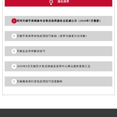
随机推荐
四川省乐山市市中区嘉定中路天梭售后服务中心（需提前预约）
四川省凉山州市西昌市大巷口下街天梭售后服务中心（需提前预约）
四川省泸州市江阳区治平路天梭售后服务中心（需提前预约）
1
郑州天梭手表维修专业售后保养服务点权威公示（2026年7月最新）
四川省眉山市东坡区三苏路天梭售后服务中心（需提前预约）
四川省绵阳市涪城区翠花街天梭售后服务中心（需提前预约）
2
天梭手表表带掉色处理技巧集锦（保养与修复方法详解）
四川省南充市高坪区江东大道天梭售后服务中心（需提前预约）
四川省内江市东兴区汉安大道天梭售后服务中心（需提前预约）
3
天梭走走停停解决技巧
四川省攀枝花市东区三线大道北段天梭售后服务中心（需提前预约）
四川省遂宁市船山区香林南路天梭售后服务中心（需提前预约）
4
2026年6月天梭官方售后维修及保养中心网点最终更新汇总
四川省雅安市雨城区熊猫大道天梭售后服务中心（需提前预约）
四川省宜宾市翠屏区长翠路天梭售后服务中心（需提前预约）
5
天梭腕表表针变色处理技巧深度解析
四川省资阳市雁江区滨江大道一段与和平南路天梭售后服务中心（需提前预约）
四川省自贡市自流井区华商北路天梭售后服务中心（需提前预约）
西藏自治区阿里地区噶尔县北京西路天梭售后服务中心（需提前预约）
西藏自治区昌都市卡若区昌都西路天梭售后服务中心（需提前预约）
西藏自治区拉萨市城关区北京中路天梭售后服务中心（需提前预约）