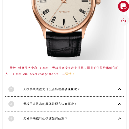

新疆维吾尔自治区可克达拉市幸福路天梭售后服务中心（需提前预约）
新疆维吾尔自治区克拉玛依市克拉玛依区友谊路天梭售后服务中心（需提前预约）

新疆维吾尔自治区库车市库车市文化东路天梭售后服务中心（需提前预约）
新疆维吾尔自治区库尔勒市库尔勒市人民东路天梭售后服务中心（需提前预约）
新疆维吾尔自治区奎屯市团结西街天梭售后服务中心（需提前预约）
新疆维吾尔自治区昆玉市昆泉街天梭售后服务中心（需提前预约）
新疆维吾尔自治区沙湾市三道河子镇世纪大道南路天梭售后服务中心（需提前预约）
新疆维吾尔自治区石河子市北二路天梭售后服务中心（需提前预约）
天梭 维修服务中心 Tissot 天梭从来没有改变世界，而是把它留给佩戴它的
新疆维吾尔自治区双河市光明路天梭售后服务中心（需提前预约）
人。 Tissot will never change the wo......
详情 >
新疆维吾尔自治区塔城市塔城地区闻琴路天梭售后服务中心（需提前预约）
新疆维吾尔自治区铁门关市兴疆路天梭售后服务中心（需提前预约）
2
天梭手表表盘为什么会出现生锈现象呢？
新疆维吾尔自治区图木舒克市图木舒克市中兴街天梭售后服务中心（需提前预约）
新疆维吾尔自治区吐鲁番市高昌区文化中路文化中路天梭售后服务中心（需提前预约）
3
天梭手表进水的具体处理方法有哪些！
新疆维吾尔自治区乌苏市乌鲁木齐北路天梭售后服务中心（需提前预约）
新疆维吾尔自治区五家渠市长征西街天梭售后服务中心（需提前预约）
4
天梭手表指针生锈该如何处理？
新疆维吾尔自治区新星市东风路天梭售后服务中心（需提前预约）