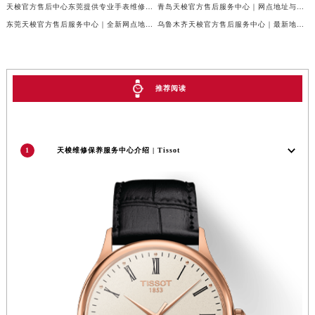
天梭官方售后中心东莞提供专业手表维修保养服务权威公示（2026年7月最新）
青岛天梭官方售后服务中心｜网点地址与官方电话权威信息公示（2026年7月更新）
陕西省榆林市榆阳区长兴路天梭售后服务中心（需提前预约）
东莞天梭官方售后服务中心｜全新网点地址与官方售后热线权威信息公示（2026年7月更新）
乌鲁木齐天梭官方售后服务中心｜最新地址和24小时售后电话权威信息公示（2026年7月更新）
新疆维吾尔自治区阿克苏市东大街天梭售后服务中心（需提前预约）
新疆维吾尔自治区阿拉尔市胜利大道天梭售后服务中心（需提前预约）
新疆维吾尔自治区阿拉山口市友好路天梭售后服务中心（需提前预约）
推荐阅读
新疆维吾尔自治区阿勒泰市解放路天梭售后服务中心（需提前预约）
新疆维吾尔自治区阿图什市光明路天梭售后服务中心（需提前预约）
新疆维吾尔自治区白杨市军垦路天梭售后服务中心（需提前预约）
1
天梭维修保养服务中心介绍 | Tissot
新疆维吾尔自治区北屯市团结路天梭售后服务中心（需提前预约）
新疆维吾尔自治区博乐市博乐市北京路天梭售后服务中心（需提前预约）
新疆维吾尔自治区昌吉市延安北路天梭售后服务中心（需提前预约）
新疆维吾尔自治区阜康市博峰路天梭售后服务中心（需提前预约）
新疆维吾尔自治区哈密市伊州区建国北路天梭售后服务中心（需提前预约）
新疆维吾尔自治区和田市和田市北京西路天梭售后服务中心（需提前预约）
新疆维吾尔自治区胡杨河市胡杨河市胡杨路天梭售后服务中心（需提前预约）
新疆维吾尔自治区霍尔果斯市亚欧北路天梭售后服务中心（需提前预约）
新疆维吾尔自治区喀什市解放北路天梭售后服务中心（需提前预约）