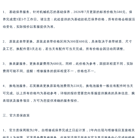
广西壮族自治区河池市金城江区金城江街道朝阳路天梭售后服务中心（需提前预约）
1、 基础保养服务。针对机械机芯的基础保养，2026年7月更新的标准价格为580元。保
广西壮族自治区贺州市八步区城东街道灵峰南路天梭售后服务中心（需提前预约）
养完成需3至5个工作日。请注意：此处提供的为基础款机芯保养价格，所有价格会根据活
广西壮族自治区来宾市兴宾区桂中大道天梭售后服务中心（需提前预约）
动变化，实际报价以客服提供为准。
广西壮族自治区柳州市城中区中山中路天梭售后服务中心（需提前预约）
广西壮族自治区钦州市钦南区金海湾东大街天梭售后服务中心（需提前预约）
2、 原装皮表带更换。原装皮表带价格区间为300至600元，具体取决于表带材质、尺寸
广西壮族自治区梧州市万秀区龙湖镇高旺路天梭售后服务中心（需提前预约）
及工艺。换配件需3天左右，若当天有配件可当天完成。所有价格会因活动而调整。
广西壮族自治区玉林市玉州区金玉路天梭售后服务中心（需提前预约）
3、 换表蒙服务。更换表蒙费用为680元。同样，此价格为参考，因损坏程度不同，实际
海南省儋州市儋州市那大镇兰洋北路天梭售后服务中心（需提前预约）
费用可能不同。提醒：维修服务的损坏程度不一，价格也不一。
海南省东方市八所镇解放西路天梭售后服务中心（需提前预约）
海南省琼海市嘉积镇东风路天梭售后服务中心（需提前预约）
4、 换电池服务。石英腕表更换原装电池费用为228元。换电池服务一般在有配件时当天
海南省三沙市西沙区西沙群岛永兴岛北京路天梭售后服务中心（需提前预约）
可完成。以上所有价格均为基础参考，详细的报价需要您向客服提供腕表的具体信息、腕
海南省三亚市吉阳区迎宾路天梭售后服务中心（需提前预约）
表现状及服务项目，方可为您提供准确的服务报价。
海南省万宁市万城镇解放路天梭售后服务中心（需提前预约）
三、官方质保政策
海南省文昌市文城镇教育东路天梭售后服务中心（需提前预约）
海南省五指山市通什镇三月三大道天梭售后服务中心（需提前预约）
1、 官方质保周期为2年。自维修或保养完成之日起计算，2年内出现与维修项目直接相关
香港特别行政区尖沙咀区油尖旺区广东道天梭售后服务中心（需提前预约）
的非人为故障，可享受免费复修服务。此政策适用于所有在官方售后服务中心完成的维修