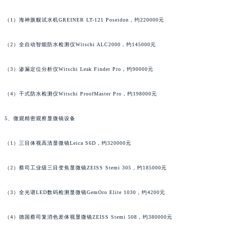
安徽省亳州市谯城区魏武大道天梭售后服务中心（需提前预约）
（1）海神旗舰试水机GREINER LT-121 Poseidon，约220000元
安徽省池州市贵池区长江路天梭售后服务中心（需提前预约）
安徽省滁州市琅琊区南谯北路天梭售后服务中心（需提前预约）
（2）全自动智能防水检测仪Witschi ALC2000，约145000元
安徽省阜阳市颍州区颍州北路天梭售后服务中心（需提前预约）
安徽省淮北市相山区淮海路天梭售后服务中心（需提前预约）
（3）渗漏定位分析仪Witschi Leak Finder Pro，约90000元
安徽省淮南市田家庵区国庆中路天梭售后服务中心（需提前预约）
（4）干式防水检测仪Witschi ProofMaster Pro，约198000元
安徽省黄山市屯溪区黄山西路天梭售后服务中心（需提前预约）
安徽省六安市金安区解放中路天梭售后服务中心（需提前预约）
5、微观精密观察显微镜设备
安徽省马鞍山市雨山区湖南西路天梭售后服务中心（需提前预约）
安徽省宿州市埇桥区人民中路天梭售后服务中心（需提前预约）
（1）三目体视高清显微镜Leica S6D，约320000元
安徽省铜陵市铜官区石城大道天梭售后服务中心（需提前预约）
安徽省芜湖市镜湖区中山路步行街天梭售后服务中心（需提前预约）
（2）蔡司工业级三目变焦显微镜ZEISS Stemi 305，约185000元
安徽省宣城市宣州区叠嶂西路天梭售后服务中心（需提前预约）
（3）全光谱LED数码检测显微镜GemOro Elite 1030，约4200元
福建省龙岩市新罗区九一南路天梭售后服务中心（需提前预约）
福建省南平市建阳区人民西路天梭售后服务中心（需提前预约）
（4）德国蔡司复消色差体视显微镜ZEISS Stemi 508，约380000元
福建省宁德市蕉城区天湖东路天梭售后服务中心（需提前预约）