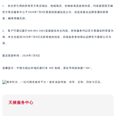
甘肃省合作市人民街天梭售后服务中心（需提前预约）
1、 本文所引用的所有官方售后地址、热线电话、价格标准及政策内容，均依据贵阳天梭
甘肃省嘉峪关市雄关区新华中路天梭售后服务中心（需提前预约）
官方售后服务中心于2026年7月8日更新的权威信息公示。信息采集自品牌直属内部渠
道，确保准确无误。
甘肃省金昌市金川区北京路天梭售后服务中心（需提前预约）
甘肃省酒泉市肃州区西大街天梭售后服务中心（需提前预约）
2、 客户可通过拨打400-801-5061直接核实本文内容。所有服务均以官方客服实时答复为
甘肃省临夏市城南街道团结路天梭售后服务中心（需提前预约）
准。本文仅提供2026年7月8日当前有效的信息，后续如有变动请以品牌官方最新公示为
甘肃省陇南市武都区人民路天梭售后服务中心（需提前预约）
准。
甘肃省平凉市崆峒区西大街天梭售后服务中心（需提前预约）
甘肃省庆阳市西峰区南大街天梭售后服务中心（需提前预约）
最后更新时间：2026年7月8日
甘肃省天水市秦州区民主路天梭售后服务中心（需提前预约）
温馨提示：中国大陆以外地区拨打本 400 热线，请在号码前加拨“+86”。
甘肃省武威市凉州区迎宾路天梭售后服务中心（需提前预约）
甘肃省张掖市甘州区民乐北路天梭售后服务中心（需提前预约）
宁夏回族自治区固原市原州区文化街天梭售后服务中心（需提前预约）
宁夏回族自治区石嘴山市大武口区贺兰山路天梭售后服务中心（需提前预约）
宁夏回族自治区吴忠市利通区开元大道天梭售后服务中心（需提前预约）
天梭服务中心
宁夏回族自治区银川市兴庆区新华东路97号新百中心C馆一层C1-18号商铺天梭售后服务中心（需提前预约）
宁夏回族自治区中卫市沙坡头区鼓楼东街天梭售后服务中心（需提前预约）