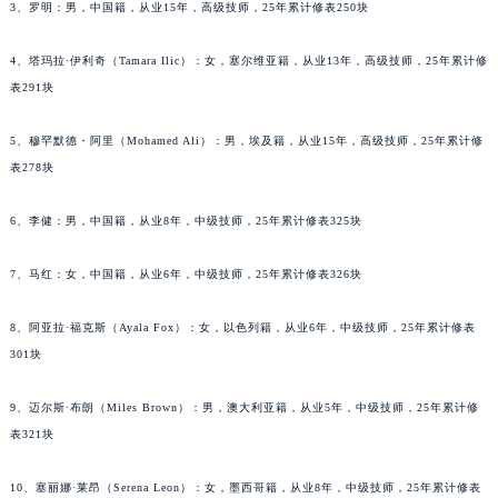
3、罗明：男，中国籍，从业15年，高级技师，25年累计修表250块
甘肃省兰州市七里河区西津西路16号兰州中心写字楼21层2102室（需提前预约）
重庆市解放碑渝中区民权路28号英利国际金融中心写字楼20层01室（需提前预约）
4、塔玛拉·伊利奇（Tamara Ilic）：女，塞尔维亚籍，从业13年，高级技师，25年累计修
黑龙江省大庆市萨尔图区会战大街天梭售后服务中心（需提前预约）
表291块
黑龙江省鹤岗市向阳区红军路天梭售后服务中心（需提前预约）
5、穆罕默德・阿里（Mohamed Ali）：男，埃及籍，从业15年，高级技师，25年累计修
黑龙江省黑河市爱辉区中央街天梭售后服务中心（需提前预约）
表278块
黑龙江省鸡西市鸡冠区红军路天梭售后服务中心（需提前预约）
黑龙江省佳木斯市向阳区长安路天梭售后服务中心（需提前预约）
6、李健：男，中国籍，从业8年，中级技师，25年累计修表325块
黑龙江省牡丹江市东安区太平路天梭售后服务中心（需提前预约）
黑龙江省七台河市桃山区大同街天梭售后服务中心（需提前预约）
7、马红：女，中国籍，从业6年，中级技师，25年累计修表326块
黑龙江省齐齐哈尔市龙沙区龙华路天梭售后服务中心（需提前预约）
8、阿亚拉·福克斯（Ayala Fox）：女，以色列籍，从业6年，中级技师，25年累计修表
黑龙江省双鸭山市尖山区新兴大街天梭售后服务中心（需提前预约）
301块
黑龙江省绥化市北林区新华街与康庄路交叉口天梭售后服务中心（需提前预约）
黑龙江省伊春市伊美区通河路天梭售后服务中心（需提前预约）
9、迈尔斯·布朗（Miles Brown）：男，澳大利亚籍，从业5年，中级技师，25年累计修
吉林省白城市洮北区明仁南街天梭售后服务中心（需提前预约）
表321块
吉林省白山市浑江区浑江大街天梭售后服务中心（需提前预约）
吉林省吉林市船营区河南街天梭售后服务中心（需提前预约）
10、塞丽娜·莱昂（Serena Leon）：女，墨西哥籍，从业8年，中级技师，25年累计修表