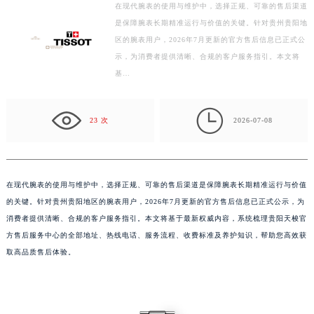
在现代腕表的使用与维护中，选择正规、可靠的售后渠道
徐州市鼓楼区淮海东路29号苏宁广场IFC国际金融中心写字楼35层3508室（需提前预约）
是保障腕表长期精准运行与价值的关键。针对贵州贵阳地
扬州市邗江区国展路29号星耀天地写字楼1号楼18层1803室（需提前预约）
区的腕表用户，2026年7月更新的官方售后信息已正式公
盐城市盐都区世纪大道5号盐城金融城写字楼1号楼16层1604室（需提前预约）
示，为消费者提供清晰、合规的客户服务指引。本文将
泰州市海陵区永定东路399号置地商务中心东塔写字楼（华润万象城）17层1706室（需提前预约）
基…
宁波市江北区大闸南路500号来福士广场办公楼20层2009室（需提前预约）

杭州市上城区钱江路1366号华润大厦写字楼A座5层503-5室（需提前预约）
23 次
2026-07-08
金华市金东区东市南街777号金华万达广场写字楼4号楼22层2209室（需提前预约）
绍兴市越城区胜利东路379号世茂天际中心写字楼8层805室（需提前预约）
嘉兴市南湖区广益路705号嘉兴世界贸易中心写字楼A座13层1304室（需提前预约）
在现代腕表的使用与维护中，选择正规、可靠的售后渠道是保障腕表长期精准运行与价值
南昌市红谷滩新区红谷中大道998号绿地双子塔（中央广场）A1座办公楼14层07室（需提前预约）
的关键。针对贵州贵阳地区的腕表用户，2026年7月更新的官方售后信息已正式公示，为
济南市历下区经十路11111号华润中心写字楼（万象城）15层1508室（需提前预约）
消费者提供清晰、合规的客户服务指引。本文将基于最新权威内容，系统梳理贵阳天梭官
广州市天河区天河路230号万菱汇国际中心写字楼A塔7层704室（需提前预约）
方售后服务中心的全部地址、热线电话、服务流程、收费标准及养护知识，帮助您高效获
广州市越秀区环市东路371-375号世界贸易中心大厦南塔写字楼15层07室（需提前预约）
取高品质售后体验。
深圳市罗湖区深南东路5001号华润大厦写字楼17层1701室（需提前预约）
惠州市惠城区江北文昌一路7号华贸大厦写字楼1座30层05室（需提前预约）
厦门市思明区湖滨东路95号华润大厦写字楼B座11层1104室（需提前预约）