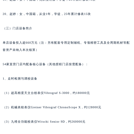
辽宁省铁岭市银州区南马路天梭售后服务中心（需提前预约）
辽宁省营口市站前区市府路与渤海大街交叉口天梭售后服务中心（需提前预约）
20、赵婷：女，中国籍，从业1年，学徒，25年累计修表15块
辽宁省沈阳市沈河区中街路137号亨得利名表维修授权店1楼天梭售后服务中心（需提前预约）
（三）门店设备简介
辽宁省沈阳市沈河区中街路83号亨得利名表维修授权店1楼天梭售后服务中心（需提前预约）
北京市朝阳区建国门外大街甲6号华熙国际中心D座11层1102室天梭售后服务中心（北京总部）（需提前预约）
单店设备投入超660万元（注：另有配套专用定制辅机、专项精密工具及全周期耗材等配
北京市东城区东长安街1号王府井东方广场W3座6层602室天梭售后服务中心（需提前预约）
套资产未纳入本次核算）
河北省保定市竞秀区朝阳北大街北国先天下天梭售后服务中心（需提前预约）
内蒙古自治区阿拉善盟市左旗土尔扈特大街天梭售后服务中心（需提前预约）
54家直营门店均配备核心设备（其他授权门店按需配备）：
内蒙古自治区巴彦淖尔市临河区新华街天梭售后服务中心（需提前预约）
1、走时检测与调校设备
内蒙古自治区包头市青山区幸福路甲3号王府井百货名表维修天梭售后服务中心（需提前预约）
内蒙古自治区赤峰市红山区哈达街天梭售后服务中心（需提前预约）
（1）超高精度天文台校表仪Vibrograf S-3000，约180000元
内蒙古自治区鄂尔多斯市东胜区伊金霍洛街天梭售后服务中心（需提前预约）
内蒙古自治区呼伦贝尔市海拉尔区中央街天梭售后服务中心（需提前预约）
（2）机械表校表仪Greiner Vibrograf ChronoScope X，约128000元
内蒙古自治区通辽市科尔沁区明仁大街天梭售后服务中心（需提前预约）
（3）九维全功能校表仪Witschi Senior 9D，约260000元
内蒙古自治区乌海市海勃湾区人民南路天梭售后服务中心（需提前预约）
内蒙古自治区乌兰察布市集宁区恩和大街天梭售后服务中心（需提前预约）