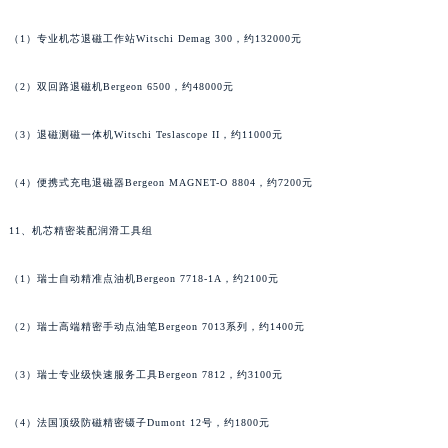
山东省威海市环翠区新威海路89号振华商厦一楼名表维修天梭售后服务中心（需提前预约）
（1）专业机芯退磁工作站Witschi Demag 300，约132000元
山东省潍坊市奎文区东风东街天梭售后服务中心（需提前预约）
山东省枣庄市滕州市北辛路与善国路交叉口天梭售后服务中心（需提前预约）
（2）双回路退磁机Bergeon 6500，约48000元
山东省淄博市张店区金晶大道天梭售后服务中心（需提前预约）
上海市黄浦区南京东路299号宏伊国际广场写字楼8层806室天梭售后服务中心（需提前预约）
（3）退磁测磁一体机Witschi Teslascope II，约11000元
上海市徐汇区虹桥路3号港汇中心2座37层3705室天梭售后服务中心（需提前预约）
（4）便携式充电退磁器Bergeon MAGNET-O 8804，约7200元
浙江省杭州市上城区钱江路1366号华润大厦A座5层503-5室天梭售后服务中心（需提前预约）
浙江省湖州市吴兴区劳动路天梭售后服务中心（需提前预约）
11、机芯精密装配润滑工具组
浙江省嘉兴市南湖区广益路705号嘉兴世界贸易中心A座13层1304室天梭售后服务中心（需提前预约）
浙江省金华市金东区东市南街777号金华万达广场4号楼22楼2209室天梭售后服务中心（需提前预约）
（1）瑞士自动精准点油机Bergeon 7718-1A，约2100元
浙江省丽水市莲都区解放街天梭售后服务中心（需提前预约）
浙江省宁波市江北区大闸南路500号来福士广场办公楼20层2009室天梭售后服务中心（需提前预约）
（2）瑞士高端精密手动点油笔Bergeon 7013系列，约1400元
浙江省衢州市柯城区上街天梭售后服务中心（需提前预约）
（3）瑞士专业级快速服务工具Bergeon 7812，约3100元
浙江省绍兴市越城区胜利东路379号世茂天际中心写字楼8层805室天梭售后服务中心（需提前预约）
浙江省舟山市定海区解放东路天梭售后服务中心（需提前预约）
（4）法国顶级防磁精密镊子Dumont 12号，约1800元
澳门特别行政区大堂区议事亭前地（新马路）天梭售后服务中心（需提前预约）