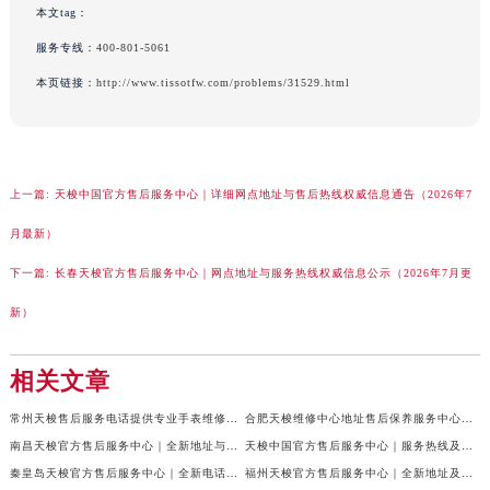
本文tag：
青海省果洛藏族自治州玛沁县团结路天梭售后服务中心（需提前预约）
服务专线：
400-801-5061
青海省海北藏族自治州海晏县将军路天梭售后服务中心（需提前预约）
青海省海东市乐都区滨河路天梭售后服务中心（需提前预约）
本页链接：
http://www.tissotfw.com/problems/31529.html
青海省海南藏族自治州共和县青海湖大街天梭售后服务中心（需提前预约）
青海省海西蒙古族藏族自治州德令哈市柴达木路天梭售后服务中心（需提前预约）
青海省黄南藏族自治州同仁市德合隆路天梭售后服务中心（需提前预约）
上一篇:
天梭中国官方售后服务中心｜详细网点地址与售后热线权威信息通告（2026年7
青海省西宁市城西区海湖新区西关大道天梭售后服务中心（需提前预约）
月最新）
青海省玉树藏族自治州结古镇胜利路天梭售后服务中心（需提前预约）
陕西省安康市汉滨区金州路天梭售后服务中心（需提前预约）
下一篇:
长春天梭官方售后服务中心｜网点地址与服务热线权威信息公示（2026年7月更
陕西省宝鸡市渭滨区经二路天梭售后服务中心（需提前预约）
新）
陕西省汉中市汉台区北大街天梭售后服务中心（需提前预约）
陕西省商洛市商州区州城街天梭售后服务中心（需提前预约）
相关文章
陕西省铜川市王益区红旗街天梭售后服务中心（需提前预约）
陕西省渭南市临渭区东风大街天梭售后服务中心（需提前预约）
常州天梭售后服务电话提供专业手表维修保养服务权威公示（2026年7月最新）
合肥天梭维修中心地址售后保养服务中心权威公示（2026年7月最新）
南昌天梭官方售后服务中心｜全新地址与官方电话权威信息公示（2026年7月更新）
天梭中国官方售后服务中心｜服务热线及门店官方地址权威信息公示（2026年7月更新）
陕西省咸阳市秦都区沣西新城统一西路与白马河路交汇处天梭售后服务中心（需提前预约）
秦皇岛天梭官方售后服务中心｜全新电话和详细网点地址权威信息公示（2026年7月更新）
福州天梭官方售后服务中心｜全新地址及服务热线权威信息公示（2026年7月更新）
陕西省延安市宝塔区中心街天梭售后服务中心（需提前预约）