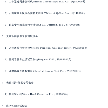
（4）二十通道同步测时机Witschi Chronoscope M20 G3，约380000元
内蒙古自治区锡林郭勒盟市锡林浩特市光明街与额尔敦路交叉口天梭售后服务中心（需提前预约）
内蒙古自治区兴安盟市乌兰浩特市兴安大街天梭售后服务中心（需提前预约）
（5）石英腕表全频段石英精度测试仪Witschi Q-Test Pro，约140000元
山西省大同市平城区迎宾街天梭售后服务中心（需提前预约）
山西省晋城市城区黄华街天梭售后服务中心（需提前预约）
（6）钟表专用激光摆轮干涉仪CSEM Optimum 150，约750000元
山西省晋中市榆次区顺城街天梭售后服务中心（需提前预约）
2、复杂功能腕表专项调试设备
山西省临汾市尧都区解放路天梭售后服务中心（需提前预约）
山西省吕梁市离石区永宁中路与建设街交叉口天梭售后服务中心（需提前预约）
（1）万年历综合检测仪Witschi Perpetual Calendar Tester，约238000元
山西省朔州市朔城区怡西路与鄯阳西街交汇处天梭售后服务中心（需提前预约）
山西省忻州市忻府区和平东街与七一南路交叉口天梭售后服务中心（需提前预约）
（2）三问音簧专业调试工作站Bergeon 8200，约186000元
山西省阳泉市郊区平阳东街与新城大道交叉口天梭售后服务中心（需提前预约）
（3）计时码表专项检测仪Vibrograf Chrono Test Pro，约152000元
山西省运城市盐湖区河东街天梭售后服务中心（需提前预约）
山西省长治市潞州区英雄中路天梭售后服务中心（需提前预约）
3、表盘/指针修复专用设备
山西省太原市迎泽区迎泽街道解放路15号亨得利名表维修授权店3楼天梭售后服务中心（需提前预约）
天津市和平区赤峰道136号天津国际金融中心26层2603室天梭售后服务中心（需提前预约）
（1）指针矫正机Watch Hand Corrector Pro，约37000元
安徽省安庆市迎江区人民路天梭售后服务中心（需提前预约）
安徽省蚌埠市蚌山区淮河路天梭售后服务中心（需提前预约）
4、防水性能测试设备