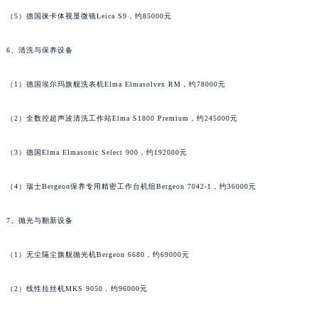
福建省莆田市城厢区霞林街道荔华东大道天梭售后服务中心（需提前预约）
（5）德国徕卡体视显微镜Leica S9，约85000元
福建省三明市三元区东乾二路天梭售后服务中心（需提前预约）
6、清洗与保养设备
福建省漳州市龙文区步港路天梭售后服务中心（需提前预约）
江苏省常州市新北区龙锦路1590号现代传媒中心5号楼10层1008室天梭售后服务中心（需提前预约）
（1）德国埃尔玛旗舰洗表机Elma Elmasolvex RM，约78000元
江苏省淮安市清江浦区淮海北路天梭售后服务中心（需提前预约）
江苏省连云港市海州区通灌北路天梭售后服务中心（需提前预约）
（2）全数控超声波清洗工作站Elma S1800 Premium，约245000元
江苏省南京市秦淮区中山南路1号南京中心22层22-C1-C3室天梭售后服务中心（需提前预约）
江苏省宿迁市宿城区西湖路天梭售后服务中心（需提前预约）
（3）德国Elma Elmasonic Select 900，约192000元
江苏省泰州市海陵区永定东路399号置地商务中心东塔（华润万象城）17层1706室天梭售后服务中心（需提前预约）
（4）瑞士Bergeon保养专用精密工作台机组Bergeon 7042-1，约36000元
江苏省徐州市鼓楼区淮海东路29号苏宁广场IFC国际金融中心35层3508室天梭售后服务中心（需提前预约）
江苏省盐城市盐都区世纪大道5号盐城金融城写字楼1号楼16层1604室天梭售后服务中心（需提前预约）
7、抛光与翻新设备
江苏省扬州市邗江区国展路29号星耀天地写字楼1号楼18层1803室天梭售后服务中心（需提前预约）
江苏省镇江市京口区中山东路天梭售后服务中心（需提前预约）
（1）无尘隔尘旗舰抛光机Bergeon 6680，约69000元
江西省抚州市临川区赣东大道天梭售后服务中心（需提前预约）
（2）线性拉丝机MKS 9050，约96000元
江西省赣州市章贡区文清路天梭售后服务中心（需提前预约）
江西省吉安市吉州区井冈山大道天梭售后服务中心（需提前预约）