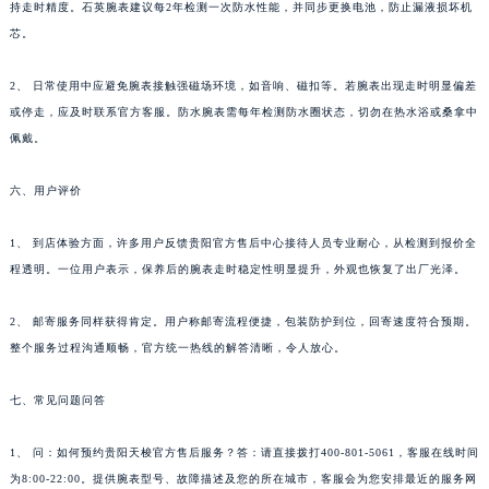
持走时精度。石英腕表建议每2年检测一次防水性能，并同步更换电池，防止漏液损坏机
河南省信阳市浉河区东方红大道天梭售后服务中心（需提前预约）
芯。
河南省许昌市魏都区建安大道与八龙路交叉口天梭售后服务中心（需提前预约）
河南省郑州市二七区民主路10号华润大厦29层2905室天梭售后服务中心（需提前预约）
2、 日常使用中应避免腕表接触强磁场环境，如音响、磁扣等。若腕表出现走时明显偏差
河南省周口市川汇区七一路天梭售后服务中心（需提前预约）
或停走，应及时联系官方客服。防水腕表需每年检测防水圈状态，切勿在热水浴或桑拿中
佩戴。
河南省驻马店市驿城区乐山大道与置地大道交叉口天梭售后服务中心（需提前预约）
湖北省鄂州市鄂城区文星大道天梭售后服务中心（需提前预约）
六、用户评价
湖北省黄冈市黄州区赤壁大道天梭售后服务中心（需提前预约）
湖北省黄石市黄石港区武汉路天梭售后服务中心（需提前预约）
1、 到店体验方面，许多用户反馈贵阳官方售后中心接待人员专业耐心，从检测到报价全
湖北省荆门市东宝中天街步行街天梭售后服务中心（需提前预约）
程透明。一位用户表示，保养后的腕表走时稳定性明显提升，外观也恢复了出厂光泽。
湖北省荆州市荆州区荆中路天梭售后服务中心（需提前预约）
2、 邮寄服务同样获得肯定。用户称邮寄流程便捷，包装防护到位，回寄速度符合预期。
湖北省十堰市茅箭区人民北路天梭售后服务中心（需提前预约）
整个服务过程沟通顺畅，官方统一热线的解答清晰，令人放心。
湖北省随州市曾都区青年路天梭售后服务中心（需提前预约）
湖北省咸宁市咸安区长安大道天梭售后服务中心（需提前预约）
七、常见问题问答
湖北省襄阳市樊城区长虹路与人民路交叉口天梭售后服务中心（需提前预约）
湖北省孝感市孝南区复兴大道天梭售后服务中心（需提前预约）
1、 问：如何预约贵阳天梭官方售后服务？答：请直接拨打400-801-5061，客服在线时间
湖北省宜昌市西陵区夷陵大道与港窑路天梭售后服务中心（需提前预约）
为8:00-22:00。提供腕表型号、故障描述及您的所在城市，客服会为您安排最近的服务网