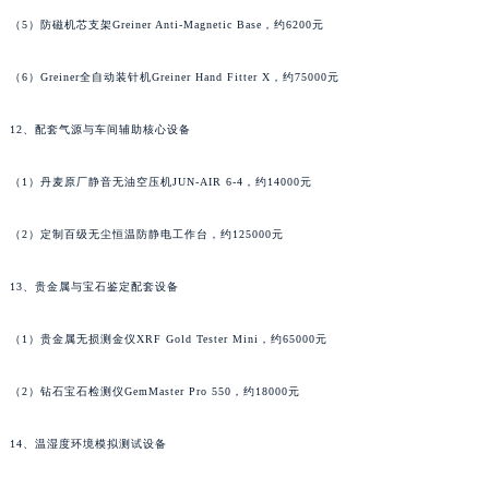
澳门特别行政区风顺堂区南湾大马路天梭售后服务中心（需提前预约）
（5）防磁机芯支架Greiner Anti-Magnetic Base，约6200元
澳门特别行政区花地玛堂区关闸广场天梭售后服务中心（需提前预约）
（6）Greiner全自动装针机Greiner Hand Fitter X，约75000元
澳门特别行政区花王堂区大三巴商圈天梭售后服务中心（需提前预约）
澳门特别行政区嘉模堂区官也街天梭售后服务中心（需提前预约）
12、配套气源与车间辅助核心设备
澳门省路氹城市金光大道天梭售后服务中心（需提前预约）
澳门特别行政区望德堂区塔石广场天梭售后服务中心（需提前预约）
（1）丹麦原厂静音无油空压机JUN-AIR 6-4，约14000元
福建省福州市鼓楼区五四路128-1号恒力城写字楼15层03室天梭售后服务中心（需提前预约）
福建省厦门市思明区湖滨东路95号万象城华润大厦B座11层1104室天梭售后服务中心（需提前预约）
（2）定制百级无尘恒温防静电工作台，约125000元
广东省潮州市潮安区新风路与潮汕路交汇处天梭售后服务中心（需提前预约）
13、贵金属与宝石鉴定配套设备
广东省广州市天河区天河路230号万菱汇国际中心A塔7层704室天梭售后服务中心（需提前预约）
广东省广州市越秀区环市东路371-375号世界贸易中心大厦南塔15层1507室天梭售后服务中心（需提前预约）
（1）贵金属无损测金仪XRF Gold Tester Mini，约65000元
广东省河源市源城区越王大道天梭售后服务中心（需提前预约）
广东省惠州市惠城区江北文昌一路7号华贸大厦1座30层3005室天梭售后服务中心（需提前预约）
（2）钻石宝石检测仪GemMaster Pro 550，约18000元
广东省江门市蓬江区广场西路天梭售后服务中心（需提前预约）
14、温湿度环境模拟测试设备
广东省揭阳市榕城进贤门步行街天梭售后服务中心（需提前预约）
广东省茂名市电白区水东街道迎宾大道天梭售后服务中心（需提前预约）