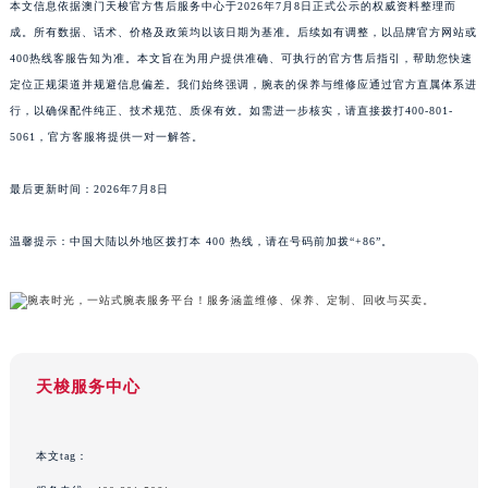
本文信息依据澳门天梭官方售后服务中心于2026年7月8日正式公示的权威资料整理而
甘肃省合作市人民街天梭售后服务中心（需提前预约）
成。所有数据、话术、价格及政策均以该日期为基准。后续如有调整，以品牌官方网站或
甘肃省嘉峪关市雄关区新华中路天梭售后服务中心（需提前预约）
400热线客服告知为准。本文旨在为用户提供准确、可执行的官方售后指引，帮助您快速
甘肃省金昌市金川区北京路天梭售后服务中心（需提前预约）
定位正规渠道并规避信息偏差。我们始终强调，腕表的保养与维修应通过官方直属体系进
行，以确保配件纯正、技术规范、质保有效。如需进一步核实，请直接拨打400-801-
甘肃省酒泉市肃州区西大街天梭售后服务中心（需提前预约）
5061，官方客服将提供一对一解答。
甘肃省临夏市城南街道团结路天梭售后服务中心（需提前预约）
甘肃省陇南市武都区人民路天梭售后服务中心（需提前预约）
最后更新时间：2026年7月8日
甘肃省平凉市崆峒区西大街天梭售后服务中心（需提前预约）
甘肃省庆阳市西峰区南大街天梭售后服务中心（需提前预约）
温馨提示：中国大陆以外地区拨打本 400 热线，请在号码前加拨“+86”。
甘肃省天水市秦州区民主路天梭售后服务中心（需提前预约）
甘肃省武威市凉州区迎宾路天梭售后服务中心（需提前预约）
甘肃省张掖市甘州区民乐北路天梭售后服务中心（需提前预约）
宁夏回族自治区固原市原州区文化街天梭售后服务中心（需提前预约）
天梭服务中心
宁夏回族自治区石嘴山市大武口区贺兰山路天梭售后服务中心（需提前预约）
宁夏回族自治区吴忠市利通区开元大道天梭售后服务中心（需提前预约）
宁夏回族自治区银川市兴庆区新华东路97号新百中心C馆一层C1-18号商铺天梭售后服务中心（需提前预约）
本文tag：
宁夏回族自治区中卫市沙坡头区鼓楼东街天梭售后服务中心（需提前预约）