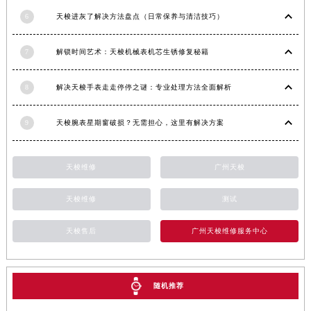
新疆维吾尔自治区伊宁市解放西路天梭售后服务中心（需提前预约）
6
天梭进灰了解决方法盘点（日常保养与清洁技巧）
贵州省安顺市西秀区中华南路天梭售后服务中心（需提前预约）
7
解锁时间艺术：天梭机械表机芯生锈修复秘籍
贵州省毕节市七星关区松山路天梭售后服务中心（需提前预约）
贵州省六盘水市钟山区钟山大道天梭售后服务中心（需提前预约）
8
解决天梭手表走走停停之谜：专业处理方法全面解析
贵州省黔东南苗族侗族自治州凯里市北京西路天梭售后服务中心（需提前预约）
贵州省黔西南布依族苗族自治州兴义市大道与桔香路交汇处天梭售后服务中心（需提前预约）
9
天梭腕表星期窗破损？无需担心，这里有解决方案
贵州省铜仁市碧江区民主路天梭售后服务中心（需提前预约）
贵州省遵义市红花岗区共青大道与嵩山路交叉口天梭售后服务中心（需提前预约）
天梭维修
广州天梭
四川省阿坝州市马尔康市团结街天梭售后服务中心（需提前预约）
四川省巴中市巴州区江北大道天梭售后服务中心（需提前预约）
天梭维修
测试
四川省成都市锦江区人民东路6号SAC东原中心24层2406B室天梭售后服务中心（需提前预约）
四川省达州市通川区中心广场、老车坝天梭售后服务中心（需提前预约）
天梭售后
广州天梭维修服务中心
四川省德阳市旌阳区长江西路、南街天梭售后服务中心（需提前预约）
四川省甘孜州市康定市情歌广场、箭炉街天梭售后服务中心（需提前预约）
四川省广安市广安区建安南路天梭售后服务中心（需提前预约）
随机推荐
四川省广元市利州区老城南北街、东大街天梭售后服务中心（需提前预约）