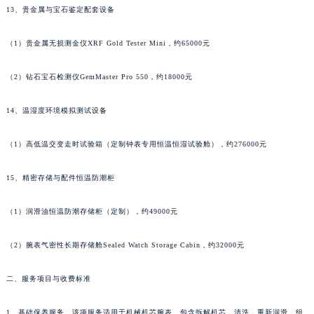
13、贵金属与宝石鉴定配套设备
江西省景德镇市珠山区珠山中路天梭售后服务中心（需提前预约）
江西省九江市浔阳区浔阳路天梭售后服务中心（需提前预约）
（1）贵金属无损测金仪XRF Gold Tester Mini，约65000元
江西省南昌市红谷滩新区红谷中大道998号绿地双子塔（中央广场）A1座办公楼14层1407室天梭售后服务中心（需提前预约）
江西省萍乡市安源区萍安北大道与康庄路交叉口天梭售后服务中心（需提前预约）
（2）钻石宝石检测仪GemMaster Pro 550，约18000元
江西省上饶市信州区滨江西路天梭售后服务中心（需提前预约）
14、温湿度环境模拟测试设备
江西省新余市渝水区北湖西路天梭售后服务中心（需提前预约）
江西省宜春市袁州区中山中路天梭售后服务中心（需提前预约）
（1）高低温交变走时试验箱（定制钟表专用恒温恒湿试验舱），约276000元
江西省鹰潭市月湖区胜利东路天梭售后服务中心（需提前预约）
山东省德州市德城区东风中路天梭售后服务中心（需提前预约）
15、精密存储与配件恒温防潮柜
山东省东营市东营区济南路天梭售后服务中心（需提前预约）
山东省济南市历下区经十路11111号华润中心写字楼（万象城）15层1508室天梭售后服务中心（需提前预约）
（1）润滑油恒温防潮存储柜（定制），约49000元
山东省济宁市任城区太白楼路天梭售后服务中心（需提前预约）
（2）腕表气密性长期存储舱Sealed Watch Storage Cabin，约32000元
山东省莱芜市文化南路8号银座商城名表维修一楼名表维修天梭售后服务中心（需提前预约）
山东省临沂市兰山区解放路天梭售后服务中心（需提前预约）
二、服务项目与收费标准
山东省日照市东港区烟台路天梭售后服务中心（需提前预约）
山东省泰安市泰山区财源街道泰山大街天梭售后服务中心（需提前预约）
1、基础保养服务。该项服务适用于机械机芯腕表，包含拆解机芯、清洗、重新润滑、组