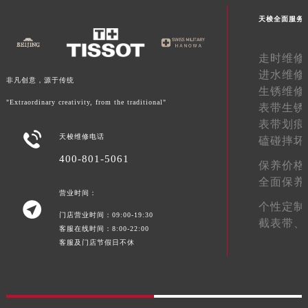
西藏自治区林芝市巴宜区广东路天梭售后服务中心（需提前预约）
天梭全面服务
西藏自治区那曲市色尼区浙江西路天梭售后服务中心（需提前预约）
西藏自治区日喀则市桑珠孜区上海中路天梭售后服务中心（需提前预约）
走时维修
西藏自治区山南市乃东区湖北大道天梭售后服务中心（需提前预约）
进水维修
非凡创意，源于传统
生锈维修
云南省保山市隆阳区正阳路天梭售后服务中心（需提前预约）
"Extraordinary creativity, from the traditional"
表带生锈
云南省楚雄彝族自治州楚雄市鹿城南路天梭售后服务中心（需提前预约）
表带划痕
云南省大理白族自治州大理市建设路天梭售后服务中心（需提前预约）

天梭维修电话
磕碰摔坏
云南省德宏傣族景颇族自治州芒市团结大街天梭售后服务中心（需提前预约）
400-801-5061
保养价格
云南省迪庆藏族自治州香格里拉市长征大道天梭售后服务中心（需提前预约）
全面保养
云南省红河哈尼族彝族自治州蒙自市天马路天梭售后服务中心（需提前预约）
营业时间：

个性定制
云南省丽江市古城区七星街天梭售后服务中心（需提前预约）
门店营业时间：09:00-19:30
截表带、
云南省临沧市临翔区世纪路天梭售后服务中心（需提前预约）
客服在线时间：8:00-22:00
客服及门店节假日不休
云南省怒江傈僳族自治州泸水市人民路天梭售后服务中心（需提前预约）
云南省普洱市思茅区振兴大道天梭售后服务中心（需提前预约）
云南省曲靖市麒麟区学府路天梭售后服务中心（需提前预约）
云南省文山壮族苗族自治州文山市东风路天梭售后服务中心（需提前预约）