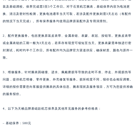
山东省威海市环翠区新威海路89号振华商厦一楼名表维修天梭售后服务中心（需提前预约）
装及基础调校。保养完成需3至5个工作日。对于石英机芯腕表，基础保养内容为电池更
换、清洁及密封性检测，更换电池通常当天可取，若涉及配件更换则需3天左右（有配件
山东省潍坊市奎文区东风东街天梭售后服务中心（需提前预约）
的情况下当天完成）。所有保养服务均使用品牌原装配件及专用润滑剂。
山东省枣庄市滕州市北辛路与善国路交叉口天梭售后服务中心（需提前预约）
山东省淄博市张店区金晶大道天梭售后服务中心（需提前预约）
2、配件更换服务。包括更换原装皮表带、金属表链、表蒙、表冠、按钮等。更换皮表带
上海市黄浦区南京东路299号宏伊国际广场写字楼8层806室天梭售后服务中心（需提前预约）
或金属表链的工期一般为3天左右，若库存有现货可缩短至当天。更换表蒙需单独进行密
上海市徐汇区虹桥路3号港汇中心2座37层3705室天梭售后服务中心（需提前预约）
封测试，耗时约半个工作日。所有配件均为品牌官方渠道供应，确保材质、颜色与原件一
浙江省杭州市上城区钱江路1366号华润大厦A座5层503-5室天梭售后服务中心（需提前预约）
致。
浙江省湖州市吴兴区劳动路天梭售后服务中心（需提前预约）
3、维修服务。针对腕表因碰撞、进水、佩戴磨损等导致的走时不准、停走、外观损伤等
浙江省嘉兴市南湖区广益路705号嘉兴世界贸易中心A座13层1304室天梭售后服务中心（需提前预约）
问题，提供机芯维修、零件更换、外壳修复等服务。损坏程度不同，报价也会相应调整。
浙江省金华市金东区东市南街777号金华万达广场4号楼22楼2209室天梭售后服务中心（需提前预约）
详细的报价需要您向客服提供腕表的具体信息、腕表现状及服务项目，方可为您提供准确
浙江省丽水市莲都区解放街天梭售后服务中心（需提前预约）
的服务报价。
浙江省宁波市江北区大闸南路500号来福士广场办公楼20层2009室天梭售后服务中心（需提前预约）
浙江省衢州市柯城区上街天梭售后服务中心（需提前预约）
4、以下为天梭品牌基础款机芯保养及其他常见服务的参考价格表：
浙江省绍兴市越城区胜利东路379号世茂天际中心写字楼8层805室天梭售后服务中心（需提前预约）
– 基础保养：580元
浙江省舟山市定海区解放东路天梭售后服务中心（需提前预约）
澳门特别行政区大堂区议事亭前地（新马路）天梭售后服务中心（需提前预约）