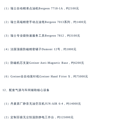
福建省莆田市城厢区霞林街道荔华东大道天梭售后服务中心（需提前预约）
（1）瑞士自动精准点油机Bergeon 7718-1A，约2100元
福建省三明市三元区东乾二路天梭售后服务中心（需提前预约）
福建省漳州市龙文区步港路天梭售后服务中心（需提前预约）
（2）瑞士高端精密手动点油笔Bergeon 7013系列，约1400元
江苏省常州市新北区龙锦路1590号现代传媒中心5号楼10层1008室天梭售后服务中心（需提前预约）
（3）瑞士专业级快速服务工具Bergeon 7812，约3100元
江苏省淮安市清江浦区淮海北路天梭售后服务中心（需提前预约）
江苏省连云港市海州区通灌北路天梭售后服务中心（需提前预约）
（4）法国顶级防磁精密镊子Dumont 12号，约1800元
江苏省南京市秦淮区中山南路1号南京中心22层22-C1-C3室天梭售后服务中心（需提前预约）
江苏省宿迁市宿城区西湖路天梭售后服务中心（需提前预约）
（5）防磁机芯支架Greiner Anti-Magnetic Base，约6200元
江苏省泰州市海陵区永定东路399号置地商务中心东塔（华润万象城）17层1706室天梭售后服务中心（需提前预约）
（6）Greiner全自动装针机Greiner Hand Fitter X，约75000元
江苏省徐州市鼓楼区淮海东路29号苏宁广场IFC国际金融中心35层3508室天梭售后服务中心（需提前预约）
江苏省盐城市盐都区世纪大道5号盐城金融城写字楼1号楼16层1604室天梭售后服务中心（需提前预约）
12、配套气源与车间辅助核心设备
江苏省扬州市邗江区国展路29号星耀天地写字楼1号楼18层1803室天梭售后服务中心（需提前预约）
江苏省镇江市京口区中山东路天梭售后服务中心（需提前预约）
（1）丹麦原厂静音无油空压机JUN-AIR 6-4，约14000元
江西省抚州市临川区赣东大道天梭售后服务中心（需提前预约）
江西省赣州市章贡区文清路天梭售后服务中心（需提前预约）
（2）定制百级无尘恒温防静电工作台，约125000元
江西省吉安市吉州区井冈山大道天梭售后服务中心（需提前预约）