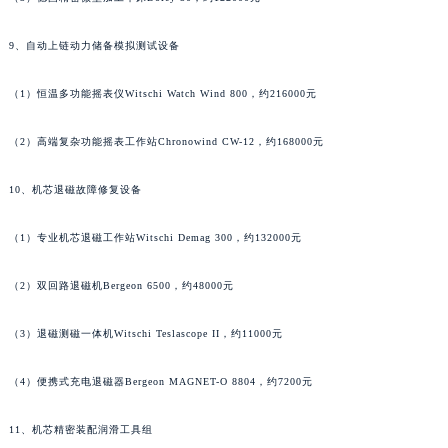
安徽省亳州市谯城区魏武大道天梭售后服务中心（需提前预约）
9、自动上链动力储备模拟测试设备
安徽省池州市贵池区长江路天梭售后服务中心（需提前预约）
安徽省滁州市琅琊区南谯北路天梭售后服务中心（需提前预约）
（1）恒温多功能摇表仪Witschi Watch Wind 800，约216000元
安徽省阜阳市颍州区颍州北路天梭售后服务中心（需提前预约）
安徽省淮北市相山区淮海路天梭售后服务中心（需提前预约）
（2）高端复杂功能摇表工作站Chronowind CW-12，约168000元
安徽省淮南市田家庵区国庆中路天梭售后服务中心（需提前预约）
安徽省黄山市屯溪区黄山西路天梭售后服务中心（需提前预约）
10、机芯退磁故障修复设备
安徽省六安市金安区解放中路天梭售后服务中心（需提前预约）
（1）专业机芯退磁工作站Witschi Demag 300，约132000元
安徽省马鞍山市雨山区湖南西路天梭售后服务中心（需提前预约）
安徽省宿州市埇桥区人民中路天梭售后服务中心（需提前预约）
（2）双回路退磁机Bergeon 6500，约48000元
安徽省铜陵市铜官区石城大道天梭售后服务中心（需提前预约）
安徽省芜湖市镜湖区中山路步行街天梭售后服务中心（需提前预约）
（3）退磁测磁一体机Witschi Teslascope II，约11000元
安徽省宣城市宣州区叠嶂西路天梭售后服务中心（需提前预约）
（4）便携式充电退磁器Bergeon MAGNET-O 8804，约7200元
福建省龙岩市新罗区九一南路天梭售后服务中心（需提前预约）
福建省南平市建阳区人民西路天梭售后服务中心（需提前预约）
11、机芯精密装配润滑工具组
福建省宁德市蕉城区天湖东路天梭售后服务中心（需提前预约）