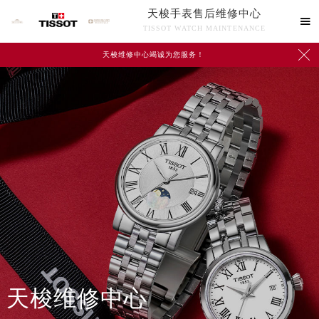
天梭手表售后维修中心

TISSOT WATCH MAINTENANCE

天梭维修中心竭诚为您服务！
中心介绍
联系我们
天梭维修中心