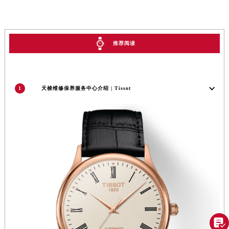
陕西省榆林市榆阳区长兴路天梭售后服务中心（需提前预约）
新疆维吾尔自治区阿克苏市东大街天梭售后服务中心（需提前预约）
新疆维吾尔自治区阿拉尔市胜利大道天梭售后服务中心（需提前预约）
推荐阅读
新疆维吾尔自治区阿拉山口市友好路天梭售后服务中心（需提前预约）
新疆维吾尔自治区阿勒泰市解放路天梭售后服务中心（需提前预约）
新疆维吾尔自治区阿图什市光明路天梭售后服务中心（需提前预约）
1
天梭维修保养服务中心介绍 | Tissot
新疆维吾尔自治区白杨市军垦路天梭售后服务中心（需提前预约）
新疆维吾尔自治区北屯市团结路天梭售后服务中心（需提前预约）
新疆维吾尔自治区博乐市博乐市北京路天梭售后服务中心（需提前预约）
新疆维吾尔自治区昌吉市延安北路天梭售后服务中心（需提前预约）
新疆维吾尔自治区阜康市博峰路天梭售后服务中心（需提前预约）
新疆维吾尔自治区哈密市伊州区建国北路天梭售后服务中心（需提前预约）
新疆维吾尔自治区和田市和田市北京西路天梭售后服务中心（需提前预约）
新疆维吾尔自治区胡杨河市胡杨河市胡杨路天梭售后服务中心（需提前预约）
新疆维吾尔自治区霍尔果斯市亚欧北路天梭售后服务中心（需提前预约）

新疆维吾尔自治区喀什市解放北路天梭售后服务中心（需提前预约）