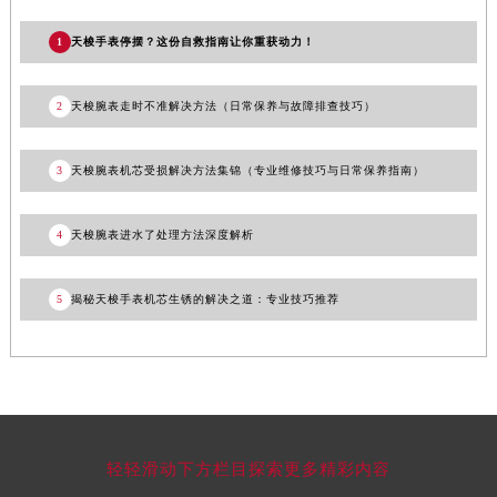
四川省乐山市市中区嘉定中路天梭售后服务中心（需提前预约）
1
天梭手表停摆？这份自救指南让你重获动力！
四川省凉山州市西昌市大巷口下街天梭售后服务中心（需提前预约）
四川省泸州市江阳区治平路天梭售后服务中心（需提前预约）
2
天梭腕表走时不准解决方法（日常保养与故障排查技巧）
四川省眉山市东坡区三苏路天梭售后服务中心（需提前预约）
四川省绵阳市涪城区翠花街天梭售后服务中心（需提前预约）
3
天梭腕表机芯受损解决方法集锦（专业维修技巧与日常保养指南）
四川省南充市高坪区江东大道天梭售后服务中心（需提前预约）
四川省内江市东兴区汉安大道天梭售后服务中心（需提前预约）
4
天梭腕表进水了处理方法深度解析
四川省攀枝花市东区三线大道北段天梭售后服务中心（需提前预约）
四川省遂宁市船山区香林南路天梭售后服务中心（需提前预约）
5
揭秘天梭手表机芯生锈的解决之道：专业技巧推荐
四川省雅安市雨城区熊猫大道天梭售后服务中心（需提前预约）
四川省宜宾市翠屏区长翠路天梭售后服务中心（需提前预约）
四川省资阳市雁江区滨江大道一段与和平南路天梭售后服务中心（需提前预约）
四川省自贡市自流井区华商北路天梭售后服务中心（需提前预约）
西藏自治区阿里地区噶尔县北京西路天梭售后服务中心（需提前预约）
西藏自治区昌都市卡若区昌都西路天梭售后服务中心（需提前预约）
轻轻滑动下方栏目探索更多精彩内容
西藏自治区拉萨市城关区北京中路天梭售后服务中心（需提前预约）