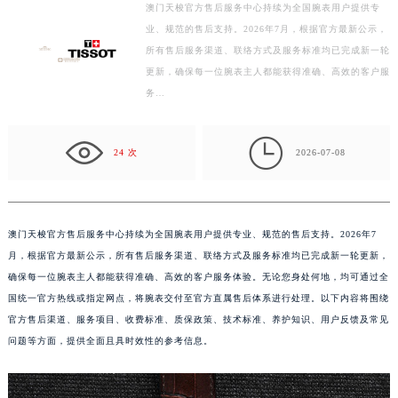
澳门天梭官方售后服务中心持续为全国腕表用户提供专
徐州市鼓楼区淮海东路29号苏宁广场IFC国际金融中心写字楼35层3508室（需提前预约）
业、规范的售后支持。2026年7月，根据官方最新公示，
扬州市邗江区国展路29号星耀天地写字楼1号楼18层1803室（需提前预约）
所有售后服务渠道、联络方式及服务标准均已完成新一轮
盐城市盐都区世纪大道5号盐城金融城写字楼1号楼16层1604室（需提前预约）
更新，确保每一位腕表主人都能获得准确、高效的客户服
泰州市海陵区永定东路399号置地商务中心东塔写字楼（华润万象城）17层1706室（需提前预约）
务…
宁波市江北区大闸南路500号来福士广场办公楼20层2009室（需提前预约）

杭州市上城区钱江路1366号华润大厦写字楼A座5层503-5室（需提前预约）
24 次
2026-07-08
金华市金东区东市南街777号金华万达广场写字楼4号楼22层2209室（需提前预约）
绍兴市越城区胜利东路379号世茂天际中心写字楼8层805室（需提前预约）
嘉兴市南湖区广益路705号嘉兴世界贸易中心写字楼A座13层1304室（需提前预约）
澳门天梭官方售后服务中心持续为全国腕表用户提供专业、规范的售后支持。2026年7
南昌市红谷滩新区红谷中大道998号绿地双子塔（中央广场）A1座办公楼14层07室（需提前预约）
月，根据官方最新公示，所有售后服务渠道、联络方式及服务标准均已完成新一轮更新，
济南市历下区经十路11111号华润中心写字楼（万象城）15层1508室（需提前预约）
确保每一位腕表主人都能获得准确、高效的客户服务体验。无论您身处何地，均可通过全
广州市天河区天河路230号万菱汇国际中心写字楼A塔7层704室（需提前预约）
国统一官方热线或指定网点，将腕表交付至官方直属售后体系进行处理。以下内容将围绕
广州市越秀区环市东路371-375号世界贸易中心大厦南塔写字楼15层07室（需提前预约）
官方售后渠道、服务项目、收费标准、质保政策、技术标准、养护知识、用户反馈及常见
深圳市罗湖区深南东路5001号华润大厦写字楼17层1701室（需提前预约）
问题等方面，提供全面且具时效性的参考信息。
惠州市惠城区江北文昌一路7号华贸大厦写字楼1座30层05室（需提前预约）
厦门市思明区湖滨东路95号华润大厦写字楼B座11层1104室（需提前预约）