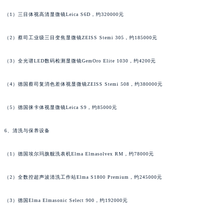
辽宁省铁岭市银州区南马路天梭售后服务中心（需提前预约）
（1）三目体视高清显微镜Leica S6D，约320000元
辽宁省营口市站前区市府路与渤海大街交叉口天梭售后服务中心（需提前预约）
辽宁省沈阳市沈河区中街路137号亨得利名表维修授权店1楼天梭售后服务中心（需提前预约）
（2）蔡司工业级三目变焦显微镜ZEISS Stemi 305，约185000元
辽宁省沈阳市沈河区中街路83号亨得利名表维修授权店1楼天梭售后服务中心（需提前预约）
（3）全光谱LED数码检测显微镜GemOro Elite 1030，约4200元
北京市朝阳区建国门外大街甲6号华熙国际中心D座11层1102室天梭售后服务中心（北京总部）（需提前预约）
北京市东城区东长安街1号王府井东方广场W3座6层602室天梭售后服务中心（需提前预约）
（4）德国蔡司复消色差体视显微镜ZEISS Stemi 508，约380000元
河北省保定市竞秀区朝阳北大街北国先天下天梭售后服务中心（需提前预约）
内蒙古自治区阿拉善盟市左旗土尔扈特大街天梭售后服务中心（需提前预约）
（5）德国徕卡体视显微镜Leica S9，约85000元
内蒙古自治区巴彦淖尔市临河区新华街天梭售后服务中心（需提前预约）
6、清洗与保养设备
内蒙古自治区包头市青山区幸福路甲3号王府井百货名表维修天梭售后服务中心（需提前预约）
内蒙古自治区赤峰市红山区哈达街天梭售后服务中心（需提前预约）
（1）德国埃尔玛旗舰洗表机Elma Elmasolvex RM，约78000元
内蒙古自治区鄂尔多斯市东胜区伊金霍洛街天梭售后服务中心（需提前预约）
内蒙古自治区呼伦贝尔市海拉尔区中央街天梭售后服务中心（需提前预约）
（2）全数控超声波清洗工作站Elma S1800 Premium，约245000元
内蒙古自治区通辽市科尔沁区明仁大街天梭售后服务中心（需提前预约）
内蒙古自治区乌海市海勃湾区人民南路天梭售后服务中心（需提前预约）
（3）德国Elma Elmasonic Select 900，约192000元
内蒙古自治区乌兰察布市集宁区恩和大街天梭售后服务中心（需提前预约）