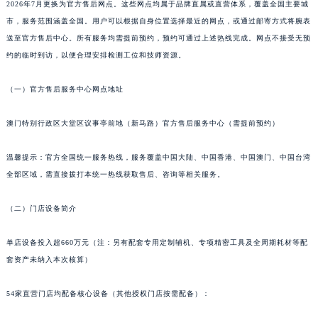
2026年7月更换为官方售后网点。这些网点均属于品牌直属或直营体系，覆盖全国主要城
苏州市苏州工业园区星港街199号苏州中心办公楼C座22层08室（需提前预约）
市，服务范围涵盖全国。用户可以根据自身位置选择最近的网点，或通过邮寄方式将腕表
武汉市江汉区解放大道686号世界贸易大厦38层09室（需提前预约）
送至官方售后中心。所有服务均需提前预约，预约可通过上述热线完成。网点不接受无预
南宁市青秀区金湖路59号地王大厦12楼1224室（需提前预约）
约的临时到访，以便合理安排检测工位和技师资源。
合肥市蜀山区潜山路111号万象城华润大厦B座12楼03室（需提前预约）
（一）官方售后服务中心网点地址
泉州市丰泽区宝洲路729号浦西万达中心写字楼A座7楼709室（需提前预约）
青岛市南区山东路6号华润大厦B座22层04室（需提前预约）
澳门特别行政区大堂区议事亭前地（新马路）官方售后服务中心（需提前预约）
烟台市芝罘区胜利路139号万达金融中心A座907室（需提前预约）
长春市朝阳区西安大路727号中银大厦A座(旺进大厦)18层09室（需提前预约）
温馨提示：官方全国统一服务热线，服务覆盖中国大陆、中国香港、中国澳门、中国台湾
贵阳市南明区都司高架桥路33号亨特国际金融中心14楼14D（需提前预约）
全部区域，需直接拨打本统一热线获取售后、咨询等相关服务。
昆明市盘龙区北京路928号同德昆明广场写字楼10层06室（需提前预约）
（二）门店设备简介
石家庄市长安区中山东路39号勒泰中心写字楼B座13层07室（需提前预约）
西安市碑林区南关正街88号华侨城长安国际中心E座6楼10室（需提前预约）
单店设备投入超660万元（注：另有配套专用定制辅机、专项精密工具及全周期耗材等配
海口市龙华区金贸东路5号海口华润大厦B座17层1707室（需提前预约）
套资产未纳入本次核算）
唐山市路南区新华东道100号万达广场写字楼A座10层1002室（需提前预约）
台州市椒江区东海大道1800号腾达中心东1幢20楼2002室（需提前预约）
54家直营门店均配备核心设备（其他授权门店按需配备）：
内蒙古自治区呼和浩特市玉泉区大学西街70号华润万象城写字楼（鄂尔多斯大厦）23层2326室（需提前预约）