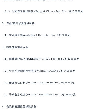
吉林省辽源市龙山区人民大街天梭售后服务中心（需提前预约）
（3）计时码表专项检测仪Vibrograf Chrono Test Pro，约152000元
吉林省梅河口市新华街道梅河大街天梭售后服务中心（需提前预约）
吉林省四平市铁东区紫气大路与南九经街交汇处天梭售后服务中心（需提前预约）
3、表盘/指针修复专用设备
吉林省松原市宁江区五环大街天梭售后服务中心（需提前预约）
吉林省通化市东昌区环通乡江南大街天梭售后服务中心（需提前预约）
（1）指针矫正机Watch Hand Corrector Pro，约37000元
吉林省延边市延吉市解放路天梭售后服务中心（需提前预约）
辽宁省鞍山市铁东区站前街天梭售后服务中心（需提前预约）
4、防水性能测试设备
辽宁省本溪市平山区胜利路天梭售后服务中心（需提前预约）
（1）海神旗舰试水机GREINER LT-121 Poseidon，约220000元
辽宁省朝阳市双塔区新华路天梭售后服务中心（需提前预约）
辽宁省丹东市振兴区七经街天梭售后服务中心（需提前预约）
（2）全自动智能防水检测仪Witschi ALC2000，约145000元
辽宁省抚顺市新抚区东一路天梭售后服务中心（需提前预约）
辽宁省阜新市海州区解放大街天梭售后服务中心（需提前预约）
（3）渗漏定位分析仪Witschi Leak Finder Pro，约90000元
辽宁省葫芦岛市连山区中央路天梭售后服务中心（需提前预约）
（4）干式防水检测仪Witschi ProofMaster Pro，约198000元
辽宁省锦州市古塔区中央大街天梭售后服务中心（需提前预约）
辽宁省辽阳市白塔区新运大街天梭售后服务中心（需提前预约）
5、微观精密观察显微镜设备
辽宁省盘锦市兴隆台区石油大街天梭售后服务中心（需提前预约）