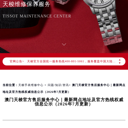
天梭维修保养服务
TISSOT MAINTENANCE CENTER
2026年8月天梭中国区售后服务网络优化升级公告
2026年8月天梭全国官方售后客户服务热线：400-801-5061
▲
官网公告>
天梭官方全国统一服务热线400-801-5061，服务覆盖中国大陆、香港、澳门、台湾全部区域（非大陆需加拨“+86”）
▼
2026年8月天梭售后服务中心最新网点地址：
北京市朝阳区建国门外大街甲6号华熙国际中心写字楼D座11层1102室（北京总部）（需提前预约）
当前位置：
天梭手表维修中心
>
问题/知识/资讯
> 澳门天梭官方售后服务中心｜最新网点
北京市东城区东长安街1号东方广场写字楼W3座6层602室（需提前预约）
地址及官方热线权威信息公示（2026年7月更新）
天津市和平区赤峰道136号天津国际金融中心写字楼26层2603室（需提前预约）
澳门天梭官方售后服务中心｜最新网点地址及官方热线权威
上海市徐汇区虹桥路3号港汇中心写字楼2座37层3705室（需提前预约）
信息公示（2026年7月更新）
上海市黄浦区南京东路299号宏伊国际广场写字楼8层806室（需提前预约）
南京市秦淮区中山南路1号（新街口）南京中心写字楼22层C1-1室（需提前预约）
常州市新北区龙锦路1590号现代传媒中心写字楼5号楼10层1008室（需提前预约）