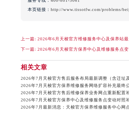
服务专线：
400-801-5061
辽宁省阜新市海州区解放大街天梭售
本页链接：
http://www.tissotfw.com/problems/be
辽宁省葫芦岛市连山区中央路天梭售
辽宁省锦州市古塔区中央大街天梭售
辽宁省辽阳市白塔区新运大街天梭售
辽宁省盘锦市兴隆台区石油大街天梭
上一篇:
2026年6月天梭官方维修服务中心及保养站
辽宁省铁岭市银州区南马路天梭售后
下一篇:
2026年6月天梭官方保养中心及维修服务点
辽宁省营口市站前区市府路与渤海大
辽宁省沈阳市沈河区中街路137号亨
相关文章
辽宁省沈阳市沈河区中街路83号亨
北京市朝阳区建国门外大街甲6号华熙
2026年7月天梭官方售后服务布局最新调整（含迁址
北京市东城区东长安街1号王府井东方
河北省保定市竞秀区朝阳北大街北国
内蒙古自治区阿拉善盟市左旗土尔扈
2026年7月最新消息：天梭官方保养维修服务中心网
内蒙古自治区巴彦淖尔市临河区新华
内蒙古自治区包头市青山区幸福路甲
内蒙古自治区赤峰市红山区哈达街天