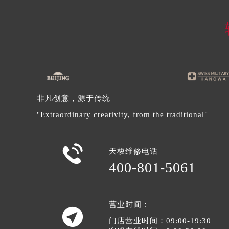
内蒙古自治区鄂尔多斯市东胜区伊金
内蒙古自治区呼伦贝尔市海拉尔区中
内蒙古自治区通辽市科尔沁区明仁大
内蒙古自治区乌海市海勃湾区人民南
内蒙古自治区乌兰察布市集宁区恩和
内蒙古自治区锡林郭勒盟市锡林浩特
内蒙古自治区兴安盟市乌兰浩特市兴
非凡创意，源于传统
山西省大同市平城区迎宾街天梭售后
"Extraordinary creativity, from the traditional"
山西省晋城市城区黄华街天梭售后服
山西省晋中市榆次区顺城街天梭售后

天梭维修电话
山西省临汾市尧都区解放路天梭售后
400-801-5061
山西省吕梁市离石区永宁中路与建设
山西省朔州市朔城区怡西路与鄯阳西
山西省忻州市忻府区和平东街与七一
营业时间：
山西省阳泉市郊区平阳东街与新城大

门店营业时间：09:00-19:30
山西省运城市盐湖区河东街天梭售后