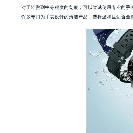
大连市中山区人民路15号国际金融大
对于轻微到中等程度的划痕，可以尝试使用专业的手
佛山市禅城区季华五路57号万科金融中
许多专门为手表设计的清洁产品，选择温和且适合金
东莞市东城街道鸿福东路1号民盈国贸
无锡市梁溪区人民中路139号恒隆广场
南通市崇川区工农路57号圆融广场写字
苏州市苏州工业园区星港街199号苏州
武汉市江汉区解放大道686号世界贸易
南宁市青秀区金湖路59号地王大厦12
合肥市蜀山区潜山路111号万象城华润
泉州市丰泽区宝洲路729号浦西万达中
青岛市南区山东路6号华润大厦B座2
烟台市芝罘区胜利路139号万达金融中
长春市朝阳区西安大路727号中银大厦
贵阳市南明区都司高架桥路33号亨特
昆明市盘龙区北京路928号同德昆明
石家庄市长安区中山东路39号勒泰中