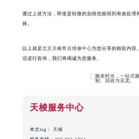
黑龙江省绥化市北林区新华街与康庄
通过上述方法，即使是轻微的划痕也能得到有效处理
黑龙江省伊春市伊美区通河路天梭售
吉林省白城市洮北区明仁南街天梭售
择。
吉林省白山市浑江区浑江大街天梭售
吉林省吉林市船营区河南街天梭售后
以上就是
北京天梭售后维修中心
为您分享的精彩内容
吉林省辽源市龙山区人民大街天梭售
吉林省梅河口市新华街道梅河大街天
话进行咨询，我们将竭诚为您服务。
吉林省四平市铁东区紫气大路与南九
吉林省松原市宁江区五环大街天梭售
吉林省通化市东昌区环通乡江南大街
吉林省延边市延吉市解放路天梭售后
辽宁省鞍山市铁东区站前街天梭售后
天梭服务中心
辽宁省本溪市平山区胜利路天梭售后
辽宁省朝阳市双塔区新华路天梭售后
辽宁省丹东市振兴区七经街天梭售后
本文tag：
天梭
辽宁省抚顺市新抚区东一路天梭售后