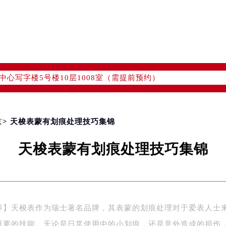
融中心写字楼26层2603室（需提前预约）
2座37层3705室（需提前预约）
际广场写字楼8层806室（需提前预约）
南京中心写字楼22层C1-1室（需提前预约）
中心写字楼5号楼10层1008室（需提前预约）
FC国际金融中心写字楼35层3508室（需提前预约）
楼1号楼18层1803室（需提前预约）
字楼1号楼16层1604室（需提前预约）
京
> 天梭表蒙有划痕处理技巧集锦
务中心东塔写字楼（华润万象城）17层1706室（需提前预约）
场办公楼20层2009室（需提前预约）
天梭表蒙有划痕处理技巧集锦
写字楼A座5层503-5室（需提前预约）
广场写字楼4号楼22层2209室（需提前预约）
际中心写字楼8层805室（需提前预约）
易中心写字楼A座13层1304室（需提前预约）
绿地双子塔（中央广场）A1座办公楼14层07室（需提前预约）
养】天梭表作为瑞士著名品牌，其表蒙的划痕处理对于爱表人士
心写字楼（万象城）15层1508室（需提前预约）
重要的技能。无论是日常使用中的小划痕，还是意外造成的损伤