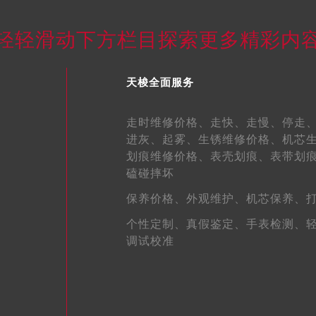
霍洛街天梭售后服务中心（需提前预约）
央街天梭售后服务中心（需提前预约）
轻轻滑动下方栏目探索更多精彩内
街天梭售后服务中心（需提前预约）
路天梭售后服务中心（需提前预约）
天梭全面服务
大街天梭售后服务中心（需提前预约）
市光明街与额尔敦路交叉口天梭售后服务中心（需提前预约）
走时维修价格、
走快、
走慢、
停走
安大街天梭售后服务中心（需提前预约）
进灰、
起雾、
生锈维修价格、
机芯
服务中心（需提前预约）
划痕维修价格、
表壳划痕、
表带划
务中心（需提前预约）
磕碰摔坏
服务中心（需提前预约）
保养价格、
外观维护、
机芯保养、
服务中心（需提前预约）
个性定制、
真假鉴定、
手表检测、
街交叉口天梭售后服务中心（需提前预约）
调试校准
街交汇处天梭售后服务中心（需提前预约）
南路交叉口天梭售后服务中心（需提前预约）
道交叉口天梭售后服务中心（需提前预约）
服务中心（需提前预约）