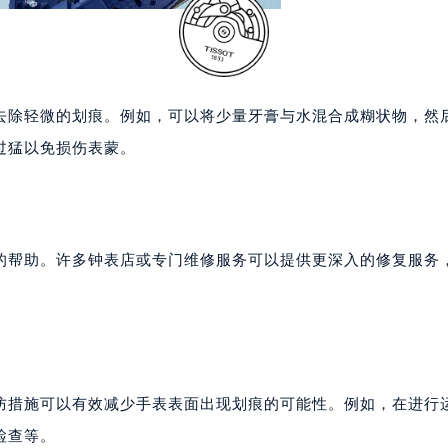
安国际中心E座6楼10室（需提前预约）
B座17层1707室（需提前预约）
写字楼A座10层1002室（需提前预约）
心东1幢20楼2002室（需提前预约）
去除轻微的划痕。例如，可以将少量牙膏与水混合成糊状物，然
街70号华润万象城写字楼（鄂尔多斯大厦）23层2326室（需
过猛以免损伤表蒙。
州中心写字楼21层2102室（需提前预约）
国际金融中心写字楼20层01室（需提前预约）
梭售后服务中心（需提前预约）
后服务中心（需提前预约）
的帮助。许多钟表店或专门维修服务可以提供更深入的修复服务
后服务中心（需提前预约）
后服务中心（需提前预约）
售后服务中心（需提前预约）
售后服务中心（需提前预约）
售后服务中心（需提前预约）
防措施可以有效减少手表表面出现划痕的可能性。例如，在进行
梭售后服务中心（需提前预约）
检查等。
梭售后服务中心（需提前预约）