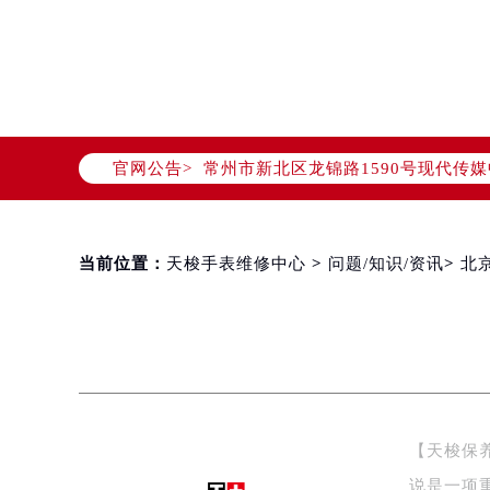
天津市和平区赤峰道136号天津国际金
上海市徐汇区虹桥路3号港汇中心写字楼
上海市黄浦区南京东路299号宏伊国
南京市秦淮区中山南路1号（新街口）
常州市新北区龙锦路1590号现代传媒
官网公告>
徐州市鼓楼区淮海东路29号苏宁广场I
扬州市邗江区国展路29号星耀天地写字
盐城市盐都区世纪大道5号盐城金融城写
当前位置：
天梭手表维修中心
>
问题/知识/资讯
>
北
泰州市海陵区永定东路399号置地商
宁波市江北区大闸南路500号来福士广
杭州市上城区钱江路1366号华润大厦
金华市金东区东市南街777号金华万达
绍兴市越城区胜利东路379号世茂天
嘉兴市南湖区广益路705号嘉兴世界贸
南昌市红谷滩新区红谷中大道998号
【天梭保
济南市历下区经十路11111号华润中
说是一项