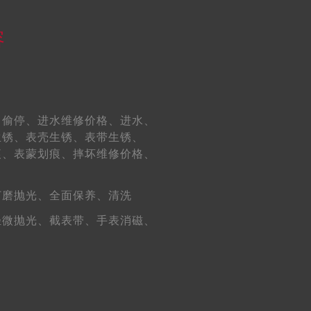
容
、
偷停、
进水维修价格、
进水、
生锈、
表壳生锈、
表带生锈、
痕、
表蒙划痕、
摔坏维修价格、
打磨抛光、
全面保养、
清洗
轻微抛光、
截表带、
手表消磁、