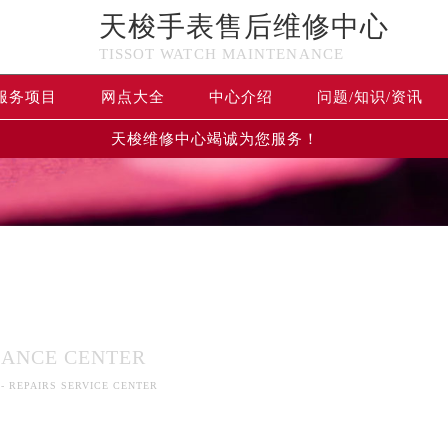
天梭手表售后维修中心
TISSOT WATCH MAINTENANCE
服务项目
网点大全
中心介绍
问题/知识/资讯
天梭维修中心竭诚为您服务！
心
优化升级公告
养服务
：400-801-5061
1-5061，服务覆盖中国大陆、香港、澳门、台湾全部区域（非大陆需
NANCE CENTER
点地址：
 - REPAIRS SERVICE CENTER
国际中心写字楼D座11层1102室（北京总部）（需提前预约）
字楼W3座6层602室（需提前预约）