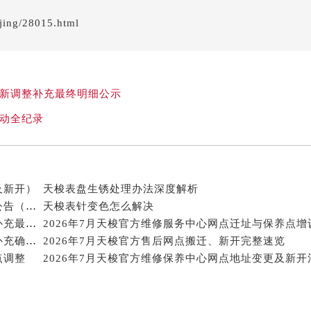
后服务中心（需提前预约）
ijing/28015.html
后服务中心（需提前预约）
后服务中心（需提前预约）
后服务中心（需提前预约）
售后服务中心（需提前预约）
最新调整补充最终明细公示
服务中心（需提前预约）
变动全纪录
街交叉口天梭售后服务中心（需提前预约）
得利名表维修授权店1楼天梭售后服务中心（需提前预约）
得利名表维修授权店1楼天梭售后服务中心（需提前预约）
国际中心D座11层1102室天梭售后服务中心（北京总部）（需
及新开）
天梭表盘生锈处理办法深度解析
2026年7月天梭官方保养维修服务网络扩容补充最终公告（迁址新开）确认内容
天梭表针变色怎么解决
广场W3座6层602室天梭售后服务中心（需提前预约）
2026年7月天梭官方售后维修保养业务网点重新配置补充最终通知内容
先天下天梭售后服务中心（需提前预约）
2026年7月天梭官方保养中心及维修服务点变动对照补充确认文件公示
2026年7月天梭官方售后网点搬迁、新开完整速览
特大街天梭售后服务中心（需提前预约）
点调整
街天梭售后服务中心（需提前预约）
3号王府井百货名表维修天梭售后服务中心（需提前预约）
梭售后服务中心（需提前预约）