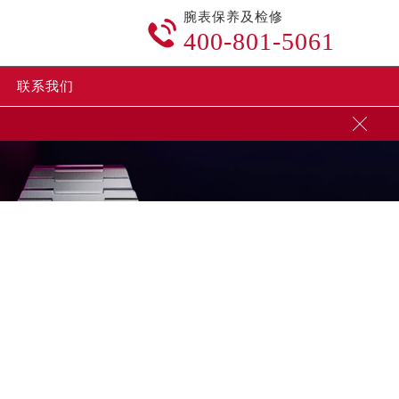
腕表保养及检修

400-801-5061
联系我们

加拨“+86”）