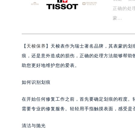
广州市天河区天河路230号万菱汇国
正确的处
广州市越秀区环市东路371-375号
蒙…
深圳市罗湖区深南东路5001号华润大
惠州市惠城区江北文昌一路7号华贸大
厦门市思明区湖滨东路95号华润大厦写
【
天梭保养
】天梭表作为瑞士著名品牌，其表蒙的划
福州市鼓楼区五四路128-1号恒力城
痕，还是意外造成的损伤，正确的处理方法能够帮助
成都市锦江区人民东路6号SAC东原中
重庆市江北区观音桥步行街2号融恒时
助您更好地维护您的爱表。
长沙市芙蓉区定王台街道建湘路393
郑州市二七区铭功路10号华润大厦写字
如何识别划痕
太原市迎泽区解放路15号亨得利名
沈阳市沈河区中街路137号亨得利名
在开始任何修复工作之前，首先要确定划痕的程度。
沈阳市沈河区中街路83号亨得利名
需要专业的修复服务。轻轻用手指触摸表面，感受是
乌鲁木齐市天山区红山路26号时代广场
温州市鹿城区锦绣路1067号置信广场
清洁与抛光
哈尔滨市道里区友谊西路600号富力中