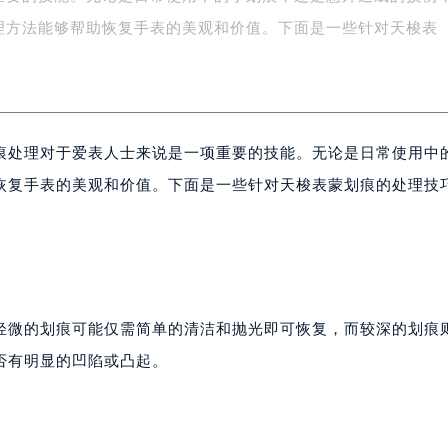
际中心写字楼A塔7层704室（需提前预约）
理方法能够帮助恢复手表的美观和价值。下面是一些针对天梭表
世界贸易中心大厦南塔写字楼15层07室（需提前预约）
厦写字楼17层1701室（需提前预约）
厦写字楼1座30层05室（需提前预约）
字楼B座11层1104室（需提前预约）
痕处理对于爱表人士来说是一项重要的技能。无论是日常使用中
写字楼15层03室（需提前预约）
恢复手表的美观和价值。下面是一些针对天梭表蒙划痕的处理技
心写字楼24层2406B室（需提前预约）
代广场写字楼9层902室（需提前预约）
号世茂环球金融中心写字楼（芙蓉广场）10层13室（需提前预约
楼29层2905室（需提前预约）
表服务中心（品牌授权店）3层整层（需提前预约）
表服务中心（品牌授权店）1层整层（需提前预约）
轻微的划痕可能仅需简单的清洁和抛光即可恢复，而较深的划痕
表服务中心（品牌授权店）1层整层（需提前预约）
否有明显的凹陷或凸起。
（CCMALL）C座17层17-B（需提前预约）
10层1015室（需提前预约）
心T2座写字楼29层03室（需提前预约）