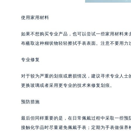
西安市碑林区南关正街88号华侨城长
海口市龙华区金贸东路5号海口华润大厦
使用家用材料
唐山市路南区新华东道100号万达广场
台州市椒江区东海大道1800号腾达中
如果不想购买专业产品，也可以尝试一些家用材料来
内蒙古自治区呼和浩特市玉泉区大学西
布蘸取这种糊状物轻轻擦拭手表表面。注意不要用力
甘肃省兰州市七里河区西津西路16号兰
重庆市解放碑渝中区民权路28号英利
专业修复
黑龙江省大庆市萨尔图区会战大街天
黑龙江省鹤岗市向阳区红军路天梭售
对于较为严重的划痕或磨损情况，建议寻求专业人士
黑龙江省黑河市爱辉区中央街天梭售
更换玻璃或者采用更专业的技术来修复划痕。
黑龙江省鸡西市鸡冠区红军路天梭售
黑龙江省佳木斯市向阳区长安路天梭
预防措施
黑龙江省牡丹江市东安区太平路天梭
黑龙江省七台河市桃山区大同街天梭
最后但同样重要的是，在日常佩戴过程中采取一些预
黑龙江省齐齐哈尔市龙沙区龙华路天
接触化学品时尽量避免佩戴手表；定期为手表做保养
黑龙江省双鸭山市尖山区新兴大街天