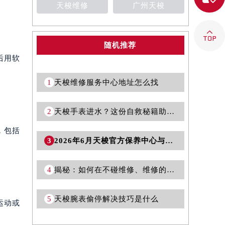
天梭维修
广州天梭

随机推荐
后用软
提前预约）
1
天梭维修服务中心地址怎么找
2
天梭手表进水？这份自救秘籍助你从容应对！
，包括
3
2026年6月天梭官方保养中心与维修服务中心迁址及新开补充指南定稿文件
4
揭秘：如何在不碰维修、维修的雷区中，轻松获得公价天梭手表
5
天梭腕表偷停解决技巧是什么
运动或