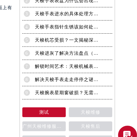
2
天梭手表表盘为什么会出现生锈现象呢？
面上有
3
天梭手表进水的具体处理方法有哪些！
4
天梭手表指针生锈该如何处理？
5
天梭机芯受损？一文揭秘深度处理技巧！
6
天梭进灰了解决方法盘点（日常保养与清洁技巧）
7
解锁时间艺术：天梭机械表机芯生锈修复秘籍
8
解决天梭手表走走停停之谜：专业处理方法全面解析
9
天梭腕表星期窗破损？无需担心，这里有解决方案
测试
天梭维修
广州天梭维修服务中心
天梭售后
