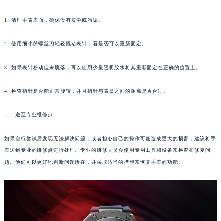
福州市鼓楼区五四路128-1号恒力城写字楼15层03室（需提前预约）
1. 清理手表表面，确保没有灰尘或污垢。
成都市锦江区人民东路6号SAC东原中心写字楼24层2406B室（需提前预约）
重庆市江北区观音桥步行街2号融恒时代广场写字楼9层902室（需提前预约）
2. 使用细小的螺丝刀轻轻撬动表针，看是否可以重新固定。
长沙市芙蓉区定王台街道建湘路393号世茂环球金融中心写字楼（芙蓉广场）10层13室（需提前预约）
郑州市二七区铭功路10号华润大厦写字楼29层2905室（需提前预约）
3. 如果表针松动但未脱落，可以使用少量透明胶水将其重新固定在正确的位置上。
太原市迎泽区解放路15号亨得利名表服务中心（品牌授权店）3层整层（需提前预约）
4. 检查指针是否能正常旋转，并且指针与表盘之间的距离是否合适。
沈阳市沈河区中街路137号亨得利名表服务中心（品牌授权店）1层整层（需提前预约）
沈阳市沈河区中街路83号亨得利名表服务中心（品牌授权店）1层整层（需提前预约）
二、送至专业维修点
乌鲁木齐市天山区红山路26号时代广场（CCMALL）C座17层17-B（需提前预约）
温州市鹿城区锦绣路1067号置信广场10层1015室（需提前预约）
如果自行尝试后发现无法解决问题，或者担心自己的操作可能造成更大的损害，建议将手
哈尔滨市道里区友谊西路600号富力中心T2座写字楼29层03室（需提前预约）
表送到专业的维修点进行处理。专业的维修人员会使用专用工具和设备来检查和修复问
大连市中山区人民路15号国际金融大厦7层G室（需提前预约）
题。他们可以更好地判断问题所在，并采取适当的措施来恢复手表的功能。
佛山市禅城区季华五路57号万科金融中心C座12层1205室（需提前预约）
东莞市东城街道鸿福东路1号民盈国贸中心T1写字楼9层907室（需提前预约）
无锡市梁溪区人民中路139号恒隆广场写字楼1座11层1104室（需提前预约）
南通市崇川区工农路57号圆融广场写字楼16层1603室（需提前预约）