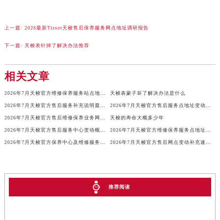
吉林省辽源市龙山区人民大街天梭售后服务中心（需提前预约）
吉林省梅河口市新华街道梅河大街天梭售后服务中心（需提前预约）
上一篇:
2026最新Tissot天梭售后保养服务网点地址调研报告
吉林省四平市铁东区紫气大路与南九经街交汇处天梭售后服务中心（需提前预约）
下一篇:
天梭表针掉了解决办法推荐
吉林省松原市宁江区五环大街天梭售后服务中心（需提前预约）
吉林省通化市东昌区环通乡江南大街天梭售后服务中心（需提前预约）
相关文章
吉林省延边市延吉市解放路天梭售后服务中心（需提前预约）
辽宁省鞍山市铁东区站前街天梭售后服务中心（需提前预约）
2026年7月天梭官方维修保养服务站点地址变动补充确认终稿
天梭表蒙子坏了解决办法是什么
辽宁省本溪市平山区胜利路天梭售后服务中心（需提前预约）
2026年7月天梭官方售后服务补充说明最终版（网点迁址与新开）
2026年7月天梭官方售后服务点地址变动及新开完整通知
2026年7月天梭官方售后维修保养业务网点调整方案（迁址+新开）
天梭的寿命大概多少年
辽宁省朝阳市双塔区新华路天梭售后服务中心（需提前预约）
2026年7月天梭官方售后服务中心变动概述最终版（迁址及新开）
2026年7月天梭官方维修保养服务点地址调整与新开补充速览文件原文最终
辽宁省丹东市振兴区七经街天梭售后服务中心（需提前预约）
2026年7月天梭官方保养中心及维修服务点变动对照补充最终表文件
2026年7月天梭官方售后网点变动补充速查（搬迁及新增）
辽宁省抚顺市新抚区东一路天梭售后服务中心（需提前预约）
辽宁省阜新市海州区解放大街天梭售后服务中心（需提前预约）
辽宁省葫芦岛市连山区中央路天梭售后服务中心（需提前预约）
推荐阅读
辽宁省锦州市古塔区中央大街天梭售后服务中心（需提前预约）
辽宁省辽阳市白塔区新运大街天梭售后服务中心（需提前预约）
辽宁省盘锦市兴隆台区石油大街天梭售后服务中心（需提前预约）