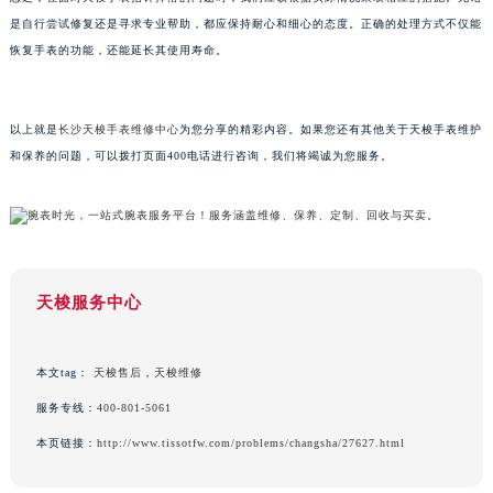
甘肃省兰州市七里河区西津西路16号兰州中心写字楼21层2102室（需提前预约）
是自行尝试修复还是寻求专业帮助，都应保持耐心和细心的态度。正确的处理方式不仅能
恢复手表的功能，还能延长其使用寿命。
重庆市解放碑渝中区民权路28号英利国际金融中心写字楼20层01室（需提前预约）
黑龙江省大庆市萨尔图区会战大街天梭售后服务中心（需提前预约）
黑龙江省鹤岗市向阳区红军路天梭售后服务中心（需提前预约）
以上就是
长沙天梭手表维修中心
为您分享的精彩内容。如果您还有其他关于天梭手表维护
黑龙江省黑河市爱辉区中央街天梭售后服务中心（需提前预约）
和保养的问题，可以拨打页面400电话进行咨询，我们将竭诚为您服务。
黑龙江省鸡西市鸡冠区红军路天梭售后服务中心（需提前预约）
黑龙江省佳木斯市向阳区长安路天梭售后服务中心（需提前预约）
黑龙江省牡丹江市东安区太平路天梭售后服务中心（需提前预约）
黑龙江省七台河市桃山区大同街天梭售后服务中心（需提前预约）
黑龙江省齐齐哈尔市龙沙区龙华路天梭售后服务中心（需提前预约）
天梭服务中心
黑龙江省双鸭山市尖山区新兴大街天梭售后服务中心（需提前预约）
黑龙江省绥化市北林区新华街与康庄路交叉口天梭售后服务中心（需提前预约）
本文tag：
天梭售后
，
天梭维修
黑龙江省伊春市伊美区通河路天梭售后服务中心（需提前预约）
服务专线：
400-801-5061
吉林省白城市洮北区明仁南街天梭售后服务中心（需提前预约）
本页链接：
http://www.tissotfw.com/problems/changsha/27627.html
吉林省白山市浑江区浑江大街天梭售后服务中心（需提前预约）
吉林省吉林市船营区河南街天梭售后服务中心（需提前预约）