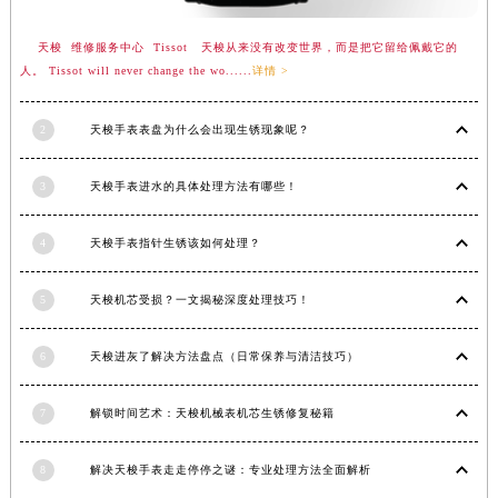
内蒙古自治区锡林郭勒盟市锡林浩特市光明街与额尔敦路交叉口天梭售后服务中心（需提前预约）
天梭 维修服务中心 Tissot 天梭从来没有改变世界，而是把它留给佩戴它的
内蒙古自治区兴安盟市乌兰浩特市兴安大街天梭售后服务中心（需提前预约）
人。 Tissot will never change the wo......
详情 >
山西省大同市平城区迎宾街天梭售后服务中心（需提前预约）
山西省晋城市城区黄华街天梭售后服务中心（需提前预约）
2
天梭手表表盘为什么会出现生锈现象呢？
山西省晋中市榆次区顺城街天梭售后服务中心（需提前预约）
山西省临汾市尧都区解放路天梭售后服务中心（需提前预约）
3
天梭手表进水的具体处理方法有哪些！
山西省吕梁市离石区永宁中路与建设街交叉口天梭售后服务中心（需提前预约）
山西省朔州市朔城区怡西路与鄯阳西街交汇处天梭售后服务中心（需提前预约）
4
天梭手表指针生锈该如何处理？
山西省忻州市忻府区和平东街与七一南路交叉口天梭售后服务中心（需提前预约）
5
天梭机芯受损？一文揭秘深度处理技巧！
山西省阳泉市郊区平阳东街与新城大道交叉口天梭售后服务中心（需提前预约）
山西省运城市盐湖区河东街天梭售后服务中心（需提前预约）
6
天梭进灰了解决方法盘点（日常保养与清洁技巧）
山西省长治市潞州区英雄中路天梭售后服务中心（需提前预约）
山西省太原市迎泽区迎泽街道解放路15号亨得利名表维修授权店3楼天梭售后服务中心（需提前预约）
7
解锁时间艺术：天梭机械表机芯生锈修复秘籍
天津市和平区赤峰道136号天津国际金融中心26层2603室天梭售后服务中心（需提前预约）
安徽省安庆市迎江区人民路天梭售后服务中心（需提前预约）
8
解决天梭手表走走停停之谜：专业处理方法全面解析
安徽省蚌埠市蚌山区淮河路天梭售后服务中心（需提前预约）