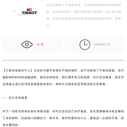
这不仅影响了手表的美观，也可能影响到时间的准确读
徐州市鼓楼区淮海东路29号苏宁广场IFC国际金融中心写字楼35层3508室（需提前预约）
取。面对这种情况，我们通常有几种选择：自行尝试修
扬州市邗江区国展路29号星耀天地写字楼1号楼18层1803室（需提前预约）
复、送至专业维修点进行处理或是更换新的表针。每种
盐城市盐都区世纪大道5号盐城金融城写字楼1号楼16层1604室（需提前预约）
方…
泰州市海陵区永定东路399号置地商务中心东塔写字楼（华润万象城）17层1706室（需提前预约）
宁波市江北区大闸南路500号来福士广场办公楼20层2009室（需提前预约）

76 次
2026-05-21
杭州市上城区钱江路1366号华润大厦写字楼A座5层503-5室（需提前预约）
金华市金东区东市南街777号金华万达广场写字楼4号楼22层2209室（需提前预约）
绍兴市越城区胜利东路379号世茂天际中心写字楼8层805室（需提前预约）
嘉兴市南湖区广益路705号嘉兴世界贸易中心写字楼A座13层1304室（需提前预约）
【
天梭维修服务中心
】当你的天梭手表指针不慎掉落时，这不仅影响了手表的美观，也可
南昌市红谷滩新区红谷中大道998号绿地双子塔（中央广场）A1座办公楼14层07室（需提前预约）
能影响到时间的准确读取。面对这种情况，我们通常有几种选择：自行尝试修复、送至专
业维修点进行处理或是更换新的表针。每种方法都有其适用情况和注意事项。
济南市历下区经十路11111号华润中心写字楼（万象城）15层1508室（需提前预约）
广州市天河区天河路230号万菱汇国际中心写字楼A塔7层704室（需提前预约）
一、自行尝试修复
广州市越秀区环市东路371-375号世界贸易中心大厦南塔写字楼15层07室（需提前预约）
深圳市罗湖区深南东路5001号华润大厦写字楼17层1701室（需提前预约）
对于一些较为简单的表针掉落问题，你可以尝试自己动手修复。首先需要确保你有足够的
惠州市惠城区江北文昌一路7号华贸大厦写字楼1座30层05室（需提前预约）
工具和材料，比如细小的螺丝刀、胶水等。操作时要特别小心，避免进一步损坏手表。具
厦门市思明区湖滨东路95号华润大厦写字楼B座11层1104室（需提前预约）
体步骤包括：