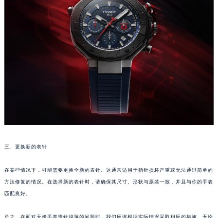
苏州市苏州工业园区星港街199号苏州中心办公楼C座22层08室（需提前预约）
武汉市江汉区解放大道686号世界贸易大厦38层09室（需提前预约）
南宁市青秀区金湖路59号地王大厦12楼1224室（需提前预约）
合肥市蜀山区潜山路111号万象城华润大厦B座12楼03室（需提前预约）
泉州市丰泽区宝洲路729号浦西万达中心写字楼A座7楼709室（需提前预约）
青岛市南区山东路6号华润大厦B座22层04室（需提前预约）
烟台市芝罘区胜利路139号万达金融中心A座907室（需提前预约）
长春市朝阳区西安大路727号中银大厦A座(旺进大厦)18层09室（需提前预约）
贵阳市南明区都司高架桥路33号亨特国际金融中心14楼14D（需提前预约）
昆明市盘龙区北京路928号同德昆明广场写字楼10层06室（需提前预约）
石家庄市长安区中山东路39号勒泰中心写字楼B座13层07室（需提前预约）
三、更换新的表针
西安市碑林区南关正街88号华侨城长安国际中心E座6楼10室（需提前预约）
在某些情况下，可能需要更换全新的表针。这通常适用于指针损坏严重或无法通过简单的
海口市龙华区金贸东路5号海口华润大厦B座17层1707室（需提前预约）
方法修复的情况。在选择新的表针时，请确保其尺寸、形状与原装一致，并且与你的手表
唐山市路南区新华东道100号万达广场写字楼A座10层1002室（需提前预约）
匹配良好。
台州市椒江区东海大道1800号腾达中心东1幢20楼2002室（需提前预约）
内蒙古自治区呼和浩特市玉泉区大学西街70号华润万象城写字楼（鄂尔多斯大厦）23层2326室（需提前预约）
总之，在面对天梭手表指针掉落的问题时，我们应该根据实际情况采取相应的措施。无论