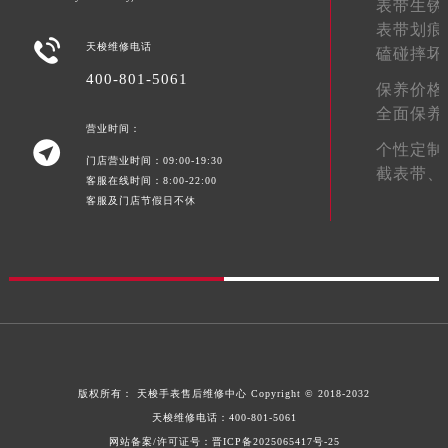
表带生锈
江西省景德镇市珠山区珠山中路天梭售后服务中心（需提前预约）
表带划痕

天梭维修电话
江西省九江市浔阳区浔阳路天梭售后服务中心（需提前预约）
磕碰摔坏
江西省南昌市红谷滩新区红谷中大道998号绿地双子塔（中央广场）A1座办公楼14层1407室天梭售后服务中心（需提前预约）
400-801-5061
保养价格
江西省萍乡市安源区萍安北大道与康庄路交叉口天梭售后服务中心（需提前预约）
全面保养
营业时间：
江西省上饶市信州区滨江西路天梭售后服务中心（需提前预约）

个性定制
江西省新余市渝水区北湖西路天梭售后服务中心（需提前预约）
门店营业时间：09:00-19:30
截表带、
客服在线时间：8:00-22:00
江西省宜春市袁州区中山中路天梭售后服务中心（需提前预约）
客服及门店节假日不休
江西省鹰潭市月湖区胜利东路天梭售后服务中心（需提前预约）
山东省德州市德城区东风中路天梭售后服务中心（需提前预约）
山东省东营市东营区济南路天梭售后服务中心（需提前预约）
山东省济南市历下区经十路11111号华润中心写字楼（万象城）15层1508室天梭售后服务中心（需提前预约）
山东省济宁市任城区太白楼路天梭售后服务中心（需提前预约）
山东省莱芜市文化南路8号银座商城名表维修一楼名表维修天梭售后服务中心（需提前预约）
山东省临沂市兰山区解放路天梭售后服务中心（需提前预约）
版权所有：
天梭手表售后维修中心
Copyright © 2018-2032
山东省日照市东港区烟台路天梭售后服务中心（需提前预约）
天梭维修电话：
400-801-5061
山东省泰安市泰山区财源街道泰山大街天梭售后服务中心（需提前预约）
网站备案/许可证号：晋ICP备2025065417号-25