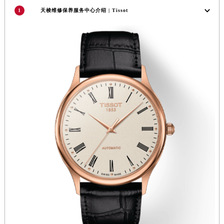
辽宁省铁岭市银州区南马路天梭售后服务中心（需提前预约）
1
天梭维修保养服务中心介绍 | Tissot
辽宁省营口市站前区市府路与渤海大街交叉口天梭售后服务中心（需提前预约）
辽宁省沈阳市沈河区中街路137号亨得利名表维修授权店1楼天梭售后服务中心（需提前预约）
辽宁省沈阳市沈河区中街路83号亨得利名表维修授权店1楼天梭售后服务中心（需提前预约）
北京市朝阳区建国门外大街甲6号华熙国际中心D座11层1102室天梭售后服务中心（北京总部）（需提前预约）
北京市东城区东长安街1号王府井东方广场W3座6层602室天梭售后服务中心（需提前预约）
河北省保定市竞秀区朝阳北大街北国先天下天梭售后服务中心（需提前预约）
内蒙古自治区阿拉善盟市左旗土尔扈特大街天梭售后服务中心（需提前预约）
内蒙古自治区巴彦淖尔市临河区新华街天梭售后服务中心（需提前预约）
内蒙古自治区包头市青山区幸福路甲3号王府井百货名表维修天梭售后服务中心（需提前预约）
内蒙古自治区赤峰市红山区哈达街天梭售后服务中心（需提前预约）
内蒙古自治区鄂尔多斯市东胜区伊金霍洛街天梭售后服务中心（需提前预约）
内蒙古自治区呼伦贝尔市海拉尔区中央街天梭售后服务中心（需提前预约）
内蒙古自治区通辽市科尔沁区明仁大街天梭售后服务中心（需提前预约）
内蒙古自治区乌海市海勃湾区人民南路天梭售后服务中心（需提前预约）
内蒙古自治区乌兰察布市集宁区恩和大街天梭售后服务中心（需提前预约）