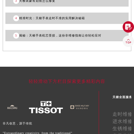
3
天梭表蒙有划痕怎么修复
福建省莆田市城厢区霞林街道荔华东大道天梭售后服务中心（需提前预约）
福建省三明市三元区东乾二路天梭售后服务中心（需提前预约）
4
精准时光：天梭手表走时不准的实用解决秘籍
福建省漳州市龙文区步港路天梭售后服务中心（需提前预约）

江苏省常州市新北区龙锦路1590号现代传媒中心5号楼10层1008室天梭售后服务中心（需提前预约）
5
揭秘：天梭手表机芯受损，这份非维修指南让你轻松应对
江苏省淮安市清江浦区淮海北路天梭售后服务中心（需提前预约）

江苏省连云港市海州区通灌北路天梭售后服务中心（需提前预约）
江苏省南京市秦淮区中山南路1号南京中心22层22-C1-C3室天梭售后服务中心（需提前预约）
江苏省宿迁市宿城区西湖路天梭售后服务中心（需提前预约）
江苏省泰州市海陵区永定东路399号置地商务中心东塔（华润万象城）17层1706室天梭售后服务中心（需提前预约）
轻轻滑动下方栏目探索更多精彩内容
江苏省徐州市鼓楼区淮海东路29号苏宁广场IFC国际金融中心35层3508室天梭售后服务中心（需提前预约）
江苏省盐城市盐都区世纪大道5号盐城金融城写字楼1号楼16层1604室天梭售后服务中心（需提前预约）
天梭全面服务
江苏省扬州市邗江区国展路29号星耀天地写字楼1号楼18层1803室天梭售后服务中心（需提前预约）
江苏省镇江市京口区中山东路天梭售后服务中心（需提前预约）
走时维修
江西省抚州市临川区赣东大道天梭售后服务中心（需提前预约）
进水维修
江西省赣州市章贡区文清路天梭售后服务中心（需提前预约）
非凡创意，源于传统
生锈维修
江西省吉安市吉州区井冈山大道天梭售后服务中心（需提前预约）
"Extraordinary creativity, from the traditional"