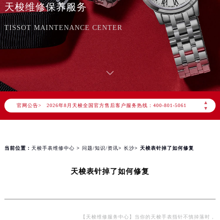
天梭维修保养服务
TISSOT MAINTENANCE CENTER
2026年8月天梭中国区售后服务网络优化升级公告
2026年8月天梭全国官方售后客户服务热线：400-801-5061
▲
官网公告>
天梭官方全国统一服务热线400-801-5061，服务覆盖中国大陆、香港、澳门、台湾全部区域（非大陆需加拨“+86”）
▼
2026年8月天梭售后服务中心最新网点地址：
北京市朝阳区建国门外大街甲6号华熙国际中心写字楼D座11层1102室（北京总部）（需提前预约）
北京市东城区东长安街1号东方广场写字楼W3座6层602室（需提前预约）
当前位置：
天梭手表维修中心
>
问题/知识/资讯
>
长沙
> 天梭表针掉了如何修复
天津市和平区赤峰道136号天津国际金融中心写字楼26层2603室（需提前预约）
天梭表针掉了如何修复
上海市徐汇区虹桥路3号港汇中心写字楼2座37层3705室（需提前预约）
上海市黄浦区南京东路299号宏伊国际广场写字楼8层806室（需提前预约）
南京市秦淮区中山南路1号（新街口）南京中心写字楼22层C1-1室（需提前预约）
常州市新北区龙锦路1590号现代传媒中心写字楼5号楼10层1008室（需提前预约）
【天梭维修服务中心】当你的天梭手表指针不慎掉落时，