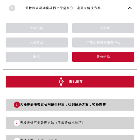
安徽省亳州市谯城区魏武大道天梭售后服务中心（需提前预约）
9
天梭腕表星期窗破损？无需担心，这里有解决方案
安徽省池州市贵池区长江路天梭售后服务中心（需提前预约）
安徽省滁州市琅琊区南谯北路天梭售后服务中心（需提前预约）
天梭维修
广州天梭
安徽省阜阳市颍州区颍州北路天梭售后服务中心（需提前预约）
安徽省淮北市相山区淮海路天梭售后服务中心（需提前预约）
天梭售后
广州天梭维修服务中心
安徽省淮南市田家庵区国庆中路天梭售后服务中心（需提前预约）
测试
天梭维修
安徽省黄山市屯溪区黄山西路天梭售后服务中心（需提前预约）
安徽省六安市金安区解放中路天梭售后服务中心（需提前预约）
安徽省马鞍山市雨山区湖南西路天梭售后服务中心（需提前预约）
随机推荐
安徽省宿州市埇桥区人民中路天梭售后服务中心（需提前预约）
安徽省铜陵市铜官区石城大道天梭售后服务中心（需提前预约）
安徽省芜湖市镜湖区中山路步行街天梭售后服务中心（需提前预约）
1
天梭腕表表带过长问题全解析：找到解决方案，轻松调整
安徽省宣城市宣州区叠嶂西路天梭售后服务中心（需提前预约）
福建省龙岩市新罗区九一南路天梭售后服务中心（需提前预约）
2
天梭表针不走处理方法（手表维修小技巧）
福建省南平市建阳区人民西路天梭售后服务中心（需提前预约）
福建省宁德市蕉城区天湖东路天梭售后服务中心（需提前预约）