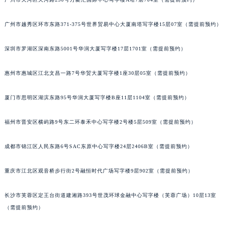
甘肃省兰州市七里河区西津西路16号兰州中心写字楼21层2102室（需提前预约）
重庆市解放碑渝中区民权路28号英利国际金融中心写字楼20层01室（需提前预约）
广州市越秀区环市东路371-375号世界贸易中心大厦南塔写字楼15层07室（需提前预约）
黑龙江省大庆市萨尔图区会战大街天梭售后服务中心（需提前预约）
深圳市罗湖区深南东路5001号华润大厦写字楼17层1701室（需提前预约）
黑龙江省鹤岗市向阳区红军路天梭售后服务中心（需提前预约）
黑龙江省黑河市爱辉区中央街天梭售后服务中心（需提前预约）
惠州市惠城区江北文昌一路7号华贸大厦写字楼1座30层05室（需提前预约）
黑龙江省鸡西市鸡冠区红军路天梭售后服务中心（需提前预约）
黑龙江省佳木斯市向阳区长安路天梭售后服务中心（需提前预约）
厦门市思明区湖滨东路95号华润大厦写字楼B座11层1104室（需提前预约）
黑龙江省牡丹江市东安区太平路天梭售后服务中心（需提前预约）
福州市晋安区横屿路9号东二环泰禾中心写字楼2号楼5层509室（需提前预约）
黑龙江省七台河市桃山区大同街天梭售后服务中心（需提前预约）
黑龙江省齐齐哈尔市龙沙区龙华路天梭售后服务中心（需提前预约）
成都市锦江区人民东路6号SAC东原中心写字楼24层2406B室（需提前预约）
黑龙江省双鸭山市尖山区新兴大街天梭售后服务中心（需提前预约）
黑龙江省绥化市北林区新华街与康庄路交叉口天梭售后服务中心（需提前预约）
重庆市江北区观音桥步行街2号融恒时代广场写字楼9层902室（需提前预约）
黑龙江省伊春市伊美区通河路天梭售后服务中心（需提前预约）
吉林省白城市洮北区明仁南街天梭售后服务中心（需提前预约）
长沙市芙蓉区定王台街道建湘路393号世茂环球金融中心写字楼（芙蓉广场）10层13室
（需提前预约）
吉林省白山市浑江区浑江大街天梭售后服务中心（需提前预约）
吉林省吉林市船营区河南街天梭售后服务中心（需提前预约）