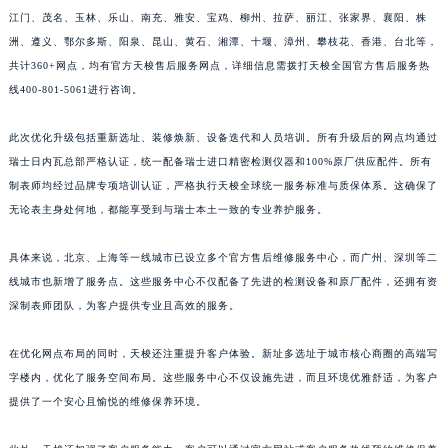
江门、茂名、玉林、乐山、南充、雅安、宝鸡、柳州、拉萨、丽江、张家界、襄阳、株
江西省景德镇市珠山区珠山中路天梭售后服务中心（需提前预约）
洲、遵义、鄂尔多斯、阳泉、昆山、黄石、湘潭、十堰、漳州、攀枝花、香港、台北等，
江西省九江市浔阳区浔阳路天梭售后服务中心（需提前预约）
共计360+网点，均有官方天梭售后服务网点，详细信息需拨打天梭全国官方售后服务热
江西省南昌市红谷滩新区红谷中大道998号绿地双子塔（中央广场）A1座办公楼14层1407室天梭售后服务中心（需提前预约）
线400-801-5061进行咨询。
江西省萍乡市安源区萍安北大道与康庄路交叉口天梭售后服务中心（需提前预约）
江西省上饶市信州区滨江西路天梭售后服务中心（需提前预约）
此次优化升级包括重新选址、装修焕新、设备迭代和人员培训。所有升级后的网点均通过
江西省新余市渝水区北湖西路天梭售后服务中心（需提前预约）
瑞士日内瓦总部严格认证，统一配备瑞士进口精密检测仪器和100%原厂供应配件。所有
制表师均经过品牌专项培训认证，严格执行天梭全球统一服务标准与质保体系。这确保了
江西省宜春市袁州区中山中路天梭售后服务中心（需提前预约）
无论表主身处何地，都能享受到与瑞士本土一致的专业养护服务。
江西省鹰潭市月湖区胜利东路天梭售后服务中心（需提前预约）
山东省德州市德城区东风中路天梭售后服务中心（需提前预约）
具体来说，北京、上海等一线城市已设立多个官方售后维修服务中心，而广州、深圳等二
山东省东营市东营区济南路天梭售后服务中心（需提前预约）
线城市也新增了服务点。这些服务中心不仅配备了先进的检测设备和原厂配件，还拥有资
山东省济南市历下区经十路11111号华润中心写字楼（万象城）15层1508室天梭售后服务中心（需提前预约）
深制表师团队，为客户提供专业且高效的服务。
山东省济宁市任城区太白楼路天梭售后服务中心（需提前预约）
在优化网点布局的同时，天梭还注重提升客户体验。新址多选址于城市核心商圈的高端写
山东省莱芜市文化南路8号银座商城名表维修一楼名表维修天梭售后服务中心（需提前预约）
字楼内，优化了服务空间布局。这些服务中心不仅设施先进，而且环境优雅舒适，为客户
山东省临沂市兰山区解放路天梭售后服务中心（需提前预约）
提供了一个安心且愉悦的维修保养环境。
山东省日照市东港区烟台路天梭售后服务中心（需提前预约）
山东省泰安市泰山区财源街道泰山大街天梭售后服务中心（需提前预约）