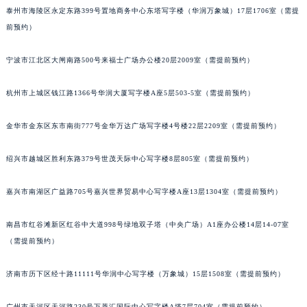
泰州市海陵区永定东路399号置地商务中心东塔写字楼（华润万象城）17层1706室（需提
苏州市苏州工业园区星港街199号苏州中心办公楼C座22层08室（需提前预约）
前预约）
武汉市江汉区解放大道686号世界贸易大厦38层09室（需提前预约）
南宁市青秀区金湖路59号地王大厦12楼1224室（需提前预约）
宁波市江北区大闸南路500号来福士广场办公楼20层2009室（需提前预约）
合肥市蜀山区潜山路111号万象城华润大厦B座12楼03室（需提前预约）
泉州市丰泽区宝洲路729号浦西万达中心写字楼A座7楼709室（需提前预约）
杭州市上城区钱江路1366号华润大厦写字楼A座5层503-5室（需提前预约）
青岛市南区山东路6号华润大厦B座22层04室（需提前预约）
金华市金东区东市南街777号金华万达广场写字楼4号楼22层2209室（需提前预约）
烟台市芝罘区胜利路139号万达金融中心A座907室（需提前预约）
长春市朝阳区西安大路727号中银大厦A座(旺进大厦)18层09室（需提前预约）
绍兴市越城区胜利东路379号世茂天际中心写字楼8层805室（需提前预约）
贵阳市南明区都司高架桥路33号亨特国际金融中心14楼14D（需提前预约）
昆明市盘龙区北京路928号同德昆明广场写字楼10层06室（需提前预约）
嘉兴市南湖区广益路705号嘉兴世界贸易中心写字楼A座13层1304室（需提前预约）
石家庄市长安区中山东路39号勒泰中心写字楼B座13层07室（需提前预约）
西安市碑林区南关正街88号华侨城长安国际中心E座6楼10室（需提前预约）
南昌市红谷滩新区红谷中大道998号绿地双子塔（中央广场）A1座办公楼14层14-07室
（需提前预约）
海口市龙华区金贸东路5号海口华润大厦B座17层1707室（需提前预约）
唐山市路南区新华东道100号万达广场写字楼A座10层1002室（需提前预约）
济南市历下区经十路11111号华润中心写字楼（万象城）15层1508室（需提前预约）
台州市椒江区东海大道1800号腾达中心东1幢20楼2002室（需提前预约）
内蒙古自治区呼和浩特市玉泉区大学西街70号华润万象城写字楼（鄂尔多斯大厦）23层2326室（需提前预约）
广州市天河区天河路230号万菱汇国际中心写字楼A塔7层704室（需提前预约）