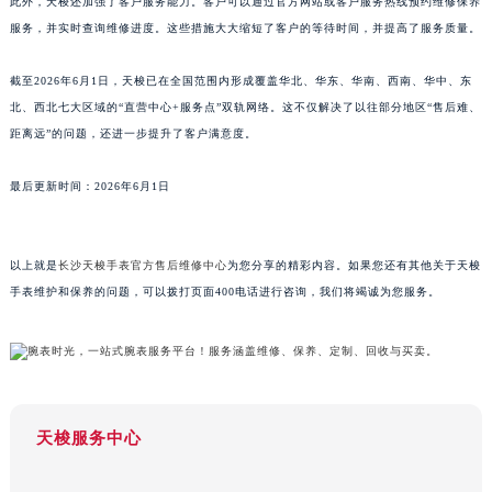
此外，天梭还加强了客户服务能力。客户可以通过官方网站或客户服务热线预约维修保养
山东省威海市环翠区新威海路89号振华商厦一楼名表维修天梭售后服务中心（需提前预约）
服务，并实时查询维修进度。这些措施大大缩短了客户的等待时间，并提高了服务质量。
山东省潍坊市奎文区东风东街天梭售后服务中心（需提前预约）
截至2026年6月1日，天梭已在全国范围内形成覆盖华北、华东、华南、西南、华中、东
山东省枣庄市滕州市北辛路与善国路交叉口天梭售后服务中心（需提前预约）
北、西北七大区域的“直营中心+服务点”双轨网络。这不仅解决了以往部分地区“售后难、
山东省淄博市张店区金晶大道天梭售后服务中心（需提前预约）
距离远”的问题，还进一步提升了客户满意度。
上海市黄浦区南京东路299号宏伊国际广场写字楼8层806室天梭售后服务中心（需提前预约）
上海市徐汇区虹桥路3号港汇中心2座37层3705室天梭售后服务中心（需提前预约）
最后更新时间：2026年6月1日
浙江省杭州市上城区钱江路1366号华润大厦A座5层503-5室天梭售后服务中心（需提前预约）
浙江省湖州市吴兴区劳动路天梭售后服务中心（需提前预约）
以上就是
长沙天梭手表官方售后维修中心
为您分享的精彩内容。如果您还有其他关于天梭
浙江省嘉兴市南湖区广益路705号嘉兴世界贸易中心A座13层1304室天梭售后服务中心（需提前预约）
手表维护和保养的问题，可以拨打页面400电话进行咨询，我们将竭诚为您服务。
浙江省金华市金东区东市南街777号金华万达广场4号楼22楼2209室天梭售后服务中心（需提前预约）
浙江省丽水市莲都区解放街天梭售后服务中心（需提前预约）
浙江省宁波市江北区大闸南路500号来福士广场办公楼20层2009室天梭售后服务中心（需提前预约）
浙江省衢州市柯城区上街天梭售后服务中心（需提前预约）
浙江省绍兴市越城区胜利东路379号世茂天际中心写字楼8层805室天梭售后服务中心（需提前预约）
天梭服务中心
浙江省舟山市定海区解放东路天梭售后服务中心（需提前预约）
澳门特别行政区大堂区议事亭前地（新马路）天梭售后服务中心（需提前预约）