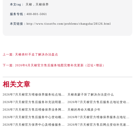
本文tag：
天梭
，
天梭保养
澳门特别行政区风顺堂区南湾大马路天梭售后服务中心（需提前预约）
服务专线：
400-801-5061
澳门特别行政区花地玛堂区关闸广场天梭售后服务中心（需提前预约）
澳门特别行政区花王堂区大三巴商圈天梭售后服务中心（需提前预约）
本页链接：
http://www.tissotfw.com/problems/changsha/28126.html
澳门特别行政区嘉模堂区官也街天梭售后服务中心（需提前预约）
澳门省路氹城市金光大道天梭售后服务中心（需提前预约）
澳门特别行政区望德堂区塔石广场天梭售后服务中心（需提前预约）
上一篇:
天梭表针不走了解决办法盘点
福建省福州市鼓楼区五四路128-1号恒力城写字楼15层03室天梭售后服务中心（需提前预约）
福建省厦门市思明区湖滨东路95号万象城华润大厦B座11层1104室天梭售后服务中心（需提前预约）
下一篇:
2026年6月天梭官方售后服务地图完整补充更新（迁址+增设）
广东省潮州市潮安区新风路与潮汕路交汇处天梭售后服务中心（需提前预约）
广东省广州市天河区天河路230号万菱汇国际中心A塔7层704室天梭售后服务中心（需提前预约）
相关文章
广东省广州市越秀区环市东路371-375号世界贸易中心大厦南塔15层1507室天梭售后服务中心（需提前预约）
2026年7月天梭官方维修保养服务站点地址变动补充确认终稿
天梭表蒙子坏了解决办法是什么
广东省河源市源城区越王大道天梭售后服务中心（需提前预约）
2026年7月天梭官方售后服务补充说明最终版（网点迁址与新开）
2026年7月天梭官方售后服务点地址变动及新开完整通知
广东省惠州市惠城区江北文昌一路7号华贸大厦1座30层3005室天梭售后服务中心（需提前预约）
2026年7月天梭官方售后维修保养业务网点调整方案（迁址+新开）
天梭的寿命大概多少年
广东省江门市蓬江区广场西路天梭售后服务中心（需提前预约）
2026年7月天梭官方售后服务中心变动概述最终版（迁址及新开）
2026年7月天梭官方维修保养服务点地址调整与新开补充速览文件原文最终
广东省揭阳市榕城进贤门步行街天梭售后服务中心（需提前预约）
2026年7月天梭官方保养中心及维修服务点变动对照补充最终表文件
2026年7月天梭官方售后网点变动补充速查（搬迁及新增）
广东省茂名市电白区水东街道迎宾大道天梭售后服务中心（需提前预约）