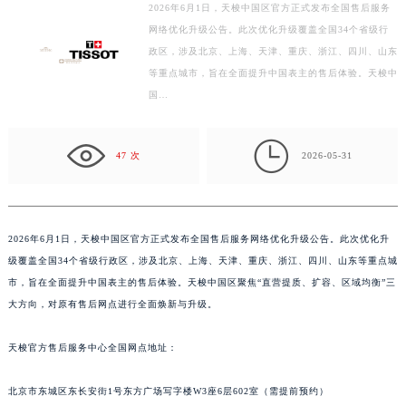
2026年6月1日，天梭中国区官方正式发布全国售后服务
徐州市鼓楼区淮海东路29号苏宁广场IFC国际金融中心写字楼35层3508室（需提前预约）
网络优化升级公告。此次优化升级覆盖全国34个省级行
扬州市邗江区国展路29号星耀天地写字楼1号楼18层1803室（需提前预约）
政区，涉及北京、上海、天津、重庆、浙江、四川、山东
盐城市盐都区世纪大道5号盐城金融城写字楼1号楼16层1604室（需提前预约）
等重点城市，旨在全面提升中国表主的售后体验。天梭中
泰州市海陵区永定东路399号置地商务中心东塔写字楼（华润万象城）17层1706室（需提前预约）
国…
宁波市江北区大闸南路500号来福士广场办公楼20层2009室（需提前预约）

杭州市上城区钱江路1366号华润大厦写字楼A座5层503-5室（需提前预约）
47 次
2026-05-31
金华市金东区东市南街777号金华万达广场写字楼4号楼22层2209室（需提前预约）
绍兴市越城区胜利东路379号世茂天际中心写字楼8层805室（需提前预约）
嘉兴市南湖区广益路705号嘉兴世界贸易中心写字楼A座13层1304室（需提前预约）
2026年6月1日，天梭中国区官方正式发布全国售后服务网络优化升级公告。此次优化升
南昌市红谷滩新区红谷中大道998号绿地双子塔（中央广场）A1座办公楼14层07室（需提前预约）
级覆盖全国34个省级行政区，涉及北京、上海、天津、重庆、浙江、四川、山东等重点城
济南市历下区经十路11111号华润中心写字楼（万象城）15层1508室（需提前预约）
市，旨在全面提升中国表主的售后体验。天梭中国区聚焦“直营提质、扩容、区域均衡”三
广州市天河区天河路230号万菱汇国际中心写字楼A塔7层704室（需提前预约）
大方向，对原有售后网点进行全面焕新与升级。
广州市越秀区环市东路371-375号世界贸易中心大厦南塔写字楼15层07室（需提前预约）
深圳市罗湖区深南东路5001号华润大厦写字楼17层1701室（需提前预约）
天梭官方售后服务中心全国网点地址：
惠州市惠城区江北文昌一路7号华贸大厦写字楼1座30层05室（需提前预约）
北京市东城区东长安街1号东方广场写字楼W3座6层602室（需提前预约）
厦门市思明区湖滨东路95号华润大厦写字楼B座11层1104室（需提前预约）