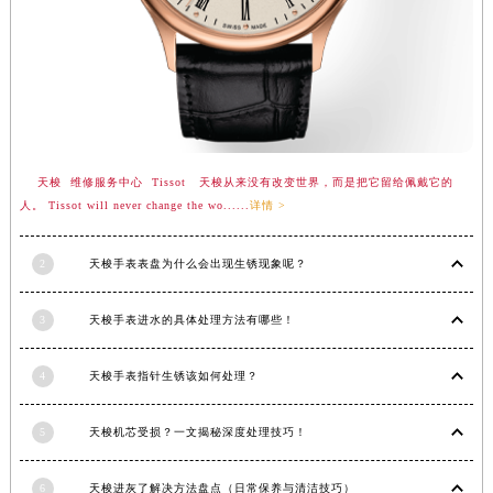
广西壮族自治区河池市金城江区金城江街道朝阳路天梭售后服务中心（需提前预约）
广西壮族自治区贺州市八步区城东街道灵峰南路天梭售后服务中心（需提前预约）
广西壮族自治区来宾市兴宾区桂中大道天梭售后服务中心（需提前预约）
广西壮族自治区柳州市城中区中山中路天梭售后服务中心（需提前预约）
广西壮族自治区钦州市钦南区金海湾东大街天梭售后服务中心（需提前预约）
广西壮族自治区梧州市万秀区龙湖镇高旺路天梭售后服务中心（需提前预约）
天梭 维修服务中心 Tissot 天梭从来没有改变世界，而是把它留给佩戴它的
人。 Tissot will never change the wo......
详情 >
广西壮族自治区玉林市玉州区金玉路天梭售后服务中心（需提前预约）
海南省儋州市儋州市那大镇兰洋北路天梭售后服务中心（需提前预约）
2
天梭手表表盘为什么会出现生锈现象呢？
海南省东方市八所镇解放西路天梭售后服务中心（需提前预约）
海南省琼海市嘉积镇东风路天梭售后服务中心（需提前预约）
3
天梭手表进水的具体处理方法有哪些！
海南省三沙市西沙区西沙群岛永兴岛北京路天梭售后服务中心（需提前预约）
海南省三亚市吉阳区迎宾路天梭售后服务中心（需提前预约）
4
天梭手表指针生锈该如何处理？
海南省万宁市万城镇解放路天梭售后服务中心（需提前预约）
海南省文昌市文城镇教育东路天梭售后服务中心（需提前预约）
5
天梭机芯受损？一文揭秘深度处理技巧！
海南省五指山市通什镇三月三大道天梭售后服务中心（需提前预约）
香港特别行政区尖沙咀区油尖旺区广东道天梭售后服务中心（需提前预约）
6
天梭进灰了解决方法盘点（日常保养与清洁技巧）