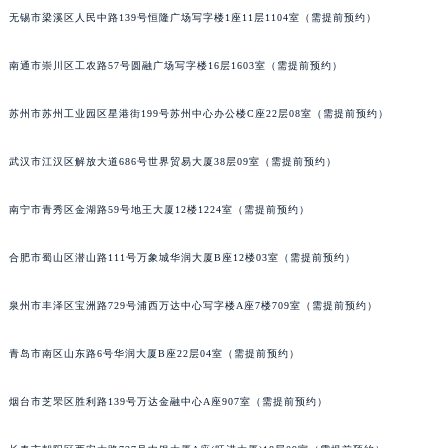
无锡市梁溪区人民中路139号恒隆广场写字楼1座11层1104室（需提前预约）
内蒙古自治区锡林郭勒盟市锡林浩特市光明街与额尔敦路交叉口天梭售后服务中心（需提前预约）
内蒙古自治区兴安盟市乌兰浩特市兴安大街天梭售后服务中心（需提前预约）
南通市崇川区工农路57号圆融广场写字楼16层1603室（需提前预约）
山西省大同市平城区迎宾街天梭售后服务中心（需提前预约）
山西省晋城市城区黄华街天梭售后服务中心（需提前预约）
苏州市苏州工业园区星港街199号苏州中心办公楼C座22层08室（需提前预约）
山西省晋中市榆次区顺城街天梭售后服务中心（需提前预约）
山西省临汾市尧都区解放路天梭售后服务中心（需提前预约）
武汉市江汉区解放大道686号世界贸易大厦38层09室（需提前预约）
山西省吕梁市离石区永宁中路与建设街交叉口天梭售后服务中心（需提前预约）
南宁市青秀区金湖路59号地王大厦12楼1224室（需提前预约）
山西省朔州市朔城区怡西路与鄯阳西街交汇处天梭售后服务中心（需提前预约）
山西省忻州市忻府区和平东街与七一南路交叉口天梭售后服务中心（需提前预约）
合肥市蜀山区潜山路111号万象城华润大厦B座12楼03室（需提前预约）
山西省阳泉市郊区平阳东街与新城大道交叉口天梭售后服务中心（需提前预约）
山西省运城市盐湖区河东街天梭售后服务中心（需提前预约）
泉州市丰泽区宝洲路729号浦西万达中心写字楼A座7楼709室（需提前预约）
山西省长治市潞州区英雄中路天梭售后服务中心（需提前预约）
青岛市南区山东路6号华润大厦B座22层04室（需提前预约）
山西省太原市迎泽区迎泽街道解放路15号亨得利名表维修授权店3楼天梭售后服务中心（需提前预约）
天津市和平区赤峰道136号天津国际金融中心26层2603室天梭售后服务中心（需提前预约）
烟台市芝罘区胜利路139号万达金融中心A座907室（需提前预约）
安徽省安庆市迎江区人民路天梭售后服务中心（需提前预约）
安徽省蚌埠市蚌山区淮河路天梭售后服务中心（需提前预约）