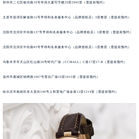
郑州市二七区铭功路10号华润大厦写字楼29层2905室（需提前预约）
吉林省辽源市龙山区人民大街天梭售后服务中心（需提前预约）
吉林省梅河口市新华街道梅河大街天梭售后服务中心（需提前预约）
太原市迎泽区解放路15号亨得利名表服务中心（品牌授权店）3层整层（需提前预约）
吉林省四平市铁东区紫气大路与南九经街交汇处天梭售后服务中心（需提前预约）
吉林省松原市宁江区五环大街天梭售后服务中心（需提前预约）
沈阳市沈河区中街路137号亨得利名表服务中心（品牌授权店）1层整层（需提前预约）
吉林省通化市东昌区环通乡江南大街天梭售后服务中心（需提前预约）
沈阳市沈河区中街路83号亨得利名表服务中心（品牌授权店）1层整层（需提前预约）
吉林省延边市延吉市解放路天梭售后服务中心（需提前预约）
辽宁省鞍山市铁东区站前街天梭售后服务中心（需提前预约）
乌鲁木齐市天山区红山路26号时代广场（CCMALL）C座17层17-B（需提前预约）
辽宁省本溪市平山区胜利路天梭售后服务中心（需提前预约）
辽宁省朝阳市双塔区新华路天梭售后服务中心（需提前预约）
温州市鹿城区锦绣路1067号置信广场10层1015室（需提前预约）
辽宁省丹东市振兴区七经街天梭售后服务中心（需提前预约）
哈尔滨市南岗区东大直街146号上和置地广场金座12层1214室（需提前预约）
辽宁省抚顺市新抚区东一路天梭售后服务中心（需提前预约）
辽宁省阜新市海州区解放大街天梭售后服务中心（需提前预约）
辽宁省葫芦岛市连山区中央路天梭售后服务中心（需提前预约）
辽宁省锦州市古塔区中央大街天梭售后服务中心（需提前预约）
辽宁省辽阳市白塔区新运大街天梭售后服务中心（需提前预约）
辽宁省盘锦市兴隆台区石油大街天梭售后服务中心（需提前预约）