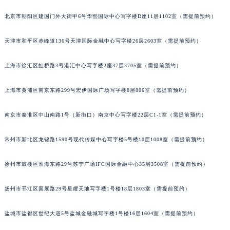
福州市鼓楼区五四路128-1号恒力城写字楼15层03室（需提前预约）
北京市朝阳区建国门外大街甲6号华熙国际中心写字楼D座11层1102室（需提前预约）
成都市锦江区人民东路6号SAC东原中心写字楼24层2406B室（需提前预约）
重庆市江北区观音桥步行街2号融恒时代广场写字楼9层902室（需提前预约）
天津市和平区赤峰道136号天津国际金融中心写字楼26层2603室（需提前预约）
长沙市芙蓉区定王台街道建湘路393号世茂环球金融中心写字楼（芙蓉广场）10层13室（需提前预约）
上海市徐汇区虹桥路3号港汇中心写字楼2座37层3705室（需提前预约）
郑州市二七区铭功路10号华润大厦写字楼29层2905室（需提前预约）
太原市迎泽区解放路15号亨得利名表服务中心（品牌授权店）3层整层（需提前预约）
上海市黄浦区南京东路299号宏伊国际广场写字楼8层806室（需提前预约）
沈阳市沈河区中街路137号亨得利名表服务中心（品牌授权店）1层整层（需提前预约）
沈阳市沈河区中街路83号亨得利名表服务中心（品牌授权店）1层整层（需提前预约）
南京市秦淮区中山南路1号（新街口）南京中心写字楼22层C1-1室（需提前预约）
乌鲁木齐市天山区红山路26号时代广场（CCMALL）C座17层17-B（需提前预约）
温州市鹿城区锦绣路1067号置信广场10层1015室（需提前预约）
常州市新北区龙锦路1590号现代传媒中心写字楼5号楼10层1008室（需提前预约）
哈尔滨市道里区友谊西路600号富力中心T2座写字楼29层03室（需提前预约）
徐州市鼓楼区淮海东路29号苏宁广场IFC国际金融中心35层3508室（需提前预约）
大连市中山区人民路15号国际金融大厦7层G室（需提前预约）
佛山市禅城区季华五路57号万科金融中心C座12层1205室（需提前预约）
扬州市邗江区国展路29号星耀天地写字楼1号楼18层1803室（需提前预约）
东莞市东城街道鸿福东路1号民盈国贸中心T1写字楼9层907室（需提前预约）
无锡市梁溪区人民中路139号恒隆广场写字楼1座11层1104室（需提前预约）
盐城市盐都区世纪大道5号盐城金融城写字楼1号楼16层1604室（需提前预约）
南通市崇川区工农路57号圆融广场写字楼16层1603室（需提前预约）