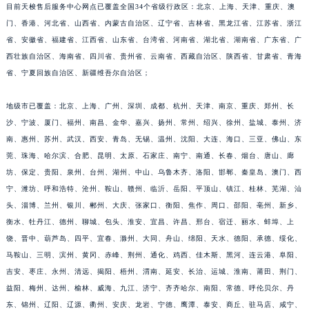
目前天梭售后服务中心网点已覆盖全国34个省级行政区：北京、上海、天津、重庆、澳
福建省莆田市城厢区霞林街道荔华东大道天梭售后服务中心（需提前预约）
门、香港、河北省、山西省、内蒙古自治区、辽宁省、吉林省、黑龙江省、江苏省、浙江
福建省三明市三元区东乾二路天梭售后服务中心（需提前预约）
省、安徽省、福建省、江西省、山东省、台湾省、河南省、湖北省、湖南省、广东省、广
福建省漳州市龙文区步港路天梭售后服务中心（需提前预约）
西壮族自治区、海南省、四川省、贵州省、云南省、西藏自治区、陕西省、甘肃省、青海
江苏省常州市新北区龙锦路1590号现代传媒中心5号楼10层1008室天梭售后服务中心（需提前预约）
省、宁夏回族自治区、新疆维吾尔自治区；
江苏省淮安市清江浦区淮海北路天梭售后服务中心（需提前预约）
地级市已覆盖：北京、上海、广州、深圳、成都、杭州、天津、南京、重庆、郑州、长
江苏省连云港市海州区通灌北路天梭售后服务中心（需提前预约）
沙、宁波、厦门、福州、南昌、金华、嘉兴、扬州、常州、绍兴、徐州、盐城、泰州、济
江苏省南京市秦淮区中山南路1号南京中心22层22-C1-C3室天梭售后服务中心（需提前预约）
南、惠州、苏州、武汉、西安、青岛、无锡、温州、沈阳、大连、海口、三亚、佛山、东
江苏省宿迁市宿城区西湖路天梭售后服务中心（需提前预约）
莞、珠海、哈尔滨、合肥、昆明、太原、石家庄、南宁、南通、长春、烟台、唐山、廊
江苏省泰州市海陵区永定东路399号置地商务中心东塔（华润万象城）17层1706室天梭售后服务中心（需提前预约）
坊、保定、贵阳、泉州、台州、湖州、中山、乌鲁木齐、洛阳、邯郸、秦皇岛、澳门、西
江苏省徐州市鼓楼区淮海东路29号苏宁广场IFC国际金融中心35层3508室天梭售后服务中心（需提前预约）
宁、潍坊、呼和浩特、沧州、鞍山、赣州、临沂、岳阳、平顶山、镇江、桂林、芜湖、汕
头、淄博、兰州、银川、郴州、大庆、张家口、衡阳、焦作、周口、邵阳、亳州、新乡、
江苏省盐城市盐都区世纪大道5号盐城金融城写字楼1号楼16层1604室天梭售后服务中心（需提前预约）
衡水、牡丹江、德州、聊城、包头、淮安、宜昌、许昌、邢台、宿迁、丽水、蚌埠、上
江苏省扬州市邗江区国展路29号星耀天地写字楼1号楼18层1803室天梭售后服务中心（需提前预约）
饶、晋中、葫芦岛、四平、宜春、滁州、大同、舟山、绵阳、天水、德阳、承德、绥化、
江苏省镇江市京口区中山东路天梭售后服务中心（需提前预约）
马鞍山、三明、滨州、黄冈、赤峰、荆州、通化、鸡西、佳木斯、黑河、连云港、阜阳、
江西省抚州市临川区赣东大道天梭售后服务中心（需提前预约）
吉安、枣庄、永州、清远、揭阳、梧州、渭南、延安、长治、运城、淮南、莆田、荆门、
江西省赣州市章贡区文清路天梭售后服务中心（需提前预约）
益阳、梅州、达州、榆林、威海、九江、济宁、齐齐哈尔、南阳、常德、呼伦贝尔、丹
江西省吉安市吉州区井冈山大道天梭售后服务中心（需提前预约）
东、锦州、辽阳、辽源、衢州、安庆、龙岩、宁德、鹰潭、泰安、商丘、驻马店、咸宁、