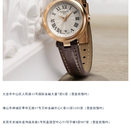
辽宁省铁岭市银州区南马路天梭售后服务中心（需提前预约）
辽宁省营口市站前区市府路与渤海大街交叉口天梭售后服务中心（需提前预约）
辽宁省沈阳市沈河区中街路137号亨得利名表维修授权店1楼天梭售后服务中心（需提前预约）
辽宁省沈阳市沈河区中街路83号亨得利名表维修授权店1楼天梭售后服务中心（需提前预约）
北京市朝阳区建国门外大街甲6号华熙国际中心D座11层1102室天梭售后服务中心（北京总部）（需提前预约）
北京市东城区东长安街1号王府井东方广场W3座6层602室天梭售后服务中心（需提前预约）
河北省保定市竞秀区朝阳北大街北国先天下天梭售后服务中心（需提前预约）
内蒙古自治区阿拉善盟市左旗土尔扈特大街天梭售后服务中心（需提前预约）
内蒙古自治区巴彦淖尔市临河区新华街天梭售后服务中心（需提前预约）
内蒙古自治区包头市青山区幸福路甲3号王府井百货名表维修天梭售后服务中心（需提前预约）
内蒙古自治区赤峰市红山区哈达街天梭售后服务中心（需提前预约）
大连市中山区人民路15号国际金融大厦7层G室（需提前预约）
内蒙古自治区鄂尔多斯市东胜区伊金霍洛街天梭售后服务中心（需提前预约）
内蒙古自治区呼伦贝尔市海拉尔区中央街天梭售后服务中心（需提前预约）
佛山市禅城区季华五路57号万科金融中心C座12层1205室（需提前预约）
内蒙古自治区通辽市科尔沁区明仁大街天梭售后服务中心（需提前预约）
内蒙古自治区乌海市海勃湾区人民南路天梭售后服务中心（需提前预约）
东莞市东城街道鸿福东路1号民盈国贸中心T1写字楼9层907室（需提前预约）
内蒙古自治区乌兰察布市集宁区恩和大街天梭售后服务中心（需提前预约）