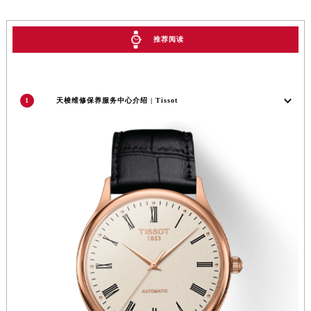
广东省梅州市梅江区金燕大道天梭售后服务中心（需提前预约）
广东省清远市清城区湖西路天梭售后服务中心（需提前预约）
推荐阅读
广东省汕头市龙湖区长平路天梭售后服务中心（需提前预约）
广东省汕尾市城区香洲街道园林社区翠园街天梭售后服务中心（需提前预约）
广东省韶关市武江区芙蓉新区与老城中心交汇处天梭售后服务中心（需提前预约）
1
天梭维修保养服务中心介绍 | Tissot
广东省深圳市罗湖区深南东路5001号华润大厦17层1701室天梭售后服务中心（需提前预约）
广东省阳江市江城区东风一路天梭售后服务中心（需提前预约）
广东省云浮市云城区金山路天梭售后服务中心（需提前预约）
广东省湛江市赤坎区观海北路天梭售后服务中心（需提前预约）
广东省肇庆市端州区信安大道与砚都大道交汇处天梭售后服务中心（需提前预约）
广西壮族自治区百色市右江区中山二路天梭售后服务中心（需提前预约）
广西壮族自治区北海市海城区北京路天梭售后服务中心（需提前预约）
广西壮族自治区崇左市江州区石景林街道友谊大道与丽川路交汇处天梭售后服务中心（需提前预约）
广西壮族自治区防城港市港口区金花茶大道天梭售后服务中心（需提前预约）
广西壮族自治区贵港市港北区港城街道布山大道与仙衣路交叉口天梭售后服务中心（需提前预约）
广西壮族自治区桂林市秀峰区红岭路天梭售后服务中心（需提前预约）