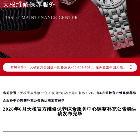
天梭维修保养服务
TISSOT MAINTENANCE CENTER
2026年8月天梭中国区售后服务网络优化升级公告
2026年8月天梭全国官方售后客户服务热线：400-801-5061
▲
官网公告>
天梭官方全国统一服务热线400-801-5061，服务覆盖中国大陆、香港、澳门、台湾全部区域（非大陆需加拨“+86”）
▼
2026年8月天梭售后服务中心最新网点地址：
北京市朝阳区建国门外大街甲6号华熙国际中心写字楼D座11层1102室（北京总部）（需提前预约）
当前位置：
天梭手表维修中心
>
问题/知识/资讯
>
长沙
> 2026年6月天梭官方维修保养综
北京市东城区东长安街1号东方广场写字楼W3座6层602室（需提前预约）
合服务中心调整补充公告确认稿发布完毕
天津市和平区赤峰道136号天津国际金融中心写字楼26层2603室（需提前预约）
2026年6月天梭官方维修保养综合服务中心调整补充公告确认
上海市徐汇区虹桥路3号港汇中心写字楼2座37层3705室（需提前预约）
稿发布完毕
上海市黄浦区南京东路299号宏伊国际广场写字楼8层806室（需提前预约）
南京市秦淮区中山南路1号（新街口）南京中心写字楼22层C1-1室（需提前预约）
常州市新北区龙锦路1590号现代传媒中心写字楼5号楼10层1008室（需提前预约）