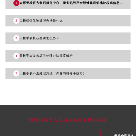
1
太原天梭官方售后服务中心｜服务热线及全部维修详细地址权威信息公示（2026年7月更新）
河南省信阳市浉河区东方红大道天梭售后服务中心（需提前预约）
河南省许昌市魏都区建安大道与八龙路交叉口天梭售后服务中心（需提前预约）
2
天梭指针生锈处理办法是什么
河南省郑州市二七区民主路10号华润大厦29层2905室天梭售后服务中心（需提前预约）
河南省周口市川汇区七一路天梭售后服务中心（需提前预约）
3
天梭手表机芯生锈怎么办？
河南省驻马店市驿城区乐山大道与置地大道交叉口天梭售后服务中心（需提前预约）
湖北省鄂州市鄂城区文星大道天梭售后服务中心（需提前预约）
4
天梭手表发条坏了处理办法深度解析
湖北省黄冈市黄州区赤壁大道天梭售后服务中心（需提前预约）
湖北省黄石市黄石港区武汉路天梭售后服务中心（需提前预约）
5
天梭手表不走处理方法（保养与维修小技巧）
湖北省荆门市东宝中天街步行街天梭售后服务中心（需提前预约）
湖北省荆州市荆州区荆中路天梭售后服务中心（需提前预约）
湖北省十堰市茅箭区人民北路天梭售后服务中心（需提前预约）
湖北省随州市曾都区青年路天梭售后服务中心（需提前预约）
湖北省咸宁市咸安区长安大道天梭售后服务中心（需提前预约）
湖北省襄阳市樊城区长虹路与人民路交叉口天梭售后服务中心（需提前预约）
轻轻滑动下方栏目探索更多精彩内容
湖北省孝感市孝南区复兴大道天梭售后服务中心（需提前预约）
湖北省宜昌市西陵区夷陵大道与港窑路天梭售后服务中心（需提前预约）
天梭全面服务