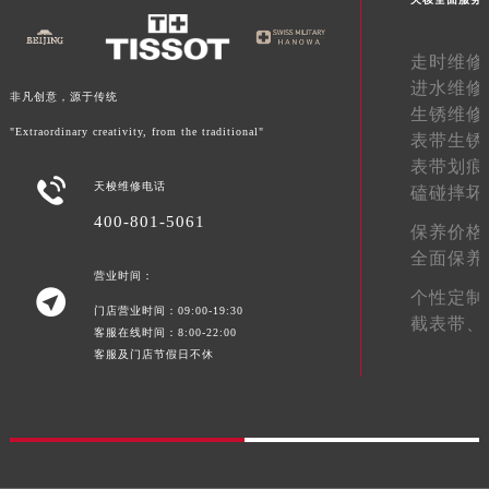
湖南省常德市武陵区人民路天梭售后服务中心（需提前预约）
湖南省郴州市北湖区国庆北路天梭售后服务中心（需提前预约）
走时维修
湖南省衡阳市雁峰区解放路天梭售后服务中心（需提前预约）
进水维修
非凡创意，源于传统
生锈维修
湖南省怀化市鹤城区迎丰中路天梭售后服务中心（需提前预约）
"Extraordinary creativity, from the traditional"
表带生锈
湖南省娄底市娄星区长青街天梭售后服务中心（需提前预约）
表带划痕
湖南省邵阳市双清区东风路天梭售后服务中心（需提前预约）

天梭维修电话
磕碰摔坏
湖南省湘潭市雨湖区莲城大道天梭售后服务中心（需提前预约）
400-801-5061
保养价格
湖南省益阳市赫山区桃花仑路天梭售后服务中心（需提前预约）
全面保养
湖南省永州市冷水滩区永州大道与中兴路交叉口天梭售后服务中心（需提前预约）
营业时间：

个性定制
湖南省岳阳市岳阳楼区东茅岭路天梭售后服务中心（需提前预约）
门店营业时间：09:00-19:30
截表带、
湖南省张家界市永定区解放路天梭售后服务中心（需提前预约）
客服在线时间：8:00-22:00
客服及门店节假日不休
湖南省长沙市芙蓉区建湘路393号世茂环球金融中心写字楼10层1013室天梭售后服务中心（需提前预约）
湖南省株洲市芦淞区建设南路天梭售后服务中心（需提前预约）
甘肃省白银市白银区北京路天梭售后服务中心（需提前预约）
甘肃省定西市安定区解放路天梭售后服务中心（需提前预约）
甘肃省敦煌市沙州镇阳关中路天梭售后服务中心（需提前预约）