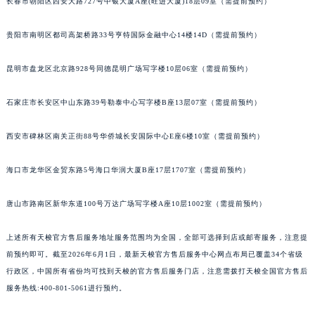
长春市朝阳区西安大路727号中银大厦A座(旺进大厦)18层09室（需提前预约）
安徽省亳州市谯城区魏武大道天梭售后服务中心（需提前预约）
安徽省池州市贵池区长江路天梭售后服务中心（需提前预约）
贵阳市南明区都司高架桥路33号亨特国际金融中心14楼14D（需提前预约）
安徽省滁州市琅琊区南谯北路天梭售后服务中心（需提前预约）
昆明市盘龙区北京路928号同德昆明广场写字楼10层06室（需提前预约）
安徽省阜阳市颍州区颍州北路天梭售后服务中心（需提前预约）
安徽省淮北市相山区淮海路天梭售后服务中心（需提前预约）
石家庄市长安区中山东路39号勒泰中心写字楼B座13层07室（需提前预约）
安徽省淮南市田家庵区国庆中路天梭售后服务中心（需提前预约）
安徽省黄山市屯溪区黄山西路天梭售后服务中心（需提前预约）
西安市碑林区南关正街88号华侨城长安国际中心E座6楼10室（需提前预约）
安徽省六安市金安区解放中路天梭售后服务中心（需提前预约）
海口市龙华区金贸东路5号海口华润大厦B座17层1707室（需提前预约）
安徽省马鞍山市雨山区湖南西路天梭售后服务中心（需提前预约）
安徽省宿州市埇桥区人民中路天梭售后服务中心（需提前预约）
唐山市路南区新华东道100号万达广场写字楼A座10层1002室（需提前预约）
安徽省铜陵市铜官区石城大道天梭售后服务中心（需提前预约）
安徽省芜湖市镜湖区中山路步行街天梭售后服务中心（需提前预约）
上述所有天梭官方售后服务地址服务范围均为全国，全部可选择到店或邮寄服务，注意提
安徽省宣城市宣州区叠嶂西路天梭售后服务中心（需提前预约）
前预约即可。截至2026年6月1日，最新天梭官方售后服务中心网点布局已覆盖34个省级
福建省龙岩市新罗区九一南路天梭售后服务中心（需提前预约）
行政区，中国所有省份均可找到天梭的官方售后服务门店，注意需拨打天梭全国官方售后
服务热线:400-801-5061进行预约。
福建省南平市建阳区人民西路天梭售后服务中心（需提前预约）
福建省宁德市蕉城区天湖东路天梭售后服务中心（需提前预约）