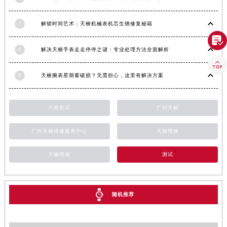
香港特别行政区金钟区中西区金钟道天梭售后服务中心（需提前预约）
7
解锁时间艺术：天梭机械表机芯生锈修复秘籍
香港特别行政区九龙区油尖旺区弥敦道天梭售后服务中心（需提前预约）

香港特别行政区铜锣湾区湾仔区轩尼诗道天梭售后服务中心（需提前预约）
8
解决天梭手表走走停停之谜：专业处理方法全面解析
河南省安阳市文峰区解放大道天梭售后服务中心（需提前预约）

河南省鹤壁市淇滨区九州路天梭售后服务中心（需提前预约）
9
天梭腕表星期窗破损？无需担心，这里有解决方案
河南省济源市沁园街道济水大道天梭售后服务中心（需提前预约）
河南省焦作市解放区解放路天梭售后服务中心（需提前预约）
天梭售后
广州天梭
河南省开封市鼓楼区中山路天梭售后服务中心（需提前预约）
河南省洛阳市西工区中州中路与解放路交叉口天梭售后服务中心（需提前预约）
广州天梭维修服务中心
天梭维修
河南省漯河市源汇区交通路天梭售后服务中心（需提前预约）
河南省南阳市宛城区范蠡东路与南都路交叉口天梭售后服务中心（需提前预约）
天梭维修
测试
河南省平顶山市卫东区建设路天梭售后服务中心（需提前预约）
河南省濮阳市大华龙区开州路绿城路交叉口天梭售后服务中心（需提前预约）
河南省三门峡市湖滨区和平路天梭售后服务中心（需提前预约）
随机推荐
河南省商丘市梁园区神火大道天梭售后服务中心（需提前预约）
河南省新乡市红旗区人民路天梭售后服务中心（需提前预约）