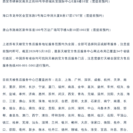
西安市碑林区南关正街88号华侨城长安国际中心E座6楼10室（需提前预约）
安徽省亳州市谯城区魏武大道天梭售后服务中心（需提前预约）
安徽省池州市贵池区长江路天梭售后服务中心（需提前预约）
海口市龙华区金贸东路5号海口华润大厦B座17层1707室（需提前预约）
安徽省滁州市琅琊区南谯北路天梭售后服务中心（需提前预约）
唐山市路南区新华东道100号万达广场写字楼A座10层1002室（需提前预约）
安徽省阜阳市颍州区颍州北路天梭售后服务中心（需提前预约）
安徽省淮北市相山区淮海路天梭售后服务中心（需提前预约）
上述所有天梭官方售后服务地址服务范围均为全国，全部可选择到店或邮寄服务，注意提
安徽省淮南市田家庵区国庆中路天梭售后服务中心（需提前预约）
前预约即可。截至2026年5月18日，最新天梭官方售后服务中心网点布局已覆盖34个省级
安徽省黄山市屯溪区黄山西路天梭售后服务中心（需提前预约）
行政区，中国所有省份均可找到天梭的官方售后服务门店，注意需拨打天梭全国官方售后
安徽省六安市金安区解放中路天梭售后服务中心（需提前预约）
服务热线400-801-5061进行预约。
安徽省马鞍山市雨山区湖南西路天梭售后服务中心（需提前预约）
目前天梭售后服务中心已覆盖的市：北京、上海、广州、深圳、成都、杭州、天津、南
安徽省宿州市埇桥区人民中路天梭售后服务中心（需提前预约）
京、重庆、郑州、长沙、宁波、厦门、福州、南昌、金华、嘉兴、扬州、常州、绍兴、徐
安徽省铜陵市铜官区石城大道天梭售后服务中心（需提前预约）
州、盐城、泰州、济南、惠州、苏州、武汉、西安、青岛、无锡、温州、沈阳、大连、海
安徽省芜湖市镜湖区中山路步行街天梭售后服务中心（需提前预约）
口、三亚、佛山、东莞、珠海、哈尔滨、合肥、昆明、太原、石家庄、南宁、南通、长
安徽省宣城市宣州区叠嶂西路天梭售后服务中心（需提前预约）
春、烟台、唐山、廊坊、保定、贵阳、泉州、台州、湖州、中山、乌鲁木齐、洛阳、邯
福建省龙岩市新罗区九一南路天梭售后服务中心（需提前预约）
郸、秦皇岛、澳门、西宁、潍坊、呼和浩特、沧州、鞍山、赣州、临沂、岳阳、平顶山、
福建省南平市建阳区人民西路天梭售后服务中心（需提前预约）
镇江、桂林、芜湖、汕头、淄博、兰州、银川、郴州、大庆、张家口、衡阳、焦作、周
口、邵阳、亳州、新乡、衡水、牡丹江、德州、聊城、包头、淮安、宜昌、许昌、邢台、
福建省宁德市蕉城区天湖东路天梭售后服务中心（需提前预约）