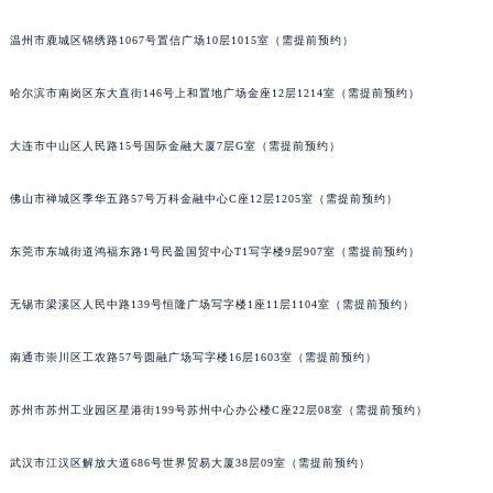
辽宁省铁岭市银州区南马路天梭售后服务中心（需提前预约）
温州市鹿城区锦绣路1067号置信广场10层1015室（需提前预约）
辽宁省营口市站前区市府路与渤海大街交叉口天梭售后服务中心（需提前预约）
辽宁省沈阳市沈河区中街路137号亨得利名表维修授权店1楼天梭售后服务中心（需提前预约）
哈尔滨市南岗区东大直街146号上和置地广场金座12层1214室（需提前预约）
辽宁省沈阳市沈河区中街路83号亨得利名表维修授权店1楼天梭售后服务中心（需提前预约）
北京市朝阳区建国门外大街甲6号华熙国际中心D座11层1102室天梭售后服务中心（北京总部）（需提前预约）
大连市中山区人民路15号国际金融大厦7层G室（需提前预约）
北京市东城区东长安街1号王府井东方广场W3座6层602室天梭售后服务中心（需提前预约）
佛山市禅城区季华五路57号万科金融中心C座12层1205室（需提前预约）
河北省保定市竞秀区朝阳北大街北国先天下天梭售后服务中心（需提前预约）
内蒙古自治区阿拉善盟市左旗土尔扈特大街天梭售后服务中心（需提前预约）
东莞市东城街道鸿福东路1号民盈国贸中心T1写字楼9层907室（需提前预约）
内蒙古自治区巴彦淖尔市临河区新华街天梭售后服务中心（需提前预约）
内蒙古自治区包头市青山区幸福路甲3号王府井百货名表维修天梭售后服务中心（需提前预约）
无锡市梁溪区人民中路139号恒隆广场写字楼1座11层1104室（需提前预约）
内蒙古自治区赤峰市红山区哈达街天梭售后服务中心（需提前预约）
南通市崇川区工农路57号圆融广场写字楼16层1603室（需提前预约）
内蒙古自治区鄂尔多斯市东胜区伊金霍洛街天梭售后服务中心（需提前预约）
内蒙古自治区呼伦贝尔市海拉尔区中央街天梭售后服务中心（需提前预约）
苏州市苏州工业园区星港街199号苏州中心办公楼C座22层08室（需提前预约）
内蒙古自治区通辽市科尔沁区明仁大街天梭售后服务中心（需提前预约）
内蒙古自治区乌海市海勃湾区人民南路天梭售后服务中心（需提前预约）
武汉市江汉区解放大道686号世界贸易大厦38层09室（需提前预约）
内蒙古自治区乌兰察布市集宁区恩和大街天梭售后服务中心（需提前预约）