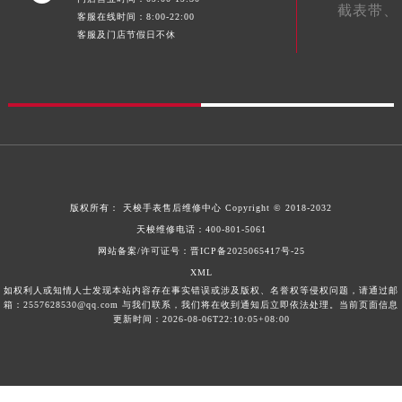
截表带、
客服在线时间：8:00-22:00
湖南省常德市武陵区人民路天梭售后服务中心（需提前预约）
客服及门店节假日不休
湖南省郴州市北湖区国庆北路天梭售后服务中心（需提前预约）
湖南省衡阳市雁峰区解放路天梭售后服务中心（需提前预约）
湖南省怀化市鹤城区迎丰中路天梭售后服务中心（需提前预约）
湖南省娄底市娄星区长青街天梭售后服务中心（需提前预约）
湖南省邵阳市双清区东风路天梭售后服务中心（需提前预约）
湖南省湘潭市雨湖区莲城大道天梭售后服务中心（需提前预约）
湖南省益阳市赫山区桃花仑路天梭售后服务中心（需提前预约）
版权所有：
天梭手表售后维修中心
Copyright © 2018-2032
湖南省永州市冷水滩区永州大道与中兴路交叉口天梭售后服务中心（需提前预约）
天梭维修电话：
400-801-5061
湖南省岳阳市岳阳楼区东茅岭路天梭售后服务中心（需提前预约）
网站备案/许可证号：晋ICP备2025065417号-25
湖南省张家界市永定区解放路天梭售后服务中心（需提前预约）
XML
如权利人或知情人士发现本站内容存在事实错误或涉及版权、名誉权等侵权问题，请通过邮
湖南省长沙市芙蓉区建湘路393号世茂环球金融中心写字楼10层1013室天梭售后服务中心（需提前预约）
箱：2557628530@qq.com 与我们联系，我们将在收到通知后立即依法处理。当前页面信息
湖南省株洲市芦淞区建设南路天梭售后服务中心（需提前预约）
更新时间：2026-08-06T22:10:05+08:00
甘肃省白银市白银区北京路天梭售后服务中心（需提前预约）
甘肃省定西市安定区解放路天梭售后服务中心（需提前预约）
甘肃省敦煌市沙州镇阳关中路天梭售后服务中心（需提前预约）