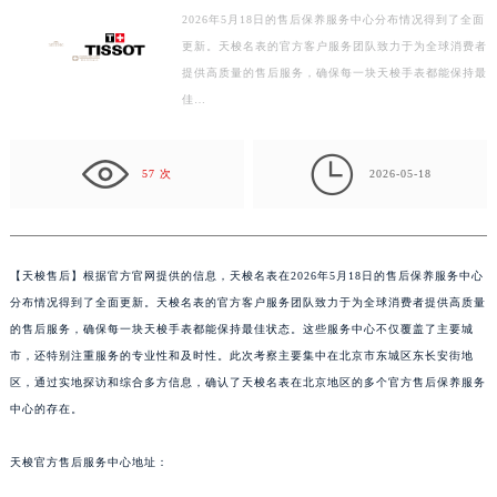
2026年5月18日的售后保养服务中心分布情况得到了全面
徐州市鼓楼区淮海东路29号苏宁广场IFC国际金融中心写字楼35层3508室（需提前预约）
更新。天梭名表的官方客户服务团队致力于为全球消费者
扬州市邗江区国展路29号星耀天地写字楼1号楼18层1803室（需提前预约）
提供高质量的售后服务，确保每一块天梭手表都能保持最
盐城市盐都区世纪大道5号盐城金融城写字楼1号楼16层1604室（需提前预约）
佳…
泰州市海陵区永定东路399号置地商务中心东塔写字楼（华润万象城）17层1706室（需提前预约）
宁波市江北区大闸南路500号来福士广场办公楼20层2009室（需提前预约）

57 次
2026-05-18
杭州市上城区钱江路1366号华润大厦写字楼A座5层503-5室（需提前预约）
金华市金东区东市南街777号金华万达广场写字楼4号楼22层2209室（需提前预约）
绍兴市越城区胜利东路379号世茂天际中心写字楼8层805室（需提前预约）
嘉兴市南湖区广益路705号嘉兴世界贸易中心写字楼A座13层1304室（需提前预约）
【
天梭售后】根据官方官网提供的信息，天梭名表在2026年5月18日的售后保养服务中心
南昌市红谷滩新区红谷中大道998号绿地双子塔（中央广场）A1座办公楼14层07室（需提前预约）
分布情况得到了全面更新。天梭名表的官方客户服务团队致力于为全球消费者提供高质量
的售后服务，确保每一块天梭手表都能保持最佳状态。这些服务中心不仅覆盖了主要城
济南市历下区经十路11111号华润中心写字楼（万象城）15层1508室（需提前预约）
市，还特别注重服务的专业性和及时性。此次考察主要集中在北京市东城区东长安街地
广州市天河区天河路230号万菱汇国际中心写字楼A塔7层704室（需提前预约）
区，通过实地探访和综合多方信息，确认了天梭名表在北京地区的多个官方售后保养服务
广州市越秀区环市东路371-375号世界贸易中心大厦南塔写字楼15层07室（需提前预约）
中心的存在。
深圳市罗湖区深南东路5001号华润大厦写字楼17层1701室（需提前预约）
惠州市惠城区江北文昌一路7号华贸大厦写字楼1座30层05室（需提前预约）
天梭官方售后服务中心地址：
厦门市思明区湖滨东路95号华润大厦写字楼B座11层1104室（需提前预约）