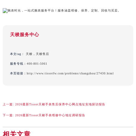
山东省威海市环翠区新威海路89号振华商厦一楼名表维修天梭售后服务中心（需提前预约）
山东省潍坊市奎文区东风东街天梭售后服务中心（需提前预约）
山东省枣庄市滕州市北辛路与善国路交叉口天梭售后服务中心（需提前预约）
山东省淄博市张店区金晶大道天梭售后服务中心（需提前预约）
天梭服务中心
上海市黄浦区南京东路299号宏伊国际广场写字楼8层806室天梭售后服务中心（需提前预约）
上海市徐汇区虹桥路3号港汇中心2座37层3705室天梭售后服务中心（需提前预约）
本文tag：
天梭
，
天梭售后
浙江省杭州市上城区钱江路1366号华润大厦A座5层503-5室天梭售后服务中心（需提前预约）
服务专线：
400-801-5061
浙江省湖州市吴兴区劳动路天梭售后服务中心（需提前预约）
本页链接：
http://www.tissotfw.com/problems/changzhou/27430.html
浙江省嘉兴市南湖区广益路705号嘉兴世界贸易中心A座13层1304室天梭售后服务中心（需提前预约）
浙江省金华市金东区东市南街777号金华万达广场4号楼22楼2209室天梭售后服务中心（需提前预约）
浙江省丽水市莲都区解放街天梭售后服务中心（需提前预约）
浙江省宁波市江北区大闸南路500号来福士广场办公楼20层2009室天梭售后服务中心（需提前预约）
上一篇:
2026最新Tissot天梭手表售后保养中心网点地址实地探访报告
浙江省衢州市柯城区上街天梭售后服务中心（需提前预约）
下一篇:
2026最新Tissot天梭手表维修中心地址调研报告
浙江省绍兴市越城区胜利东路379号世茂天际中心写字楼8层805室天梭售后服务中心（需提前预约）
浙江省舟山市定海区解放东路天梭售后服务中心（需提前预约）
相关文章
澳门特别行政区大堂区议事亭前地（新马路）天梭售后服务中心（需提前预约）