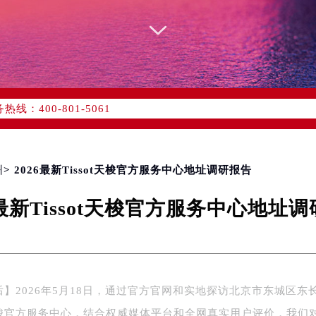
优化升级公告
：400-801-5061
1-5061，服务覆盖中国大陆、香港、澳门、台湾全部区域（非大陆需
点地址：
国际中心写字楼D座11层1102室（北京总部）（需提前预约）
字楼W3座6层602室（需提前预约）
州
> 2026最新Tissot天梭官方服务中心地址调研报告
融中心写字楼26层2603室（需提前预约）
6最新Tissot天梭官方服务中心地址
2座37层3705室（需提前预约）
际广场写字楼8层806室（需提前预约）
南京中心写字楼22层C1-1室（需提前预约）
中心写字楼5号楼10层1008室（需提前预约）
FC国际金融中心写字楼35层3508室（需提前预约）
】2026年5月18日，通过官方官网和实地探访北京市东城区东
楼1号楼18层1803室（需提前预约）
梭官方服务中心，结合权威媒体平台和全网真实用户评价，我们