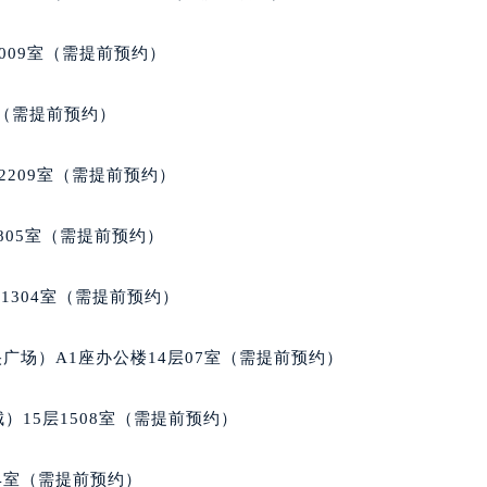
楼1224室（需提前预约）
大厦B座12楼03室（需提前预约）
009室（需提前预约）
心写字楼A座7楼709室（需提前预约）
2层04室（需提前预约）
室（需提前预约）
心A座907室（需提前预约）
A座(旺进大厦)18层09室（需提前预约）
2209室（需提前预约）
国际金融中心14楼14D（需提前预约）
广场写字楼10层06室（需提前预约）
805室（需提前预约）
心写字楼B座13层07室（需提前预约）
安国际中心E座6楼10室（需提前预约）
1304室（需提前预约）
B座17层1707室（需提前预约）
写字楼A座10层1002室（需提前预约）
广场）A1座办公楼14层07室（需提前预约）
心东1幢20楼2002室（需提前预约）
街70号华润万象城写字楼（鄂尔多斯大厦）23层2326室（需
）15层1508室（需提前预约）
州中心写字楼21层2102室（需提前预约）
国际金融中心写字楼20层01室（需提前预约）
04室（需提前预约）