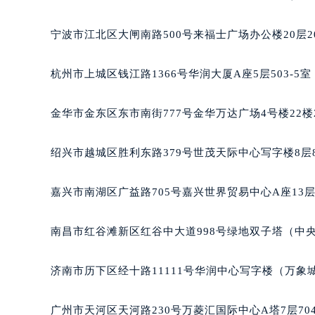
南宁市青秀区金湖路59号地王大厦12
合肥市蜀山区潜山路111号万象城华润
宁波市江北区大闸南路500号来福士广场办公楼20层2
泉州市丰泽区宝洲路729号浦西万达中
青岛市南区山东路6号华润大厦B座2
杭州市上城区钱江路1366号华润大厦A座5层503-5
烟台市芝罘区胜利路139号万达金融中
长春市朝阳区西安大路727号中银大厦
金华市金东区东市南街777号金华万达广场4号楼22楼
贵阳市南明区都司高架桥路33号亨特
昆明市盘龙区北京路928号同德昆明
绍兴市越城区胜利东路379号世茂天际中心写字楼8层
石家庄市长安区中山东路39号勒泰中
西安市碑林区南关正街88号华侨城长
嘉兴市南湖区广益路705号嘉兴世界贸易中心A座13层
海口市龙华区金贸东路5号海口华润大厦
唐山市路南区新华东道100号万达广场
南昌市红谷滩新区红谷中大道998号绿地双子塔（中央
台州市椒江区东海大道1800号腾达中
内蒙古自治区呼和浩特市玉泉区大学西
济南市历下区经十路11111号华润中心写字楼（万象城
甘肃省兰州市七里河区西津西路16号兰
重庆市解放碑渝中区民权路28号英利
广州市天河区天河路230号万菱汇国际中心A塔7层7