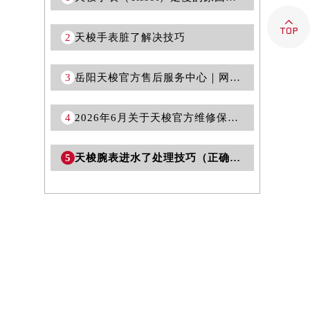

2
天梭手表脏了解决技巧
3
岳阳天梭官方售后服务中心｜网点地址及24小时电话权威信息公示（2026年6月更新）
4
2026年6月关于天梭官方维修保养中心网点搬迁新增的正式文件内容全面公开
5
天梭腕表进水了处理技巧（正确方法避免损害）