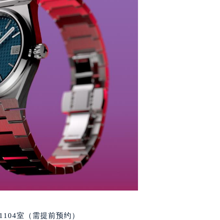
得利名表维修授权店1楼天梭售后服务中心（需提前预约）
得利名表维修授权店1楼天梭售后服务中心（需提前预约）
国际中心D座11层1102室天梭售后服务中心（北京总部）（需
广场W3座6层602室天梭售后服务中心（需提前预约）
先天下天梭售后服务中心（需提前预约）
特大街天梭售后服务中心（需提前预约）
街天梭售后服务中心（需提前预约）
3号王府井百货名表维修天梭售后服务中心（需提前预约）
梭售后服务中心（需提前预约）
霍洛街天梭售后服务中心（需提前预约）
央街天梭售后服务中心（需提前预约）
街天梭售后服务中心（需提前预约）
路天梭售后服务中心（需提前预约）
大街天梭售后服务中心（需提前预约）
市光明街与额尔敦路交叉口天梭售后服务中心（需提前预约）
安大街天梭售后服务中心（需提前预约）
1104室（需提前预约）