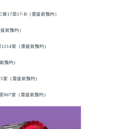
经街交汇处天梭售后服务中心（需提前预约）
后服务中心（需提前预约）
座17层17-B（需提前预约）
天梭售后服务中心（需提前预约）
服务中心（需提前预约）
需提前预约）
服务中心（需提前预约）
服务中心（需提前预约）
1214室（需提前预约）
服务中心（需提前预约）
服务中心（需提前预约）
提前预约）
服务中心（需提前预约）
后服务中心（需提前预约）
05室（需提前预约）
后服务中心（需提前预约）
后服务中心（需提前预约）
层907室（需提前预约）
后服务中心（需提前预约）
售后服务中心（需提前预约）
服务中心（需提前预约）
街交叉口天梭售后服务中心（需提前预约）