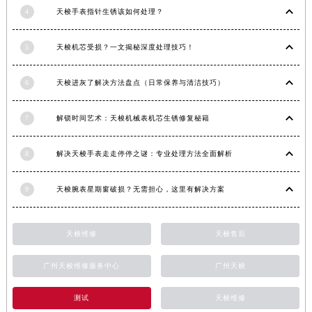
4
天梭手表指针生锈该如何处理？
5
天梭机芯受损？一文揭秘深度处理技巧！
6
天梭进灰了解决方法盘点（日常保养与清洁技巧）
7
解锁时间艺术：天梭机械表机芯生锈修复秘籍
8
解决天梭手表走走停停之谜：专业处理方法全面解析
9
天梭腕表星期窗破损？无需担心，这里有解决方案
天梭维修
天梭售后
广州天梭维修服务中心
广州天梭
测试
天梭维修