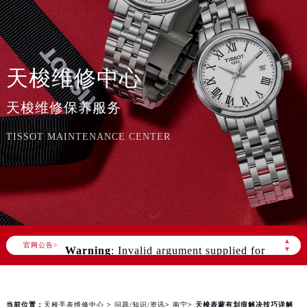
天梭维修中心
天梭维修保养服务
TISSOT MAINTENANCE CENTER
Warning
: Invalid argument supplied for
foreach() in
▲
官网公告>
▼
/www/wwwroot/seo/countryt/two/www.tissotf
content/themes/tissot/header.php
on line
166