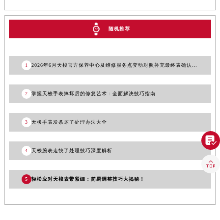
随机推荐
1
2026年6月天梭官方保养中心及维修服务点变动对照补充最终表确认内容
2
掌握天梭手表摔坏后的修复艺术：全面解决技巧指南
3
天梭手表发条坏了处理办法大全

4
天梭腕表走快了处理技巧深度解析

5
轻松应对天梭表带紧绷：简易调整技巧大揭秘！