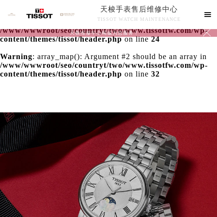
天梭手表售后维修中心
Warning
: extract() expects parameter 1 to be array, null

TISSOT WATCH MAINTENANCE
given in
/www/wwwroot/seo/countryt/two/www.tissotfw.com/wp-

天梭维修中心竭诚为您服务！
content/themes/tissot/header.php
on line
24
Warning
: array_map(): Argument #2 should be an array in
/www/wwwroot/seo/countryt/two/www.tissotfw.com/wp-
content/themes/tissot/header.php
on line
32
中心介绍
联系我们