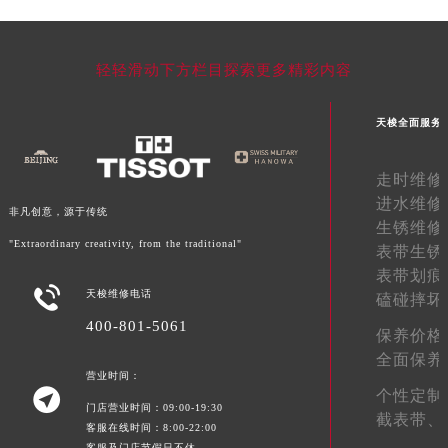
轻轻滑动下方栏目探索更多精彩内容
天梭全面服务
走时维修
进水维修
非凡创意，源于传统
生锈维修
"Extraordinary creativity, from the traditional"
表带生锈
表带划痕

天梭维修电话
磕碰摔坏
400-801-5061
保养价格
全面保养
营业时间：

个性定制
门店营业时间：09:00-19:30
截表带、
客服在线时间：8:00-22:00