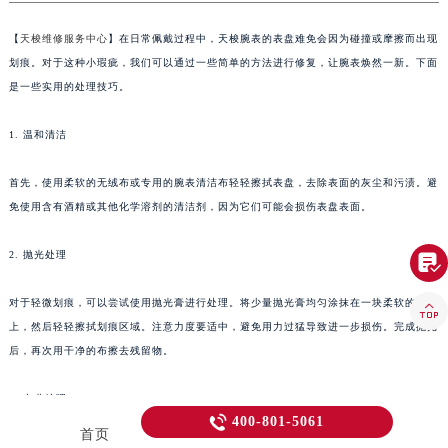
金华市金东区东市南街777号金华万达广场写字楼4号楼22层2209室（需提前预约）
【
天梭维修服务中心
】在日常佩戴过程中，天梭腕表的表盘难免会因为碰撞或摩擦而出现
绍兴市越城区胜利东路379号世茂天际中心写字楼8层805室（需提前预约）
划痕。对于这种小瑕疵，我们可以通过一些简单的方法进行修复，让腕表焕然一新。下面
嘉兴市南湖区广益路705号嘉兴世界贸易中心写字楼A座13层1304室（需提前预约）
是一些实用的处理技巧。
南昌市红谷滩新区红谷中大道998号绿地双子塔（中央广场）A1座办公楼14层07室（需提前预约）
济南市历下区经十路11111号华润中心写字楼（万象城）15层1508室（需提前预约）
1. 温和清洁
广州市天河区天河路230号万菱汇国际中心写字楼A塔7层704室（需提前预约）
首先，使用柔软的无绒布或专用的腕表清洁布轻轻擦拭表盘，去除表面的灰尘和污渍。避
广州市越秀区环市东路371-375号世界贸易中心大厦南塔写字楼15层07室（需提前预约）
免使用含有酒精或其他化学溶剂的清洁剂，因为它们可能会损伤表盘表面。
深圳市罗湖区深南东路5001号华润大厦写字楼17层1701室（需提前预约）
惠州市惠城区江北文昌一路7号华贸大厦写字楼1座30层05室（需提前预约）
2. 抛光处理

厦门市思明区湖滨东路95号华润大厦写字楼B座11层1104室（需提前预约）
福州市鼓楼区五四路128-1号恒力城写字楼15层03室（需提前预约）
对于轻微划痕，可以尝试使用抛光膏进行处理。将少量抛光膏均匀涂抹在一块柔软的布

成都市锦江区人民东路6号SAC东原中心写字楼24层2406B室（需提前预约）
上，然后轻轻擦拭划痕区域。注意力度要适中，避免用力过猛导致进一步损伤。完成抛光
后，再次用干净的布擦去残留物。
重庆市江北区观音桥步行街2号融恒时代广场写字楼9层902室（需提前预约）
长沙市芙蓉区定王台街道建湘路393号世茂环球金融中心写字楼（芙蓉广场）10层13室（需提前预约）
3. 专业护理
郑州市二七区铭功路10号华润大厦写字楼29层2905室（需提前预约）

400-801-5061
首页
太原市迎泽区解放路15号亨得利名表服务中心（品牌授权店）3层整层（需提前预约）
如果划痕较为严重，上述方法可能无法完全解决问题。这时建议寻求专业的腕表维修服