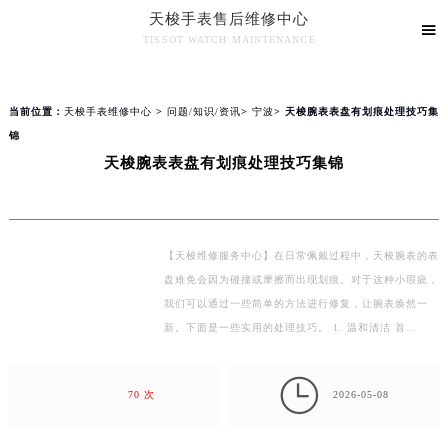
天梭手表售后维修中心
2026年8月天梭全国官方售后客户服务热线：400-801-5061
▲

官网公告>
▼
TISSOT WATCH MAINTENANCE
天梭官方全国统一服务热线400-801-5061，服务覆盖中国大陆、香港、澳门、台湾全部区域（非大陆需加拨“+86”）
天梭维修中心竭诚为您服务！
2026年8月天梭售后服务中心最新网点地址：
北京市朝阳区建国门外大街甲6号华熙国际中心写字楼D座11层1102室（北京总部）（需提前预约）
知识/资讯
当前位置：
天梭手表维修中心
>
问题/知识/资讯
>
宁波
> 天梭腕表表盘有划痕处理技巧集
北京市东城区东长安街1号东方广场写字楼W3座6层602室（需提前预约）
锦
天津市和平区赤峰道136号天津国际金融中心写字楼26层2603室（需提前预约）
天梭腕表表盘有划痕处理技巧集锦
上海市徐汇区虹桥路3号港汇中心写字楼2座37层3705室（需提前预约）
上海市黄浦区南京东路299号宏伊国际广场写字楼8层806室（需提前预约）
南京市秦淮区中山南路1号（新街口）南京中心写字楼22层C1-1室（需提前预约）
【天梭维修服务中心】在日常佩戴过程中，天梭腕表的表
常州市新北区龙锦路1590号现代传媒中心写字楼5号楼10层1008室（需提前预约）
盘难免会因为碰撞或摩擦而出现划痕。对于这种小瑕疵，
徐州市鼓楼区淮海东路29号苏宁广场IFC国际金融中心写字楼35层3508室（需提前预约）
我们可以通过一些简单的方法进行修复，让腕表焕然一
扬州市邗江区国展路29号星耀天地写字楼1号楼18层1803室（需提前预约）
新。下面是一些实用的处理技巧。 1. 温和清洁 首…
盐城市盐都区世纪大道5号盐城金融城写字楼1号楼16层1604室（需提前预约）

泰州市海陵区永定东路399号置地商务中心东塔写字楼（华润万象城）17层1706室（需提前预约）
70 次
2026-05-08
宁波市江北区大闸南路500号来福士广场办公楼20层2009室（需提前预约）
杭州市上城区钱江路1366号华润大厦写字楼A座5层503-5室（需提前预约）