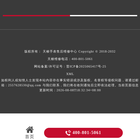
甘肃省合作市人民街天梭售后服务中心（需提前预约）
甘肃省嘉峪关市雄关区新华中路天梭售后服务中心（需提前预约）
甘肃省金昌市金川区北京路天梭售后服务中心（需提前预约）
甘肃省酒泉市肃州区西大街天梭售后服务中心（需提前预约）
甘肃省临夏市城南街道团结路天梭售后服务中心（需提前预约）
甘肃省陇南市武都区人民路天梭售后服务中心（需提前预约）
版权所有：
天梭手表售后维修中心
Copyright © 2018-2032
甘肃省平凉市崆峒区西大街天梭售后服务中心（需提前预约）
天梭维修电话：
400-801-5061
网站备案/许可证号：晋ICP备2025065417号-25
甘肃省庆阳市西峰区南大街天梭售后服务中心（需提前预约）
XML
甘肃省天水市秦州区民主路天梭售后服务中心（需提前预约）
如权利人或知情人士发现本站内容存在事实错误或涉及版权、名誉权等侵权问题，请通过邮
甘肃省武威市凉州区迎宾路天梭售后服务中心（需提前预约）
箱：2557628530@qq.com 与我们联系，我们将在收到通知后立即依法处理。当前页面信息
更新时间：2026-08-08T18:32:34+08:00
甘肃省张掖市甘州区民乐北路天梭售后服务中心（需提前预约）
宁夏回族自治区固原市原州区文化街天梭售后服务中心（需提前预约）
宁夏回族自治区石嘴山市大武口区贺兰山路天梭售后服务中心（需提前预约）
宁夏回族自治区吴忠市利通区开元大道天梭售后服务中心（需提前预约）
宁夏回族自治区银川市兴庆区新华东路97号新百中心C馆一层C1-18号商铺天梭售后服务中心（需提前预约）

400-801-5061
首页
宁夏回族自治区中卫市沙坡头区鼓楼东街天梭售后服务中心（需提前预约）