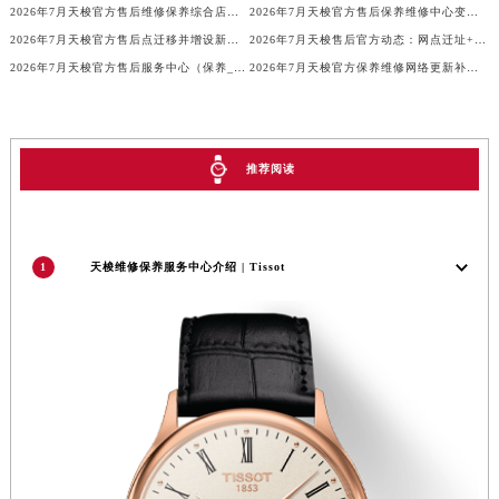
2026年7月天梭官方售后维修保养综合店迁址与新开补充汇总文本
2026年7月天梭官方售后保养维修中心变动通知正式版
广东省梅州市梅江区金燕大道天梭售后服务中心（需提前预约）
2026年7月天梭官方售后点迁移并增设新点速览
2026年7月天梭售后官方动态：网点迁址+新店开业
广东省清远市清城区湖西路天梭售后服务中心（需提前预约）
2026年7月天梭官方售后服务中心（保养_维修）迁址与新增信息
2026年7月天梭官方保养维修网络更新补充最终版（含搬迁新增店面）确认发布
广东省汕头市龙湖区长平路天梭售后服务中心（需提前预约）
广东省汕尾市城区香洲街道园林社区翠园街天梭售后服务中心（需提前预约）
广东省韶关市武江区芙蓉新区与老城中心交汇处天梭售后服务中心（需提前预约）
推荐阅读
广东省深圳市罗湖区深南东路5001号华润大厦17层1701室天梭售后服务中心（需提前预约）
广东省阳江市江城区东风一路天梭售后服务中心（需提前预约）
广东省云浮市云城区金山路天梭售后服务中心（需提前预约）
1
天梭维修保养服务中心介绍 | Tissot
广东省湛江市赤坎区观海北路天梭售后服务中心（需提前预约）
广东省肇庆市端州区信安大道与砚都大道交汇处天梭售后服务中心（需提前预约）
广西壮族自治区百色市右江区中山二路天梭售后服务中心（需提前预约）
广西壮族自治区北海市海城区北京路天梭售后服务中心（需提前预约）
广西壮族自治区崇左市江州区石景林街道友谊大道与丽川路交汇处天梭售后服务中心（需提前预约）
广西壮族自治区防城港市港口区金花茶大道天梭售后服务中心（需提前预约）
广西壮族自治区贵港市港北区港城街道布山大道与仙衣路交叉口天梭售后服务中心（需提前预约）
广西壮族自治区桂林市秀峰区红岭路天梭售后服务中心（需提前预约）