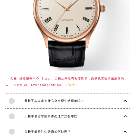
广西壮族自治区河池市金城江区金城江街道朝阳路天梭售后服务中心（需提前预约）
广西壮族自治区贺州市八步区城东街道灵峰南路天梭售后服务中心（需提前预约）
广西壮族自治区来宾市兴宾区桂中大道天梭售后服务中心（需提前预约）
广西壮族自治区柳州市城中区中山中路天梭售后服务中心（需提前预约）
广西壮族自治区钦州市钦南区金海湾东大街天梭售后服务中心（需提前预约）
广西壮族自治区梧州市万秀区龙湖镇高旺路天梭售后服务中心（需提前预约）
广西壮族自治区玉林市玉州区金玉路天梭售后服务中心（需提前预约）
海南省儋州市儋州市那大镇兰洋北路天梭售后服务中心（需提前预约）
海南省东方市八所镇解放西路天梭售后服务中心（需提前预约）
天梭 维修服务中心 Tissot 天梭从来没有改变世界，而是把它留给佩戴它的
海南省琼海市嘉积镇东风路天梭售后服务中心（需提前预约）
人。 Tissot will never change the wo......
详情 >
海南省三沙市西沙区西沙群岛永兴岛北京路天梭售后服务中心（需提前预约）
海南省三亚市吉阳区迎宾路天梭售后服务中心（需提前预约）
2
天梭手表表盘为什么会出现生锈现象呢？
海南省万宁市万城镇解放路天梭售后服务中心（需提前预约）
海南省文昌市文城镇教育东路天梭售后服务中心（需提前预约）
3
天梭手表进水的具体处理方法有哪些！
海南省五指山市通什镇三月三大道天梭售后服务中心（需提前预约）
4
天梭手表指针生锈该如何处理？
香港特别行政区尖沙咀区油尖旺区广东道天梭售后服务中心（需提前预约）