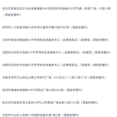
辽宁省铁岭市银州区南马路天梭售后服务中心（需提前预约）
长沙市芙蓉区定王台街道建湘路393号世茂环球金融中心写字楼（芙蓉广场）10层13室
辽宁省营口市站前区市府路与渤海大街交叉口天梭售后服务中心（需提前预约）
（需提前预约）
辽宁省沈阳市沈河区中街路137号亨得利名表维修授权店1楼天梭售后服务中心（需提前预约）
辽宁省沈阳市沈河区中街路83号亨得利名表维修授权店1楼天梭售后服务中心（需提前预约）
郑州市二七区铭功路10号华润大厦写字楼29层2905室（需提前预约）
北京市朝阳区建国门外大街甲6号华熙国际中心D座11层1102室天梭售后服务中心（北京总部）（需提前预约）
太原市迎泽区解放路15号亨得利名表服务中心（品牌授权店）3层整层（需提前预约）
北京市东城区东长安街1号王府井东方广场W3座6层602室天梭售后服务中心（需提前预约）
河北省保定市竞秀区朝阳北大街北国先天下天梭售后服务中心（需提前预约）
沈阳市沈河区中街路137号亨得利名表服务中心（品牌授权店）1层整层（需提前预约）
内蒙古自治区阿拉善盟市左旗土尔扈特大街天梭售后服务中心（需提前预约）
内蒙古自治区巴彦淖尔市临河区新华街天梭售后服务中心（需提前预约）
沈阳市沈河区中街路83号亨得利名表服务中心（品牌授权店）1层整层（需提前预约）
内蒙古自治区包头市青山区幸福路甲3号王府井百货名表维修天梭售后服务中心（需提前预约）
乌鲁木齐市天山区红山路26号时代广场（CCMALL）C座17层17-B（需提前预约）
内蒙古自治区赤峰市红山区哈达街天梭售后服务中心（需提前预约）
内蒙古自治区鄂尔多斯市东胜区伊金霍洛街天梭售后服务中心（需提前预约）
温州市鹿城区锦绣路1067号置信广场10层1015室（需提前预约）
内蒙古自治区呼伦贝尔市海拉尔区中央街天梭售后服务中心（需提前预约）
内蒙古自治区通辽市科尔沁区明仁大街天梭售后服务中心（需提前预约）
哈尔滨市南岗区东大直街146号上和置地广场金座12层1214室（需提前预约）
内蒙古自治区乌海市海勃湾区人民南路天梭售后服务中心（需提前预约）
内蒙古自治区乌兰察布市集宁区恩和大街天梭售后服务中心（需提前预约）
大连市中山区人民路15号国际金融大厦7层G室（需提前预约）