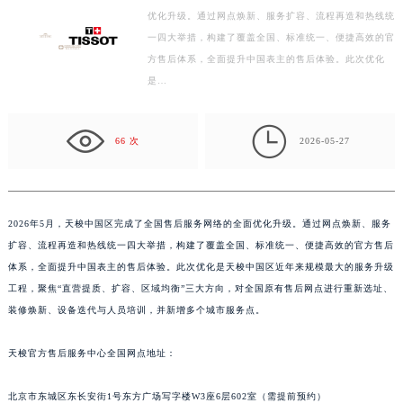
优化升级。通过网点焕新、服务扩容、流程再造和热线统
徐州市鼓楼区淮海东路29号苏宁广场IFC国际金融中心写字楼35层3508室（需提前预约）
一四大举措，构建了覆盖全国、标准统一、便捷高效的官
扬州市邗江区国展路29号星耀天地写字楼1号楼18层1803室（需提前预约）
方售后体系，全面提升中国表主的售后体验。此次优化
盐城市盐都区世纪大道5号盐城金融城写字楼1号楼16层1604室（需提前预约）
是…
泰州市海陵区永定东路399号置地商务中心东塔写字楼（华润万象城）17层1706室（需提前预约）
宁波市江北区大闸南路500号来福士广场办公楼20层2009室（需提前预约）

66 次
2026-05-27
杭州市上城区钱江路1366号华润大厦写字楼A座5层503-5室（需提前预约）
金华市金东区东市南街777号金华万达广场写字楼4号楼22层2209室（需提前预约）
绍兴市越城区胜利东路379号世茂天际中心写字楼8层805室（需提前预约）
嘉兴市南湖区广益路705号嘉兴世界贸易中心写字楼A座13层1304室（需提前预约）
2026年5月，天梭中国区完成了全国售后服务网络的全面优化升级。通过网点焕新、服务
南昌市红谷滩新区红谷中大道998号绿地双子塔（中央广场）A1座办公楼14层07室（需提前预约）
扩容、流程再造和热线统一四大举措，构建了覆盖全国、标准统一、便捷高效的官方售后
体系，全面提升中国表主的售后体验。此次优化是天梭中国区近年来规模最大的服务升级
济南市历下区经十路11111号华润中心写字楼（万象城）15层1508室（需提前预约）
工程，聚焦“直营提质、扩容、区域均衡”三大方向，对全国原有售后网点进行重新选址、
广州市天河区天河路230号万菱汇国际中心写字楼A塔7层704室（需提前预约）
装修焕新、设备迭代与人员培训，并新增多个城市服务点。
广州市越秀区环市东路371-375号世界贸易中心大厦南塔写字楼15层07室（需提前预约）
深圳市罗湖区深南东路5001号华润大厦写字楼17层1701室（需提前预约）
天梭官方售后服务中心全国网点地址：
惠州市惠城区江北文昌一路7号华贸大厦写字楼1座30层05室（需提前预约）
厦门市思明区湖滨东路95号华润大厦写字楼B座11层1104室（需提前预约）
北京市东城区东长安街1号东方广场写字楼W3座6层602室（需提前预约）