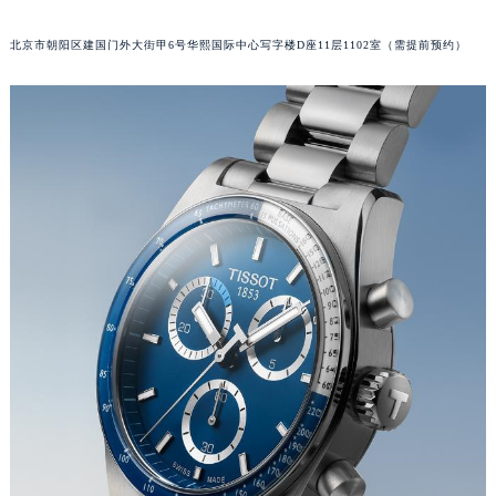
福州市鼓楼区五四路128-1号恒力城写字楼15层03室（需提前预约）
北京市朝阳区建国门外大街甲6号华熙国际中心写字楼D座11层1102室（需提前预约）
成都市锦江区人民东路6号SAC东原中心写字楼24层2406B室（需提前预约）
重庆市江北区观音桥步行街2号融恒时代广场写字楼9层902室（需提前预约）
长沙市芙蓉区定王台街道建湘路393号世茂环球金融中心写字楼（芙蓉广场）10层13室（需提前预约）
郑州市二七区铭功路10号华润大厦写字楼29层2905室（需提前预约）
太原市迎泽区解放路15号亨得利名表服务中心（品牌授权店）3层整层（需提前预约）
沈阳市沈河区中街路137号亨得利名表服务中心（品牌授权店）1层整层（需提前预约）
沈阳市沈河区中街路83号亨得利名表服务中心（品牌授权店）1层整层（需提前预约）
乌鲁木齐市天山区红山路26号时代广场（CCMALL）C座17层17-B（需提前预约）
温州市鹿城区锦绣路1067号置信广场10层1015室（需提前预约）
哈尔滨市道里区友谊西路600号富力中心T2座写字楼29层03室（需提前预约）
大连市中山区人民路15号国际金融大厦7层G室（需提前预约）
佛山市禅城区季华五路57号万科金融中心C座12层1205室（需提前预约）
东莞市东城街道鸿福东路1号民盈国贸中心T1写字楼9层907室（需提前预约）
无锡市梁溪区人民中路139号恒隆广场写字楼1座11层1104室（需提前预约）
南通市崇川区工农路57号圆融广场写字楼16层1603室（需提前预约）