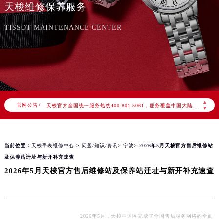
天梭维修保养服务
TISSOT MAINTENANCE CENTER
2026年8月天梭中国区售后服务网络优化升级公告
2026年8月天梭全国官方售后客户服务热线：400-801-5061
▲
官网公告>
天梭官方全国统一服务热线400-801-5061，服务覆盖中国大陆、香港、澳门、台湾全部区域（非大陆需加拨“+86”）
▼
2026年8月天梭售后服务中心最新网点地址：
北京市朝阳区建国门外大街甲6号华熙国际中心写字楼D座11层1102室（北京总部）（需提前预约）
当前位置：
天梭手表维修中心
>
问题/知识/资讯
>
宁波
> 2026年5月天梭官方售后维修站
北京市东城区东长安街1号东方广场写字楼W3座6层602室（需提前预约）
及保养站迁址与新开补充速查
天津市和平区赤峰道136号天津国际金融中心写字楼26层2603室（需提前预约）
2026年5月天梭官方售后维修站及保养站迁址与新开补充速查
上海市徐汇区虹桥路3号港汇中心写字楼2座37层3705室（需提前预约）
上海市黄浦区南京东路299号宏伊国际广场写字楼8层806室（需提前预约）
南京市秦淮区中山南路1号（新街口）南京中心写字楼22层C1-1室（需提前预约）
常州市新北区龙锦路1590号现代传媒中心写字楼5号楼10层1008室（需提前预约）
2026年5月，天梭中国区完成了全国售后服务网络的全面