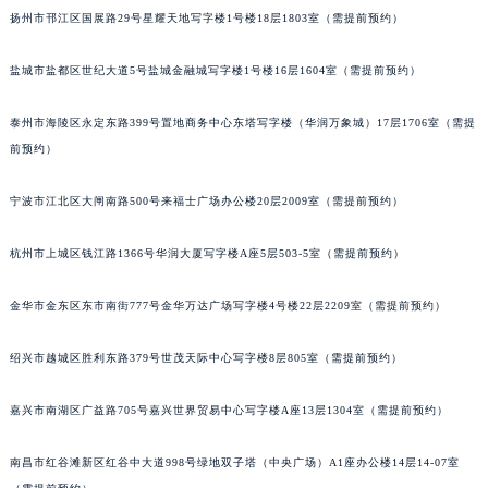
扬州市邗江区国展路29号星耀天地写字楼1号楼18层1803室（需提前预约）
甘肃省兰州市七里河区西津西路16号兰州中心写字楼21层2102室（需提前预约）
重庆市解放碑渝中区民权路28号英利国际金融中心写字楼20层01室（需提前预约）
盐城市盐都区世纪大道5号盐城金融城写字楼1号楼16层1604室（需提前预约）
黑龙江省大庆市萨尔图区会战大街天梭售后服务中心（需提前预约）
黑龙江省鹤岗市向阳区红军路天梭售后服务中心（需提前预约）
泰州市海陵区永定东路399号置地商务中心东塔写字楼（华润万象城）17层1706室（需提
黑龙江省黑河市爱辉区中央街天梭售后服务中心（需提前预约）
前预约）
黑龙江省鸡西市鸡冠区红军路天梭售后服务中心（需提前预约）
宁波市江北区大闸南路500号来福士广场办公楼20层2009室（需提前预约）
黑龙江省佳木斯市向阳区长安路天梭售后服务中心（需提前预约）
黑龙江省牡丹江市东安区太平路天梭售后服务中心（需提前预约）
杭州市上城区钱江路1366号华润大厦写字楼A座5层503-5室（需提前预约）
黑龙江省七台河市桃山区大同街天梭售后服务中心（需提前预约）
黑龙江省齐齐哈尔市龙沙区龙华路天梭售后服务中心（需提前预约）
金华市金东区东市南街777号金华万达广场写字楼4号楼22层2209室（需提前预约）
黑龙江省双鸭山市尖山区新兴大街天梭售后服务中心（需提前预约）
黑龙江省绥化市北林区新华街与康庄路交叉口天梭售后服务中心（需提前预约）
绍兴市越城区胜利东路379号世茂天际中心写字楼8层805室（需提前预约）
黑龙江省伊春市伊美区通河路天梭售后服务中心（需提前预约）
嘉兴市南湖区广益路705号嘉兴世界贸易中心写字楼A座13层1304室（需提前预约）
吉林省白城市洮北区明仁南街天梭售后服务中心（需提前预约）
吉林省白山市浑江区浑江大街天梭售后服务中心（需提前预约）
南昌市红谷滩新区红谷中大道998号绿地双子塔（中央广场）A1座办公楼14层14-07室
吉林省吉林市船营区河南街天梭售后服务中心（需提前预约）