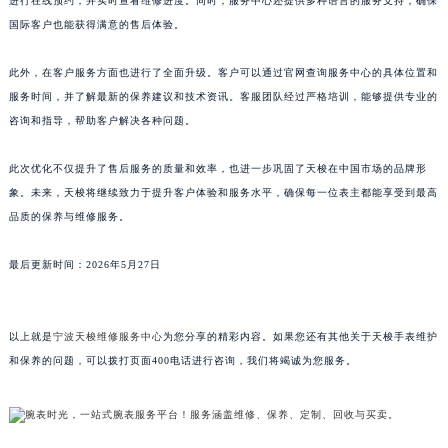
进行在线预约，并实时查看维修进度。同时，服务中心还提供多种语言的服务支持，确保
山东省威海市环翠区新威海路89号振华商厦一楼名表维修天梭售后服务中心（需提前预约）
国际客户也能获得满意的售后体验。
山东省潍坊市奎文区东风东街天梭售后服务中心（需提前预约）
此外，在客户服务方面也进行了全面升级。客户可以通过官网查询服务中心的具体位置和
山东省枣庄市滕州市北辛路与善国路交叉口天梭售后服务中心（需提前预约）
服务时间，并了解最新的保养建议和技术资讯。客服团队经过严格培训，能够提供专业的
山东省淄博市张店区金晶大道天梭售后服务中心（需提前预约）
咨询和指导，帮助客户解决各种问题。
上海市黄浦区南京东路299号宏伊国际广场写字楼8层806室天梭售后服务中心（需提前预约）
上海市徐汇区虹桥路3号港汇中心2座37层3705室天梭售后服务中心（需提前预约）
此次优化不仅提升了售后服务的质量和效率，也进一步巩固了天梭在中国市场的品牌形
浙江省杭州市上城区钱江路1366号华润大厦A座5层503-5室天梭售后服务中心（需提前预约）
象。未来，天梭将继续致力于提升客户体验和服务水平，确保每一位表主都能享受到最高
浙江省湖州市吴兴区劳动路天梭售后服务中心（需提前预约）
品质的保养与维修服务。
浙江省嘉兴市南湖区广益路705号嘉兴世界贸易中心A座13层1304室天梭售后服务中心（需提前预约）
最后更新时间：2026年5月27日
浙江省金华市金东区东市南街777号金华万达广场4号楼22楼2209室天梭售后服务中心（需提前预约）
浙江省丽水市莲都区解放街天梭售后服务中心（需提前预约）
浙江省宁波市江北区大闸南路500号来福士广场办公楼20层2009室天梭售后服务中心（需提前预约）
以上就是
宁波天梭维修服务中心
为您分享的精彩内容。如果您还有其他关于天梭手表维护
浙江省衢州市柯城区上街天梭售后服务中心（需提前预约）
和保养的问题，可以拨打页面400电话进行咨询，我们将竭诚为您服务。
浙江省绍兴市越城区胜利东路379号世茂天际中心写字楼8层805室天梭售后服务中心（需提前预约）
浙江省舟山市定海区解放东路天梭售后服务中心（需提前预约）
澳门特别行政区大堂区议事亭前地（新马路）天梭售后服务中心（需提前预约）