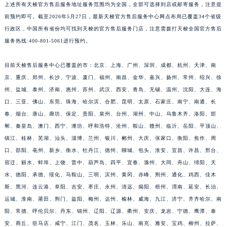
上述所有天梭官方售后服务地址服务范围均为全国，全部可选择到店或邮寄服务，注意提
福建省莆田市城厢区霞林街道荔华东大道天梭售后服务中心（需提前预约）
前预约即可。截至2026年5月27日，最新天梭官方售后服务中心网点布局已覆盖34个省级
福建省三明市三元区东乾二路天梭售后服务中心（需提前预约）
行政区，中国所有省份均可找到天梭的官方售后服务门店，注意需拨打天梭全国官方售后
福建省漳州市龙文区步港路天梭售后服务中心（需提前预约）
服务热线:400-801-5061进行预约。
江苏省常州市新北区龙锦路1590号现代传媒中心5号楼10层1008室天梭售后服务中心（需提前预约）
目前天梭售后服务中心已覆盖的市：北京、上海、广州、深圳、成都、杭州、天津、南
江苏省淮安市清江浦区淮海北路天梭售后服务中心（需提前预约）
京、重庆、郑州、长沙、宁波、厦门、福州、南昌、金华、嘉兴、扬州、常州、绍兴、徐
江苏省连云港市海州区通灌北路天梭售后服务中心（需提前预约）
州、盐城、泰州、济南、惠州、苏州、武汉、西安、青岛、无锡、温州、沈阳、大连、海
江苏省南京市秦淮区中山南路1号南京中心22层22-C1-C3室天梭售后服务中心（需提前预约）
口、三亚、佛山、东莞、珠海、哈尔滨、合肥、昆明、太原、石家庄、南宁、南通、长
江苏省宿迁市宿城区西湖路天梭售后服务中心（需提前预约）
春、烟台、唐山、廊坊、保定、贵阳、泉州、台州、湖州、中山、乌鲁木齐、洛阳、邯
江苏省泰州市海陵区永定东路399号置地商务中心东塔（华润万象城）17层1706室天梭售后服务中心（需提前预约）
郸、秦皇岛、澳门、西宁、潍坊、呼和浩特、沧州、鞍山、赣州、临沂、岳阳、平顶山、
江苏省徐州市鼓楼区淮海东路29号苏宁广场IFC国际金融中心35层3508室天梭售后服务中心（需提前预约）
镇江、桂林、芜湖、汕头、淄博、兰州、银川、郴州、大庆、张家口、衡阳、焦作、周
口、邵阳、亳州、新乡、衡水、牡丹江、德州、聊城、包头、淮安、宜昌、许昌、邢台、
江苏省盐城市盐都区世纪大道5号盐城金融城写字楼1号楼16层1604室天梭售后服务中心（需提前预约）
宿迁、丽水、蚌埠、上饶、晋中、葫芦岛、四平、宜春、滁州、大同、舟山、绵阳、天
江苏省扬州市邗江区国展路29号星耀天地写字楼1号楼18层1803室天梭售后服务中心（需提前预约）
水、德阳、承德、绥化、马鞍山、三明、滨州、黄冈、赤峰、荆州、通化、鸡西、佳木
江苏省镇江市京口区中山东路天梭售后服务中心（需提前预约）
斯、黑河、连云港、阜阳、吉安、枣庄、永州、清远、揭阳、梧州、渭南、延安、长治、
江西省抚州市临川区赣东大道天梭售后服务中心（需提前预约）
运城、淮南、莆田、荆门、益阳、梅州、达州、榆林、威海、九江、济宁、齐齐哈尔、南
江西省赣州市章贡区文清路天梭售后服务中心（需提前预约）
阳、常德、呼伦贝尔、丹东、锦州、辽阳、辽源、衢州、安庆、龙岩、宁德、鹰潭、泰
江西省吉安市吉州区井冈山大道天梭售后服务中心（需提前预约）
安、商丘、驻马店、咸宁、江门、茂名、玉林、乐山、南充、雅安、宝鸡、柳州、拉萨、