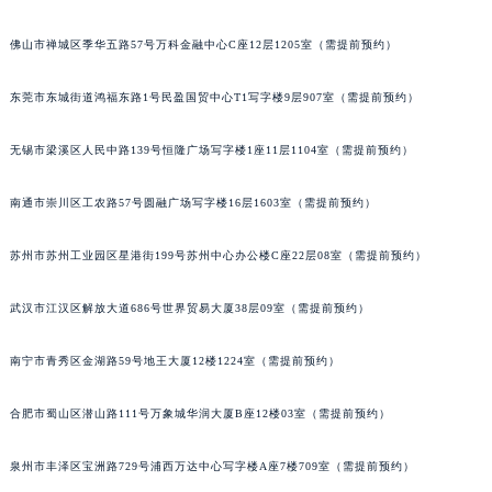
内蒙古自治区锡林郭勒盟市锡林浩特市光明街与额尔敦路交叉口天梭售后服务中心（需提前预约）
佛山市禅城区季华五路57号万科金融中心C座12层1205室（需提前预约）
内蒙古自治区兴安盟市乌兰浩特市兴安大街天梭售后服务中心（需提前预约）
山西省大同市平城区迎宾街天梭售后服务中心（需提前预约）
东莞市东城街道鸿福东路1号民盈国贸中心T1写字楼9层907室（需提前预约）
山西省晋城市城区黄华街天梭售后服务中心（需提前预约）
山西省晋中市榆次区顺城街天梭售后服务中心（需提前预约）
无锡市梁溪区人民中路139号恒隆广场写字楼1座11层1104室（需提前预约）
山西省临汾市尧都区解放路天梭售后服务中心（需提前预约）
南通市崇川区工农路57号圆融广场写字楼16层1603室（需提前预约）
山西省吕梁市离石区永宁中路与建设街交叉口天梭售后服务中心（需提前预约）
山西省朔州市朔城区怡西路与鄯阳西街交汇处天梭售后服务中心（需提前预约）
苏州市苏州工业园区星港街199号苏州中心办公楼C座22层08室（需提前预约）
山西省忻州市忻府区和平东街与七一南路交叉口天梭售后服务中心（需提前预约）
山西省阳泉市郊区平阳东街与新城大道交叉口天梭售后服务中心（需提前预约）
武汉市江汉区解放大道686号世界贸易大厦38层09室（需提前预约）
山西省运城市盐湖区河东街天梭售后服务中心（需提前预约）
山西省长治市潞州区英雄中路天梭售后服务中心（需提前预约）
南宁市青秀区金湖路59号地王大厦12楼1224室（需提前预约）
山西省太原市迎泽区迎泽街道解放路15号亨得利名表维修授权店3楼天梭售后服务中心（需提前预约）
合肥市蜀山区潜山路111号万象城华润大厦B座12楼03室（需提前预约）
天津市和平区赤峰道136号天津国际金融中心26层2603室天梭售后服务中心（需提前预约）
安徽省安庆市迎江区人民路天梭售后服务中心（需提前预约）
泉州市丰泽区宝洲路729号浦西万达中心写字楼A座7楼709室（需提前预约）
安徽省蚌埠市蚌山区淮河路天梭售后服务中心（需提前预约）