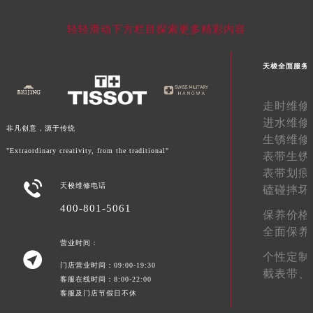
湖南省常德市武陵区人民路天梭售后服务中心（需提前预约）
轻轻滑动下方栏目探索更多精彩内容
湖南省郴州市北湖区国庆北路天梭售后服务中心（需提前预约）
湖南省衡阳市雁峰区解放路天梭售后服务中心（需提前预约）
天梭全面服务
湖南省怀化市鹤城区迎丰中路天梭售后服务中心（需提前预约）
湖南省娄底市娄星区长青街天梭售后服务中心（需提前预约）
走时维修
湖南省邵阳市双清区东风路天梭售后服务中心（需提前预约）
进水维修
非凡创意，源于传统
湖南省湘潭市雨湖区莲城大道天梭售后服务中心（需提前预约）
生锈维修
湖南省益阳市赫山区桃花仑路天梭售后服务中心（需提前预约）
"Extraordinary creativity, from the traditional"
表带生锈
湖南省永州市冷水滩区永州大道与中兴路交叉口天梭售后服务中心（需提前预约）
表带划痕

天梭维修电话
磕碰摔坏
湖南省岳阳市岳阳楼区东茅岭路天梭售后服务中心（需提前预约）
400-801-5061
湖南省张家界市永定区解放路天梭售后服务中心（需提前预约）
保养价格
湖南省长沙市芙蓉区建湘路393号世茂环球金融中心写字楼10层1013室天梭售后服务中心（需提前预约）
全面保养
营业时间：
湖南省株洲市芦淞区建设南路天梭售后服务中心（需提前预约）

个性定制
门店营业时间：09:00-19:30
甘肃省白银市白银区北京路天梭售后服务中心（需提前预约）
截表带、
客服在线时间：8:00-22:00
甘肃省定西市安定区解放路天梭售后服务中心（需提前预约）
客服及门店节假日不休
甘肃省敦煌市沙州镇阳关中路天梭售后服务中心（需提前预约）