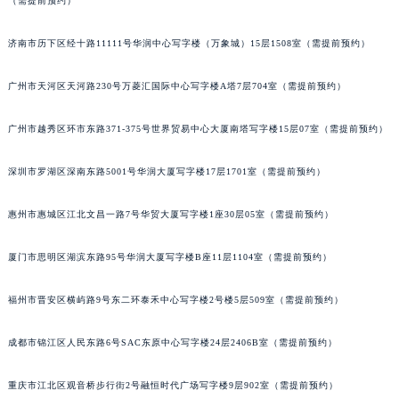
（需提前预约）
吉林省辽源市龙山区人民大街天梭售后服务中心（需提前预约）
吉林省梅河口市新华街道梅河大街天梭售后服务中心（需提前预约）
济南市历下区经十路11111号华润中心写字楼（万象城）15层1508室（需提前预约）
吉林省四平市铁东区紫气大路与南九经街交汇处天梭售后服务中心（需提前预约）
广州市天河区天河路230号万菱汇国际中心写字楼A塔7层704室（需提前预约）
吉林省松原市宁江区五环大街天梭售后服务中心（需提前预约）
吉林省通化市东昌区环通乡江南大街天梭售后服务中心（需提前预约）
广州市越秀区环市东路371-375号世界贸易中心大厦南塔写字楼15层07室（需提前预约）
吉林省延边市延吉市解放路天梭售后服务中心（需提前预约）
辽宁省鞍山市铁东区站前街天梭售后服务中心（需提前预约）
深圳市罗湖区深南东路5001号华润大厦写字楼17层1701室（需提前预约）
辽宁省本溪市平山区胜利路天梭售后服务中心（需提前预约）
惠州市惠城区江北文昌一路7号华贸大厦写字楼1座30层05室（需提前预约）
辽宁省朝阳市双塔区新华路天梭售后服务中心（需提前预约）
辽宁省丹东市振兴区七经街天梭售后服务中心（需提前预约）
厦门市思明区湖滨东路95号华润大厦写字楼B座11层1104室（需提前预约）
辽宁省抚顺市新抚区东一路天梭售后服务中心（需提前预约）
辽宁省阜新市海州区解放大街天梭售后服务中心（需提前预约）
福州市晋安区横屿路9号东二环泰禾中心写字楼2号楼5层509室（需提前预约）
辽宁省葫芦岛市连山区中央路天梭售后服务中心（需提前预约）
辽宁省锦州市古塔区中央大街天梭售后服务中心（需提前预约）
成都市锦江区人民东路6号SAC东原中心写字楼24层2406B室（需提前预约）
辽宁省辽阳市白塔区新运大街天梭售后服务中心（需提前预约）
重庆市江北区观音桥步行街2号融恒时代广场写字楼9层902室（需提前预约）
辽宁省盘锦市兴隆台区石油大街天梭售后服务中心（需提前预约）