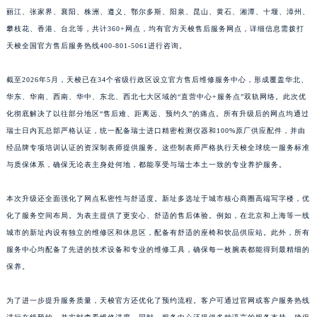
丽江、张家界、襄阳、株洲、遵义、鄂尔多斯、阳泉、昆山、黄石、湘潭、十堰、漳州、
江西省景德镇市珠山区珠山中路天梭售后服务中心（需提前预约）
攀枝花、香港、台北等，共计360+网点，均有官方天梭售后服务网点，详细信息需拨打
江西省九江市浔阳区浔阳路天梭售后服务中心（需提前预约）
天梭全国官方售后服务热线400-801-5061进行咨询。
江西省南昌市红谷滩新区红谷中大道998号绿地双子塔（中央广场）A1座办公楼14层1407室天梭售后服务中心（需提前预约）
江西省萍乡市安源区萍安北大道与康庄路交叉口天梭售后服务中心（需提前预约）
截至2026年5月，天梭已在34个省级行政区设立官方售后维修服务中心，形成覆盖华北、
江西省上饶市信州区滨江西路天梭售后服务中心（需提前预约）
华东、华南、西南、华中、东北、西北七大区域的“直营中心+服务点”双轨网络。此次优
江西省新余市渝水区北湖西路天梭售后服务中心（需提前预约）
化彻底解决了以往部分地区“售后难、距离远、预约久”的痛点。所有升级后的网点均通过
瑞士日内瓦总部严格认证，统一配备瑞士进口精密检测仪器和100%原厂供应配件，并由
江西省宜春市袁州区中山中路天梭售后服务中心（需提前预约）
经品牌专项培训认证的资深制表师提供服务。这些制表师严格执行天梭全球统一服务标准
江西省鹰潭市月湖区胜利东路天梭售后服务中心（需提前预约）
与质保体系，确保无论表主身处何地，都能享受与瑞士本土一致的专业养护服务。
山东省德州市德城区东风中路天梭售后服务中心（需提前预约）
山东省东营市东营区济南路天梭售后服务中心（需提前预约）
本次升级还全面强化了网点私密性与舒适度。新址多选址于城市核心商圈高端写字楼，优
山东省济南市历下区经十路11111号华润中心写字楼（万象城）15层1508室天梭售后服务中心（需提前预约）
化了服务空间布局。为表主提供了更安心、舒适的售后体验。例如，在北京和上海等一线
山东省济宁市任城区太白楼路天梭售后服务中心（需提前预约）
城市的新址内设有独立的维修区和休息区，配备有舒适的座椅和饮品供应站。此外，所有
服务中心均配备了先进的技术设备和专业的维修工具，确保每一枚腕表都能得到最精细的
山东省莱芜市文化南路8号银座商城名表维修一楼名表维修天梭售后服务中心（需提前预约）
保养。
山东省临沂市兰山区解放路天梭售后服务中心（需提前预约）
山东省日照市东港区烟台路天梭售后服务中心（需提前预约）
为了进一步提升服务质量，天梭官方还优化了预约流程。客户可通过官网或客户服务热线
山东省泰安市泰山区财源街道泰山大街天梭售后服务中心（需提前预约）