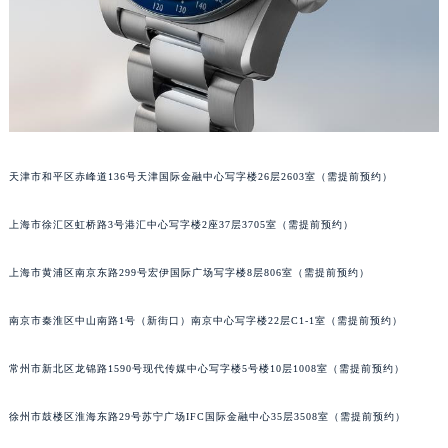
苏州市苏州工业园区星港街199号苏州中心办公楼C座22层08室（需提前预约）
武汉市江汉区解放大道686号世界贸易大厦38层09室（需提前预约）
南宁市青秀区金湖路59号地王大厦12楼1224室（需提前预约）
合肥市蜀山区潜山路111号万象城华润大厦B座12楼03室（需提前预约）
泉州市丰泽区宝洲路729号浦西万达中心写字楼A座7楼709室（需提前预约）
青岛市南区山东路6号华润大厦B座22层04室（需提前预约）
天津市和平区赤峰道136号天津国际金融中心写字楼26层2603室（需提前预约）
烟台市芝罘区胜利路139号万达金融中心A座907室（需提前预约）
长春市朝阳区西安大路727号中银大厦A座(旺进大厦)18层09室（需提前预约）
上海市徐汇区虹桥路3号港汇中心写字楼2座37层3705室（需提前预约）
贵阳市南明区都司高架桥路33号亨特国际金融中心14楼14D（需提前预约）
昆明市盘龙区北京路928号同德昆明广场写字楼10层06室（需提前预约）
上海市黄浦区南京东路299号宏伊国际广场写字楼8层806室（需提前预约）
石家庄市长安区中山东路39号勒泰中心写字楼B座13层07室（需提前预约）
南京市秦淮区中山南路1号（新街口）南京中心写字楼22层C1-1室（需提前预约）
西安市碑林区南关正街88号华侨城长安国际中心E座6楼10室（需提前预约）
海口市龙华区金贸东路5号海口华润大厦B座17层1707室（需提前预约）
常州市新北区龙锦路1590号现代传媒中心写字楼5号楼10层1008室（需提前预约）
唐山市路南区新华东道100号万达广场写字楼A座10层1002室（需提前预约）
台州市椒江区东海大道1800号腾达中心东1幢20楼2002室（需提前预约）
徐州市鼓楼区淮海东路29号苏宁广场IFC国际金融中心35层3508室（需提前预约）
内蒙古自治区呼和浩特市玉泉区大学西街70号华润万象城写字楼（鄂尔多斯大厦）23层2326室（需提前预约）