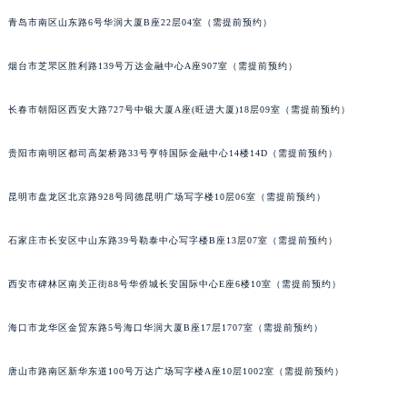
安徽省亳州市谯城区魏武大道天梭售后服务中心（需提前预约）
青岛市南区山东路6号华润大厦B座22层04室（需提前预约）
安徽省池州市贵池区长江路天梭售后服务中心（需提前预约）
烟台市芝罘区胜利路139号万达金融中心A座907室（需提前预约）
安徽省滁州市琅琊区南谯北路天梭售后服务中心（需提前预约）
安徽省阜阳市颍州区颍州北路天梭售后服务中心（需提前预约）
长春市朝阳区西安大路727号中银大厦A座(旺进大厦)18层09室（需提前预约）
安徽省淮北市相山区淮海路天梭售后服务中心（需提前预约）
安徽省淮南市田家庵区国庆中路天梭售后服务中心（需提前预约）
贵阳市南明区都司高架桥路33号亨特国际金融中心14楼14D（需提前预约）
安徽省黄山市屯溪区黄山西路天梭售后服务中心（需提前预约）
安徽省六安市金安区解放中路天梭售后服务中心（需提前预约）
昆明市盘龙区北京路928号同德昆明广场写字楼10层06室（需提前预约）
安徽省马鞍山市雨山区湖南西路天梭售后服务中心（需提前预约）
石家庄市长安区中山东路39号勒泰中心写字楼B座13层07室（需提前预约）
安徽省宿州市埇桥区人民中路天梭售后服务中心（需提前预约）
安徽省铜陵市铜官区石城大道天梭售后服务中心（需提前预约）
西安市碑林区南关正街88号华侨城长安国际中心E座6楼10室（需提前预约）
安徽省芜湖市镜湖区中山路步行街天梭售后服务中心（需提前预约）
安徽省宣城市宣州区叠嶂西路天梭售后服务中心（需提前预约）
海口市龙华区金贸东路5号海口华润大厦B座17层1707室（需提前预约）
福建省龙岩市新罗区九一南路天梭售后服务中心（需提前预约）
唐山市路南区新华东道100号万达广场写字楼A座10层1002室（需提前预约）
福建省南平市建阳区人民西路天梭售后服务中心（需提前预约）
福建省宁德市蕉城区天湖东路天梭售后服务中心（需提前预约）