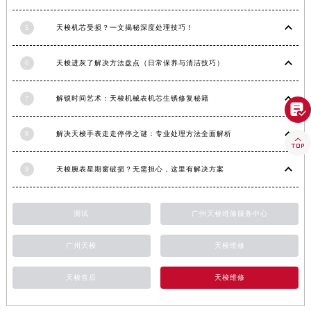
香港特别行政区金钟区中西区金钟道天梭售后服务中心（需提前预约）
5
天梭机芯受损？一文揭秘深度处理技巧！
香港特别行政区九龙区油尖旺区弥敦道天梭售后服务中心（需提前预约）
香港特别行政区铜锣湾区湾仔区轩尼诗道天梭售后服务中心（需提前预约）
6
天梭进灰了解决方法盘点（日常保养与清洁技巧）
河南省安阳市文峰区解放大道天梭售后服务中心（需提前预约）
河南省鹤壁市淇滨区九州路天梭售后服务中心（需提前预约）
7
解锁时间艺术：天梭机械表机芯生锈修复秘籍

河南省济源市沁园街道济水大道天梭售后服务中心（需提前预约）
河南省焦作市解放区解放路天梭售后服务中心（需提前预约）
8
解决天梭手表走走停停之谜：专业处理方法全面解析

河南省开封市鼓楼区中山路天梭售后服务中心（需提前预约）
河南省洛阳市西工区中州中路与解放路交叉口天梭售后服务中心（需提前预约）
9
天梭腕表星期窗破损？无需担心，这里有解决方案
河南省漯河市源汇区交通路天梭售后服务中心（需提前预约）
河南省南阳市宛城区范蠡东路与南都路交叉口天梭售后服务中心（需提前预约）
测试
广州天梭维修服务中心
河南省平顶山市卫东区建设路天梭售后服务中心（需提前预约）
广州天梭
天梭维修
河南省濮阳市大华龙区开州路绿城路交叉口天梭售后服务中心（需提前预约）
河南省三门峡市湖滨区和平路天梭售后服务中心（需提前预约）
天梭售后
天梭维修
河南省商丘市梁园区神火大道天梭售后服务中心（需提前预约）
河南省新乡市红旗区人民路天梭售后服务中心（需提前预约）