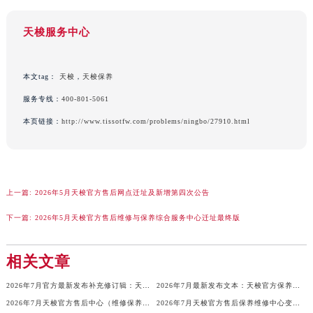
澳门特别行政区风顺堂区南湾大马路天梭售后服务中心（需提前预约）
天梭服务中心
澳门特别行政区花地玛堂区关闸广场天梭售后服务中心（需提前预约）
澳门特别行政区花王堂区大三巴商圈天梭售后服务中心（需提前预约）
澳门特别行政区嘉模堂区官也街天梭售后服务中心（需提前预约）
本文tag：
天梭
，
天梭保养
澳门省路氹城市金光大道天梭售后服务中心（需提前预约）
服务专线：
400-801-5061
澳门特别行政区望德堂区塔石广场天梭售后服务中心（需提前预约）
本页链接：
http://www.tissotfw.com/problems/ningbo/27910.html
福建省福州市鼓楼区五四路128-1号恒力城写字楼15层03室天梭售后服务中心（需提前预约）
福建省厦门市思明区湖滨东路95号万象城华润大厦B座11层1104室天梭售后服务中心（需提前预约）
广东省潮州市潮安区新风路与潮汕路交汇处天梭售后服务中心（需提前预约）
广东省广州市天河区天河路230号万菱汇国际中心A塔7层704室天梭售后服务中心（需提前预约）
上一篇:
2026年5月天梭官方售后网点迁址及新增第四次公告
广东省广州市越秀区环市东路371-375号世界贸易中心大厦南塔15层1507室天梭售后服务中心（需提前预约）
下一篇:
2026年5月天梭官方售后维修与保养综合服务中心迁址最终版
广东省河源市源城区越王大道天梭售后服务中心（需提前预约）
广东省惠州市惠城区江北文昌一路7号华贸大厦1座30层3005室天梭售后服务中心（需提前预约）
相关文章
广东省江门市蓬江区广场西路天梭售后服务中心（需提前预约）
2026年7月官方最新发布补充修订辑：天梭售后网点迁址与新设
2026年7月最新发布文本：天梭官方保养维修中心网点变动（迁址新增）详情
广东省揭阳市榕城进贤门步行街天梭售后服务中心（需提前预约）
2026年7月天梭官方售后中心（维修保养）网点最终迁移及新设确认表
2026年7月天梭官方售后保养维修中心变动全记录文件正式对外发布
广东省茂名市电白区水东街道迎宾大道天梭售后服务中心（需提前预约）