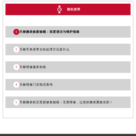
河南省信阳市浉河区东方红大道天梭售后服务中心（需提前预约）
随机推荐
河南省许昌市魏都区建安大道与八龙路交叉口天梭售后服务中心（需提前预约）
河南省郑州市二七区民主路10号华润大厦29层2905室天梭售后服务中心（需提前预约）
河南省周口市川汇区七一路天梭售后服务中心（需提前预约）
1
天梭腕表焕新秘籍：深度清洁与维护指南
河南省驻马店市驿城区乐山大道与置地大道交叉口天梭售后服务中心（需提前预约）
湖北省鄂州市鄂城区文星大道天梭售后服务中心（需提前预约）
2
天梭手表表带太松处理方法是什么
湖北省黄冈市黄州区赤壁大道天梭售后服务中心（需提前预约）
湖北省黄石市黄石港区武汉路天梭售后服务中心（需提前预约）
3
天梭维修服务热线
湖北省荆门市东宝中天街步行街天梭售后服务中心（需提前预约）
湖北省荆州市荆州区荆中路天梭售后服务中心（需提前预约）
4
天梭维修门店电话查询
湖北省十堰市茅箭区人民北路天梭售后服务中心（需提前预约）
湖北省随州市曾都区青年路天梭售后服务中心（需提前预约）
5
天梭腕表机芯受损修复秘籍：无需维修，让您的腕表重焕光彩！
湖北省咸宁市咸安区长安大道天梭售后服务中心（需提前预约）
湖北省襄阳市樊城区长虹路与人民路交叉口天梭售后服务中心（需提前预约）
湖北省孝感市孝南区复兴大道天梭售后服务中心（需提前预约）
湖北省宜昌市西陵区夷陵大道与港窑路天梭售后服务中心（需提前预约）