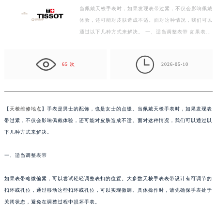
当佩戴天梭手表时，如果发现表带过紧，不仅会影响佩戴
扬州市邗江区国展路29号星耀天地写字楼1号楼18层1803室（需提前预约）
体验，还可能对皮肤造成不适。面对这种情况，我们可以
盐城市盐都区世纪大道5号盐城金融城写字楼1号楼16层1604室（需提前预约）
通过以下几种方式来解决。 一、适当调整表带 如果表…
泰州市海陵区永定东路399号置地商务中心东塔写字楼（华润万象城）17层1706室（需提前预约）
宁波市江北区大闸南路500号来福士广场办公楼20层2009室（需提前预约）

杭州市上城区钱江路1366号华润大厦写字楼A座5层503-5室（需提前预约）
65 次
2026-05-10
金华市金东区东市南街777号金华万达广场写字楼4号楼22层2209室（需提前预约）
绍兴市越城区胜利东路379号世茂天际中心写字楼8层805室（需提前预约）
嘉兴市南湖区广益路705号嘉兴世界贸易中心写字楼A座13层1304室（需提前预约）
【
天梭维修地点
】手表是男士的配饰，也是女士的点缀。当佩戴天梭手表时，如果发现表
南昌市红谷滩新区红谷中大道998号绿地双子塔（中央广场）A1座办公楼14层07室（需提前预约）
带过紧，不仅会影响佩戴体验，还可能对皮肤造成不适。面对这种情况，我们可以通过以
济南市历下区经十路11111号华润中心写字楼（万象城）15层1508室（需提前预约）
下几种方式来解决。
广州市天河区天河路230号万菱汇国际中心写字楼A塔7层704室（需提前预约）
一、适当调整表带
广州市越秀区环市东路371-375号世界贸易中心大厦南塔写字楼15层07室（需提前预约）
深圳市罗湖区深南东路5001号华润大厦写字楼17层1701室（需提前预约）
如果表带略微偏紧，可以尝试轻轻调整表扣的位置。大多数天梭手表表带设计有可调节的
惠州市惠城区江北文昌一路7号华贸大厦写字楼1座30层05室（需提前预约）
扣环或孔位，通过移动这些扣环或孔位，可以实现微调。具体操作时，请先确保手表处于
厦门市思明区湖滨东路95号华润大厦写字楼B座11层1104室（需提前预约）
关闭状态，避免在调整过程中损坏手表。
福州市鼓楼区五四路128-1号恒力城写字楼15层03室（需提前预约）