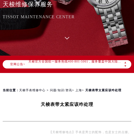
天梭维修保养服务
TISSOT MAINTENANCE CENTER
2026年8月天梭中国区售后服务网络优化升级公告
2026年8月天梭全国官方售后客户服务热线：400-801-5061
天梭官方全国统一服务热线400-801-5061，服务覆盖中国大陆、香港、澳门、台湾全部区域（非大陆需加拨“+86”）
▲
官网公告>
2026年8月天梭售后服务中心最新网点地址：
▼
北京市朝阳区建国门外大街甲6号华熙国际中心写字楼D座11层1102室（北京总部）（需提前预约）
北京市东城区东长安街1号东方广场写字楼W3座6层602室（需提前预约）
天津市和平区赤峰道136号天津国际金融中心写字楼26层2603室（需提前预约）
当前位置：
天梭手表维修中心
>
问题/知识/资讯
>
上海
> 天梭表带太紧应该咋处理
上海市徐汇区虹桥路3号港汇中心写字楼2座37层3705室（需提前预约）
天梭表带太紧应该咋处理
上海市黄浦区南京东路299号宏伊国际广场写字楼8层806室（需提前预约）
南京市秦淮区中山南路1号（新街口）南京中心写字楼22层C1-1室（需提前预约）
常州市新北区龙锦路1590号现代传媒中心写字楼5号楼10层1008室（需提前预约）
徐州市鼓楼区淮海东路29号苏宁广场IFC国际金融中心写字楼35层3508室（需提前预约）
【天梭维修地点】手表是男士的配饰，也是女士的点缀。