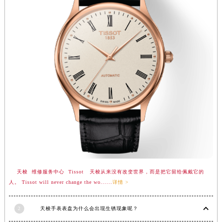
辽宁省营口市站前区市府路与渤海大街交叉口天梭售后服务中心（需提前预约）
辽宁省沈阳市沈河区中街路137号亨得利名表维修授权店1楼天梭售后服务中心（需提前预约）
辽宁省沈阳市沈河区中街路83号亨得利名表维修授权店1楼天梭售后服务中心（需提前预约）
北京市朝阳区建国门外大街甲6号华熙国际中心D座11层1102室天梭售后服务中心（北京总部）（需提前预约）
北京市东城区东长安街1号王府井东方广场W3座6层602室天梭售后服务中心（需提前预约）
河北省保定市竞秀区朝阳北大街北国先天下天梭售后服务中心（需提前预约）
内蒙古自治区阿拉善盟市左旗土尔扈特大街天梭售后服务中心（需提前预约）
内蒙古自治区巴彦淖尔市临河区新华街天梭售后服务中心（需提前预约）
内蒙古自治区包头市青山区幸福路甲3号王府井百货名表维修天梭售后服务中心（需提前预约）
内蒙古自治区赤峰市红山区哈达街天梭售后服务中心（需提前预约）
内蒙古自治区鄂尔多斯市东胜区伊金霍洛街天梭售后服务中心（需提前预约）
内蒙古自治区呼伦贝尔市海拉尔区中央街天梭售后服务中心（需提前预约）
天梭 维修服务中心 Tissot 天梭从来没有改变世界，而是把它留给佩戴它的
内蒙古自治区通辽市科尔沁区明仁大街天梭售后服务中心（需提前预约）
人。 Tissot will never change the wo......
详情 >
内蒙古自治区乌海市海勃湾区人民南路天梭售后服务中心（需提前预约）
内蒙古自治区乌兰察布市集宁区恩和大街天梭售后服务中心（需提前预约）
2
天梭手表表盘为什么会出现生锈现象呢？
内蒙古自治区锡林郭勒盟市锡林浩特市光明街与额尔敦路交叉口天梭售后服务中心（需提前预约）