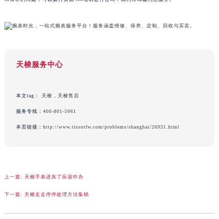
重庆市解放碑渝中区民权路28号英利国际金融中心写字楼20层01室（需提前预约）
黑龙江省大庆市萨尔图区会战大街天梭售后服务中心（需提前预约）
黑龙江省鹤岗市向阳区红军路天梭售后服务中心（需提前预约）
黑龙江省黑河市爱辉区中央街天梭售后服务中心（需提前预约）
天梭服务中心
黑龙江省鸡西市鸡冠区红军路天梭售后服务中心（需提前预约）
黑龙江省佳木斯市向阳区长安路天梭售后服务中心（需提前预约）
黑龙江省牡丹江市东安区太平路天梭售后服务中心（需提前预约）
本文tag：
天梭
，
天梭售后
黑龙江省七台河市桃山区大同街天梭售后服务中心（需提前预约）
服务专线：
400-801-5061
黑龙江省齐齐哈尔市龙沙区龙华路天梭售后服务中心（需提前预约）
本页链接：
http://www.tissotfw.com/problems/shanghai/26931.html
黑龙江省双鸭山市尖山区新兴大街天梭售后服务中心（需提前预约）
黑龙江省绥化市北林区新华街与康庄路交叉口天梭售后服务中心（需提前预约）
黑龙江省伊春市伊美区通河路天梭售后服务中心（需提前预约）
吉林省白城市洮北区明仁南街天梭售后服务中心（需提前预约）
上一篇:
天梭手表进灰了应该咋办
吉林省白山市浑江区浑江大街天梭售后服务中心（需提前预约）
下一篇:
天梭走走停停处理方法集锦
吉林省吉林市船营区河南街天梭售后服务中心（需提前预约）
吉林省辽源市龙山区人民大街天梭售后服务中心（需提前预约）