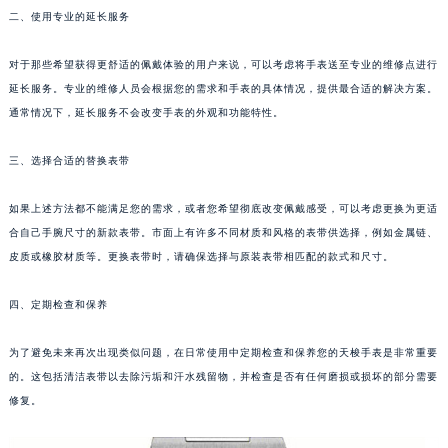
二、使用专业的延长服务
成都市锦江区人民东路6号SAC东原中心写字楼24层2406B室（需提前预约）
重庆市江北区观音桥步行街2号融恒时代广场写字楼9层902室（需提前预约）
对于那些希望获得更舒适的佩戴体验的用户来说，可以考虑将手表送至专业的维修点进行
长沙市芙蓉区定王台街道建湘路393号世茂环球金融中心写字楼（芙蓉广场）10层13室（需提前预约）
延长服务。专业的维修人员会根据您的需求和手表的具体情况，提供最合适的解决方案。
郑州市二七区铭功路10号华润大厦写字楼29层2905室（需提前预约）
通常情况下，延长服务不会改变手表的外观和功能特性。
太原市迎泽区解放路15号亨得利名表服务中心（品牌授权店）3层整层（需提前预约）
沈阳市沈河区中街路137号亨得利名表服务中心（品牌授权店）1层整层（需提前预约）
三、选择合适的替换表带
沈阳市沈河区中街路83号亨得利名表服务中心（品牌授权店）1层整层（需提前预约）
如果上述方法都不能满足您的需求，或者您希望彻底改变佩戴感受，可以考虑更换为更适
乌鲁木齐市天山区红山路26号时代广场（CCMALL）C座17层17-B（需提前预约）
合自己手腕尺寸的新款表带。市面上有许多不同材质和风格的表带供选择，例如金属链、
温州市鹿城区锦绣路1067号置信广场10层1015室（需提前预约）
皮质或橡胶材质等。更换表带时，请确保选择与原装表带相匹配的款式和尺寸。
哈尔滨市道里区友谊西路600号富力中心T2座写字楼29层03室（需提前预约）
大连市中山区人民路15号国际金融大厦7层G室（需提前预约）
四、定期检查和保养
佛山市禅城区季华五路57号万科金融中心C座12层1205室（需提前预约）
为了避免未来再次出现类似问题，在日常使用中定期检查和保养您的天梭手表是非常重要
东莞市东城街道鸿福东路1号民盈国贸中心T1写字楼9层907室（需提前预约）
的。这包括清洁表带以去除污垢和汗水残留物，并检查是否有任何磨损或损坏的部分需要
无锡市梁溪区人民中路139号恒隆广场写字楼1座11层1104室（需提前预约）
修复。
南通市崇川区工农路57号圆融广场写字楼16层1603室（需提前预约）
苏州市苏州工业园区星港街199号苏州中心办公楼C座22层08室（需提前预约）