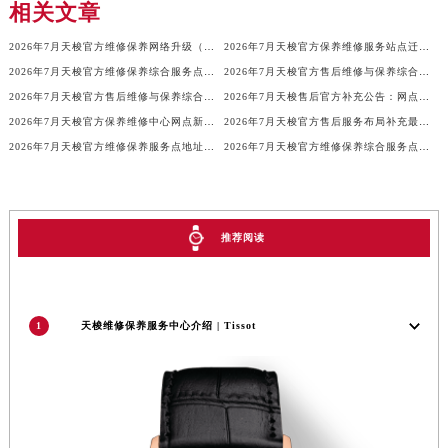
相关文章
吉林省梅河口市新华街道梅河大街天梭售后服务中心（需提前预约）
2026年7月天梭官方维修保养网络升级（搬迁新店）公告原文内容
2026年7月天梭官方保养维修服务站点迁移及新设总览详细说明文件
吉林省四平市铁东区紫气大路与南九经街交汇处天梭售后服务中心（需提前预约）
2026年7月天梭官方维修保养综合服务点搬迁与开业详情说明文件最终公开结束
2026年7月天梭官方售后维修与保养综合服务中心迁址最终确认版定稿
吉林省松原市宁江区五环大街天梭售后服务中心（需提前预约）
2026年7月天梭官方售后维修与保养综合服务中心迁址补充确认终稿说明
2026年7月天梭售后官方补充公告：网点搬迁与新增详情
吉林省通化市东昌区环通乡江南大街天梭售后服务中心（需提前预约）
2026年7月天梭官方保养维修中心网点新增及迁址补充最终公告定稿确认
2026年7月天梭官方售后服务布局补充最终调整（含迁址及新开）
吉林省延边市延吉市解放路天梭售后服务中心（需提前预约）
2026年7月天梭官方维修保养服务点地址调整与新开补充确认说明
2026年7月天梭官方维修保养综合服务点搬迁与开业公告
辽宁省鞍山市铁东区站前街天梭售后服务中心（需提前预约）
辽宁省本溪市平山区胜利路天梭售后服务中心（需提前预约）
辽宁省朝阳市双塔区新华路天梭售后服务中心（需提前预约）
推荐阅读
辽宁省丹东市振兴区七经街天梭售后服务中心（需提前预约）
辽宁省抚顺市新抚区东一路天梭售后服务中心（需提前预约）
辽宁省阜新市海州区解放大街天梭售后服务中心（需提前预约）
1
天梭维修保养服务中心介绍 | Tissot
辽宁省葫芦岛市连山区中央路天梭售后服务中心（需提前预约）
辽宁省锦州市古塔区中央大街天梭售后服务中心（需提前预约）
辽宁省辽阳市白塔区新运大街天梭售后服务中心（需提前预约）
辽宁省盘锦市兴隆台区石油大街天梭售后服务中心（需提前预约）
辽宁省铁岭市银州区南马路天梭售后服务中心（需提前预约）