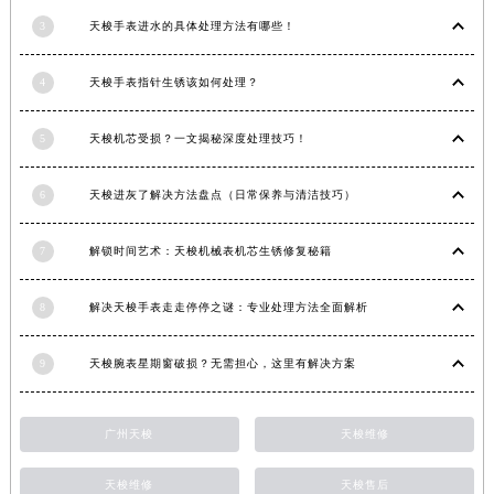
内蒙古自治区兴安盟市乌兰浩特市兴安大街天梭售后服务中心（需提前预约）
3
天梭手表进水的具体处理方法有哪些！
山西省大同市平城区迎宾街天梭售后服务中心（需提前预约）
4
天梭手表指针生锈该如何处理？
山西省晋城市城区黄华街天梭售后服务中心（需提前预约）
山西省晋中市榆次区顺城街天梭售后服务中心（需提前预约）
5
天梭机芯受损？一文揭秘深度处理技巧！
山西省临汾市尧都区解放路天梭售后服务中心（需提前预约）
山西省吕梁市离石区永宁中路与建设街交叉口天梭售后服务中心（需提前预约）
6
天梭进灰了解决方法盘点（日常保养与清洁技巧）
山西省朔州市朔城区怡西路与鄯阳西街交汇处天梭售后服务中心（需提前预约）
山西省忻州市忻府区和平东街与七一南路交叉口天梭售后服务中心（需提前预约）
7
解锁时间艺术：天梭机械表机芯生锈修复秘籍
山西省阳泉市郊区平阳东街与新城大道交叉口天梭售后服务中心（需提前预约）
山西省运城市盐湖区河东街天梭售后服务中心（需提前预约）
8
解决天梭手表走走停停之谜：专业处理方法全面解析
山西省长治市潞州区英雄中路天梭售后服务中心（需提前预约）
山西省太原市迎泽区迎泽街道解放路15号亨得利名表维修授权店3楼天梭售后服务中心（需提前预约）
9
天梭腕表星期窗破损？无需担心，这里有解决方案
天津市和平区赤峰道136号天津国际金融中心26层2603室天梭售后服务中心（需提前预约）
安徽省安庆市迎江区人民路天梭售后服务中心（需提前预约）
广州天梭
天梭维修
安徽省蚌埠市蚌山区淮河路天梭售后服务中心（需提前预约）
安徽省亳州市谯城区魏武大道天梭售后服务中心（需提前预约）
天梭维修
天梭售后