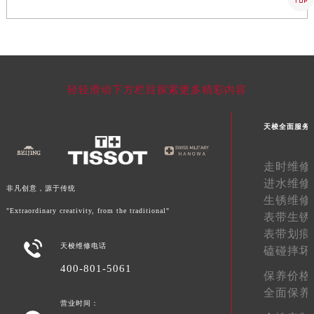
福建省三明市三元区东乾二路天梭售后服务中心（需提前预约）
福建省漳州市龙文区步港路天梭售后服务中心（需提前预约）
江苏省常州市新北区龙锦路1590号现代传媒中心5号楼10层1008室天梭售后服务中心（需提前预约）
江苏省淮安市清江浦区淮海北路天梭售后服务中心（需提前预约）
轻轻滑动下方栏目探索更多精彩内容
江苏省连云港市海州区通灌北路天梭售后服务中心（需提前预约）
江苏省南京市秦淮区中山南路1号南京中心22层22-C1-C3室天梭售后服务中心（需提前预约）
天梭全面服务
江苏省宿迁市宿城区西湖路天梭售后服务中心（需提前预约）
江苏省泰州市海陵区永定东路399号置地商务中心东塔（华润万象城）17层1706室天梭售后服务中心（需提前预约）
走时维修
江苏省徐州市鼓楼区淮海东路29号苏宁广场IFC国际金融中心35层3508室天梭售后服务中心（需提前预约）
进水维修
非凡创意，源于传统
江苏省盐城市盐都区世纪大道5号盐城金融城写字楼1号楼16层1604室天梭售后服务中心（需提前预约）
生锈维修
江苏省扬州市邗江区国展路29号星耀天地写字楼1号楼18层1803室天梭售后服务中心（需提前预约）
"Extraordinary creativity, from the traditional"
表带生锈
江苏省镇江市京口区中山东路天梭售后服务中心（需提前预约）
表带划痕

天梭维修电话
磕碰摔坏
江西省抚州市临川区赣东大道天梭售后服务中心（需提前预约）
400-801-5061
江西省赣州市章贡区文清路天梭售后服务中心（需提前预约）
保养价格
江西省吉安市吉州区井冈山大道天梭售后服务中心（需提前预约）
全面保养
营业时间：
江西省景德镇市珠山区珠山中路天梭售后服务中心（需提前预约）