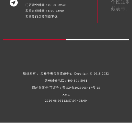

个性定制
门店营业时间：09:00-19:30
江西省九江市浔阳区浔阳路天梭售后服务中心（需提前预约）
截表带、
客服在线时间：8:00-22:00
江西省南昌市红谷滩新区红谷中大道998号绿地双子塔（中央广场）A1座办公楼14层1407室天梭售后服务中心（需提前预约）
客服及门店节假日不休
江西省萍乡市安源区萍安北大道与康庄路交叉口天梭售后服务中心（需提前预约）
江西省上饶市信州区滨江西路天梭售后服务中心（需提前预约）
江西省新余市渝水区北湖西路天梭售后服务中心（需提前预约）
江西省宜春市袁州区中山中路天梭售后服务中心（需提前预约）
江西省鹰潭市月湖区胜利东路天梭售后服务中心（需提前预约）
山东省德州市德城区东风中路天梭售后服务中心（需提前预约）
山东省东营市东营区济南路天梭售后服务中心（需提前预约）
版权所有：
天梭手表售后维修中心
Copyright © 2018-2032
山东省济南市历下区经十路11111号华润中心写字楼（万象城）15层1508室天梭售后服务中心（需提前预约）
天梭维修电话：
400-801-5061
网站备案/许可证号：晋ICP备2025065417号-25
山东省济宁市任城区太白楼路天梭售后服务中心（需提前预约）
XML
山东省莱芜市文化南路8号银座商城名表维修一楼名表维修天梭售后服务中心（需提前预约）
2026-08-06T12:57:07+08:00
山东省临沂市兰山区解放路天梭售后服务中心（需提前预约）
山东省日照市东港区烟台路天梭售后服务中心（需提前预约）
山东省泰安市泰山区财源街道泰山大街天梭售后服务中心（需提前预约）
山东省威海市环翠区新威海路89号振华商厦一楼名表维修天梭售后服务中心（需提前预约）