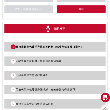
安徽省池州市贵池区长江路天梭售后服务中心（需提前预约）
广州天梭维修服务中心
测试
安徽省滁州市琅琊区南谯北路天梭售后服务中心（需提前预约）
安徽省阜阳市颍州区颍州北路天梭售后服务中心（需提前预约）
安徽省淮北市相山区淮海路天梭售后服务中心（需提前预约）
随机推荐
安徽省淮南市田家庵区国庆中路天梭售后服务中心（需提前预约）
安徽省黄山市屯溪区黄山西路天梭售后服务中心（需提前预约）
安徽省六安市金安区解放中路天梭售后服务中心（需提前预约）
1
天梭表针变色处理办法深度解析（保养与修复技巧指南）
安徽省马鞍山市雨山区湖南西路天梭售后服务中心（需提前预约）
安徽省宿州市埇桥区人民中路天梭售后服务中心（需提前预约）
2
天梭手表灰层积聚？简易自清秘籍揭晓
安徽省铜陵市铜官区石城大道天梭售后服务中心（需提前预约）
安徽省芜湖市镜湖区中山路步行街天梭售后服务中心（需提前预约）
3
天梭手表保养有哪些项目？
安徽省宣城市宣州区叠嶂西路天梭售后服务中心（需提前预约）
福建省龙岩市新罗区九一南路天梭售后服务中心（需提前预约）
4
天梭表带掉色处理办法详解（有效修复与保养技巧）
福建省南平市建阳区人民西路天梭售后服务中心（需提前预约）

福建省宁德市蕉城区天湖东路天梭售后服务中心（需提前预约）
5
天梭手表表带太松解决办法详解
福建省莆田市城厢区霞林街道荔华东大道天梭售后服务中心（需提前预约）
