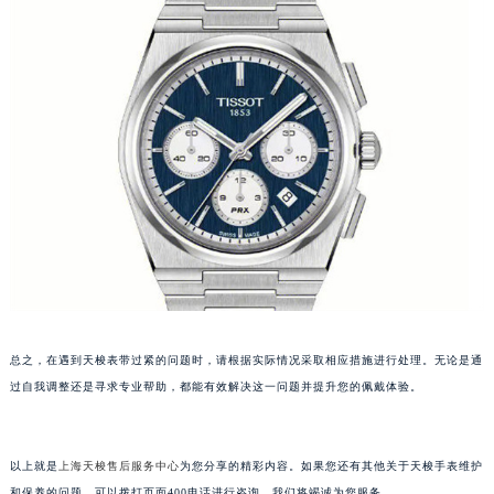
武汉市江汉区解放大道686号世界贸易大厦38层09室（需提前预约）
南宁市青秀区金湖路59号地王大厦12楼1224室（需提前预约）
合肥市蜀山区潜山路111号万象城华润大厦B座12楼03室（需提前预约）
泉州市丰泽区宝洲路729号浦西万达中心写字楼A座7楼709室（需提前预约）
青岛市南区山东路6号华润大厦B座22层04室（需提前预约）
烟台市芝罘区胜利路139号万达金融中心A座907室（需提前预约）
长春市朝阳区西安大路727号中银大厦A座(旺进大厦)18层09室（需提前预约）
贵阳市南明区都司高架桥路33号亨特国际金融中心14楼14D（需提前预约）
昆明市盘龙区北京路928号同德昆明广场写字楼10层06室（需提前预约）
石家庄市长安区中山东路39号勒泰中心写字楼B座13层07室（需提前预约）
西安市碑林区南关正街88号华侨城长安国际中心E座6楼10室（需提前预约）
总之，在遇到天梭表带过紧的问题时，请根据实际情况采取相应措施进行处理。无论是通
海口市龙华区金贸东路5号海口华润大厦B座17层1707室（需提前预约）
过自我调整还是寻求专业帮助，都能有效解决这一问题并提升您的佩戴体验。
唐山市路南区新华东道100号万达广场写字楼A座10层1002室（需提前预约）
台州市椒江区东海大道1800号腾达中心东1幢20楼2002室（需提前预约）
内蒙古自治区呼和浩特市玉泉区大学西街70号华润万象城写字楼（鄂尔多斯大厦）23层2326室（需提前预约）
以上就是
上海天梭售后服务中心
为您分享的精彩内容。如果您还有其他关于天梭手表维护
甘肃省兰州市七里河区西津西路16号兰州中心写字楼21层2102室（需提前预约）
和保养的问题，可以拨打页面400电话进行咨询，我们将竭诚为您服务。