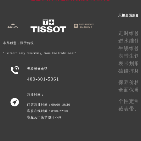
青海省海南藏族自治州共和县青海湖大街天梭售后服务中心（需提前预约）
青海省海西蒙古族藏族自治州德令哈市柴达木路天梭售后服务中心（需提前预约）
天梭全面服务
青海省黄南藏族自治州同仁市德合隆路天梭售后服务中心（需提前预约）
走时维修
青海省西宁市城西区海湖新区西关大道天梭售后服务中心（需提前预约）
进水维修
青海省玉树藏族自治州结古镇胜利路天梭售后服务中心（需提前预约）
非凡创意，源于传统
生锈维修
陕西省安康市汉滨区金州路天梭售后服务中心（需提前预约）
"Extraordinary creativity, from the traditional"
表带生锈
陕西省宝鸡市渭滨区经二路天梭售后服务中心（需提前预约）
表带划痕

陕西省汉中市汉台区北大街天梭售后服务中心（需提前预约）
天梭维修电话
磕碰摔坏
陕西省商洛市商州区州城街天梭售后服务中心（需提前预约）
400-801-5061
保养价格
陕西省铜川市王益区红旗街天梭售后服务中心（需提前预约）
全面保养
陕西省渭南市临渭区东风大街天梭售后服务中心（需提前预约）
营业时间：

个性定制
陕西省咸阳市秦都区沣西新城统一西路与白马河路交汇处天梭售后服务中心（需提前预约）
门店营业时间：09:00-19:30
截表带、
客服在线时间：8:00-22:00
陕西省延安市宝塔区中心街天梭售后服务中心（需提前预约）
客服及门店节假日不休
陕西省榆林市榆阳区长兴路天梭售后服务中心（需提前预约）
新疆维吾尔自治区阿克苏市东大街天梭售后服务中心（需提前预约）
新疆维吾尔自治区阿拉尔市胜利大道天梭售后服务中心（需提前预约）