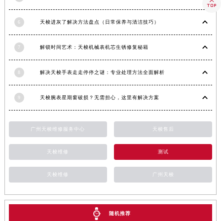

湖南省怀化市鹤城区迎丰中路天梭售后服务中心（需提前预约）
6
天梭进灰了解决方法盘点（日常保养与清洁技巧）
湖南省娄底市娄星区长青街天梭售后服务中心（需提前预约）
湖南省邵阳市双清区东风路天梭售后服务中心（需提前预约）
7
解锁时间艺术：天梭机械表机芯生锈修复秘籍
湖南省湘潭市雨湖区莲城大道天梭售后服务中心（需提前预约）
湖南省益阳市赫山区桃花仑路天梭售后服务中心（需提前预约）
8
解决天梭手表走走停停之谜：专业处理方法全面解析
湖南省永州市冷水滩区永州大道与中兴路交叉口天梭售后服务中心（需提前预约）
湖南省岳阳市岳阳楼区东茅岭路天梭售后服务中心（需提前预约）
9
天梭腕表星期窗破损？无需担心，这里有解决方案
湖南省张家界市永定区解放路天梭售后服务中心（需提前预约）
湖南省长沙市芙蓉区建湘路393号世茂环球金融中心写字楼10层1013室天梭售后服务中心（需提前预约）
广州天梭维修服务中心
天梭售后
湖南省株洲市芦淞区建设南路天梭售后服务中心（需提前预约）
甘肃省白银市白银区北京路天梭售后服务中心（需提前预约）
天梭维修
测试
甘肃省定西市安定区解放路天梭售后服务中心（需提前预约）
天梭维修
广州天梭
甘肃省敦煌市沙州镇阳关中路天梭售后服务中心（需提前预约）
甘肃省合作市人民街天梭售后服务中心（需提前预约）
甘肃省嘉峪关市雄关区新华中路天梭售后服务中心（需提前预约）
随机推荐
甘肃省金昌市金川区北京路天梭售后服务中心（需提前预约）