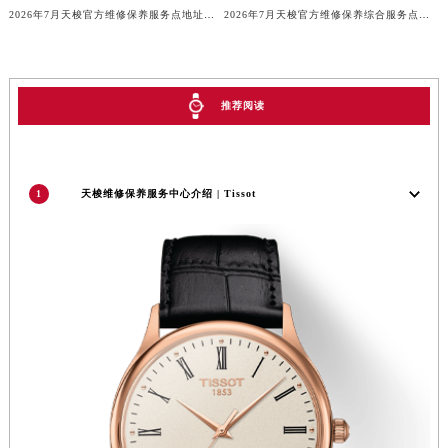
2026年7月天梭官方维修保养服务点地址调整与新开补充确认说明
2026年7月天梭官方维修保养综合服务点搬迁与开业公告
河南省安阳市文峰区解放大道天梭售后服务中心（需提前预约）
河南省鹤壁市淇滨区九州路天梭售后服务中心（需提前预约）
河南省济源市沁园街道济水大道天梭售后服务中心（需提前预约）
河南省焦作市解放区解放路天梭售后服务中心（需提前预约）
推荐阅读
河南省开封市鼓楼区中山路天梭售后服务中心（需提前预约）
河南省洛阳市西工区中州中路与解放路交叉口天梭售后服务中心（需提前预约）
河南省漯河市源汇区交通路天梭售后服务中心（需提前预约）
1
天梭维修保养服务中心介绍 | Tissot
河南省南阳市宛城区范蠡东路与南都路交叉口天梭售后服务中心（需提前预约）
河南省平顶山市卫东区建设路天梭售后服务中心（需提前预约）
河南省濮阳市大华龙区开州路绿城路交叉口天梭售后服务中心（需提前预约）
河南省三门峡市湖滨区和平路天梭售后服务中心（需提前预约）
河南省商丘市梁园区神火大道天梭售后服务中心（需提前预约）
河南省新乡市红旗区人民路天梭售后服务中心（需提前预约）
河南省信阳市浉河区东方红大道天梭售后服务中心（需提前预约）
河南省许昌市魏都区建安大道与八龙路交叉口天梭售后服务中心（需提前预约）
河南省郑州市二七区民主路10号华润大厦29层2905室天梭售后服务中心（需提前预约）