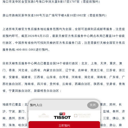
海口市龙华区金贸东路5号海口华润大厦B座17层1707室（需提前预约）
江苏省常州市新北区龙锦路1590号现代传媒中心5号楼10层1008室天梭售后服务中心（需提前预约）
江苏省淮安市清江浦区淮海北路天梭售后服务中心（需提前预约）
唐山市路南区新华东道100号万达广场写字楼A座10层1002室（需提前预约）
江苏省连云港市海州区通灌北路天梭售后服务中心（需提前预约）
上述所有天梭官方售后服务地址服务范围均为全国，全部可选择到店或邮寄服务，注意提
江苏省南京市秦淮区中山南路1号南京中心22层22-C1-C3室天梭售后服务中心（需提前预约）
前预约即可。截至2026年6月25日，最新天梭官方售后服务中心网点布局已覆盖34个省级
江苏省宿迁市宿城区西湖路天梭售后服务中心（需提前预约）
行政区，中国所有省份均可找到天梭的官方售后服务门店，注意需拨打天梭全国官方售后
江苏省泰州市海陵区永定东路399号置地商务中心东塔（华润万象城）17层1706室天梭售后服务中心（需提前预约）
服务热线:400-801-5061进行预约。
江苏省徐州市鼓楼区淮海东路29号苏宁广场IFC国际金融中心35层3508室天梭售后服务中心（需提前预约）
江苏省盐城市盐都区世纪大道5号盐城金融城写字楼1号楼16层1604室天梭售后服务中心（需提前预约）
目前天梭售后服务中心网点已覆盖全国34个省级行政区：北京、上海、天津、重庆、澳
江苏省扬州市邗江区国展路29号星耀天地写字楼1号楼18层1803室天梭售后服务中心（需提前预约）
门、香港、河北省、山西省、内蒙古自治区、辽宁省、吉林省、黑龙江省、江苏省、浙江
省、安徽省、福建省、江西省、山东省、台湾省、河南省、湖北省、湖南省、广东省、广
江苏省镇江市京口区中山东路天梭售后服务中心（需提前预约）
西壮族自治区、海南省、四川省、贵州省、云南省、西藏自治区、陕西省、甘肃省、青海
江西省抚州市临川区赣东大道天梭售后服务中心（需提前预约）
省、宁夏回族自治区、新疆维吾尔自治区；
江西省赣州市章贡区文清路天梭售后服务中心（需提前预约）
江西省吉安市吉州区井冈山大道天梭售后服务中心（需提前预约）
地级市已覆盖：北京、上海、广州、深圳、成都、杭州、天津、南京、重庆、郑州、长
预约入口
关闭
江西省景德镇市珠山区珠山中路天梭售后服务中心（需提前预约）
沙、宁波、厦门、福州、南昌、金华、嘉兴、扬州、常州、绍兴、徐州、盐城、泰州、济
江西省九江市浔阳区浔阳路天梭售后服务中心（需提前预约）
南、惠州、苏州、武汉、西安、青岛、无锡、温州、沈阳、大连、海口、三亚、佛山、东
莞、珠海、哈尔滨、合肥、昆明、太原、石家庄、南宁、南通、长春、烟台、唐山、廊
江西省南昌市红谷滩新区红谷中大道998号绿地双子塔（中央广场）A1座办公楼14层1407室天梭售后服务中心（需提前预约）
立即预约