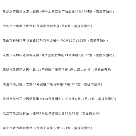
山西省晋城市城区黄华街天梭售后服务中心（需提前预约）
哈尔滨市南岗区东大直街146号上和置地广场金座12层1214室（需提前预约）
山西省晋中市榆次区顺城街天梭售后服务中心（需提前预约）
山西省临汾市尧都区解放路天梭售后服务中心（需提前预约）
大连市中山区人民路15号国际金融大厦7层G室（需提前预约）
山西省吕梁市离石区永宁中路与建设街交叉口天梭售后服务中心（需提前预约）
山西省朔州市朔城区怡西路与鄯阳西街交汇处天梭售后服务中心（需提前预约）
佛山市禅城区季华五路57号万科金融中心C座12层1205室（需提前预约）
山西省忻州市忻府区和平东街与七一南路交叉口天梭售后服务中心（需提前预约）
东莞市东城街道鸿福东路1号民盈国贸中心T1写字楼9层907室（需提前预约）
山西省阳泉市郊区平阳东街与新城大道交叉口天梭售后服务中心（需提前预约）
山西省运城市盐湖区河东街天梭售后服务中心（需提前预约）
无锡市梁溪区人民中路139号恒隆广场写字楼1座11层1104室（需提前预约）
山西省长治市潞州区英雄中路天梭售后服务中心（需提前预约）
山西省太原市迎泽区迎泽街道解放路15号亨得利名表维修授权店3楼天梭售后服务中心（需提前预约）
南通市崇川区工农路57号圆融广场写字楼16层1603室（需提前预约）
天津市和平区赤峰道136号天津国际金融中心26层2603室天梭售后服务中心（需提前预约）
苏州市苏州工业园区星港街199号苏州中心办公楼C座22层08室（需提前预约）
安徽省安庆市迎江区人民路天梭售后服务中心（需提前预约）
安徽省蚌埠市蚌山区淮河路天梭售后服务中心（需提前预约）
武汉市江汉区解放大道686号世界贸易大厦38层09室（需提前预约）
安徽省亳州市谯城区魏武大道天梭售后服务中心（需提前预约）
安徽省池州市贵池区长江路天梭售后服务中心（需提前预约）
南宁市青秀区金湖路59号地王大厦12楼1224室（需提前预约）
安徽省滁州市琅琊区南谯北路天梭售后服务中心（需提前预约）