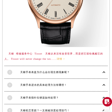
河南省周口市川汇区七一路天梭售后服务中心（需提前预约）
河南省驻马店市驿城区乐山大道与置地大道交叉口天梭售后服务中心（需提前预约）
湖北省鄂州市鄂城区文星大道天梭售后服务中心（需提前预约）
湖北省黄冈市黄州区赤壁大道天梭售后服务中心（需提前预约）
湖北省黄石市黄石港区武汉路天梭售后服务中心（需提前预约）
湖北省荆门市东宝中天街步行街天梭售后服务中心（需提前预约）
湖北省荆州市荆州区荆中路天梭售后服务中心（需提前预约）
天梭 维修服务中心 Tissot 天梭从来没有改变世界，而是把它留给佩戴它的
湖北省十堰市茅箭区人民北路天梭售后服务中心（需提前预约）
人。 Tissot will never change the wo......
详情 >
湖北省随州市曾都区青年路天梭售后服务中心（需提前预约）
湖北省咸宁市咸安区长安大道天梭售后服务中心（需提前预约）
2
天梭手表表盘为什么会出现生锈现象呢？
湖北省襄阳市樊城区长虹路与人民路交叉口天梭售后服务中心（需提前预约）
湖北省孝感市孝南区复兴大道天梭售后服务中心（需提前预约）
3
天梭手表进水的具体处理方法有哪些！
湖北省宜昌市西陵区夷陵大道与港窑路天梭售后服务中心（需提前预约）
湖南省常德市武陵区人民路天梭售后服务中心（需提前预约）
4
天梭手表指针生锈该如何处理？

湖南省郴州市北湖区国庆北路天梭售后服务中心（需提前预约）
湖南省衡阳市雁峰区解放路天梭售后服务中心（需提前预约）
5
天梭机芯受损？一文揭秘深度处理技巧！