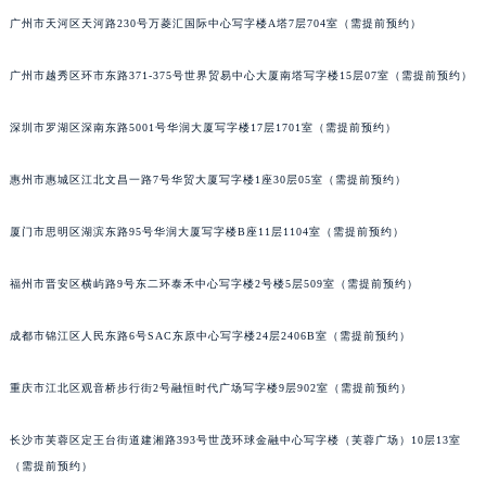
吉林省松原市宁江区五环大街天梭售后服务中心（需提前预约）
广州市天河区天河路230号万菱汇国际中心写字楼A塔7层704室（需提前预约）
吉林省通化市东昌区环通乡江南大街天梭售后服务中心（需提前预约）
广州市越秀区环市东路371-375号世界贸易中心大厦南塔写字楼15层07室（需提前预约）
吉林省延边市延吉市解放路天梭售后服务中心（需提前预约）
辽宁省鞍山市铁东区站前街天梭售后服务中心（需提前预约）
深圳市罗湖区深南东路5001号华润大厦写字楼17层1701室（需提前预约）
辽宁省本溪市平山区胜利路天梭售后服务中心（需提前预约）
辽宁省朝阳市双塔区新华路天梭售后服务中心（需提前预约）
惠州市惠城区江北文昌一路7号华贸大厦写字楼1座30层05室（需提前预约）
辽宁省丹东市振兴区七经街天梭售后服务中心（需提前预约）
厦门市思明区湖滨东路95号华润大厦写字楼B座11层1104室（需提前预约）
辽宁省抚顺市新抚区东一路天梭售后服务中心（需提前预约）
辽宁省阜新市海州区解放大街天梭售后服务中心（需提前预约）
福州市晋安区横屿路9号东二环泰禾中心写字楼2号楼5层509室（需提前预约）
辽宁省葫芦岛市连山区中央路天梭售后服务中心（需提前预约）
辽宁省锦州市古塔区中央大街天梭售后服务中心（需提前预约）
成都市锦江区人民东路6号SAC东原中心写字楼24层2406B室（需提前预约）
辽宁省辽阳市白塔区新运大街天梭售后服务中心（需提前预约）
辽宁省盘锦市兴隆台区石油大街天梭售后服务中心（需提前预约）
重庆市江北区观音桥步行街2号融恒时代广场写字楼9层902室（需提前预约）
辽宁省铁岭市银州区南马路天梭售后服务中心（需提前预约）
长沙市芙蓉区定王台街道建湘路393号世茂环球金融中心写字楼（芙蓉广场）10层13室
辽宁省营口市站前区市府路与渤海大街交叉口天梭售后服务中心（需提前预约）
（需提前预约）
辽宁省沈阳市沈河区中街路137号亨得利名表维修授权店1楼天梭售后服务中心（需提前预约）