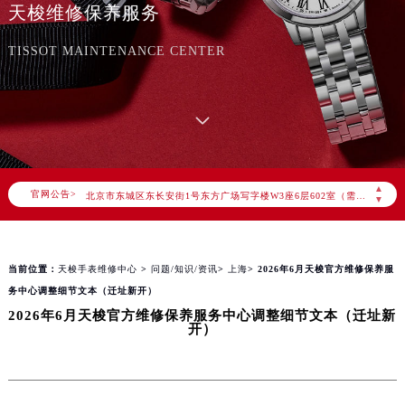
天梭维修保养服务
TISSOT MAINTENANCE CENTER
2026年8月天梭中国区售后服务网络优化升级公告
2026年8月天梭全国官方售后客户服务热线：400-801-5061
天梭官方全国统一服务热线400-801-5061，服务覆盖中国大陆、香港、澳门、台湾全部区域（非大陆需加拨“+86”）
2026年8月天梭售后服务中心最新网点地址：
北京市朝阳区建国门外大街甲6号华熙国际中心写字楼D座11层1102室（北京总部）（需提前预约）
▲
官网公告>
北京市东城区东长安街1号东方广场写字楼W3座6层602室（需提前预约）
▼
天津市和平区赤峰道136号天津国际金融中心写字楼26层2603室（需提前预约）
上海市徐汇区虹桥路3号港汇中心写字楼2座37层3705室（需提前预约）
当前位置：
天梭手表维修中心
>
问题/知识/资讯
>
上海
> 2026年6月天梭官方维修保养服
上海市黄浦区南京东路299号宏伊国际广场写字楼8层806室（需提前预约）
务中心调整细节文本（迁址新开）
南京市秦淮区中山南路1号（新街口）南京中心写字楼22层C1-1室（需提前预约）
2026年6月天梭官方维修保养服务中心调整细节文本（迁址新
常州市新北区龙锦路1590号现代传媒中心写字楼5号楼10层1008室（需提前预约）
开）
徐州市鼓楼区淮海东路29号苏宁广场IFC国际金融中心写字楼35层3508室（需提前预约）
扬州市邗江区国展路29号星耀天地写字楼1号楼18层1803室（需提前预约）
盐城市盐都区世纪大道5号盐城金融城写字楼1号楼16层1604室（需提前预约）