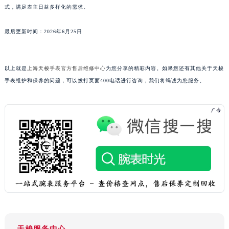
式，满足表主日益多样化的需求。
广东省汕尾市城区香洲街道园林社区翠园街天梭售后服务中心（需提前预约）
广东省韶关市武江区芙蓉新区与老城中心交汇处天梭售后服务中心（需提前预约）
最后更新时间：2026年6月25日
广东省深圳市罗湖区深南东路5001号华润大厦17层1701室天梭售后服务中心（需提前预约）
广东省阳江市江城区东风一路天梭售后服务中心（需提前预约）
广东省云浮市云城区金山路天梭售后服务中心（需提前预约）
以上就是
上海天梭手表官方售后维修中心
为您分享的精彩内容。如果您还有其他关于天梭
手表维护和保养的问题，可以拨打页面400电话进行咨询，我们将竭诚为您服务。
广东省湛江市赤坎区观海北路天梭售后服务中心（需提前预约）
广东省肇庆市端州区信安大道与砚都大道交汇处天梭售后服务中心（需提前预约）
广西壮族自治区百色市右江区中山二路天梭售后服务中心（需提前预约）
广西壮族自治区北海市海城区北京路天梭售后服务中心（需提前预约）
广西壮族自治区崇左市江州区石景林街道友谊大道与丽川路交汇处天梭售后服务中心（需提前预约）
广西壮族自治区防城港市港口区金花茶大道天梭售后服务中心（需提前预约）
广西壮族自治区贵港市港北区港城街道布山大道与仙衣路交叉口天梭售后服务中心（需提前预约）
广西壮族自治区桂林市秀峰区红岭路天梭售后服务中心（需提前预约）
广西壮族自治区河池市金城江区金城江街道朝阳路天梭售后服务中心（需提前预约）
广西壮族自治区贺州市八步区城东街道灵峰南路天梭售后服务中心（需提前预约）
广西壮族自治区来宾市兴宾区桂中大道天梭售后服务中心（需提前预约）
天梭服务中心