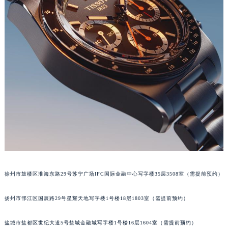
合肥市蜀山区潜山路111号万象城华润大厦B座12楼03室（需提前预约）
泉州市丰泽区宝洲路729号浦西万达中心写字楼A座7楼709室（需提前预约）
青岛市南区山东路6号华润大厦B座22层04室（需提前预约）
烟台市芝罘区胜利路139号万达金融中心A座907室（需提前预约）
长春市朝阳区西安大路727号中银大厦A座(旺进大厦)18层09室（需提前预约）
贵阳市南明区都司高架桥路33号亨特国际金融中心14楼14D（需提前预约）
昆明市盘龙区北京路928号同德昆明广场写字楼10层06室（需提前预约）
石家庄市长安区中山东路39号勒泰中心写字楼B座13层07室（需提前预约）
西安市碑林区南关正街88号华侨城长安国际中心E座6楼10室（需提前预约）
海口市龙华区金贸东路5号海口华润大厦B座17层1707室（需提前预约）
唐山市路南区新华东道100号万达广场写字楼A座10层1002室（需提前预约）
台州市椒江区东海大道1800号腾达中心东1幢20楼2002室（需提前预约）
徐州市鼓楼区淮海东路29号苏宁广场IFC国际金融中心写字楼35层3508室（需提前预约）
内蒙古自治区呼和浩特市玉泉区大学西街70号华润万象城写字楼（鄂尔多斯大厦）23层2326室（需提前预约）
甘肃省兰州市七里河区西津西路16号兰州中心写字楼21层2102室（需提前预约）
扬州市邗江区国展路29号星耀天地写字楼1号楼18层1803室（需提前预约）
重庆市解放碑渝中区民权路28号英利国际金融中心写字楼20层01室（需提前预约）
盐城市盐都区世纪大道5号盐城金融城写字楼1号楼16层1604室（需提前预约）
黑龙江省大庆市萨尔图区会战大街天梭售后服务中心（需提前预约）