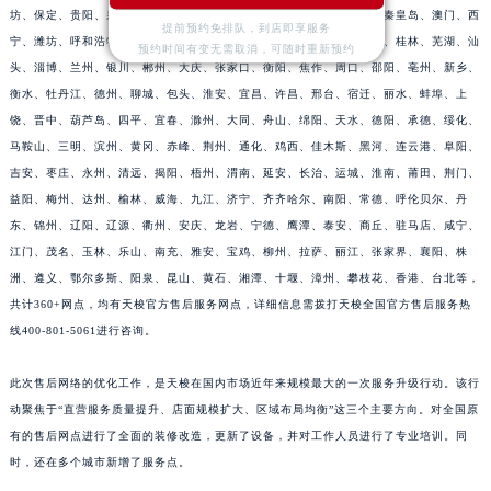
坊、保定、贵阳、泉州、台州、湖州、中山、乌鲁木齐、洛阳、邯郸、秦皇岛、澳门、西
江西省萍乡市安源区萍安北大道与康庄路交叉口天梭售后服务中心（需提前预约）
提前预约免排队，到店即享服务
宁、潍坊、呼和浩特、沧州、鞍山、赣州、临沂、岳阳、平顶山、镇江、桂林、芜湖、汕
预约时间有变无需取消，可随时重新预约
江西省上饶市信州区滨江西路天梭售后服务中心（需提前预约）
头、淄博、兰州、银川、郴州、大庆、张家口、衡阳、焦作、周口、邵阳、亳州、新乡、
江西省新余市渝水区北湖西路天梭售后服务中心（需提前预约）
衡水、牡丹江、德州、聊城、包头、淮安、宜昌、许昌、邢台、宿迁、丽水、蚌埠、上
江西省宜春市袁州区中山中路天梭售后服务中心（需提前预约）
饶、晋中、葫芦岛、四平、宜春、滁州、大同、舟山、绵阳、天水、德阳、承德、绥化、
江西省鹰潭市月湖区胜利东路天梭售后服务中心（需提前预约）
马鞍山、三明、滨州、黄冈、赤峰、荆州、通化、鸡西、佳木斯、黑河、连云港、阜阳、
吉安、枣庄、永州、清远、揭阳、梧州、渭南、延安、长治、运城、淮南、莆田、荆门、
山东省德州市德城区东风中路天梭售后服务中心（需提前预约）
益阳、梅州、达州、榆林、威海、九江、济宁、齐齐哈尔、南阳、常德、呼伦贝尔、丹
山东省东营市东营区济南路天梭售后服务中心（需提前预约）
东、锦州、辽阳、辽源、衢州、安庆、龙岩、宁德、鹰潭、泰安、商丘、驻马店、咸宁、
山东省济南市历下区经十路11111号华润中心写字楼（万象城）15层1508室天梭售后服务中心（需提前预约）
江门、茂名、玉林、乐山、南充、雅安、宝鸡、柳州、拉萨、丽江、张家界、襄阳、株
山东省济宁市任城区太白楼路天梭售后服务中心（需提前预约）
洲、遵义、鄂尔多斯、阳泉、昆山、黄石、湘潭、十堰、漳州、攀枝花、香港、台北等，
山东省莱芜市文化南路8号银座商城名表维修一楼名表维修天梭售后服务中心（需提前预约）
共计360+网点，均有天梭官方售后服务网点，详细信息需拨打天梭全国官方售后服务热
山东省临沂市兰山区解放路天梭售后服务中心（需提前预约）
线400-801-5061进行咨询。
山东省日照市东港区烟台路天梭售后服务中心（需提前预约）
此次售后网络的优化工作，是天梭在国内市场近年来规模最大的一次服务升级行动。该行
山东省泰安市泰山区财源街道泰山大街天梭售后服务中心（需提前预约）
动聚焦于“直营服务质量提升、店面规模扩大、区域布局均衡”这三个主要方向。对全国原
山东省威海市环翠区新威海路89号振华商厦一楼名表维修天梭售后服务中心（需提前预约）
有的售后网点进行了全面的装修改造，更新了设备，并对工作人员进行了专业培训。同
山东省潍坊市奎文区东风东街天梭售后服务中心（需提前预约）
时，还在多个城市新增了服务点。
山东省枣庄市滕州市北辛路与善国路交叉口天梭售后服务中心（需提前预约）