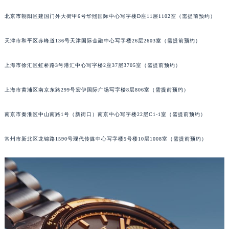
长沙市芙蓉区定王台街道建湘路393号世茂环球金融中心写字楼（芙蓉广场）10层13室（需提前预约）
北京市朝阳区建国门外大街甲6号华熙国际中心写字楼D座11层1102室（需提前预约）
郑州市二七区铭功路10号华润大厦写字楼29层2905室（需提前预约）
太原市迎泽区解放路15号亨得利名表服务中心（品牌授权店）3层整层（需提前预约）
天津市和平区赤峰道136号天津国际金融中心写字楼26层2603室（需提前预约）
沈阳市沈河区中街路137号亨得利名表服务中心（品牌授权店）1层整层（需提前预约）
上海市徐汇区虹桥路3号港汇中心写字楼2座37层3705室（需提前预约）
沈阳市沈河区中街路83号亨得利名表服务中心（品牌授权店）1层整层（需提前预约）
乌鲁木齐市天山区红山路26号时代广场（CCMALL）C座17层17-B（需提前预约）
上海市黄浦区南京东路299号宏伊国际广场写字楼8层806室（需提前预约）
温州市鹿城区锦绣路1067号置信广场10层1015室（需提前预约）
哈尔滨市道里区友谊西路600号富力中心T2座写字楼29层03室（需提前预约）
南京市秦淮区中山南路1号（新街口）南京中心写字楼22层C1-1室（需提前预约）
大连市中山区人民路15号国际金融大厦7层G室（需提前预约）
佛山市禅城区季华五路57号万科金融中心C座12层1205室（需提前预约）
常州市新北区龙锦路1590号现代传媒中心写字楼5号楼10层1008室（需提前预约）
东莞市东城街道鸿福东路1号民盈国贸中心T1写字楼9层907室（需提前预约）
无锡市梁溪区人民中路139号恒隆广场写字楼1座11层1104室（需提前预约）
南通市崇川区工农路57号圆融广场写字楼16层1603室（需提前预约）
苏州市苏州工业园区星港街199号苏州中心办公楼C座22层08室（需提前预约）
武汉市江汉区解放大道686号世界贸易大厦38层09室（需提前预约）
南宁市青秀区金湖路59号地王大厦12楼1224室（需提前预约）