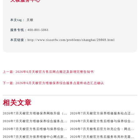
广西壮族自治区柳州市城中区中山中路天梭售后服务中心（需提前预约）
广西壮族自治区钦州市钦南区金海湾东大街天梭售后服务中心（需提前预约）
本文tag：
天梭
广西壮族自治区梧州市万秀区龙湖镇高旺路天梭售后服务中心（需提前预约）
服务专线：
400-801-5061
广西壮族自治区玉林市玉州区金玉路天梭售后服务中心（需提前预约）
本页链接：
http://www.tissotfw.com/problems/shanghai/29869.html
海南省儋州市儋州市那大镇兰洋北路天梭售后服务中心（需提前预约）
海南省东方市八所镇解放西路天梭售后服务中心（需提前预约）
海南省琼海市嘉积镇东风路天梭售后服务中心（需提前预约）
海南省三沙市西沙区西沙群岛永兴岛北京路天梭售后服务中心（需提前预约）
上一篇:
2026年6月天梭官方售后网点搬迁及新增完整告知书
海南省三亚市吉阳区迎宾路天梭售后服务中心（需提前预约）
下一篇:
2026年6月天梭官方维修保养综合服务点最终动态汇总确认
海南省万宁市万城镇解放路天梭售后服务中心（需提前预约）
海南省文昌市文城镇教育东路天梭售后服务中心（需提前预约）
相关文章
海南省五指山市通什镇三月三大道天梭售后服务中心（需提前预约）
香港特别行政区尖沙咀区油尖旺区广东道天梭售后服务中心（需提前预约）
2026年7月天梭官方维修保养网络升级（搬迁新店）公告原文内容
2026年7月天梭官方保养维修服务站点迁移及新设总览详细说明文件
香港特别行政区金钟区中西区金钟道天梭售后服务中心（需提前预约）
2026年7月天梭官方维修保养综合服务点搬迁与开业详情说明文件最终公开结束
2026年7月天梭官方售后维修与保养综合服务中心迁址最终确认版定稿
香港特别行政区九龙区油尖旺区弥敦道天梭售后服务中心（需提前预约）
2026年7月天梭官方售后维修与保养综合服务中心迁址补充确认终稿说明
2026年7月天梭售后官方补充公告：网点搬迁与新增详情
2026年7月天梭官方保养维修中心网点新增及迁址补充最终公告定稿确认
2026年7月天梭官方售后服务布局补充最终调整（含迁址及新开）
香港特别行政区铜锣湾区湾仔区轩尼诗道天梭售后服务中心（需提前预约）