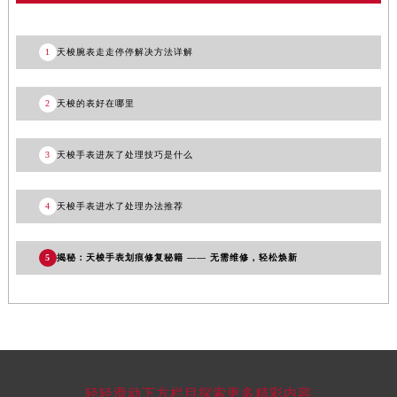
甘肃省酒泉市肃州区西大街天梭售后服务中心（需提前预约）
甘肃省临夏市城南街道团结路天梭售后服务中心（需提前预约）
1
天梭腕表走走停停解决方法详解
甘肃省陇南市武都区人民路天梭售后服务中心（需提前预约）
甘肃省平凉市崆峒区西大街天梭售后服务中心（需提前预约）
2
天梭的表好在哪里
甘肃省庆阳市西峰区南大街天梭售后服务中心（需提前预约）
甘肃省天水市秦州区民主路天梭售后服务中心（需提前预约）
3
天梭手表进灰了处理技巧是什么
甘肃省武威市凉州区迎宾路天梭售后服务中心（需提前预约）
甘肃省张掖市甘州区民乐北路天梭售后服务中心（需提前预约）
4
天梭手表进水了处理办法推荐
宁夏回族自治区固原市原州区文化街天梭售后服务中心（需提前预约）
宁夏回族自治区石嘴山市大武口区贺兰山路天梭售后服务中心（需提前预约）
5
揭秘：天梭手表划痕修复秘籍 —— 无需维修，轻松焕新
宁夏回族自治区吴忠市利通区开元大道天梭售后服务中心（需提前预约）
宁夏回族自治区银川市兴庆区新华东路97号新百中心C馆一层C1-18号商铺天梭售后服务中心（需提前预约）
宁夏回族自治区中卫市沙坡头区鼓楼东街天梭售后服务中心（需提前预约）
青海省果洛藏族自治州玛沁县团结路天梭售后服务中心（需提前预约）
青海省海北藏族自治州海晏县将军路天梭售后服务中心（需提前预约）
青海省海东市乐都区滨河路天梭售后服务中心（需提前预约）
轻轻滑动下方栏目探索更多精彩内容