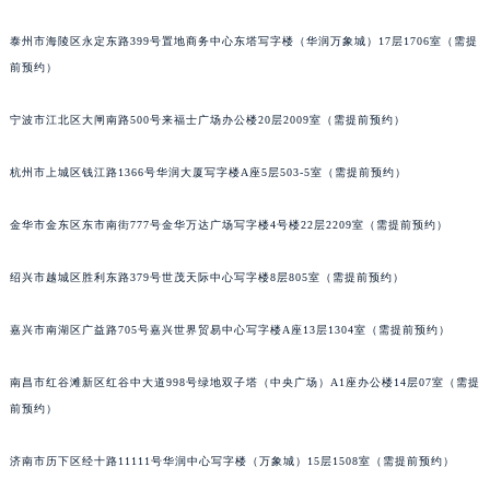
黑龙江省鹤岗市向阳区红军路天梭售后服务中心（需提前预约）
泰州市海陵区永定东路399号置地商务中心东塔写字楼（华润万象城）17层1706室（需提
黑龙江省黑河市爱辉区中央街天梭售后服务中心（需提前预约）
前预约）
黑龙江省鸡西市鸡冠区红军路天梭售后服务中心（需提前预约）
黑龙江省佳木斯市向阳区长安路天梭售后服务中心（需提前预约）
宁波市江北区大闸南路500号来福士广场办公楼20层2009室（需提前预约）
黑龙江省牡丹江市东安区太平路天梭售后服务中心（需提前预约）
杭州市上城区钱江路1366号华润大厦写字楼A座5层503-5室（需提前预约）
黑龙江省七台河市桃山区大同街天梭售后服务中心（需提前预约）
黑龙江省齐齐哈尔市龙沙区龙华路天梭售后服务中心（需提前预约）
金华市金东区东市南街777号金华万达广场写字楼4号楼22层2209室（需提前预约）
黑龙江省双鸭山市尖山区新兴大街天梭售后服务中心（需提前预约）
黑龙江省绥化市北林区新华街与康庄路交叉口天梭售后服务中心（需提前预约）
绍兴市越城区胜利东路379号世茂天际中心写字楼8层805室（需提前预约）
黑龙江省伊春市伊美区通河路天梭售后服务中心（需提前预约）
吉林省白城市洮北区明仁南街天梭售后服务中心（需提前预约）
嘉兴市南湖区广益路705号嘉兴世界贸易中心写字楼A座13层1304室（需提前预约）
吉林省白山市浑江区浑江大街天梭售后服务中心（需提前预约）
南昌市红谷滩新区红谷中大道998号绿地双子塔（中央广场）A1座办公楼14层07室（需提
吉林省吉林市船营区河南街天梭售后服务中心（需提前预约）
前预约）
吉林省辽源市龙山区人民大街天梭售后服务中心（需提前预约）
吉林省梅河口市新华街道梅河大街天梭售后服务中心（需提前预约）
济南市历下区经十路11111号华润中心写字楼（万象城）15层1508室（需提前预约）
吉林省四平市铁东区紫气大路与南九经街交汇处天梭售后服务中心（需提前预约）