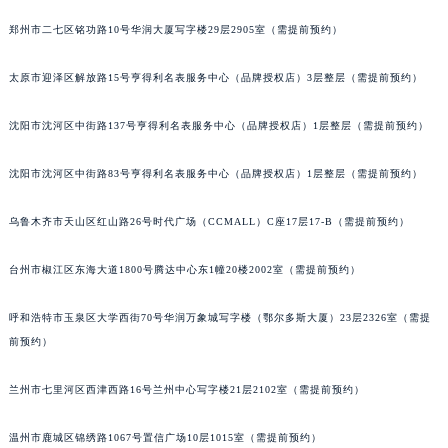
辽宁省沈阳市沈河区中街路83号亨得利名表维修授权店1楼天梭售后服务中心（需提前预约）
郑州市二七区铭功路10号华润大厦写字楼29层2905室（需提前预约）
北京市朝阳区建国门外大街甲6号华熙国际中心D座11层1102室天梭售后服务中心（北京总部）（需提前预约）
北京市东城区东长安街1号王府井东方广场W3座6层602室天梭售后服务中心（需提前预约）
太原市迎泽区解放路15号亨得利名表服务中心（品牌授权店）3层整层（需提前预约）
河北省保定市竞秀区朝阳北大街北国先天下天梭售后服务中心（需提前预约）
沈阳市沈河区中街路137号亨得利名表服务中心（品牌授权店）1层整层（需提前预约）
内蒙古自治区阿拉善盟市左旗土尔扈特大街天梭售后服务中心（需提前预约）
内蒙古自治区巴彦淖尔市临河区新华街天梭售后服务中心（需提前预约）
沈阳市沈河区中街路83号亨得利名表服务中心（品牌授权店）1层整层（需提前预约）
内蒙古自治区包头市青山区幸福路甲3号王府井百货名表维修天梭售后服务中心（需提前预约）
内蒙古自治区赤峰市红山区哈达街天梭售后服务中心（需提前预约）
乌鲁木齐市天山区红山路26号时代广场（CCMALL）C座17层17-B（需提前预约）
内蒙古自治区鄂尔多斯市东胜区伊金霍洛街天梭售后服务中心（需提前预约）
台州市椒江区东海大道1800号腾达中心东1幢20楼2002室（需提前预约）
内蒙古自治区呼伦贝尔市海拉尔区中央街天梭售后服务中心（需提前预约）
内蒙古自治区通辽市科尔沁区明仁大街天梭售后服务中心（需提前预约）
呼和浩特市玉泉区大学西街70号华润万象城写字楼（鄂尔多斯大厦）23层2326室（需提
内蒙古自治区乌海市海勃湾区人民南路天梭售后服务中心（需提前预约）
前预约）
内蒙古自治区乌兰察布市集宁区恩和大街天梭售后服务中心（需提前预约）
内蒙古自治区锡林郭勒盟市锡林浩特市光明街与额尔敦路交叉口天梭售后服务中心（需提前预约）
兰州市七里河区西津西路16号兰州中心写字楼21层2102室（需提前预约）
内蒙古自治区兴安盟市乌兰浩特市兴安大街天梭售后服务中心（需提前预约）
温州市鹿城区锦绣路1067号置信广场10层1015室（需提前预约）
山西省大同市平城区迎宾街天梭售后服务中心（需提前预约）