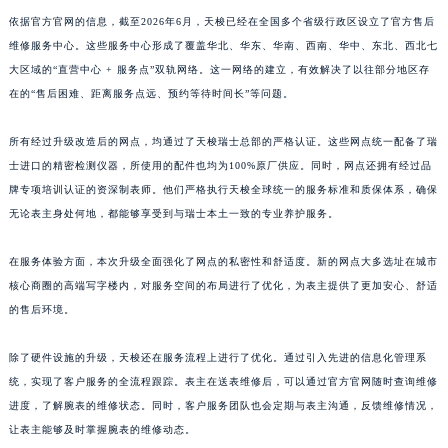
山东省淄博市张店区金晶大道天梭售后服务中心（需提前预约）
依据官方官网的信息，截至2026年6月，天梭已经在全国多个省级行政区设立了官方售后
维修服务中心。这些服务中心形成了覆盖华北、华东、华南、西南、华中、东北、西北七
上海市黄浦区南京东路299号宏伊国际广场写字楼8层806室天梭售后服务中心（需提前预约）
大区域的“直营中心 + 服务点”双轨网络。这一网络的建立，有效解决了以往部分地区存
上海市徐汇区虹桥路3号港汇中心2座37层3705室天梭售后服务中心（需提前预约）
在的“售后困难、距离服务点远、预约等待时间长”等问题。
浙江省杭州市上城区钱江路1366号华润大厦A座5层503-5室天梭售后服务中心（需提前预约）
浙江省湖州市吴兴区劳动路天梭售后服务中心（需提前预约）
所有经过升级改造后的网点，均通过了天梭瑞士总部的严格认证。这些网点统一配备了瑞
浙江省嘉兴市南湖区广益路705号嘉兴世界贸易中心A座13层1304室天梭售后服务中心（需提前预约）
士进口的精密检测仪器，所使用的配件也均为100%原厂供应。同时，网点还拥有经过品
浙江省金华市金东区东市南街777号金华万达广场4号楼22楼2209室天梭售后服务中心（需提前预约）
牌专项培训认证的资深制表师。他们严格执行天梭全球统一的服务标准和质保体系，确保
无论表主身处何地，都能够享受到与瑞士本土一致的专业养护服务。
浙江省丽水市莲都区解放街天梭售后服务中心（需提前预约）
浙江省宁波市江北区大闸南路500号来福士广场办公楼20层2009室天梭售后服务中心（需提前预约）
在服务体验方面，本次升级全面强化了网点的私密性和舒适度。新的网点大多选址在城市
浙江省衢州市柯城区上街天梭售后服务中心（需提前预约）
核心商圈的高端写字楼内，对服务空间的布局进行了优化，为表主提供了更加安心、舒适
浙江省绍兴市越城区胜利东路379号世茂天际中心写字楼8层805室天梭售后服务中心（需提前预约）
的售后环境。
浙江省舟山市定海区解放东路天梭售后服务中心（需提前预约）
澳门特别行政区大堂区议事亭前地（新马路）天梭售后服务中心（需提前预约）
除了硬件设施的升级，天梭还在服务流程上进行了优化。通过引入先进的信息化管理系
统，实现了客户服务的全流程跟踪。表主在送表维修后，可以通过官方官网随时查询维修
澳门特别行政区风顺堂区南湾大马路天梭售后服务中心（需提前预约）
进度，了解腕表的维修状态。同时，客户服务团队也会定期与表主沟通，反馈维修情况，
澳门特别行政区花地玛堂区关闸广场天梭售后服务中心（需提前预约）
让表主能够及时掌握腕表的维修动态。
澳门特别行政区花王堂区大三巴商圈天梭售后服务中心（需提前预约）