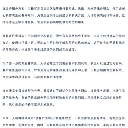
澳门特别行政区嘉模堂区官也街天梭售后服务中心（需提前预约）
在客户服务方面，天梭官方售后团队始终秉持着专业、热情、高效的服务理念。他们会耐
澳门省路氹城市金光大道天梭售后服务中心（需提前预约）
心解答表主的各种疑问，为表主提供专业的建议和解决方案。无论是腕表的日常保养、故
澳门特别行政区望德堂区塔石广场天梭售后服务中心（需提前预约）
障维修还是零部件更换，售后团队都能够提供全方位的服务。
福建省福州市鼓楼区五四路128-1号恒力城写字楼15层03室天梭售后服务中心（需提前预约）
天梭还注重对表主的知识普及和教育。通过官方官网和线下活动，向表主传授腕表的保养
福建省厦门市思明区湖滨东路95号万象城华润大厦B座11层1104室天梭售后服务中心（需提前预约）
知识、使用技巧等内容，帮助表主更好地了解和爱护自己的腕表。这不仅有助于延长腕表
广东省潮州市潮安区新风路与潮汕路交汇处天梭售后服务中心（需提前预约）
的使用寿命，也提升了表主对品牌的认同感和忠诚度。
广东省广州市天河区天河路230号万菱汇国际中心A塔7层704室天梭售后服务中心（需提前预约）
广东省广州市越秀区环市东路371-375号世界贸易中心大厦南塔15层1507室天梭售后服务中心（需提前预约）
为了进一步提升服务质量，天梭还建立了完善的客户反馈机制。表主可以通过官方官网、
广东省河源市源城区越王大道天梭售后服务中心（需提前预约）
客户服务热线等渠道，对售后网点的服务质量进行评价和反馈。天梭会根据表主的反馈，
及时调整和改进服务，不断提升客户满意度。
广东省惠州市惠城区江北文昌一路7号华贸大厦1座30层3005室天梭售后服务中心（需提前预约）
广东省江门市蓬江区广场西路天梭售后服务中心（需提前预约）
在市场竞争日益激烈的今天，天梭通过不断优化售后服务网络，提升服务质量，增强了品
广东省揭阳市榕城进贤门步行街天梭售后服务中心（需提前预约）
牌的竞争力。良好的售后服务不仅能够解决表主的实际问题，还能够树立品牌的良好形
广东省茂名市电白区水东街道迎宾大道天梭售后服务中心（需提前预约）
象，吸引更多的消费者选择天梭腕表。
广东省梅州市梅江区金燕大道天梭售后服务中心（需提前预约）
广东省清远市清城区湖西路天梭售后服务中心（需提前预约）
未来，天梭将继续秉承“以客户为中心”的服务理念，不断完善售后服务体系，为表主提供
更加优质、高效的服务。同时，天梭也将持续关注市场需求和技术发展，不断创新服务模
广东省汕头市龙湖区长平路天梭售后服务中心（需提前预约）