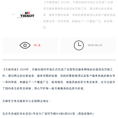
【天梭维修】2026年，天梭在国内市场正式完成了全国
泰州市海陵区永定东路399号置地商务中心东塔写字楼（华润万象城）17层1706室（需提前预约）
售后服务网络的全面优化升级工作。通过网点的全新改
宁波市江北区大闸南路500号来福士广场办公楼20层2009室（需提前预约）
造、服务范围的拓展、流程的重新梳理以及客户服务热线
杭州市上城区钱江路1366号华润大厦写字楼A座5层503-5室（需提前预约）
的整合等一系列举措，构建起了一个覆盖广泛、标准规
金华市金东区东市南街777号金华万达广场写字楼4号楼22层2209室（需提前预约）
范、…
绍兴市越城区胜利东路379号世茂天际中心写字楼8层805室（需提前预约）

嘉兴市南湖区广益路705号嘉兴世界贸易中心写字楼A座13层1304室（需提前预约）
36 次
2026-06-25
南昌市红谷滩新区红谷中大道998号绿地双子塔（中央广场）A1座办公楼14层07室（需提前预约）
济南市历下区经十路11111号华润中心写字楼（万象城）15层1508室（需提前预约）
广州市天河区天河路230号万菱汇国际中心写字楼A塔7层704室（需提前预约）
【
天梭维修
】2026年，天梭在国内市场正式完成了全国售后服务网络的全面优化升级工
广州市越秀区环市东路371-375号世界贸易中心大厦南塔写字楼15层07室（需提前预约）
作。通过网点的全新改造、服务范围的拓展、流程的重新梳理以及客户服务热线的整合等
深圳市罗湖区深南东路5001号华润大厦写字楼17层1701室（需提前预约）
一系列举措，构建起了一个覆盖广泛、标准规范、便捷高效的官方售后体系，全方位提升
惠州市惠城区江北文昌一路7号华贸大厦写字楼1座30层05室（需提前预约）
了国内表主的售后体验，用心守护每一枚天梭腕表的品质与价值。
厦门市思明区湖滨东路95号华润大厦写字楼B座11层1104室（需提前预约）
福州市鼓楼区五四路128-1号恒力城写字楼15层03室（需提前预约）
天梭官方售后服务中心全国网点地址：
成都市锦江区人民东路6号SAC东原中心写字楼24层2406B室（需提前预约）
北京市东城区东长安街1号东方广场写字楼W3座6层602室（需提前预约）
重庆市江北区观音桥步行街2号融恒时代广场写字楼9层902室（需提前预约）