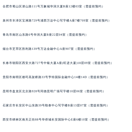
安徽省阜阳市颍州区颍州北路天梭售后服务中心（需提前预约）
合肥市蜀山区潜山路111号万象城华润大厦B座12楼03室（需提前预约）
安徽省淮北市相山区淮海路天梭售后服务中心（需提前预约）
泉州市丰泽区宝洲路729号浦西万达中心写字楼A座7楼709室（需提前预约）
安徽省淮南市田家庵区国庆中路天梭售后服务中心（需提前预约）
安徽省黄山市屯溪区黄山西路天梭售后服务中心（需提前预约）
青岛市南区山东路6号华润大厦B座22层04室（需提前预约）
安徽省六安市金安区解放中路天梭售后服务中心（需提前预约）
安徽省马鞍山市雨山区湖南西路天梭售后服务中心（需提前预约）
烟台市芝罘区胜利路139号万达金融中心A座907室（需提前预约）
安徽省宿州市埇桥区人民中路天梭售后服务中心（需提前预约）
长春市朝阳区西安大路727号中银大厦A座(旺进大厦)18层09室（需提前预约）
安徽省铜陵市铜官区石城大道天梭售后服务中心（需提前预约）
安徽省芜湖市镜湖区中山路步行街天梭售后服务中心（需提前预约）
贵阳市南明区都司高架桥路33号亨特国际金融中心14楼14D（需提前预约）
安徽省宣城市宣州区叠嶂西路天梭售后服务中心（需提前预约）
福建省龙岩市新罗区九一南路天梭售后服务中心（需提前预约）
昆明市盘龙区北京路928号同德昆明广场写字楼10层06室（需提前预约）
福建省南平市建阳区人民西路天梭售后服务中心（需提前预约）
福建省宁德市蕉城区天湖东路天梭售后服务中心（需提前预约）
石家庄市长安区中山东路39号勒泰中心写字楼B座13层07室（需提前预约）
福建省莆田市城厢区霞林街道荔华东大道天梭售后服务中心（需提前预约）
西安市碑林区南关正街88号华侨城长安国际中心E座6楼10室（需提前预约）
福建省三明市三元区东乾二路天梭售后服务中心（需提前预约）
福建省漳州市龙文区步港路天梭售后服务中心（需提前预约）