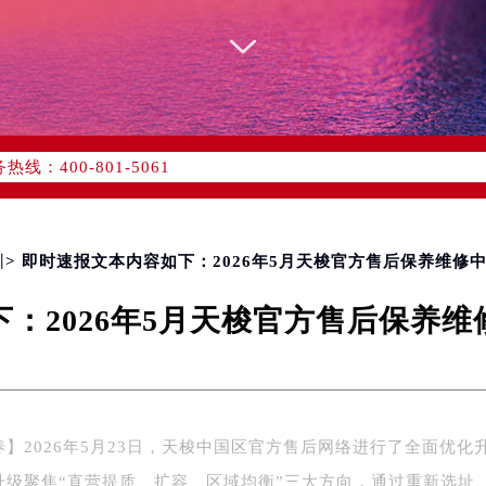
优化升级公告
：400-801-5061
1-5061，服务覆盖中国大陆、香港、澳门、台湾全部区域（非大陆需
点地址：
国际中心写字楼D座11层1102室（北京总部）（需提前预约）
字楼W3座6层602室（需提前预约）
圳
> 即时速报文本内容如下：2026年5月天梭官方售后保养维修
融中心写字楼26层2603室（需提前预约）
：2026年5月天梭官方售后保养
2座37层3705室（需提前预约）
际广场写字楼8层806室（需提前预约）
南京中心写字楼22层C1-1室（需提前预约）
中心写字楼5号楼10层1008室（需提前预约）
FC国际金融中心写字楼35层3508室（需提前预约）
】2026年5月23日，天梭中国区官方售后网络进行了全面优化
楼1号楼18层1803室（需提前预约）
升级聚焦“直营提质、扩容、区域均衡”三大方向，通过重新选址