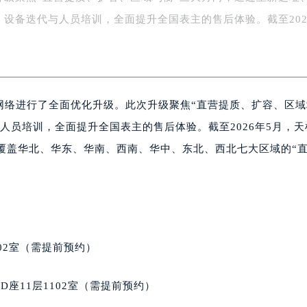
字楼1号楼16层1604室（需提前预约）
、设备迭代与人员培训，全面提升全国表主的售后体验。截至202
务中心东塔写字楼（华润万象城）17层1706室（需提前预约）
场办公楼20层2009室（需提前预约）
写字楼A座5层503-5室（需提前预约）
广场写字楼4号楼22层2209室（需提前预约）
售后网络进行了全面优化升级。此次升级聚焦“直营提质、扩容、区
际中心写字楼8层805室（需提前预约）
易中心写字楼A座13层1304室（需提前预约）
人员培训，全面提升全国表主的售后体验。截至2026年5月，天
绿地双子塔（中央广场）A1座办公楼14层07室（需提前预约）
覆盖华北、华东、华南、西南、华中、东北、西北七大区域的“
心写字楼（万象城）15层1508室（需提前预约）
际中心写字楼A塔7层704室（需提前预约）
世界贸易中心大厦南塔写字楼15层07室（需提前预约）
厦写字楼17层1701室（需提前预约）
厦写字楼1座30层05室（需提前预约）
02室（需提前预约）
字楼B座11层1104室（需提前预约）
写字楼15层03室（需提前预约）
座11层1102室（需提前预约）
心写字楼24层2406B室（需提前预约）