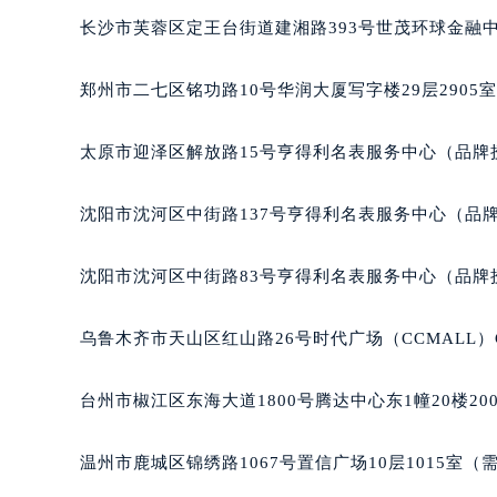
吉林省四平市铁东区紫气大路与南九
长沙市芙蓉区定王台街道建湘路393号世茂环球金融中
吉林省松原市宁江区五环大街天梭售
吉林省通化市东昌区环通乡江南大街
郑州市二七区铭功路10号华润大厦写字楼29层2905
吉林省延边市延吉市解放路天梭售后
辽宁省鞍山市铁东区站前街天梭售后
太原市迎泽区解放路15号亨得利名表服务中心（品牌
辽宁省本溪市平山区胜利路天梭售后
辽宁省朝阳市双塔区新华路天梭售后
沈阳市沈河区中街路137号亨得利名表服务中心（品
辽宁省丹东市振兴区七经街天梭售后
辽宁省抚顺市新抚区东一路天梭售后
沈阳市沈河区中街路83号亨得利名表服务中心（品牌
辽宁省阜新市海州区解放大街天梭售
辽宁省葫芦岛市连山区中央路天梭售
乌鲁木齐市天山区红山路26号时代广场（CCMALL）C
辽宁省锦州市古塔区中央大街天梭售
辽宁省辽阳市白塔区新运大街天梭售
台州市椒江区东海大道1800号腾达中心东1幢20楼20
辽宁省盘锦市兴隆台区石油大街天梭
辽宁省铁岭市银州区南马路天梭售后
温州市鹿城区锦绣路1067号置信广场10层1015室（
辽宁省营口市站前区市府路与渤海大