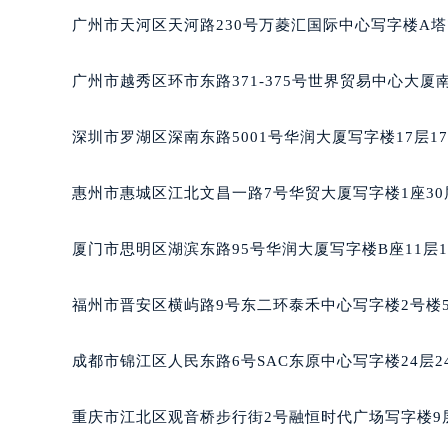
黑龙江省大庆市萨尔图区会战大街天
广州市天河区天河路230号万菱汇国际中心写字楼A塔
黑龙江省鹤岗市向阳区红军路天梭售
黑龙江省黑河市爱辉区中央街天梭售
广州市越秀区环市东路371-375号世界贸易中心大厦
黑龙江省鸡西市鸡冠区红军路天梭售
黑龙江省佳木斯市向阳区长安路天梭
深圳市罗湖区深南东路5001号华润大厦写字楼17层1
黑龙江省牡丹江市东安区太平路天梭
黑龙江省七台河市桃山区大同街天梭
惠州市惠城区江北文昌一路7号华贸大厦写字楼1座30
黑龙江省齐齐哈尔市龙沙区龙华路天
黑龙江省双鸭山市尖山区新兴大街天
厦门市思明区湖滨东路95号华润大厦写字楼B座11层1
黑龙江省绥化市北林区新华街与康庄
黑龙江省伊春市伊美区通河路天梭售
福州市晋安区横屿路9号东二环泰禾中心写字楼2号楼5
吉林省白城市洮北区明仁南街天梭售
吉林省白山市浑江区浑江大街天梭售
成都市锦江区人民东路6号SAC东原中心写字楼24层2
吉林省吉林市船营区河南街天梭售后
吉林省辽源市龙山区人民大街天梭售
重庆市江北区观音桥步行街2号融恒时代广场写字楼9层
吉林省梅河口市新华街道梅河大街天