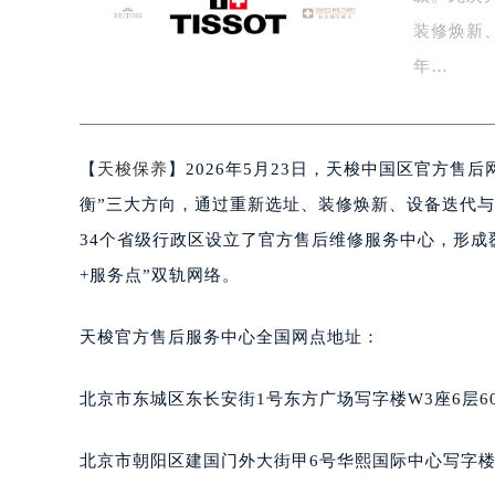
盐城市盐都区世纪大道5号盐城金融城写
装修焕新
泰州市海陵区永定东路399号置地商
年…
宁波市江北区大闸南路500号来福士广
杭州市上城区钱江路1366号华润大厦
金华市金东区东市南街777号金华万达
【
天梭保养
】2026年5月23日，天梭中国区官方
绍兴市越城区胜利东路379号世茂天
嘉兴市南湖区广益路705号嘉兴世界贸
衡”三大方向，通过重新选址、装修焕新、设备迭代与
南昌市红谷滩新区红谷中大道998号
34个省级行政区设立了官方售后维修服务中心，形成
济南市历下区经十路11111号华润中
+服务点”双轨网络。
广州市天河区天河路230号万菱汇国
广州市越秀区环市东路371-375号
天梭官方售后服务中心全国网点地址：
深圳市罗湖区深南东路5001号华润大
惠州市惠城区江北文昌一路7号华贸大
北京市东城区东长安街1号东方广场写字楼W3座6层6
厦门市思明区湖滨东路95号华润大厦写
福州市鼓楼区五四路128-1号恒力城
北京市朝阳区建国门外大街甲6号华熙国际中心写字楼D
成都市锦江区人民东路6号SAC东原中