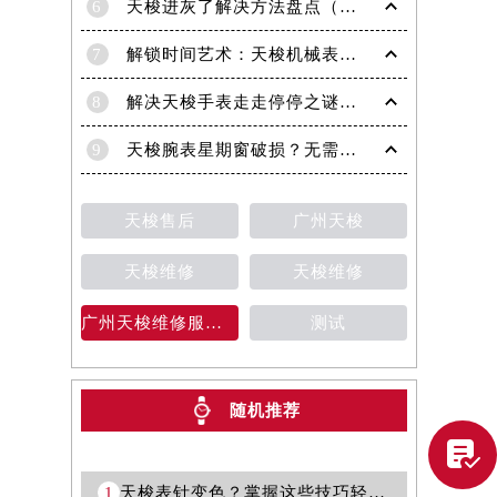
6
天梭进灰了解决方法盘点（日常保养与清洁技巧）
7
解锁时间艺术：天梭机械表机芯生锈修复秘籍
8
解决天梭手表走走停停之谜：专业处理方法全面解析
9
天梭腕表星期窗破损？无需担心，这里有解决方案
天梭售后
广州天梭
天梭维修
天梭维修
广州天梭维修服务中心
测试
随机推荐
提前预约）

1
天梭表针变色？掌握这些技巧轻松焕新！