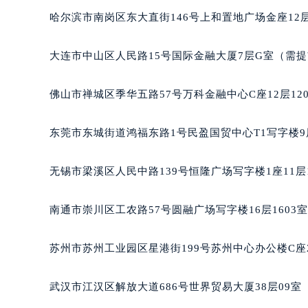
辽宁省沈阳市沈河区中街路137号亨
哈尔滨市南岗区东大直街146号上和置地广场金座12层
辽宁省沈阳市沈河区中街路83号亨
北京市朝阳区建国门外大街甲6号华熙
大连市中山区人民路15号国际金融大厦7层G室（需
北京市东城区东长安街1号王府井东方
河北省保定市竞秀区朝阳北大街北国
佛山市禅城区季华五路57号万科金融中心C座12层12
内蒙古自治区阿拉善盟市左旗土尔扈
内蒙古自治区巴彦淖尔市临河区新华
东莞市东城街道鸿福东路1号民盈国贸中心T1写字楼9
内蒙古自治区包头市青山区幸福路甲
内蒙古自治区赤峰市红山区哈达街天
无锡市梁溪区人民中路139号恒隆广场写字楼1座11层
内蒙古自治区鄂尔多斯市东胜区伊金
内蒙古自治区呼伦贝尔市海拉尔区中
南通市崇川区工农路57号圆融广场写字楼16层1603
内蒙古自治区通辽市科尔沁区明仁大
内蒙古自治区乌海市海勃湾区人民南
苏州市苏州工业园区星港街199号苏州中心办公楼C座
内蒙古自治区乌兰察布市集宁区恩和
内蒙古自治区锡林郭勒盟市锡林浩特
武汉市江汉区解放大道686号世界贸易大厦38层09
内蒙古自治区兴安盟市乌兰浩特市兴