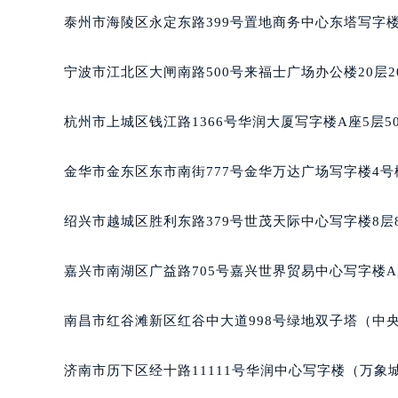
南宁市青秀区金湖路59号地王大厦12
泰州市海陵区永定东路399号置地商务中心东塔写字楼
合肥市蜀山区潜山路111号万象城华润
泉州市丰泽区宝洲路729号浦西万达中
宁波市江北区大闸南路500号来福士广场办公楼20层2
青岛市南区山东路6号华润大厦B座2
烟台市芝罘区胜利路139号万达金融中
杭州市上城区钱江路1366号华润大厦写字楼A座5层5
长春市朝阳区西安大路727号中银大厦
贵阳市南明区都司高架桥路33号亨特
金华市金东区东市南街777号金华万达广场写字楼4号楼
昆明市盘龙区北京路928号同德昆明
石家庄市长安区中山东路39号勒泰中
绍兴市越城区胜利东路379号世茂天际中心写字楼8层
西安市碑林区南关正街88号华侨城长
海口市龙华区金贸东路5号海口华润大厦
嘉兴市南湖区广益路705号嘉兴世界贸易中心写字楼A座
唐山市路南区新华东道100号万达广场
台州市椒江区东海大道1800号腾达中
南昌市红谷滩新区红谷中大道998号绿地双子塔（中央
内蒙古自治区呼和浩特市玉泉区大学西
甘肃省兰州市七里河区西津西路16号兰
济南市历下区经十路11111号华润中心写字楼（万象城
重庆市解放碑渝中区民权路28号英利