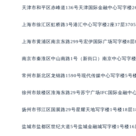
重庆市江北区观音桥步行街2号融恒时
天津市和平区赤峰道136号天津国际金融中心写字楼26
长沙市芙蓉区定王台街道建湘路393
郑州市二七区铭功路10号华润大厦写字
上海市徐汇区虹桥路3号港汇中心写字楼2座37层370
太原市迎泽区解放路15号亨得利名
沈阳市沈河区中街路137号亨得利名
上海市黄浦区南京东路299号宏伊国际广场写字楼8层
沈阳市沈河区中街路83号亨得利名
乌鲁木齐市天山区红山路26号时代广场
南京市秦淮区中山南路1号（新街口）南京中心写字楼2
温州市鹿城区锦绣路1067号置信广场
哈尔滨市道里区友谊西路600号富力中
常州市新北区龙锦路1590号现代传媒中心写字楼5号楼
大连市中山区人民路15号国际金融大
佛山市禅城区季华五路57号万科金融中
徐州市鼓楼区淮海东路29号苏宁广场IFC国际金融中心
东莞市东城街道鸿福东路1号民盈国贸
无锡市梁溪区人民中路139号恒隆广场
扬州市邗江区国展路29号星耀天地写字楼1号楼18层1
南通市崇川区工农路57号圆融广场写字
苏州市苏州工业园区星港街199号苏州
盐城市盐都区世纪大道5号盐城金融城写字楼1号楼16
武汉市江汉区解放大道686号世界贸易