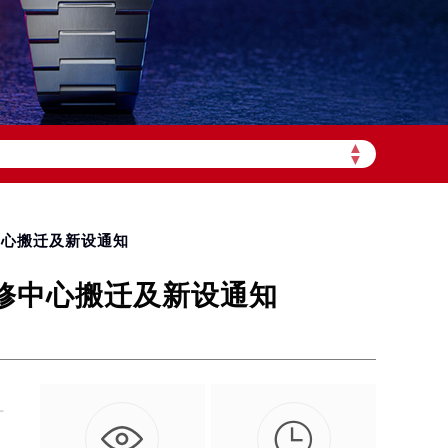
▲
加拨“+86”）
▼
中心搬迁及新设通知
维修中心搬迁及新设通知
升

、