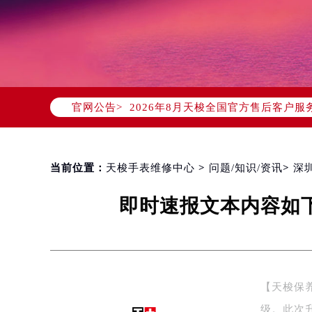
2026年8月天梭中国区售后服务网络
2026年8月天梭全国官方售后客户服务热线
官网公告>
天梭官方全国统一服务热线400-80
2026年8月天梭售后服务中心最新网
北京市朝阳区建国门外大街甲6号华熙
北京市东城区东长安街1号东方广场写
当前位置：
天梭手表维修中心
>
问题/知识/资讯
>
深
天津市和平区赤峰道136号天津国际金
即时速报文本内容如下
上海市徐汇区虹桥路3号港汇中心写字楼
上海市黄浦区南京东路299号宏伊国
南京市秦淮区中山南路1号（新街口）
常州市新北区龙锦路1590号现代传媒
徐州市鼓楼区淮海东路29号苏宁广场I
【天梭保养
扬州市邗江区国展路29号星耀天地写字
级。此次