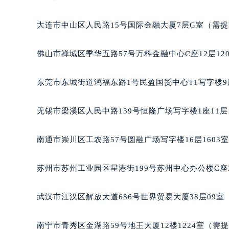
辽宁省沈阳市沈河区中街路83号亨
北京市朝阳区建国门外大街甲6号华熙
大连市中山区人民路15号国际金融大厦7层G室（需
北京市东城区东长安街1号王府井东方
河北省保定市竞秀区朝阳北大街北国
佛山市禅城区季华五路57号万科金融中心C座12层12
内蒙古自治区阿拉善盟市左旗土尔扈
内蒙古自治区巴彦淖尔市临河区新华
东莞市东城街道鸿福东路1号民盈国贸中心T1写字楼9
内蒙古自治区包头市青山区幸福路甲
内蒙古自治区赤峰市红山区哈达街天
无锡市梁溪区人民中路139号恒隆广场写字楼1座11层
内蒙古自治区鄂尔多斯市东胜区伊金
内蒙古自治区呼伦贝尔市海拉尔区中
南通市崇川区工农路57号圆融广场写字楼16层1603
内蒙古自治区通辽市科尔沁区明仁大
内蒙古自治区乌海市海勃湾区人民南
苏州市苏州工业园区星港街199号苏州中心办公楼C座
内蒙古自治区乌兰察布市集宁区恩和
内蒙古自治区锡林郭勒盟市锡林浩特
武汉市江汉区解放大道686号世界贸易大厦38层09
内蒙古自治区兴安盟市乌兰浩特市兴
山西省大同市平城区迎宾街天梭售后
南宁市青秀区金湖路59号地王大厦12楼1224室（需