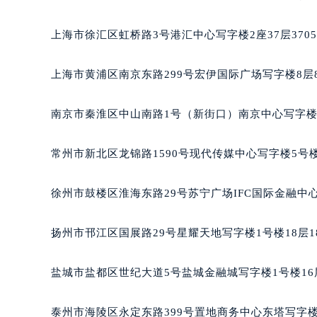
长沙市芙蓉区定王台街道建湘路393
郑州市二七区铭功路10号华润大厦写字
上海市徐汇区虹桥路3号港汇中心写字楼2座37层370
太原市迎泽区解放路15号亨得利名
沈阳市沈河区中街路137号亨得利名
上海市黄浦区南京东路299号宏伊国际广场写字楼8层
沈阳市沈河区中街路83号亨得利名
乌鲁木齐市天山区红山路26号时代广场
南京市秦淮区中山南路1号（新街口）南京中心写字楼2
温州市鹿城区锦绣路1067号置信广场
哈尔滨市道里区友谊西路600号富力中
常州市新北区龙锦路1590号现代传媒中心写字楼5号楼
大连市中山区人民路15号国际金融大
佛山市禅城区季华五路57号万科金融中
徐州市鼓楼区淮海东路29号苏宁广场IFC国际金融中心
东莞市东城街道鸿福东路1号民盈国贸
无锡市梁溪区人民中路139号恒隆广场
扬州市邗江区国展路29号星耀天地写字楼1号楼18层1
南通市崇川区工农路57号圆融广场写字
苏州市苏州工业园区星港街199号苏州
盐城市盐都区世纪大道5号盐城金融城写字楼1号楼16
武汉市江汉区解放大道686号世界贸易
南宁市青秀区金湖路59号地王大厦12
泰州市海陵区永定东路399号置地商务中心东塔写字楼