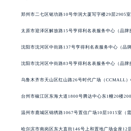
吉林省松原市宁江区五环大街天梭售
吉林省通化市东昌区环通乡江南大街
郑州市二七区铭功路10号华润大厦写字楼29层2905
吉林省延边市延吉市解放路天梭售后
辽宁省鞍山市铁东区站前街天梭售后
太原市迎泽区解放路15号亨得利名表服务中心（品牌
辽宁省本溪市平山区胜利路天梭售后
辽宁省朝阳市双塔区新华路天梭售后
沈阳市沈河区中街路137号亨得利名表服务中心（品
辽宁省丹东市振兴区七经街天梭售后
辽宁省抚顺市新抚区东一路天梭售后
沈阳市沈河区中街路83号亨得利名表服务中心（品牌
辽宁省阜新市海州区解放大街天梭售
辽宁省葫芦岛市连山区中央路天梭售
乌鲁木齐市天山区红山路26号时代广场（CCMALL）C
辽宁省锦州市古塔区中央大街天梭售
辽宁省辽阳市白塔区新运大街天梭售
台州市椒江区东海大道1800号腾达中心东1幢20楼20
辽宁省盘锦市兴隆台区石油大街天梭
辽宁省铁岭市银州区南马路天梭售后
温州市鹿城区锦绣路1067号置信广场10层1015室（
辽宁省营口市站前区市府路与渤海大
辽宁省沈阳市沈河区中街路137号亨
哈尔滨市南岗区东大直街146号上和置地广场金座12层