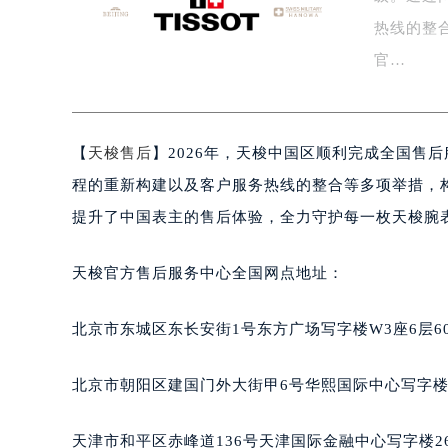
泰州市海陵区永定东路399号置地商
热线的整
宁波市江北区大闸南路500号来福士广
官…
杭州市上城区钱江路1366号华润大厦
金华市金东区东市南街777号金华万达
绍兴市越城区胜利东路379号世茂天
【
天梭售后
】2026年，天梭中国区顺利完成全国售
嘉兴市南湖区广益路705号嘉兴世界贸
南昌市红谷滩新区红谷中大道998号
程的重新构建以及客户服务热线的整合等多项举措，
济南市历下区经十路11111号华润中
提升了中国表主的售后体验，全力守护每一枚天梭腕
广州市天河区天河路230号万菱汇国
广州市越秀区环市东路371-375号
天梭官方售后服务中心全国网点地址：
深圳市罗湖区深南东路5001号华润大
惠州市惠城区江北文昌一路7号华贸大
北京市东城区东长安街1号东方广场写字楼W3座6层6
厦门市思明区湖滨东路95号华润大厦写
福州市鼓楼区五四路128-1号恒力城
北京市朝阳区建国门外大街甲6号华熙国际中心写字楼D
成都市锦江区人民东路6号SAC东原中
重庆市江北区观音桥步行街2号融恒时
天津市和平区赤峰道136号天津国际金融中心写字楼26