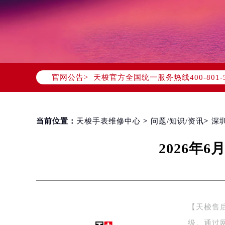
2026年8月天梭中国区售后服务网络
2026年8月天梭全国官方售后客户服务热线
天梭官方全国统一服务热线400-80
官网公告>
2026年8月天梭售后服务中心最新网
北京市朝阳区建国门外大街甲6号华熙
北京市东城区东长安街1号东方广场写
天津市和平区赤峰道136号天津国际金
当前位置：
天梭手表维修中心
>
问题/知识/资讯
>
深
上海市徐汇区虹桥路3号港汇中心写字楼
2026年
上海市黄浦区南京东路299号宏伊国
南京市秦淮区中山南路1号（新街口）
常州市新北区龙锦路1590号现代传媒
徐州市鼓楼区淮海东路29号苏宁广场I
扬州市邗江区国展路29号星耀天地写字
【天梭售
盐城市盐都区世纪大道5号盐城金融城写
级。通过