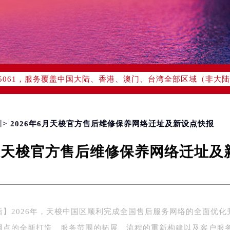
优化升级公告
：400-801-5061
1-5061，服务覆盖中国大陆、香港、澳门、台湾全部区域（非大陆需
点地址：
国际中心写字楼D座11层1102室（北京总部）（需提前预约）
字楼W3座6层602室（需提前预约）
融中心写字楼26层2603室（需提前预约）
圳
> 2026年6月天梭官方售后维修保养网络迁址及新设点快报
2座37层3705室（需提前预约）
6月天梭官方售后维修保养网络迁址
际广场写字楼8层806室（需提前预约）
南京中心写字楼22层C1-1室（需提前预约）
中心写字楼5号楼10层1008室（需提前预约）
FC国际金融中心写字楼35层3508室（需提前预约）
楼1号楼18层1803室（需提前预约）
后】2026年，天梭中国区顺利完成全国售后服务网络的全面优化
字楼1号楼16层1604室（需提前预约）
网点的全新打造、服务范围的拓展、流程的重新构建以及客户服