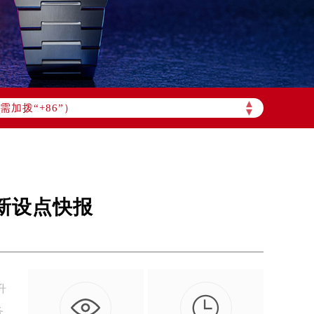
加拨“+86”）
▲
▼
及新设点快报
升

务