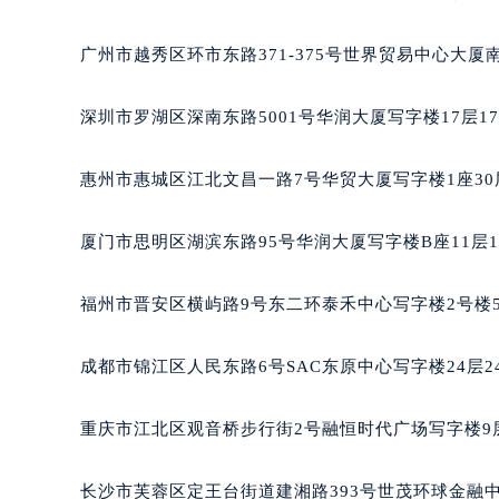
黑龙江省鹤岗市向阳区红军路天梭售
黑龙江省黑河市爱辉区中央街天梭售
广州市越秀区环市东路371-375号世界贸易中心大厦
黑龙江省鸡西市鸡冠区红军路天梭售
黑龙江省佳木斯市向阳区长安路天梭
深圳市罗湖区深南东路5001号华润大厦写字楼17层1
黑龙江省牡丹江市东安区太平路天梭
黑龙江省七台河市桃山区大同街天梭
惠州市惠城区江北文昌一路7号华贸大厦写字楼1座30
黑龙江省齐齐哈尔市龙沙区龙华路天
黑龙江省双鸭山市尖山区新兴大街天
厦门市思明区湖滨东路95号华润大厦写字楼B座11层1
黑龙江省绥化市北林区新华街与康庄
黑龙江省伊春市伊美区通河路天梭售
福州市晋安区横屿路9号东二环泰禾中心写字楼2号楼5
吉林省白城市洮北区明仁南街天梭售
吉林省白山市浑江区浑江大街天梭售
成都市锦江区人民东路6号SAC东原中心写字楼24层2
吉林省吉林市船营区河南街天梭售后
吉林省辽源市龙山区人民大街天梭售
重庆市江北区观音桥步行街2号融恒时代广场写字楼9层
吉林省梅河口市新华街道梅河大街天
吉林省四平市铁东区紫气大路与南九
长沙市芙蓉区定王台街道建湘路393号世茂环球金融中