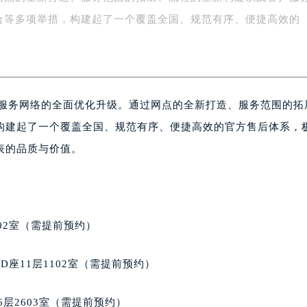
务中心东塔写字楼（华润万象城）17层1706室（需提前预约）
合等多项举措，构建起了一个覆盖全国、规范有序、便捷高效的
场办公楼20层2009室（需提前预约）
写字楼A座5层503-5室（需提前预约）
广场写字楼4号楼22层2209室（需提前预约）
际中心写字楼8层805室（需提前预约）
后服务网络的全面优化升级。通过网点的全新打造、服务范围的拓
易中心写字楼A座13层1304室（需提前预约）
绿地双子塔（中央广场）A1座办公楼14层07室（需提前预约）
构建起了一个覆盖全国、规范有序、便捷高效的官方售后体系，
心写字楼（万象城）15层1508室（需提前预约）
表的品质与价值。
际中心写字楼A塔7层704室（需提前预约）
世界贸易中心大厦南塔写字楼15层07室（需提前预约）
厦写字楼17层1701室（需提前预约）
厦写字楼1座30层05室（需提前预约）
02室（需提前预约）
字楼B座11层1104室（需提前预约）
写字楼15层03室（需提前预约）
座11层1102室（需提前预约）
心写字楼24层2406B室（需提前预约）
代广场写字楼9层902室（需提前预约）
层2603室（需提前预约）