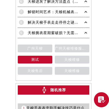
6
天梭进灰了解决方法盘点（日常保养与清洁技巧）
7
解锁时间艺术：天梭机械表机芯生锈修复秘籍
8
解决天梭手表走走停停之谜：专业处理方法全面解析
9
天梭腕表星期窗破损？无需担心，这里有解决方案
广州天梭
广州天梭维修服务中心
测试
天梭维修
天梭售后
天梭维修
提前预约）
随机推荐

1
天梭手表表壳割手解决技巧是什么