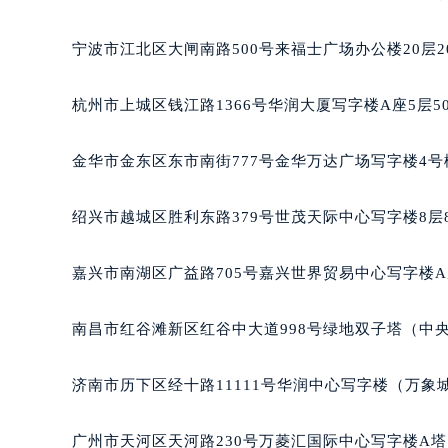
合肥市蜀山区潜山路111号万象城华润
泉州市丰泽区宝洲路729号浦西万达中
宁波市江北区大闸南路500号来福士广场办公楼20层2
青岛市南区山东路6号华润大厦B座2
烟台市芝罘区胜利路139号万达金融中
杭州市上城区钱江路1366号华润大厦写字楼A座5层5
长春市朝阳区西安大路727号中银大厦
贵阳市南明区都司高架桥路33号亨特
金华市金东区东市南街777号金华万达广场写字楼4号楼
昆明市盘龙区北京路928号同德昆明
石家庄市长安区中山东路39号勒泰中
绍兴市越城区胜利东路379号世茂天际中心写字楼8层
西安市碑林区南关正街88号华侨城长
海口市龙华区金贸东路5号海口华润大厦
嘉兴市南湖区广益路705号嘉兴世界贸易中心写字楼A座
唐山市路南区新华东道100号万达广场
台州市椒江区东海大道1800号腾达中
南昌市红谷滩新区红谷中大道998号绿地双子塔（中央
内蒙古自治区呼和浩特市玉泉区大学西
甘肃省兰州市七里河区西津西路16号兰
济南市历下区经十路11111号华润中心写字楼（万象城
重庆市解放碑渝中区民权路28号英利
黑龙江省大庆市萨尔图区会战大街天
广州市天河区天河路230号万菱汇国际中心写字楼A塔