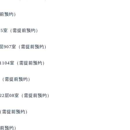
得利名表维修授权店1楼天梭售后服务中心（需提前预约）
国际中心D座11层1102室天梭售后服务中心（北京总部）（需
提前预约）
广场W3座6层602室天梭售后服务中心（需提前预约）
先天下天梭售后服务中心（需提前预约）
05室（需提前预约）
特大街天梭售后服务中心（需提前预约）
街天梭售后服务中心（需提前预约）
层907室（需提前预约）
3号王府井百货名表维修天梭售后服务中心（需提前预约）
梭售后服务中心（需提前预约）
1104室（需提前预约）
霍洛街天梭售后服务中心（需提前预约）
央街天梭售后服务中心（需提前预约）
室（需提前预约）
街天梭售后服务中心（需提前预约）
路天梭售后服务中心（需提前预约）
22层08室（需提前预约）
大街天梭售后服务中心（需提前预约）
市光明街与额尔敦路交叉口天梭售后服务中心（需提前预约）
室（需提前预约）
安大街天梭售后服务中心（需提前预约）
服务中心（需提前预约）
提前预约）