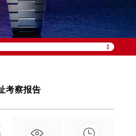
▲
加拨“+86”）
▼
地址考察报告
及

网