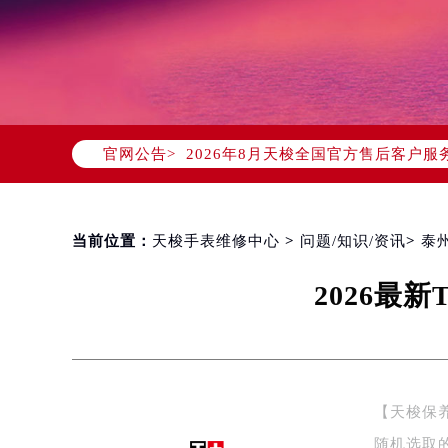
2026年8月天梭中国区售后服务网络
2026年8月天梭全国官方售后客户服务热线
官网公告>
天梭官方全国统一服务热线400-80
2026年8月天梭售后服务中心最新网
北京市朝阳区建国门外大街甲6号华熙
北京市东城区东长安街1号东方广场写
当前位置：
天梭手表维修中心
>
问题/知识/资讯
>
泰
天津市和平区赤峰道136号天津国际金
2026最
上海市徐汇区虹桥路3号港汇中心写字楼
上海市黄浦区南京东路299号宏伊国
南京市秦淮区中山南路1号（新街口）
常州市新北区龙锦路1590号现代传媒
徐州市鼓楼区淮海东路29号苏宁广场I
【天梭保养
扬州市邗江区国展路29号星耀天地写字
随机选取