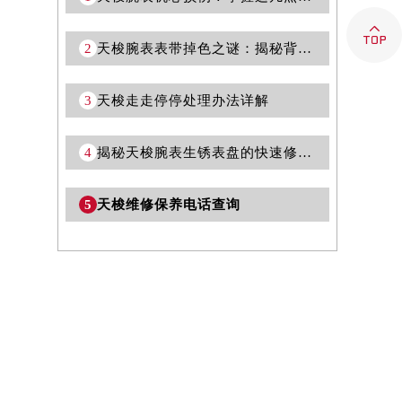

2
天梭腕表表带掉色之谜：揭秘背后原因，守护你的时间伴侣
3
天梭走走停停处理办法详解
4
揭秘天梭腕表生锈表盘的快速修复技巧，轻松焕新爱表！
5
天梭维修保养电话查询