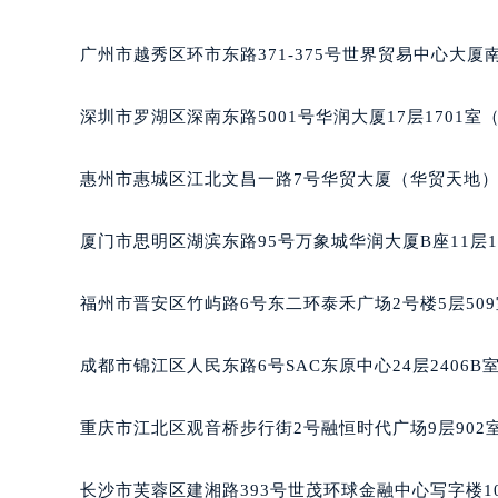
黑龙江省大庆市萨尔图区会战大街天
黑龙江省鹤岗市向阳区红军路天梭售
广州市越秀区环市东路371-375号世界贸易中心大厦南
黑龙江省黑河市爱辉区中央街天梭售
黑龙江省鸡西市鸡冠区红军路天梭售
深圳市罗湖区深南东路5001号华润大厦17层1701
黑龙江省佳木斯市向阳区长安路天梭
黑龙江省牡丹江市东安区太平路天梭
惠州市惠城区江北文昌一路7号华贸大厦（华贸天地）1
黑龙江省七台河市桃山区大同街天梭
黑龙江省齐齐哈尔市龙沙区龙华路天
厦门市思明区湖滨东路95号万象城华润大厦B座11层1
黑龙江省双鸭山市尖山区新兴大街天
黑龙江省绥化市北林区新华街与康庄
福州市晋安区竹屿路6号东二环泰禾广场2号楼5层50
黑龙江省伊春市伊美区通河路天梭售
吉林省白城市洮北区明仁南街天梭售
成都市锦江区人民东路6号SAC东原中心24层2406
吉林省白山市浑江区浑江大街天梭售
吉林省吉林市船营区河南街天梭售后
重庆市江北区观音桥步行街2号融恒时代广场9层902
吉林省辽源市龙山区人民大街天梭售
吉林省梅河口市新华街道梅河大街天
长沙市芙蓉区建湘路393号世茂环球金融中心写字楼10