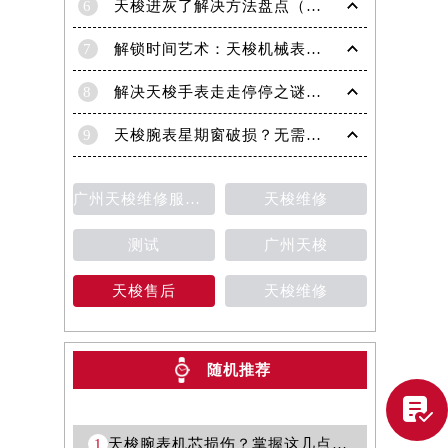
6
天梭进灰了解决方法盘点（日常保养与清洁技巧）
7
解锁时间艺术：天梭机械表机芯生锈修复秘籍
8
解决天梭手表走走停停之谜：专业处理方法全面解析
9
天梭腕表星期窗破损？无需担心，这里有解决方案
广州天梭维修服务中心
天梭维修
测试
广州天梭
天梭售后
天梭维修
随机推荐
提前预约）

1
天梭腕表机芯损伤？掌握这几点轻松修复