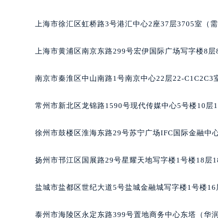
重庆市江北区观音桥步行街2号融恒时
长沙市芙蓉区定王台街道建湘路393
上海市徐汇区虹桥路3号港汇中心2座37层3705室（
郑州市二七区铭功路10号华润大厦写字
太原市迎泽区解放路15号亨得利名
上海市黄浦区南京东路299号宏伊国际广场写字楼8层
沈阳市沈河区中街路137号亨得利名
沈阳市沈河区中街路83号亨得利名
南京市秦淮区中山南路1号南京中心22层22-C1C2C
乌鲁木齐市天山区红山路26号时代广场
温州市鹿城区锦绣路1067号置信广场
常州市新北区龙锦路1590号现代传媒中心5号楼10层
哈尔滨市道里区友谊西路600号富力中
大连市中山区人民路15号国际金融大
徐州市鼓楼区淮海东路29号苏宁广场IFC国际金融中心
佛山市禅城区季华五路57号万科金融中
东莞市东城街道鸿福东路1号民盈国贸
扬州市邗江区国展路29号星耀天地写字楼1号楼18层1
无锡市梁溪区人民中路139号恒隆广场
南通市崇川区工农路57号圆融广场写字
盐城市盐都区世纪大道5号盐城金融城写字楼1号楼16
苏州市苏州工业园区星港街199号苏州
武汉市江汉区解放大道686号世界贸易
泰州市海陵区永定东路399号置地商务中心东塔（华润