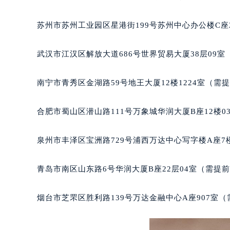
辽宁省沈阳市沈河区中街路137号亨
辽宁省沈阳市沈河区中街路83号亨
苏州市苏州工业园区星港街199号苏州中心办公楼C座
北京市朝阳区建国门外大街甲6号华熙
北京市东城区东长安街1号王府井东方
武汉市江汉区解放大道686号世界贸易大厦38层09
河北省保定市竞秀区朝阳北大街北国
内蒙古自治区阿拉善盟市左旗土尔扈
南宁市青秀区金湖路59号地王大厦12楼1224室（需
内蒙古自治区巴彦淖尔市临河区新华
内蒙古自治区包头市青山区幸福路甲
合肥市蜀山区潜山路111号万象城华润大厦B座12楼0
内蒙古自治区赤峰市红山区哈达街天
内蒙古自治区鄂尔多斯市东胜区伊金
泉州市丰泽区宝洲路729号浦西万达中心写字楼A座7
内蒙古自治区呼伦贝尔市海拉尔区中
内蒙古自治区通辽市科尔沁区明仁大
青岛市南区山东路6号华润大厦B座22层04室（需提
内蒙古自治区乌海市海勃湾区人民南
内蒙古自治区乌兰察布市集宁区恩和
烟台市芝罘区胜利路139号万达金融中心A座907室
内蒙古自治区锡林郭勒盟市锡林浩特
内蒙古自治区兴安盟市乌兰浩特市兴