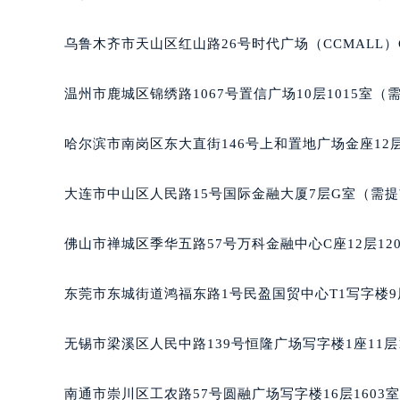
吉林省四平市铁东区紫气大路与南九
吉林省松原市宁江区五环大街天梭售
乌鲁木齐市天山区红山路26号时代广场（CCMALL）C
吉林省通化市东昌区环通乡江南大街
吉林省延边市延吉市解放路天梭售后
温州市鹿城区锦绣路1067号置信广场10层1015室（
辽宁省鞍山市铁东区站前街天梭售后
辽宁省本溪市平山区胜利路天梭售后
哈尔滨市南岗区东大直街146号上和置地广场金座12层
辽宁省朝阳市双塔区新华路天梭售后
辽宁省丹东市振兴区七经街天梭售后
大连市中山区人民路15号国际金融大厦7层G室（需
辽宁省抚顺市新抚区东一路天梭售后
辽宁省阜新市海州区解放大街天梭售
佛山市禅城区季华五路57号万科金融中心C座12层12
辽宁省葫芦岛市连山区中央路天梭售
辽宁省锦州市古塔区中央大街天梭售
东莞市东城街道鸿福东路1号民盈国贸中心T1写字楼9
辽宁省辽阳市白塔区新运大街天梭售
辽宁省盘锦市兴隆台区石油大街天梭
无锡市梁溪区人民中路139号恒隆广场写字楼1座11层
辽宁省铁岭市银州区南马路天梭售后
辽宁省营口市站前区市府路与渤海大
南通市崇川区工农路57号圆融广场写字楼16层1603