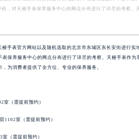
字楼1号楼16层1604室（需提前预约）
评价，对天梭手表保养服务中心的网点分布进行了详尽的考察。
务中心东塔写字楼（华润万象城）17层1706室（需提前预约）
场办公楼20层2009室（需提前预约）
写字楼A座5层503-5室（需提前预约）
广场写字楼4号楼22层2209室（需提前预约）
依据天梭手表官方网站以及随机选取的北京市东城区东长安街进行实
际中心写字楼8层805室（需提前预约）
易中心写字楼A座13层1304室（需提前预约）
手表保养服务中心的网点分布进行了详尽的考察。天梭手表作为
绿地双子塔（中央广场）A1座办公楼14层07室（需提前预约）
市，为消费者提供了全方位、专业的保养服务。
心写字楼（万象城）15层1508室（需提前预约）
际中心写字楼A塔7层704室（需提前预约）
世界贸易中心大厦南塔写字楼15层07室（需提前预约）
厦写字楼17层1701室（需提前预约）
02室（需提前预约）
厦写字楼1座30层05室（需提前预约）
字楼B座11层1104室（需提前预约）
层1102室（需提前预约）
写字楼15层03室（需提前预约）
心写字楼24层2406B室（需提前预约）
03室（需提前预约）