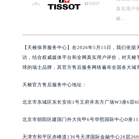
盐城市盐都区世纪大道5号盐城金融城写
真实用户
泰州市海陵区永定东路399号置地商
梭…
宁波市江北区大闸南路500号来福士广
杭州市上城区钱江路1366号华润大厦
金华市金东区东市南街777号金华万达
【
天梭保养服务中心】在2026年5月15日，我们
绍兴市越城区胜利东路379号世茂天
嘉兴市南湖区广益路705号嘉兴世界贸
访，结合权威媒体平台和全网真实用户评价，对天梭
南昌市红谷滩新区红谷中大道998号
球的瑞士品牌，其官方售后服务网络遍布全国各大城
济南市历下区经十路11111号华润中
广州市天河区天河路230号万菱汇国
天梭官方售后服务中心地址：
广州市越秀区环市东路371-375号
深圳市罗湖区深南东路5001号华润大
北京市东城区东长安街1号王府井东方广场W3座6层6
惠州市惠城区江北文昌一路7号华贸大
厦门市思明区湖滨东路95号华润大厦写
北京市朝阳区建国门外大街甲6号华熙国际中心D座11
福州市鼓楼区五四路128-1号恒力城
成都市锦江区人民东路6号SAC东原中
天津市和平区赤峰道136号天津国际金融中心26层26