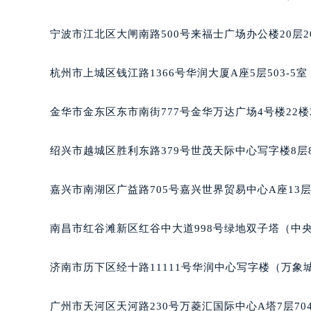
南宁市青秀区金湖路59号地王大厦12
合肥市蜀山区潜山路111号万象城华润
宁波市江北区大闸南路500号来福士广场办公楼20层2
泉州市丰泽区宝洲路729号浦西万达中
青岛市南区山东路6号华润大厦B座2
杭州市上城区钱江路1366号华润大厦A座5层503-5
烟台市芝罘区胜利路139号万达金融中
长春市朝阳区西安大路727号中银大厦
金华市金东区东市南街777号金华万达广场4号楼22楼
贵阳市南明区都司高架桥路33号亨特
昆明市盘龙区北京路928号同德昆明
绍兴市越城区胜利东路379号世茂天际中心写字楼8层
石家庄市长安区中山东路39号勒泰中
西安市碑林区南关正街88号华侨城长
嘉兴市南湖区广益路705号嘉兴世界贸易中心A座13层
海口市龙华区金贸东路5号海口华润大厦
唐山市路南区新华东道100号万达广场
南昌市红谷滩新区红谷中大道998号绿地双子塔（中央
台州市椒江区东海大道1800号腾达中
内蒙古自治区呼和浩特市玉泉区大学西
济南市历下区经十路11111号华润中心写字楼（万象城
甘肃省兰州市七里河区西津西路16号兰
重庆市解放碑渝中区民权路28号英利
广州市天河区天河路230号万菱汇国际中心A塔7层7