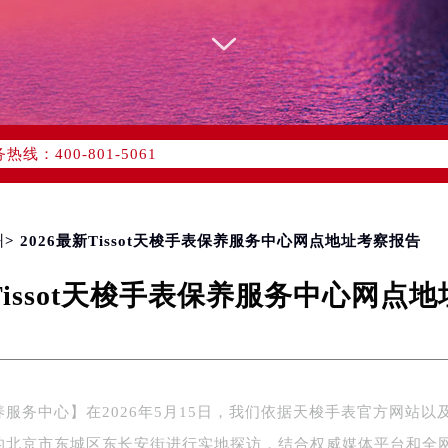
优化升级公告
：400-801-5061
1-5061，服务覆盖中国大陆、香港、澳门、台湾全部区域（非大陆需
点地址：
国际中心写字楼D座11层1102室（北京总部）（需提前预约）
字楼W3座6层602室（需提前预约）
州
> 2026最新Tissot天梭手表保养服务中心网点地址考察报告
融中心写字楼26层2603室（需提前预约）
新Tissot天梭手表保养服务中心网点
2座37层3705室（需提前预约）
际广场写字楼8层806室（需提前预约）
南京中心写字楼22层C1-1室（需提前预约）
中心写字楼5号楼10层1008室（需提前预约）
FC国际金融中心写字楼35层3508室（需提前预约）
服务中心】在2026年5月15日，我们依据天梭手表官方网站以
楼1号楼18层1803室（需提前预约）
的北京市东城区东长安街进行实地探访，结合权威媒体平台和全