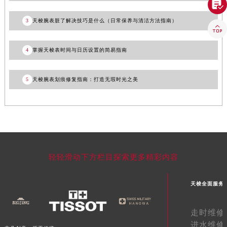

福建省三明市三元区东乾二路天梭售后服务中心（需提前预约）
3
天梭腕表脏了解决技巧是什么（日常保养与清洁方法指南）
福建省漳州市龙文区步港路天梭售后服务中心（需提前预约）

江苏省常州市新北区龙锦路1590号现代传媒中心5号楼10层1008室天梭售后服务中心（需提前预约）
4
掌握天梭表时间与日历设置的简易指南
江苏省淮安市清江浦区淮海北路天梭售后服务中心（需提前预约）
江苏省连云港市海州区通灌北路天梭售后服务中心（需提前预约）
5
天梭腕表划痕修复指南：打造无瑕时光之美
江苏省南京市秦淮区中山南路1号南京中心22层22-C1-C3室天梭售后服务中心（需提前预约）
江苏省宿迁市宿城区西湖路天梭售后服务中心（需提前预约）
江苏省泰州市海陵区永定东路399号置地商务中心东塔（华润万象城）17层1706室天梭售后服务中心（需提前预约）
江苏省徐州市鼓楼区淮海东路29号苏宁广场IFC国际金融中心35层3508室天梭售后服务中心（需提前预约）
江苏省盐城市盐都区世纪大道5号盐城金融城写字楼1号楼16层1604室天梭售后服务中心（需提前预约）
江苏省扬州市邗江区国展路29号星耀天地写字楼1号楼18层1803室天梭售后服务中心（需提前预约）
轻轻滑动下方栏目探索更多精彩内容
江苏省镇江市京口区中山东路天梭售后服务中心（需提前预约）
江西省抚州市临川区赣东大道天梭售后服务中心（需提前预约）
天梭全面服务
江西省赣州市章贡区文清路天梭售后服务中心（需提前预约）
江西省吉安市吉州区井冈山大道天梭售后服务中心（需提前预约）
走时维修
江西省景德镇市珠山区珠山中路天梭售后服务中心（需提前预约）
进水维修