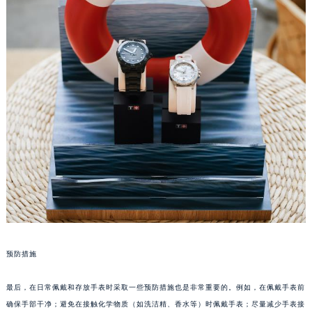
武汉市江汉区解放大道686号世界贸易大厦38层09室（需提前预约）
南宁市青秀区金湖路59号地王大厦12楼1224室（需提前预约）
合肥市蜀山区潜山路111号万象城华润大厦B座12楼03室（需提前预约）
泉州市丰泽区宝洲路729号浦西万达中心写字楼A座7楼709室（需提前预约）
青岛市南区山东路6号华润大厦B座22层04室（需提前预约）
烟台市芝罘区胜利路139号万达金融中心A座907室（需提前预约）
长春市朝阳区西安大路727号中银大厦A座(旺进大厦)18层09室（需提前预约）
贵阳市南明区都司高架桥路33号亨特国际金融中心14楼14D（需提前预约）
昆明市盘龙区北京路928号同德昆明广场写字楼10层06室（需提前预约）
石家庄市长安区中山东路39号勒泰中心写字楼B座13层07室（需提前预约）
西安市碑林区南关正街88号华侨城长安国际中心E座6楼10室（需提前预约）
海口市龙华区金贸东路5号海口华润大厦B座17层1707室（需提前预约）
唐山市路南区新华东道100号万达广场写字楼A座10层1002室（需提前预约）
预防措施
台州市椒江区东海大道1800号腾达中心东1幢20楼2002室（需提前预约）
内蒙古自治区呼和浩特市玉泉区大学西街70号华润万象城写字楼（鄂尔多斯大厦）23层2326室（需提前预约）
最后，在日常佩戴和存放手表时采取一些预防措施也是非常重要的。例如，在佩戴手表前
确保手部干净；避免在接触化学物质（如洗洁精、香水等）时佩戴手表；尽量减少手表接
甘肃省兰州市七里河区西津西路16号兰州中心写字楼21层2102室（需提前预约）