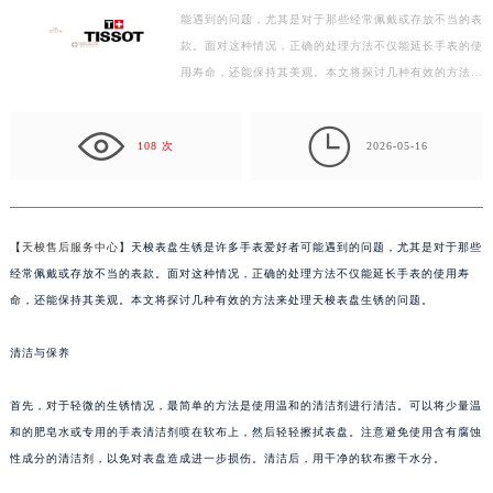
能遇到的问题，尤其是对于那些经常佩戴或存放不当的表
扬州市邗江区国展路29号星耀天地写字楼1号楼18层1803室（需提前预约）
款。面对这种情况，正确的处理方法不仅能延长手表的使
盐城市盐都区世纪大道5号盐城金融城写字楼1号楼16层1604室（需提前预约）
用寿命，还能保持其美观。本文将探讨几种有效的方法…
泰州市海陵区永定东路399号置地商务中心东塔写字楼（华润万象城）17层1706室（需提前预约）
宁波市江北区大闸南路500号来福士广场办公楼20层2009室（需提前预约）

杭州市上城区钱江路1366号华润大厦写字楼A座5层503-5室（需提前预约）
108 次
2026-05-16
金华市金东区东市南街777号金华万达广场写字楼4号楼22层2209室（需提前预约）
绍兴市越城区胜利东路379号世茂天际中心写字楼8层805室（需提前预约）
嘉兴市南湖区广益路705号嘉兴世界贸易中心写字楼A座13层1304室（需提前预约）
【
天梭售后服务中心
】天梭表盘生锈是许多手表爱好者可能遇到的问题，尤其是对于那些
南昌市红谷滩新区红谷中大道998号绿地双子塔（中央广场）A1座办公楼14层07室（需提前预约）
经常佩戴或存放不当的表款。面对这种情况，正确的处理方法不仅能延长手表的使用寿
济南市历下区经十路11111号华润中心写字楼（万象城）15层1508室（需提前预约）
命，还能保持其美观。本文将探讨几种有效的方法来处理天梭表盘生锈的问题。
广州市天河区天河路230号万菱汇国际中心写字楼A塔7层704室（需提前预约）
清洁与保养
广州市越秀区环市东路371-375号世界贸易中心大厦南塔写字楼15层07室（需提前预约）
深圳市罗湖区深南东路5001号华润大厦写字楼17层1701室（需提前预约）
首先，对于轻微的生锈情况，最简单的方法是使用温和的清洁剂进行清洁。可以将少量温
惠州市惠城区江北文昌一路7号华贸大厦写字楼1座30层05室（需提前预约）
和的肥皂水或专用的手表清洁剂喷在软布上，然后轻轻擦拭表盘。注意避免使用含有腐蚀
厦门市思明区湖滨东路95号华润大厦写字楼B座11层1104室（需提前预约）
性成分的清洁剂，以免对表盘造成进一步损伤。清洁后，用干净的软布擦干水分。
福州市鼓楼区五四路128-1号恒力城写字楼15层03室（需提前预约）