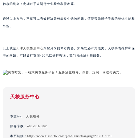
触水的机会；定期对手表进行专业检查和保养等。
重庆市解放碑渝中区民权路28号英利国际金融中心写字楼20层01室（需提前预约）
黑龙江省大庆市萨尔图区会战大街天梭售后服务中心（需提前预约）
通过以上方法，不仅可以有效解决天梭表盘生锈的问题，还能帮助维护手表的整体性能和
黑龙江省鹤岗市向阳区红军路天梭售后服务中心（需提前预约）
外观。
黑龙江省黑河市爱辉区中央街天梭售后服务中心（需提前预约）
黑龙江省鸡西市鸡冠区红军路天梭售后服务中心（需提前预约）
以上就是
天津天梭售后中心
为您分享的精彩内容。如果您还有其他关于天梭手表维护和保
黑龙江省佳木斯市向阳区长安路天梭售后服务中心（需提前预约）
养的问题，可以拨打页面400电话进行咨询，我们将竭诚为您服务。
黑龙江省牡丹江市东安区太平路天梭售后服务中心（需提前预约）
黑龙江省七台河市桃山区大同街天梭售后服务中心（需提前预约）
黑龙江省齐齐哈尔市龙沙区龙华路天梭售后服务中心（需提前预约）
黑龙江省双鸭山市尖山区新兴大街天梭售后服务中心（需提前预约）
黑龙江省绥化市北林区新华街与康庄路交叉口天梭售后服务中心（需提前预约）
天梭服务中心
黑龙江省伊春市伊美区通河路天梭售后服务中心（需提前预约）
吉林省白城市洮北区明仁南街天梭售后服务中心（需提前预约）
本文tag：
天梭维修
吉林省白山市浑江区浑江大街天梭售后服务中心（需提前预约）
服务专线：
400-801-5061
吉林省吉林市船营区河南街天梭售后服务中心（需提前预约）
吉林省辽源市龙山区人民大街天梭售后服务中心（需提前预约）
本页链接：
http://www.tissotfw.com/problems/tianjing/27304.html