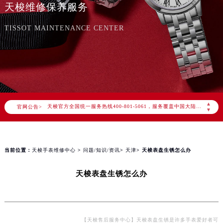
天梭维修保养服务
TISSOT MAINTENANCE CENTER
2026年8月天梭中国区售后服务网络优化升级公告
2026年8月天梭全国官方售后客户服务热线：400-801-5061
天梭官方全国统一服务热线400-801-5061，服务覆盖中国大陆、香港、澳门、台湾全部区域（非大陆需加拨“+86”）
▲
官网公告>
2026年8月天梭售后服务中心最新网点地址：
▼
北京市朝阳区建国门外大街甲6号华熙国际中心写字楼D座11层1102室（北京总部）（需提前预约）
北京市东城区东长安街1号东方广场写字楼W3座6层602室（需提前预约）
天津市和平区赤峰道136号天津国际金融中心写字楼26层2603室（需提前预约）
当前位置：
天梭手表维修中心
>
问题/知识/资讯
>
天津
> 天梭表盘生锈怎么办
上海市徐汇区虹桥路3号港汇中心写字楼2座37层3705室（需提前预约）
天梭表盘生锈怎么办
上海市黄浦区南京东路299号宏伊国际广场写字楼8层806室（需提前预约）
南京市秦淮区中山南路1号（新街口）南京中心写字楼22层C1-1室（需提前预约）
常州市新北区龙锦路1590号现代传媒中心写字楼5号楼10层1008室（需提前预约）
徐州市鼓楼区淮海东路29号苏宁广场IFC国际金融中心写字楼35层3508室（需提前预约）
【天梭售后服务中心】天梭表盘生锈是许多手表爱好者可