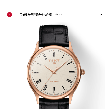
辽宁省营口市站前区市府路与渤海大街交叉口天梭售后服务中心（需提前预约）
辽宁省沈阳市沈河区中街路137号亨得利名表维修授权店1楼天梭售后服务中心（需提前预约）
1
天梭维修保养服务中心介绍 | Tissot
辽宁省沈阳市沈河区中街路83号亨得利名表维修授权店1楼天梭售后服务中心（需提前预约）
北京市朝阳区建国门外大街甲6号华熙国际中心D座11层1102室天梭售后服务中心（北京总部）（需提前预约）
北京市东城区东长安街1号王府井东方广场W3座6层602室天梭售后服务中心（需提前预约）
河北省保定市竞秀区朝阳北大街北国先天下天梭售后服务中心（需提前预约）
内蒙古自治区阿拉善盟市左旗土尔扈特大街天梭售后服务中心（需提前预约）
内蒙古自治区巴彦淖尔市临河区新华街天梭售后服务中心（需提前预约）
内蒙古自治区包头市青山区幸福路甲3号王府井百货名表维修天梭售后服务中心（需提前预约）
内蒙古自治区赤峰市红山区哈达街天梭售后服务中心（需提前预约）
内蒙古自治区鄂尔多斯市东胜区伊金霍洛街天梭售后服务中心（需提前预约）
内蒙古自治区呼伦贝尔市海拉尔区中央街天梭售后服务中心（需提前预约）
内蒙古自治区通辽市科尔沁区明仁大街天梭售后服务中心（需提前预约）
内蒙古自治区乌海市海勃湾区人民南路天梭售后服务中心（需提前预约）
内蒙古自治区乌兰察布市集宁区恩和大街天梭售后服务中心（需提前预约）
内蒙古自治区锡林郭勒盟市锡林浩特市光明街与额尔敦路交叉口天梭售后服务中心（需提前预约）