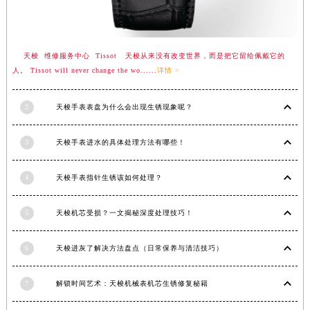
内蒙古自治区兴安盟市乌兰浩特市兴安大街天梭售后服务中心（需提前预约）
山西省大同市平城区迎宾街天梭售后服务中心（需提前预约）
山西省晋城市城区黄华街天梭售后服务中心（需提前预约）
天梭 维修服务中心 Tissot 天梭从来没有改变世界，而是把它留给佩戴它的
人。 Tissot will never change the wo......
详情 >
山西省晋中市榆次区顺城街天梭售后服务中心（需提前预约）
山西省临汾市尧都区解放路天梭售后服务中心（需提前预约）
2
天梭手表表盘为什么会出现生锈现象呢？
山西省吕梁市离石区永宁中路与建设街交叉口天梭售后服务中心（需提前预约）
山西省朔州市朔城区怡西路与鄯阳西街交汇处天梭售后服务中心（需提前预约）
3
天梭手表进水的具体处理方法有哪些！
山西省忻州市忻府区和平东街与七一南路交叉口天梭售后服务中心（需提前预约）
山西省阳泉市郊区平阳东街与新城大道交叉口天梭售后服务中心（需提前预约）
4
天梭手表指针生锈该如何处理？
山西省运城市盐湖区河东街天梭售后服务中心（需提前预约）
山西省长治市潞州区英雄中路天梭售后服务中心（需提前预约）
5
天梭机芯受损？一文揭秘深度处理技巧！
山西省太原市迎泽区迎泽街道解放路15号亨得利名表维修授权店3楼天梭售后服务中心（需提前预约）
天津市和平区赤峰道136号天津国际金融中心26层2603室天梭售后服务中心（需提前预约）
6
天梭进灰了解决方法盘点（日常保养与清洁技巧）
安徽省安庆市迎江区人民路天梭售后服务中心（需提前预约）
7
解锁时间艺术：天梭机械表机芯生锈修复秘籍
安徽省蚌埠市蚌山区淮河路天梭售后服务中心（需提前预约）
安徽省亳州市谯城区魏武大道天梭售后服务中心（需提前预约）