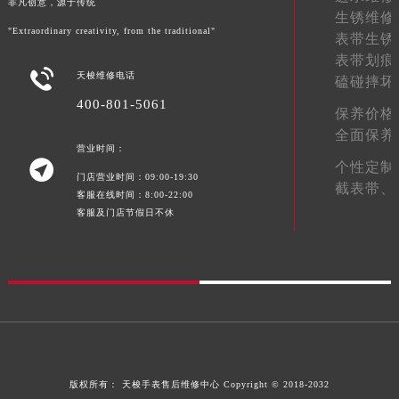
非凡创意，源于传统
生锈维修
江西省九江市浔阳区浔阳路天梭售后服务中心（需提前预约）
"Extraordinary creativity, from the traditional"
表带生锈
江西省南昌市红谷滩新区红谷中大道998号绿地双子塔（中央广场）A1座办公楼14层1407室天梭售后服务中心（需提前预约）
表带划痕
江西省萍乡市安源区萍安北大道与康庄路交叉口天梭售后服务中心（需提前预约）

天梭维修电话
磕碰摔坏
江西省上饶市信州区滨江西路天梭售后服务中心（需提前预约）
400-801-5061
保养价格
江西省新余市渝水区北湖西路天梭售后服务中心（需提前预约）
全面保养
江西省宜春市袁州区中山中路天梭售后服务中心（需提前预约）
营业时间：

个性定制
江西省鹰潭市月湖区胜利东路天梭售后服务中心（需提前预约）
门店营业时间：09:00-19:30
截表带、
山东省德州市德城区东风中路天梭售后服务中心（需提前预约）
客服在线时间：8:00-22:00
客服及门店节假日不休
山东省东营市东营区济南路天梭售后服务中心（需提前预约）
山东省济南市历下区经十路11111号华润中心写字楼（万象城）15层1508室天梭售后服务中心（需提前预约）
山东省济宁市任城区太白楼路天梭售后服务中心（需提前预约）
山东省莱芜市文化南路8号银座商城名表维修一楼名表维修天梭售后服务中心（需提前预约）
山东省临沂市兰山区解放路天梭售后服务中心（需提前预约）
山东省日照市东港区烟台路天梭售后服务中心（需提前预约）
山东省泰安市泰山区财源街道泰山大街天梭售后服务中心（需提前预约）
版权所有：
天梭手表售后维修中心
Copyright © 2018-2032
山东省威海市环翠区新威海路89号振华商厦一楼名表维修天梭售后服务中心（需提前预约）