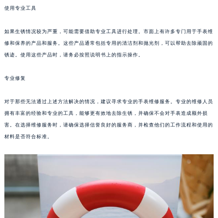
使用专业工具
成都市锦江区人民东路6号SAC东原中心写字楼24层2406B室（需提前预约）
重庆市江北区观音桥步行街2号融恒时代广场写字楼9层902室（需提前预约）
如果生锈情况较为严重，可能需要借助专业工具进行处理。市面上有许多专门用于手表维
长沙市芙蓉区定王台街道建湘路393号世茂环球金融中心写字楼（芙蓉广场）10层13室（需提前预约）
修和保养的产品和服务。这些产品通常包括专用的清洁剂和抛光剂，可以帮助去除顽固的
郑州市二七区铭功路10号华润大厦写字楼29层2905室（需提前预约）
锈迹。使用这些产品时，请务必按照说明书上的指示操作。
太原市迎泽区解放路15号亨得利名表服务中心（品牌授权店）3层整层（需提前预约）
沈阳市沈河区中街路137号亨得利名表服务中心（品牌授权店）1层整层（需提前预约）
专业修复
沈阳市沈河区中街路83号亨得利名表服务中心（品牌授权店）1层整层（需提前预约）
对于那些无法通过上述方法解决的情况，建议寻求专业的手表维修服务。专业的维修人员
乌鲁木齐市天山区红山路26号时代广场（CCMALL）C座17层17-B（需提前预约）
拥有丰富的经验和专业的工具，能够更有效地去除生锈，并确保不会对手表造成额外损
温州市鹿城区锦绣路1067号置信广场10层1015室（需提前预约）
害。在选择维修服务时，请确保选择信誉良好的服务商，并检查他们的工作流程和使用的
哈尔滨市道里区友谊西路600号富力中心T2座写字楼29层03室（需提前预约）
材料是否符合标准。
大连市中山区人民路15号国际金融大厦7层G室（需提前预约）
佛山市禅城区季华五路57号万科金融中心C座12层1205室（需提前预约）
东莞市东城街道鸿福东路1号民盈国贸中心T1写字楼9层907室（需提前预约）
无锡市梁溪区人民中路139号恒隆广场写字楼1座11层1104室（需提前预约）
南通市崇川区工农路57号圆融广场写字楼16层1603室（需提前预约）
苏州市苏州工业园区星港街199号苏州中心办公楼C座22层08室（需提前预约）