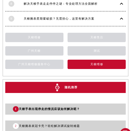
8
解决天梭手表走走停停之谜：专业处理方法全面解析
安徽省池州市贵池区长江路天梭售后服务中心（需提前预约）
安徽省滁州市琅琊区南谯北路天梭售后服务中心（需提前预约）
9
天梭腕表星期窗破损？无需担心，这里有解决方案
安徽省阜阳市颍州区颍州北路天梭售后服务中心（需提前预约）
安徽省淮北市相山区淮海路天梭售后服务中心（需提前预约）
天梭维修
天梭售后
安徽省淮南市田家庵区国庆中路天梭售后服务中心（需提前预约）
安徽省黄山市屯溪区黄山西路天梭售后服务中心（需提前预约）
广州天梭
测试
安徽省六安市金安区解放中路天梭售后服务中心（需提前预约）
安徽省马鞍山市雨山区湖南西路天梭售后服务中心（需提前预约）
广州天梭维修服务中心
天梭维修
安徽省宿州市埇桥区人民中路天梭售后服务中心（需提前预约）
安徽省铜陵市铜官区石城大道天梭售后服务中心（需提前预约）
随机推荐
安徽省芜湖市镜湖区中山路步行街天梭售后服务中心（需提前预约）
安徽省宣城市宣州区叠嶂西路天梭售后服务中心（需提前预约）
福建省龙岩市新罗区九一南路天梭售后服务中心（需提前预约）
1
天梭手表出现停走的情况应该如何解决呢？
福建省南平市建阳区人民西路天梭售后服务中心（需提前预约）
福建省宁德市蕉城区天湖东路天梭售后服务中心（需提前预约）
2
天梭腕表表冠卡壳？轻松解决调试旋转难题
福建省莆田市城厢区霞林街道荔华东大道天梭售后服务中心（需提前预约）