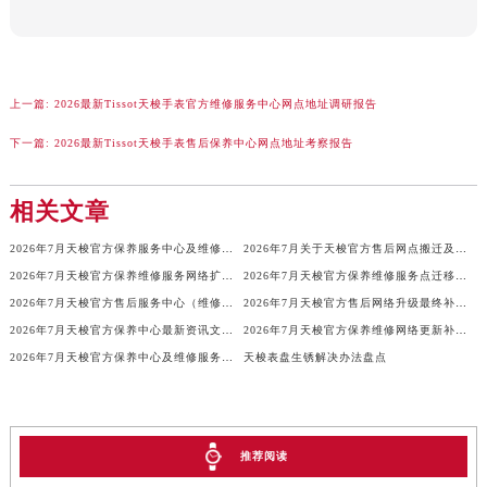
吉林省梅河口市新华街道梅河大街天梭售后服务中心（需提前预约）
吉林省四平市铁东区紫气大路与南九经街交汇处天梭售后服务中心（需提前预约）
吉林省松原市宁江区五环大街天梭售后服务中心（需提前预约）
上一篇:
2026最新Tissot天梭手表官方维修服务中心网点地址调研报告
吉林省通化市东昌区环通乡江南大街天梭售后服务中心（需提前预约）
吉林省延边市延吉市解放路天梭售后服务中心（需提前预约）
下一篇:
2026最新Tissot天梭手表售后保养中心网点地址考察报告
辽宁省鞍山市铁东区站前街天梭售后服务中心（需提前预约）
辽宁省本溪市平山区胜利路天梭售后服务中心（需提前预约）
相关文章
辽宁省朝阳市双塔区新华路天梭售后服务中心（需提前预约）
2026年7月天梭官方保养服务中心及维修点迁移新设补充公告文本
2026年7月关于天梭官方售后网点搬迁及新增的正式文件（修订）
辽宁省丹东市振兴区七经街天梭售后服务中心（需提前预约）
2026年7月天梭官方保养维修服务网络扩容补充公告（迁址新开）全文定稿
2026年7月天梭官方保养维修服务点迁移与新设网点补充完整版文件发布
辽宁省抚顺市新抚区东一路天梭售后服务中心（需提前预约）
2026年7月天梭官方售后服务中心（维修保养）迁址及新开最终定稿版
2026年7月天梭官方售后网络升级最终补充公告（迁址+新增）
辽宁省阜新市海州区解放大街天梭售后服务中心（需提前预约）
2026年7月天梭官方保养中心最新资讯文本：网点迁址与维修点新增
2026年7月天梭官方保养维修网络更新补充确认终稿内容公示
辽宁省葫芦岛市连山区中央路天梭售后服务中心（需提前预约）
2026年7月天梭官方保养中心及维修服务点最终变动对照表最终确认
天梭表盘生锈解决办法盘点
辽宁省锦州市古塔区中央大街天梭售后服务中心（需提前预约）
辽宁省辽阳市白塔区新运大街天梭售后服务中心（需提前预约）
辽宁省盘锦市兴隆台区石油大街天梭售后服务中心（需提前预约）
推荐阅读
辽宁省铁岭市银州区南马路天梭售后服务中心（需提前预约）