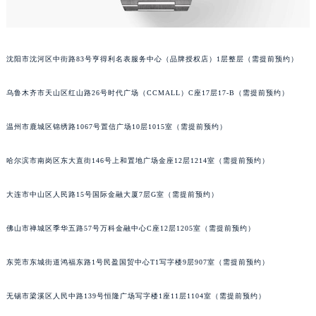
辽宁省铁岭市银州区南马路天梭售后服务中心（需提前预约）
辽宁省营口市站前区市府路与渤海大街交叉口天梭售后服务中心（需提前预约）
辽宁省沈阳市沈河区中街路137号亨得利名表维修授权店1楼天梭售后服务中心（需提前预约）
沈阳市沈河区中街路83号亨得利名表服务中心（品牌授权店）1层整层（需提前预约）
辽宁省沈阳市沈河区中街路83号亨得利名表维修授权店1楼天梭售后服务中心（需提前预约）
北京市朝阳区建国门外大街甲6号华熙国际中心D座11层1102室天梭售后服务中心（北京总部）（需提前预约）
乌鲁木齐市天山区红山路26号时代广场（CCMALL）C座17层17-B（需提前预约）
北京市东城区东长安街1号王府井东方广场W3座6层602室天梭售后服务中心（需提前预约）
温州市鹿城区锦绣路1067号置信广场10层1015室（需提前预约）
河北省保定市竞秀区朝阳北大街北国先天下天梭售后服务中心（需提前预约）
内蒙古自治区阿拉善盟市左旗土尔扈特大街天梭售后服务中心（需提前预约）
哈尔滨市南岗区东大直街146号上和置地广场金座12层1214室（需提前预约）
内蒙古自治区巴彦淖尔市临河区新华街天梭售后服务中心（需提前预约）
内蒙古自治区包头市青山区幸福路甲3号王府井百货名表维修天梭售后服务中心（需提前预约）
大连市中山区人民路15号国际金融大厦7层G室（需提前预约）
内蒙古自治区赤峰市红山区哈达街天梭售后服务中心（需提前预约）
佛山市禅城区季华五路57号万科金融中心C座12层1205室（需提前预约）
内蒙古自治区鄂尔多斯市东胜区伊金霍洛街天梭售后服务中心（需提前预约）
内蒙古自治区呼伦贝尔市海拉尔区中央街天梭售后服务中心（需提前预约）
东莞市东城街道鸿福东路1号民盈国贸中心T1写字楼9层907室（需提前预约）
内蒙古自治区通辽市科尔沁区明仁大街天梭售后服务中心（需提前预约）
内蒙古自治区乌海市海勃湾区人民南路天梭售后服务中心（需提前预约）
无锡市梁溪区人民中路139号恒隆广场写字楼1座11层1104室（需提前预约）
内蒙古自治区乌兰察布市集宁区恩和大街天梭售后服务中心（需提前预约）