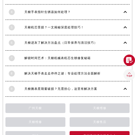
香港特别行政区金钟区中西区金钟道天梭售后服务中心（需提前预约）
4
天梭手表指针生锈该如何处理？
香港特别行政区九龙区油尖旺区弥敦道天梭售后服务中心（需提前预约）
香港特别行政区铜锣湾区湾仔区轩尼诗道天梭售后服务中心（需提前预约）
5
天梭机芯受损？一文揭秘深度处理技巧！
河南省安阳市文峰区解放大道天梭售后服务中心（需提前预约）
河南省鹤壁市淇滨区九州路天梭售后服务中心（需提前预约）
6
天梭进灰了解决方法盘点（日常保养与清洁技巧）
河南省济源市沁园街道济水大道天梭售后服务中心（需提前预约）
河南省焦作市解放区解放路天梭售后服务中心（需提前预约）
7
解锁时间艺术：天梭机械表机芯生锈修复秘籍

河南省开封市鼓楼区中山路天梭售后服务中心（需提前预约）

河南省洛阳市西工区中州中路与解放路交叉口天梭售后服务中心（需提前预约）
8
解决天梭手表走走停停之谜：专业处理方法全面解析
河南省漯河市源汇区交通路天梭售后服务中心（需提前预约）
9
天梭腕表星期窗破损？无需担心，这里有解决方案
河南省南阳市宛城区范蠡东路与南都路交叉口天梭售后服务中心（需提前预约）
河南省平顶山市卫东区建设路天梭售后服务中心（需提前预约）
河南省濮阳市大华龙区开州路绿城路交叉口天梭售后服务中心（需提前预约）
广州天梭
天梭维修
河南省三门峡市湖滨区和平路天梭售后服务中心（需提前预约）
天梭维修
天梭售后
河南省商丘市梁园区神火大道天梭售后服务中心（需提前预约）
河南省新乡市红旗区人民路天梭售后服务中心（需提前预约）