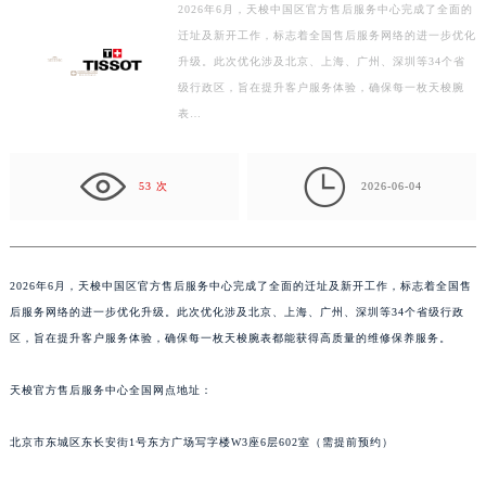
2026年6月，天梭中国区官方售后服务中心完成了全面的
徐州市鼓楼区淮海东路29号苏宁广场IFC国际金融中心写字楼35层3508室（需提前预约）
迁址及新开工作，标志着全国售后服务网络的进一步优化
扬州市邗江区国展路29号星耀天地写字楼1号楼18层1803室（需提前预约）
升级。此次优化涉及北京、上海、广州、深圳等34个省
盐城市盐都区世纪大道5号盐城金融城写字楼1号楼16层1604室（需提前预约）
级行政区，旨在提升客户服务体验，确保每一枚天梭腕
泰州市海陵区永定东路399号置地商务中心东塔写字楼（华润万象城）17层1706室（需提前预约）
表…
宁波市江北区大闸南路500号来福士广场办公楼20层2009室（需提前预约）

杭州市上城区钱江路1366号华润大厦写字楼A座5层503-5室（需提前预约）
53 次
2026-06-04
金华市金东区东市南街777号金华万达广场写字楼4号楼22层2209室（需提前预约）
绍兴市越城区胜利东路379号世茂天际中心写字楼8层805室（需提前预约）
嘉兴市南湖区广益路705号嘉兴世界贸易中心写字楼A座13层1304室（需提前预约）
2026年6月，天梭中国区官方售后服务中心完成了全面的迁址及新开工作，标志着全国售
南昌市红谷滩新区红谷中大道998号绿地双子塔（中央广场）A1座办公楼14层07室（需提前预约）
后服务网络的进一步优化升级。此次优化涉及北京、上海、广州、深圳等34个省级行政
济南市历下区经十路11111号华润中心写字楼（万象城）15层1508室（需提前预约）
区，旨在提升客户服务体验，确保每一枚天梭腕表都能获得高质量的维修保养服务。
广州市天河区天河路230号万菱汇国际中心写字楼A塔7层704室（需提前预约）
广州市越秀区环市东路371-375号世界贸易中心大厦南塔写字楼15层07室（需提前预约）
天梭官方售后服务中心全国网点地址：
深圳市罗湖区深南东路5001号华润大厦写字楼17层1701室（需提前预约）
北京市东城区东长安街1号东方广场写字楼W3座6层602室（需提前预约）
惠州市惠城区江北文昌一路7号华贸大厦写字楼1座30层05室（需提前预约）
厦门市思明区湖滨东路95号华润大厦写字楼B座11层1104室（需提前预约）