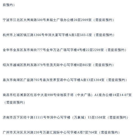
前预约）
苏州市苏州工业园区星港街199号苏州中心办公楼C座22层08室（需提前预约）
武汉市江汉区解放大道686号世界贸易大厦38层09室（需提前预约）
宁波市江北区大闸南路500号来福士广场办公楼20层2009室（需提前预约）
南宁市青秀区金湖路59号地王大厦12楼1224室（需提前预约）
合肥市蜀山区潜山路111号万象城华润大厦B座12楼03室（需提前预约）
杭州市上城区钱江路1366号华润大厦写字楼A座5层503-5室（需提前预约）
泉州市丰泽区宝洲路729号浦西万达中心写字楼A座7楼709室（需提前预约）
青岛市南区山东路6号华润大厦B座22层04室（需提前预约）
金华市金东区东市南街777号金华万达广场写字楼4号楼22层2209室（需提前预约）
烟台市芝罘区胜利路139号万达金融中心A座907室（需提前预约）
绍兴市越城区胜利东路379号世茂天际中心写字楼8层805室（需提前预约）
长春市朝阳区西安大路727号中银大厦A座(旺进大厦)18层09室（需提前预约）
贵阳市南明区都司高架桥路33号亨特国际金融中心14楼14D（需提前预约）
嘉兴市南湖区广益路705号嘉兴世界贸易中心写字楼A座13层1304室（需提前预约）
昆明市盘龙区北京路928号同德昆明广场写字楼10层06室（需提前预约）
石家庄市长安区中山东路39号勒泰中心写字楼B座13层07室（需提前预约）
南昌市红谷滩新区红谷中大道998号绿地双子塔（中央广场）A1座办公楼14层14-07室
西安市碑林区南关正街88号华侨城长安国际中心E座6楼10室（需提前预约）
（需提前预约）
海口市龙华区金贸东路5号海口华润大厦B座17层1707室（需提前预约）
济南市历下区经十路11111号华润中心写字楼（万象城）15层1508室（需提前预约）
唐山市路南区新华东道100号万达广场写字楼A座10层1002室（需提前预约）
台州市椒江区东海大道1800号腾达中心东1幢20楼2002室（需提前预约）
广州市天河区天河路230号万菱汇国际中心写字楼A塔7层704室（需提前预约）
内蒙古自治区呼和浩特市玉泉区大学西街70号华润万象城写字楼（鄂尔多斯大厦）23层2326室（需提前预约）