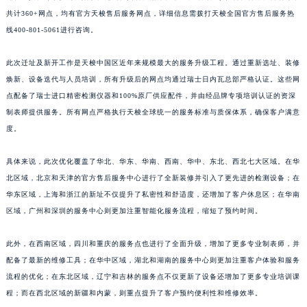
江西省景德镇市珠山区珠山中路天梭售后服务中心（需提前预约）
共计360+网点，均有官方天梭售后服务网点，详细信息需拨打天梭全国官方售后服务热
线400-801-5061进行咨询。
江西省九江市浔阳区浔阳路天梭售后服务中心（需提前预约）
江西省南昌市红谷滩新区红谷中大道998号绿地双子塔（中央广场）A1座办公楼14层1407室天梭售后服务中心（需提前预约）
此次迁址及新开工作是天梭中国区近年来规模最大的服务升级工程。通过重新选址、装修
江西省萍乡市安源区萍安北大道与康庄路交叉口天梭售后服务中心（需提前预约）
焕新、设备迭代与人员培训，所有升级后的网点均通过瑞士日内瓦总部严格认证。这些网
江西省上饶市信州区滨江西路天梭售后服务中心（需提前预约）
点配备了瑞士进口精密检测仪器和100%原厂供应配件，并由经品牌专项培训认证的资深
江西省新余市渝水区北湖西路天梭售后服务中心（需提前预约）
制表师提供服务。所有网点严格执行天梭全球统一的服务标准与质保体系，确保客户满意
江西省宜春市袁州区中山中路天梭售后服务中心（需提前预约）
度。
江西省鹰潭市月湖区胜利东路天梭售后服务中心（需提前预约）
具体来说，此次优化覆盖了华北、华东、华南、西南、华中、东北、西北七大区域。在华
山东省德州市德城区东风中路天梭售后服务中心（需提前预约）
北区域，北京和天津的官方售后服务中心进行了全新装修并引入了更先进的检测设备；在
山东省东营市东营区济南路天梭售后服务中心（需提前预约）
华东区域，上海和浙江的新址不仅提升了私密性和舒适度，还增加了客户休息区；在华南
山东省济南市历下区经十路11111号华润中心写字楼（万象城）15层1508室天梭售后服务中心（需提前预约）
区域，广州和深圳的服务中心则更加注重智能化服务流程，缩短了预约时间。
山东省济宁市任城区太白楼路天梭售后服务中心（需提前预约）
山东省莱芜市文化南路8号银座商城名表维修一楼名表维修天梭售后服务中心（需提前预约）
此外，在西南区域，四川和重庆的服务点也进行了全面升级，增加了更多专业制表师，并
配备了最新的维修工具；在华中区域，湖北和湖南的服务中心则更加注重客户体验和服务
山东省临沂市兰山区解放路天梭售后服务中心（需提前预约）
流程的优化；在东北区域，辽宁和吉林的服务点不仅更新了设备还增加了更多专业培训课
山东省日照市东港区烟台路天梭售后服务中心（需提前预约）
程；而在西北区域的新疆和内蒙，则重点提升了客户预约便利性和维修效率。
山东省泰安市泰山区财源街道泰山大街天梭售后服务中心（需提前预约）