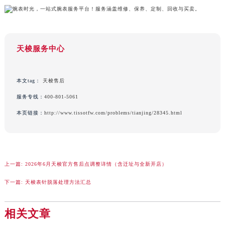
澳门特别行政区风顺堂区南湾大马路天梭售后服务中心（需提前预约）
澳门特别行政区花地玛堂区关闸广场天梭售后服务中心（需提前预约）
澳门特别行政区花王堂区大三巴商圈天梭售后服务中心（需提前预约）
天梭服务中心
澳门特别行政区嘉模堂区官也街天梭售后服务中心（需提前预约）
澳门省路氹城市金光大道天梭售后服务中心（需提前预约）
澳门特别行政区望德堂区塔石广场天梭售后服务中心（需提前预约）
本文tag：
天梭售后
福建省福州市鼓楼区五四路128-1号恒力城写字楼15层03室天梭售后服务中心（需提前预约）
服务专线：
400-801-5061
福建省厦门市思明区湖滨东路95号万象城华润大厦B座11层1104室天梭售后服务中心（需提前预约）
本页链接：
http://www.tissotfw.com/problems/tianjing/28345.html
广东省潮州市潮安区新风路与潮汕路交汇处天梭售后服务中心（需提前预约）
广东省广州市天河区天河路230号万菱汇国际中心A塔7层704室天梭售后服务中心（需提前预约）
广东省广州市越秀区环市东路371-375号世界贸易中心大厦南塔15层1507室天梭售后服务中心（需提前预约）
上一篇:
2026年6月天梭官方售后点调整详情（含迁址与全新开店）
广东省河源市源城区越王大道天梭售后服务中心（需提前预约）
广东省惠州市惠城区江北文昌一路7号华贸大厦1座30层3005室天梭售后服务中心（需提前预约）
下一篇:
天梭表针脱落处理方法汇总
广东省江门市蓬江区广场西路天梭售后服务中心（需提前预约）
广东省揭阳市榕城进贤门步行街天梭售后服务中心（需提前预约）
相关文章
广东省茂名市电白区水东街道迎宾大道天梭售后服务中心（需提前预约）