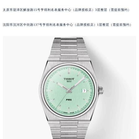
吉林省辽源市龙山区人民大街天梭售后服务中心（需提前预约）
太原市迎泽区解放路15号亨得利名表服务中心（品牌授权店）3层整层（需提前预约）
吉林省梅河口市新华街道梅河大街天梭售后服务中心（需提前预约）
吉林省四平市铁东区紫气大路与南九经街交汇处天梭售后服务中心（需提前预约）
沈阳市沈河区中街路137号亨得利名表服务中心（品牌授权店）1层整层（需提前预约）
吉林省松原市宁江区五环大街天梭售后服务中心（需提前预约）
吉林省通化市东昌区环通乡江南大街天梭售后服务中心（需提前预约）
吉林省延边市延吉市解放路天梭售后服务中心（需提前预约）
辽宁省鞍山市铁东区站前街天梭售后服务中心（需提前预约）
辽宁省本溪市平山区胜利路天梭售后服务中心（需提前预约）
辽宁省朝阳市双塔区新华路天梭售后服务中心（需提前预约）
辽宁省丹东市振兴区七经街天梭售后服务中心（需提前预约）
辽宁省抚顺市新抚区东一路天梭售后服务中心（需提前预约）
辽宁省阜新市海州区解放大街天梭售后服务中心（需提前预约）
辽宁省葫芦岛市连山区中央路天梭售后服务中心（需提前预约）
辽宁省锦州市古塔区中央大街天梭售后服务中心（需提前预约）
辽宁省辽阳市白塔区新运大街天梭售后服务中心（需提前预约）
辽宁省盘锦市兴隆台区石油大街天梭售后服务中心（需提前预约）