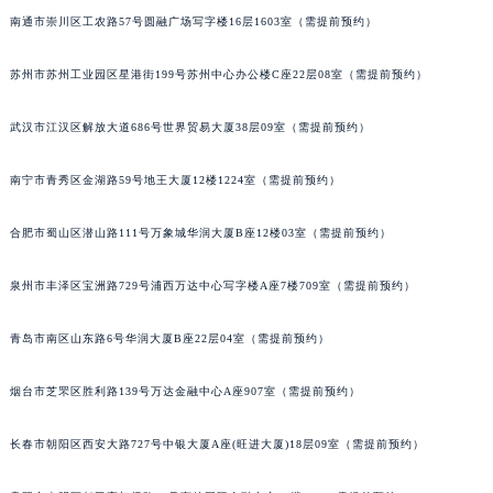
内蒙古自治区锡林郭勒盟市锡林浩特市光明街与额尔敦路交叉口天梭售后服务中心（需提前预约）
南通市崇川区工农路57号圆融广场写字楼16层1603室（需提前预约）
内蒙古自治区兴安盟市乌兰浩特市兴安大街天梭售后服务中心（需提前预约）
苏州市苏州工业园区星港街199号苏州中心办公楼C座22层08室（需提前预约）
山西省大同市平城区迎宾街天梭售后服务中心（需提前预约）
山西省晋城市城区黄华街天梭售后服务中心（需提前预约）
武汉市江汉区解放大道686号世界贸易大厦38层09室（需提前预约）
山西省晋中市榆次区顺城街天梭售后服务中心（需提前预约）
山西省临汾市尧都区解放路天梭售后服务中心（需提前预约）
南宁市青秀区金湖路59号地王大厦12楼1224室（需提前预约）
山西省吕梁市离石区永宁中路与建设街交叉口天梭售后服务中心（需提前预约）
合肥市蜀山区潜山路111号万象城华润大厦B座12楼03室（需提前预约）
山西省朔州市朔城区怡西路与鄯阳西街交汇处天梭售后服务中心（需提前预约）
山西省忻州市忻府区和平东街与七一南路交叉口天梭售后服务中心（需提前预约）
泉州市丰泽区宝洲路729号浦西万达中心写字楼A座7楼709室（需提前预约）
山西省阳泉市郊区平阳东街与新城大道交叉口天梭售后服务中心（需提前预约）
山西省运城市盐湖区河东街天梭售后服务中心（需提前预约）
青岛市南区山东路6号华润大厦B座22层04室（需提前预约）
山西省长治市潞州区英雄中路天梭售后服务中心（需提前预约）
山西省太原市迎泽区迎泽街道解放路15号亨得利名表维修授权店3楼天梭售后服务中心（需提前预约）
烟台市芝罘区胜利路139号万达金融中心A座907室（需提前预约）
天津市和平区赤峰道136号天津国际金融中心26层2603室天梭售后服务中心（需提前预约）
长春市朝阳区西安大路727号中银大厦A座(旺进大厦)18层09室（需提前预约）
安徽省安庆市迎江区人民路天梭售后服务中心（需提前预约）
安徽省蚌埠市蚌山区淮河路天梭售后服务中心（需提前预约）