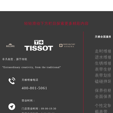
湖南省常德市武陵区人民路天梭售后服务中心（需提前预约）
湖南省郴州市北湖区国庆北路天梭售后服务中心（需提前预约）
湖南省衡阳市雁峰区解放路天梭售后服务中心（需提前预约）
轻轻滑动下方栏目探索更多精彩内容
湖南省怀化市鹤城区迎丰中路天梭售后服务中心（需提前预约）
湖南省娄底市娄星区长青街天梭售后服务中心（需提前预约）
天梭全面服务
湖南省邵阳市双清区东风路天梭售后服务中心（需提前预约）
湖南省湘潭市雨湖区莲城大道天梭售后服务中心（需提前预约）
走时维修
湖南省益阳市赫山区桃花仑路天梭售后服务中心（需提前预约）
进水维修
非凡创意，源于传统
湖南省永州市冷水滩区永州大道与中兴路交叉口天梭售后服务中心（需提前预约）
生锈维修
"Extraordinary creativity, from the traditional"
湖南省岳阳市岳阳楼区东茅岭路天梭售后服务中心（需提前预约）
表带生锈
表带划痕
湖南省张家界市永定区解放路天梭售后服务中心（需提前预约）

天梭维修电话
磕碰摔坏
湖南省长沙市芙蓉区建湘路393号世茂环球金融中心写字楼10层1013室天梭售后服务中心（需提前预约）
400-801-5061
湖南省株洲市芦淞区建设南路天梭售后服务中心（需提前预约）
保养价格
全面保养
甘肃省白银市白银区北京路天梭售后服务中心（需提前预约）
营业时间：
甘肃省定西市安定区解放路天梭售后服务中心（需提前预约）

个性定制
门店营业时间：09:00-19:30
甘肃省敦煌市沙州镇阳关中路天梭售后服务中心（需提前预约）
截表带、