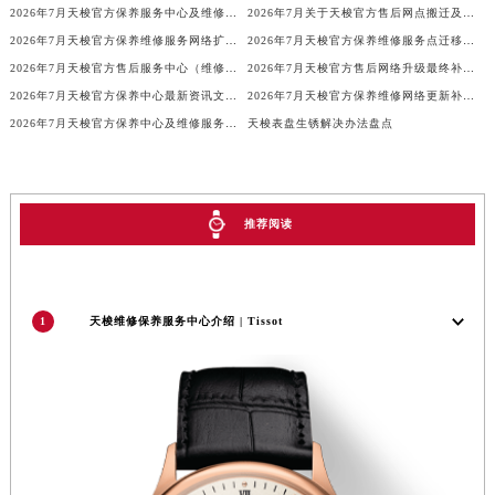
2026年7月天梭官方保养服务中心及维修点迁移新设补充公告文本
2026年7月关于天梭官方售后网点搬迁及新增的正式文件（修订）
广东省梅州市梅江区金燕大道天梭售后服务中心（需提前预约）
2026年7月天梭官方保养维修服务网络扩容补充公告（迁址新开）全文定稿
2026年7月天梭官方保养维修服务点迁移与新设网点补充完整版文件发布
广东省清远市清城区湖西路天梭售后服务中心（需提前预约）
2026年7月天梭官方售后服务中心（维修保养）迁址及新开最终定稿版
2026年7月天梭官方售后网络升级最终补充公告（迁址+新增）
广东省汕头市龙湖区长平路天梭售后服务中心（需提前预约）
2026年7月天梭官方保养中心最新资讯文本：网点迁址与维修点新增
2026年7月天梭官方保养维修网络更新补充确认终稿内容公示
广东省汕尾市城区香洲街道园林社区翠园街天梭售后服务中心（需提前预约）
2026年7月天梭官方保养中心及维修服务点最终变动对照表最终确认
天梭表盘生锈解决办法盘点
广东省韶关市武江区芙蓉新区与老城中心交汇处天梭售后服务中心（需提前预约）
广东省深圳市罗湖区深南东路5001号华润大厦17层1701室天梭售后服务中心（需提前预约）
广东省阳江市江城区东风一路天梭售后服务中心（需提前预约）
推荐阅读
广东省云浮市云城区金山路天梭售后服务中心（需提前预约）
广东省湛江市赤坎区观海北路天梭售后服务中心（需提前预约）
广东省肇庆市端州区信安大道与砚都大道交汇处天梭售后服务中心（需提前预约）
1
天梭维修保养服务中心介绍 | Tissot
广西壮族自治区百色市右江区中山二路天梭售后服务中心（需提前预约）
广西壮族自治区北海市海城区北京路天梭售后服务中心（需提前预约）
广西壮族自治区崇左市江州区石景林街道友谊大道与丽川路交汇处天梭售后服务中心（需提前预约）
广西壮族自治区防城港市港口区金花茶大道天梭售后服务中心（需提前预约）
广西壮族自治区贵港市港北区港城街道布山大道与仙衣路交叉口天梭售后服务中心（需提前预约）
广西壮族自治区桂林市秀峰区红岭路天梭售后服务中心（需提前预约）