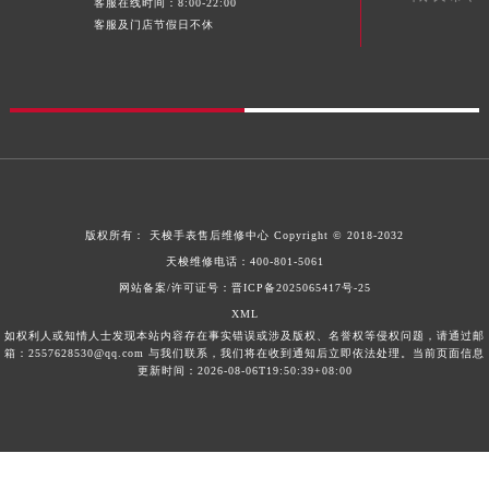
客服在线时间：8:00-22:00
甘肃省合作市人民街天梭售后服务中心（需提前预约）
客服及门店节假日不休
甘肃省嘉峪关市雄关区新华中路天梭售后服务中心（需提前预约）
甘肃省金昌市金川区北京路天梭售后服务中心（需提前预约）
甘肃省酒泉市肃州区西大街天梭售后服务中心（需提前预约）
甘肃省临夏市城南街道团结路天梭售后服务中心（需提前预约）
甘肃省陇南市武都区人民路天梭售后服务中心（需提前预约）
甘肃省平凉市崆峒区西大街天梭售后服务中心（需提前预约）
甘肃省庆阳市西峰区南大街天梭售后服务中心（需提前预约）
版权所有：
天梭手表售后维修中心
Copyright © 2018-2032
天梭维修电话：
400-801-5061
甘肃省天水市秦州区民主路天梭售后服务中心（需提前预约）
网站备案/许可证号：晋ICP备2025065417号-25
甘肃省武威市凉州区迎宾路天梭售后服务中心（需提前预约）
XML
甘肃省张掖市甘州区民乐北路天梭售后服务中心（需提前预约）
如权利人或知情人士发现本站内容存在事实错误或涉及版权、名誉权等侵权问题，请通过邮
箱：2557628530@qq.com 与我们联系，我们将在收到通知后立即依法处理。当前页面信息
宁夏回族自治区固原市原州区文化街天梭售后服务中心（需提前预约）
更新时间：2026-08-06T19:50:39+08:00
宁夏回族自治区石嘴山市大武口区贺兰山路天梭售后服务中心（需提前预约）
宁夏回族自治区吴忠市利通区开元大道天梭售后服务中心（需提前预约）
宁夏回族自治区银川市兴庆区新华东路97号新百中心C馆一层C1-18号商铺天梭售后服务中心（需提前预约）
宁夏回族自治区中卫市沙坡头区鼓楼东街天梭售后服务中心（需提前预约）