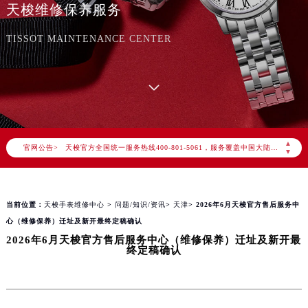
天梭维修保养服务
TISSOT MAINTENANCE CENTER
2026年8月天梭中国区售后服务网络优化升级公告
2026年8月天梭全国官方售后客户服务热线：400-801-5061
▲
官网公告>
天梭官方全国统一服务热线400-801-5061，服务覆盖中国大陆、香港、澳门、台湾全部区域（非大陆需加拨“+86”）
▼
2026年8月天梭售后服务中心最新网点地址：
北京市朝阳区建国门外大街甲6号华熙国际中心写字楼D座11层1102室（北京总部）（需提前预约）
当前位置：
天梭手表维修中心
>
问题/知识/资讯
>
天津
> 2026年6月天梭官方售后服务中
北京市东城区东长安街1号东方广场写字楼W3座6层602室（需提前预约）
心（维修保养）迁址及新开最终定稿确认
天津市和平区赤峰道136号天津国际金融中心写字楼26层2603室（需提前预约）
2026年6月天梭官方售后服务中心（维修保养）迁址及新开最
上海市徐汇区虹桥路3号港汇中心写字楼2座37层3705室（需提前预约）
终定稿确认
上海市黄浦区南京东路299号宏伊国际广场写字楼8层806室（需提前预约）
南京市秦淮区中山南路1号（新街口）南京中心写字楼22层C1-1室（需提前预约）
常州市新北区龙锦路1590号现代传媒中心写字楼5号楼10层1008室（需提前预约）