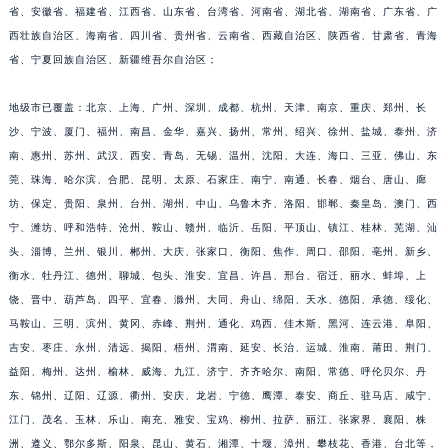
省、安徽省、福建省、江西省、山东省、台湾省、河南省、湖北省、湖南省、广东省、广
福建省莆田市城厢区霞林街道荔华东大道天梭售后服务中心（需提前预约）
西壮族自治区、海南省、四川省、贵州省、云南省、西藏自治区、陕西省、甘肃省、青海
福建省三明市三元区东乾二路天梭售后服务中心（需提前预约）
省、宁夏回族自治区、新疆维吾尔自治区；
福建省漳州市龙文区步港路天梭售后服务中心（需提前预约）
江苏省常州市新北区龙锦路1590号现代传媒中心5号楼10层1008室天梭售后服务中心（需提前预约）
地级市已覆盖：北京、上海、广州、深圳、成都、杭州、天津、南京、重庆、郑州、长
江苏省淮安市清江浦区淮海北路天梭售后服务中心（需提前预约）
沙、宁波、厦门、福州、南昌、金华、嘉兴、扬州、常州、绍兴、徐州、盐城、泰州、济
南、惠州、苏州、武汉、西安、青岛、无锡、温州、沈阳、大连、海口、三亚、佛山、东
江苏省连云港市海州区通灌北路天梭售后服务中心（需提前预约）
莞、珠海、哈尔滨、合肥、昆明、太原、石家庄、南宁、南通、长春、烟台、唐山、廊
江苏省南京市秦淮区中山南路1号南京中心22层22-C1-C3室天梭售后服务中心（需提前预约）
坊、保定、贵阳、泉州、台州、湖州、中山、乌鲁木齐、洛阳、邯郸、秦皇岛、澳门、西
江苏省宿迁市宿城区西湖路天梭售后服务中心（需提前预约）
宁、潍坊、呼和浩特、沧州、鞍山、赣州、临沂、岳阳、平顶山、镇江、桂林、芜湖、汕
江苏省泰州市海陵区永定东路399号置地商务中心东塔（华润万象城）17层1706室天梭售后服务中心（需提前预约）
头、淄博、兰州、银川、郴州、大庆、张家口、衡阳、焦作、周口、邵阳、亳州、新乡、
江苏省徐州市鼓楼区淮海东路29号苏宁广场IFC国际金融中心35层3508室天梭售后服务中心（需提前预约）
衡水、牡丹江、德州、聊城、包头、淮安、宜昌、许昌、邢台、宿迁、丽水、蚌埠、上
江苏省盐城市盐都区世纪大道5号盐城金融城写字楼1号楼16层1604室天梭售后服务中心（需提前预约）
饶、晋中、葫芦岛、四平、宜春、滁州、大同、舟山、绵阳、天水、德阳、承德、绥化、
马鞍山、三明、滨州、黄冈、赤峰、荆州、通化、鸡西、佳木斯、黑河、连云港、阜阳、
江苏省扬州市邗江区国展路29号星耀天地写字楼1号楼18层1803室天梭售后服务中心（需提前预约）
吉安、枣庄、永州、清远、揭阳、梧州、渭南、延安、长治、运城、淮南、莆田、荆门、
江苏省镇江市京口区中山东路天梭售后服务中心（需提前预约）
益阳、梅州、达州、榆林、威海、九江、济宁、齐齐哈尔、南阳、常德、呼伦贝尔、丹
江西省抚州市临川区赣东大道天梭售后服务中心（需提前预约）
东、锦州、辽阳、辽源、衢州、安庆、龙岩、宁德、鹰潭、泰安、商丘、驻马店、咸宁、
江西省赣州市章贡区文清路天梭售后服务中心（需提前预约）
江门、茂名、玉林、乐山、南充、雅安、宝鸡、柳州、拉萨、丽江、张家界、襄阳、株
江西省吉安市吉州区井冈山大道天梭售后服务中心（需提前预约）
洲、遵义、鄂尔多斯、阳泉、昆山、黄石、湘潭、十堰、漳州、攀枝花、香港、台北等，