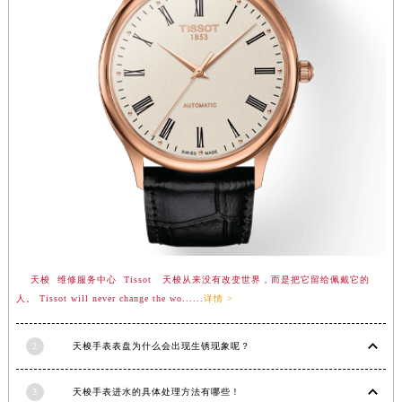
广西壮族自治区河池市金城江区金城江街道朝阳路天梭售后服务中心（需提前预约）
广西壮族自治区贺州市八步区城东街道灵峰南路天梭售后服务中心（需提前预约）
广西壮族自治区来宾市兴宾区桂中大道天梭售后服务中心（需提前预约）
广西壮族自治区柳州市城中区中山中路天梭售后服务中心（需提前预约）
广西壮族自治区钦州市钦南区金海湾东大街天梭售后服务中心（需提前预约）
广西壮族自治区梧州市万秀区龙湖镇高旺路天梭售后服务中心（需提前预约）
广西壮族自治区玉林市玉州区金玉路天梭售后服务中心（需提前预约）
海南省儋州市儋州市那大镇兰洋北路天梭售后服务中心（需提前预约）
海南省东方市八所镇解放西路天梭售后服务中心（需提前预约）
海南省琼海市嘉积镇东风路天梭售后服务中心（需提前预约）
海南省三沙市西沙区西沙群岛永兴岛北京路天梭售后服务中心（需提前预约）
天梭 维修服务中心 Tissot 天梭从来没有改变世界，而是把它留给佩戴它的
海南省三亚市吉阳区迎宾路天梭售后服务中心（需提前预约）
人。 Tissot will never change the wo......
详情 >
海南省万宁市万城镇解放路天梭售后服务中心（需提前预约）
海南省文昌市文城镇教育东路天梭售后服务中心（需提前预约）
2
天梭手表表盘为什么会出现生锈现象呢？
海南省五指山市通什镇三月三大道天梭售后服务中心（需提前预约）
3
天梭手表进水的具体处理方法有哪些！
香港特别行政区尖沙咀区油尖旺区广东道天梭售后服务中心（需提前预约）