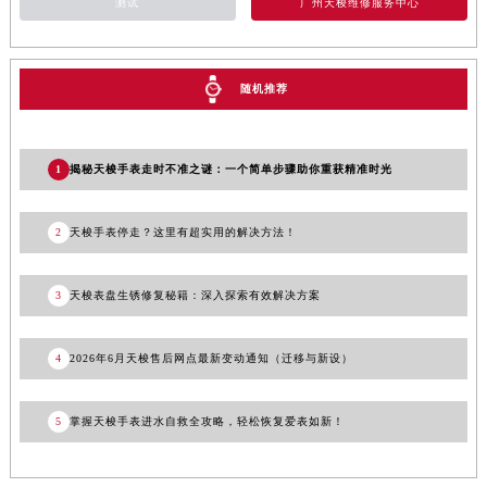
测试
广州天梭维修服务中心
河南省信阳市浉河区东方红大道天梭售后服务中心（需提前预约）
河南省许昌市魏都区建安大道与八龙路交叉口天梭售后服务中心（需提前预约）
河南省郑州市二七区民主路10号华润大厦29层2905室天梭售后服务中心（需提前预约）
随机推荐
河南省周口市川汇区七一路天梭售后服务中心（需提前预约）
河南省驻马店市驿城区乐山大道与置地大道交叉口天梭售后服务中心（需提前预约）
1
揭秘天梭手表走时不准之谜：一个简单步骤助你重获精准时光
湖北省鄂州市鄂城区文星大道天梭售后服务中心（需提前预约）
湖北省黄冈市黄州区赤壁大道天梭售后服务中心（需提前预约）
2
天梭手表停走？这里有超实用的解决方法！
湖北省黄石市黄石港区武汉路天梭售后服务中心（需提前预约）
湖北省荆门市东宝中天街步行街天梭售后服务中心（需提前预约）
湖北省荆州市荆州区荆中路天梭售后服务中心（需提前预约）
3
天梭表盘生锈修复秘籍：深入探索有效解决方案
湖北省十堰市茅箭区人民北路天梭售后服务中心（需提前预约）
湖北省随州市曾都区青年路天梭售后服务中心（需提前预约）
4
2026年6月天梭售后网点最新变动通知（迁移与新设）
湖北省咸宁市咸安区长安大道天梭售后服务中心（需提前预约）
湖北省襄阳市樊城区长虹路与人民路交叉口天梭售后服务中心（需提前预约）
5
掌握天梭手表进水自救全攻略，轻松恢复爱表如新！
湖北省孝感市孝南区复兴大道天梭售后服务中心（需提前预约）
湖北省宜昌市西陵区夷陵大道与港窑路天梭售后服务中心（需提前预约）