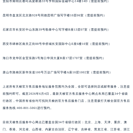
贵阳市南明区都司高架桥路33号亨特国际金融中心14楼14D（需提前预约）
安徽省亳州市谯城区魏武大道天梭售后服务中心（需提前预约）
安徽省池州市贵池区长江路天梭售后服务中心（需提前预约）
昆明市盘龙区北京路928号同德昆明广场写字楼10层06室（需提前预约）
安徽省滁州市琅琊区南谯北路天梭售后服务中心（需提前预约）
石家庄市长安区中山东路39号勒泰中心写字楼B座13层07室（需提前预约）
安徽省阜阳市颍州区颍州北路天梭售后服务中心（需提前预约）
安徽省淮北市相山区淮海路天梭售后服务中心（需提前预约）
西安市碑林区南关正街88号华侨城长安国际中心E座6楼10室（需提前预约）
安徽省淮南市田家庵区国庆中路天梭售后服务中心（需提前预约）
安徽省黄山市屯溪区黄山西路天梭售后服务中心（需提前预约）
海口市龙华区金贸东路5号海口华润大厦B座17层1707室（需提前预约）
安徽省六安市金安区解放中路天梭售后服务中心（需提前预约）
安徽省马鞍山市雨山区湖南西路天梭售后服务中心（需提前预约）
唐山市路南区新华东道100号万达广场写字楼A座10层1002室（需提前预约）
安徽省宿州市埇桥区人民中路天梭售后服务中心（需提前预约）
上述所有天梭官方售后服务地址服务范围均为全国，全部可选择到店或邮寄服务，注意提
安徽省铜陵市铜官区石城大道天梭售后服务中心（需提前预约）
前预约即可。截至2026年6月4日，最新天梭官方售后服务中心网点布局已覆盖34个省级
安徽省芜湖市镜湖区中山路步行街天梭售后服务中心（需提前预约）
行政区，中国所有省份均可找到天梭的官方售后服务门店，注意需拨打天梭全国官方售后
安徽省宣城市宣州区叠嶂西路天梭售后服务中心（需提前预约）
服务热线:400-801-5061进行预约。
福建省龙岩市新罗区九一南路天梭售后服务中心（需提前预约）
福建省南平市建阳区人民西路天梭售后服务中心（需提前预约）
目前天梭售后服务中心网点已覆盖全国34个省级行政区：北京、上海、天津、重庆、澳
门、香港、河北省、山西省、内蒙古自治区、辽宁省、吉林省、黑龙江省、江苏省、浙江
福建省宁德市蕉城区天湖东路天梭售后服务中心（需提前预约）