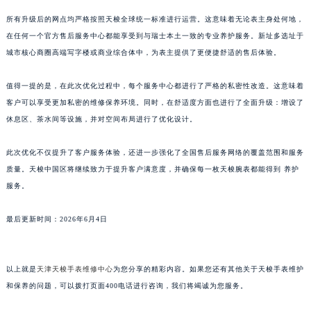
山东省威海市环翠区新威海路89号振华商厦一楼名表维修天梭售后服务中心（需提前预约）
所有升级后的网点均严格按照天梭全球统一标准进行运营。这意味着无论表主身处何地，
山东省潍坊市奎文区东风东街天梭售后服务中心（需提前预约）
在任何一个官方售后服务中心都能享受到与瑞士本土一致的专业养护服务。新址多选址于
山东省枣庄市滕州市北辛路与善国路交叉口天梭售后服务中心（需提前预约）
城市核心商圈高端写字楼或商业综合体中，为表主提供了更便捷舒适的售后体验。
山东省淄博市张店区金晶大道天梭售后服务中心（需提前预约）
值得一提的是，在此次优化过程中，每个服务中心都进行了严格的私密性改造。这意味着
上海市黄浦区南京东路299号宏伊国际广场写字楼8层806室天梭售后服务中心（需提前预约）
客户可以享受更加私密的维修保养环境。同时，在舒适度方面也进行了全面升级：增设了
上海市徐汇区虹桥路3号港汇中心2座37层3705室天梭售后服务中心（需提前预约）
休息区、茶水间等设施，并对空间布局进行了优化设计。
浙江省杭州市上城区钱江路1366号华润大厦A座5层503-5室天梭售后服务中心（需提前预约）
浙江省湖州市吴兴区劳动路天梭售后服务中心（需提前预约）
此次优化不仅提升了客户服务体验，还进一步强化了全国售后服务网络的覆盖范围和服务
浙江省嘉兴市南湖区广益路705号嘉兴世界贸易中心A座13层1304室天梭售后服务中心（需提前预约）
质量。天梭中国区将继续致力于提升客户满意度，并确保每一枚天梭腕表都能得到 养护
服务。
浙江省金华市金东区东市南街777号金华万达广场4号楼22楼2209室天梭售后服务中心（需提前预约）
浙江省丽水市莲都区解放街天梭售后服务中心（需提前预约）
最后更新时间：2026年6月4日
浙江省宁波市江北区大闸南路500号来福士广场办公楼20层2009室天梭售后服务中心（需提前预约）
浙江省衢州市柯城区上街天梭售后服务中心（需提前预约）
浙江省绍兴市越城区胜利东路379号世茂天际中心写字楼8层805室天梭售后服务中心（需提前预约）
以上就是
天津天梭手表维修中心
为您分享的精彩内容。如果您还有其他关于天梭手表维护
浙江省舟山市定海区解放东路天梭售后服务中心（需提前预约）
和保养的问题，可以拨打页面400电话进行咨询，我们将竭诚为您服务。
澳门特别行政区大堂区议事亭前地（新马路）天梭售后服务中心（需提前预约）