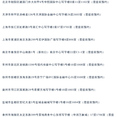
北京市朝阳区建国门外大街甲6号华熙国际中心写字楼D座11层1102室（需提前预约）
福州市鼓楼区五四路128-1号恒力城写字楼15层03室（需提前预约）
成都市锦江区人民东路6号SAC东原中心写字楼24层2406B室（需提前预约）
天津市和平区赤峰道136号天津国际金融中心写字楼26层2603室（需提前预约）
重庆市江北区观音桥步行街2号融恒时代广场写字楼9层902室（需提前预约）
长沙市芙蓉区定王台街道建湘路393号世茂环球金融中心写字楼（芙蓉广场）10层13室（需提前预约）
上海市徐汇区虹桥路3号港汇中心写字楼2座37层3705室（需提前预约）
郑州市二七区铭功路10号华润大厦写字楼29层2905室（需提前预约）
上海市黄浦区南京东路299号宏伊国际广场写字楼8层806室（需提前预约）
太原市迎泽区解放路15号亨得利名表服务中心（品牌授权店）3层整层（需提前预约）
沈阳市沈河区中街路137号亨得利名表服务中心（品牌授权店）1层整层（需提前预约）
南京市秦淮区中山南路1号（新街口）南京中心写字楼22层C1-1室（需提前预约）
沈阳市沈河区中街路83号亨得利名表服务中心（品牌授权店）1层整层（需提前预约）
乌鲁木齐市天山区红山路26号时代广场（CCMALL）C座17层17-B（需提前预约）
常州市新北区龙锦路1590号现代传媒中心写字楼5号楼10层1008室（需提前预约）
温州市鹿城区锦绣路1067号置信广场10层1015室（需提前预约）
徐州市鼓楼区淮海东路29号苏宁广场IFC国际金融中心35层3508室（需提前预约）
哈尔滨市道里区友谊西路600号富力中心T2座写字楼29层03室（需提前预约）
大连市中山区人民路15号国际金融大厦7层G室（需提前预约）
扬州市邗江区国展路29号星耀天地写字楼1号楼18层1803室（需提前预约）
佛山市禅城区季华五路57号万科金融中心C座12层1205室（需提前预约）
东莞市东城街道鸿福东路1号民盈国贸中心T1写字楼9层907室（需提前预约）
盐城市盐都区世纪大道5号盐城金融城写字楼1号楼16层1604室（需提前预约）
无锡市梁溪区人民中路139号恒隆广场写字楼1座11层1104室（需提前预约）
南通市崇川区工农路57号圆融广场写字楼16层1603室（需提前预约）
泰州市海陵区永定东路399号置地商务中心东塔写字楼（华润万象城）17层1706室（需提