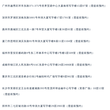
甘肃省兰州市七里河区西津西路16号兰州中心写字楼21层2102室（需提前预约）
广州市越秀区环市东路371-375号世界贸易中心大厦南塔写字楼15层07室（需提前预约）
重庆市解放碑渝中区民权路28号英利国际金融中心写字楼20层01室（需提前预约）
深圳市罗湖区深南东路5001号华润大厦写字楼17层1701室（需提前预约）
黑龙江省大庆市萨尔图区会战大街天梭售后服务中心（需提前预约）
黑龙江省鹤岗市向阳区红军路天梭售后服务中心（需提前预约）
惠州市惠城区江北文昌一路7号华贸大厦写字楼1座30层05室（需提前预约）
黑龙江省黑河市爱辉区中央街天梭售后服务中心（需提前预约）
黑龙江省鸡西市鸡冠区红军路天梭售后服务中心（需提前预约）
厦门市思明区湖滨东路95号华润大厦写字楼B座11层1104室（需提前预约）
黑龙江省佳木斯市向阳区长安路天梭售后服务中心（需提前预约）
黑龙江省牡丹江市东安区太平路天梭售后服务中心（需提前预约）
福州市晋安区横屿路9号东二环泰禾中心写字楼2号楼5层509室（需提前预约）
黑龙江省七台河市桃山区大同街天梭售后服务中心（需提前预约）
成都市锦江区人民东路6号SAC东原中心写字楼24层2406B室（需提前预约）
黑龙江省齐齐哈尔市龙沙区龙华路天梭售后服务中心（需提前预约）
黑龙江省双鸭山市尖山区新兴大街天梭售后服务中心（需提前预约）
重庆市江北区观音桥步行街2号融恒时代广场写字楼9层902室（需提前预约）
黑龙江省绥化市北林区新华街与康庄路交叉口天梭售后服务中心（需提前预约）
黑龙江省伊春市伊美区通河路天梭售后服务中心（需提前预约）
长沙市芙蓉区定王台街道建湘路393号世茂环球金融中心写字楼（芙蓉广场）10层13室
吉林省白城市洮北区明仁南街天梭售后服务中心（需提前预约）
（需提前预约）
吉林省白山市浑江区浑江大街天梭售后服务中心（需提前预约）
郑州市二七区铭功路10号华润大厦写字楼29层2905室（需提前预约）
吉林省吉林市船营区河南街天梭售后服务中心（需提前预约）