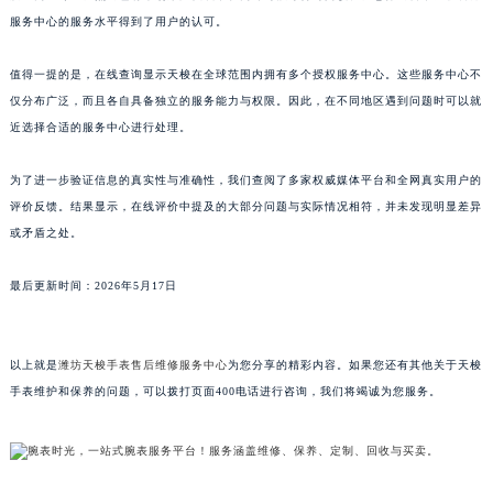
江西省景德镇市珠山区珠山中路天梭售后服务中心（需提前预约）
服务中心的服务水平得到了用户的认可。
江西省九江市浔阳区浔阳路天梭售后服务中心（需提前预约）
值得一提的是，在线查询显示天梭在全球范围内拥有多个授权服务中心。这些服务中心不
江西省南昌市红谷滩新区红谷中大道998号绿地双子塔（中央广场）A1座办公楼14层1407室天梭售后服务中心（需提前预约）
仅分布广泛，而且各自具备独立的服务能力与权限。因此，在不同地区遇到问题时可以就
江西省萍乡市安源区萍安北大道与康庄路交叉口天梭售后服务中心（需提前预约）
近选择合适的服务中心进行处理。
江西省上饶市信州区滨江西路天梭售后服务中心（需提前预约）
江西省新余市渝水区北湖西路天梭售后服务中心（需提前预约）
为了进一步验证信息的真实性与准确性，我们查阅了多家权威媒体平台和全网真实用户的
江西省宜春市袁州区中山中路天梭售后服务中心（需提前预约）
评价反馈。结果显示，在线评价中提及的大部分问题与实际情况相符，并未发现明显差异
或矛盾之处。
江西省鹰潭市月湖区胜利东路天梭售后服务中心（需提前预约）
山东省德州市德城区东风中路天梭售后服务中心（需提前预约）
最后更新时间：2026年5月17日
山东省东营市东营区济南路天梭售后服务中心（需提前预约）
山东省济南市历下区经十路11111号华润中心写字楼（万象城）15层1508室天梭售后服务中心（需提前预约）
山东省济宁市任城区太白楼路天梭售后服务中心（需提前预约）
以上就是
潍坊天梭手表售后维修服务中心
为您分享的精彩内容。如果您还有其他关于天梭
山东省莱芜市文化南路8号银座商城名表维修一楼名表维修天梭售后服务中心（需提前预约）
手表维护和保养的问题，可以拨打页面400电话进行咨询，我们将竭诚为您服务。
山东省临沂市兰山区解放路天梭售后服务中心（需提前预约）
山东省日照市东港区烟台路天梭售后服务中心（需提前预约）
山东省泰安市泰山区财源街道泰山大街天梭售后服务中心（需提前预约）