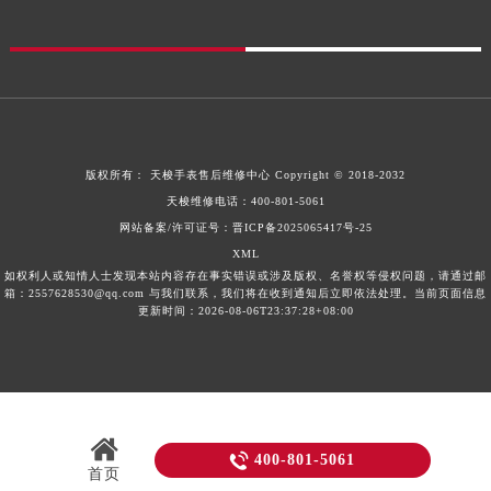
湖南省常德市武陵区人民路天梭售后服务中心（需提前预约）
湖南省郴州市北湖区国庆北路天梭售后服务中心（需提前预约）
湖南省衡阳市雁峰区解放路天梭售后服务中心（需提前预约）
湖南省怀化市鹤城区迎丰中路天梭售后服务中心（需提前预约）
湖南省娄底市娄星区长青街天梭售后服务中心（需提前预约）
湖南省邵阳市双清区东风路天梭售后服务中心（需提前预约）
版权所有：
天梭手表售后维修中心
Copyright © 2018-2032
天梭维修电话：
400-801-5061
湖南省湘潭市雨湖区莲城大道天梭售后服务中心（需提前预约）
网站备案/许可证号：晋ICP备2025065417号-25
湖南省益阳市赫山区桃花仑路天梭售后服务中心（需提前预约）
XML
湖南省永州市冷水滩区永州大道与中兴路交叉口天梭售后服务中心（需提前预约）
如权利人或知情人士发现本站内容存在事实错误或涉及版权、名誉权等侵权问题，请通过邮
箱：2557628530@qq.com 与我们联系，我们将在收到通知后立即依法处理。当前页面信息
湖南省岳阳市岳阳楼区东茅岭路天梭售后服务中心（需提前预约）
更新时间：2026-08-06T23:37:28+08:00
湖南省张家界市永定区解放路天梭售后服务中心（需提前预约）
湖南省长沙市芙蓉区建湘路393号世茂环球金融中心写字楼10层1013室天梭售后服务中心（需提前预约）
湖南省株洲市芦淞区建设南路天梭售后服务中心（需提前预约）
甘肃省白银市白银区北京路天梭售后服务中心（需提前预约）
甘肃省定西市安定区解放路天梭售后服务中心（需提前预约）

400-801-5061
首页
甘肃省敦煌市沙州镇阳关中路天梭售后服务中心（需提前预约）