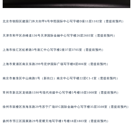
南通市崇川区工农路57号圆融广场写字楼16层1603室（需提前预约）
苏州市苏州工业园区星港街199号苏州中心办公楼C座22层08室（需提前预约）
武汉市江汉区解放大道686号世界贸易大厦38层09室（需提前预约）
北京市朝阳区建国门外大街甲6号华熙国际中心写字楼D座11层1102室（需提前预约）
南宁市青秀区金湖路59号地王大厦12楼1224室（需提前预约）
合肥市蜀山区潜山路111号万象城华润大厦B座12楼03室（需提前预约）
天津市和平区赤峰道136号天津国际金融中心写字楼26层2603室（需提前预约）
泉州市丰泽区宝洲路729号浦西万达中心写字楼A座7楼709室（需提前预约）
上海市徐汇区虹桥路3号港汇中心写字楼2座37层3705室（需提前预约）
青岛市南区山东路6号华润大厦B座22层04室（需提前预约）
烟台市芝罘区胜利路139号万达金融中心A座907室（需提前预约）
上海市黄浦区南京东路299号宏伊国际广场写字楼8层806室（需提前预约）
长春市朝阳区西安大路727号中银大厦A座(旺进大厦)18层09室（需提前预约）
贵阳市南明区都司高架桥路33号亨特国际金融中心14楼14D（需提前预约）
南京市秦淮区中山南路1号（新街口）南京中心写字楼22层C1-1室（需提前预约）
昆明市盘龙区北京路928号同德昆明广场写字楼10层06室（需提前预约）
石家庄市长安区中山东路39号勒泰中心写字楼B座13层07室（需提前预约）
常州市新北区龙锦路1590号现代传媒中心写字楼5号楼10层1008室（需提前预约）
西安市碑林区南关正街88号华侨城长安国际中心E座6楼10室（需提前预约）
徐州市鼓楼区淮海东路29号苏宁广场IFC国际金融中心写字楼35层3508室（需提前预约）
海口市龙华区金贸东路5号海口华润大厦B座17层1707室（需提前预约）
唐山市路南区新华东道100号万达广场写字楼A座10层1002室（需提前预约）
扬州市邗江区国展路29号星耀天地写字楼1号楼18层1803室（需提前预约）
台州市椒江区东海大道1800号腾达中心东1幢20楼2002室（需提前预约）