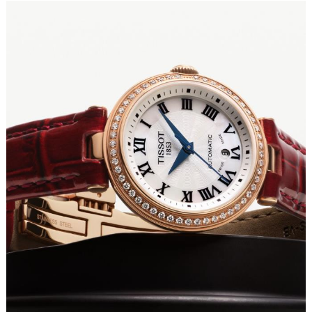
厦门市思明区湖滨东路95号华润大厦写字楼B座11层1104室（需提前预约）
福州市鼓楼区五四路128-1号恒力城写字楼15层03室（需提前预约）
成都市锦江区人民东路6号SAC东原中心写字楼24层2406B室（需提前预约）
重庆市江北区观音桥步行街2号融恒时代广场写字楼9层902室（需提前预约）
长沙市芙蓉区定王台街道建湘路393号世茂环球金融中心写字楼（芙蓉广场）10层13室（需提前预约）
郑州市二七区铭功路10号华润大厦写字楼29层2905室（需提前预约）
太原市迎泽区解放路15号亨得利名表服务中心（品牌授权店）3层整层（需提前预约）
沈阳市沈河区中街路137号亨得利名表服务中心（品牌授权店）1层整层（需提前预约）
沈阳市沈河区中街路83号亨得利名表服务中心（品牌授权店）1层整层（需提前预约）
乌鲁木齐市天山区红山路26号时代广场（CCMALL）C座17层17-B（需提前预约）
温州市鹿城区锦绣路1067号置信广场10层1015室（需提前预约）
哈尔滨市道里区友谊西路600号富力中心T2座写字楼29层03室（需提前预约）
大连市中山区人民路15号国际金融大厦7层G室（需提前预约）
佛山市禅城区季华五路57号万科金融中心C座12层1205室（需提前预约）
东莞市东城街道鸿福东路1号民盈国贸中心T1写字楼9层907室（需提前预约）
无锡市梁溪区人民中路139号恒隆广场写字楼1座11层1104室（需提前预约）