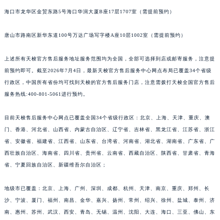
福建省宁德市蕉城区天湖东路天梭售后服务中心（需提前预约）
海口市龙华区金贸东路5号海口华润大厦B座17层1707室（需提前预约）
福建省莆田市城厢区霞林街道荔华东大道天梭售后服务中心（需提前预约）
福建省三明市三元区东乾二路天梭售后服务中心（需提前预约）
唐山市路南区新华东道100号万达广场写字楼A座10层1002室（需提前预约）
福建省漳州市龙文区步港路天梭售后服务中心（需提前预约）
江苏省常州市新北区龙锦路1590号现代传媒中心5号楼10层1008室天梭售后服务中心（需提前预约）
上述所有天梭官方售后服务地址服务范围均为全国，全部可选择到店或邮寄服务，注意提
江苏省淮安市清江浦区淮海北路天梭售后服务中心（需提前预约）
前预约即可。截至2026年7月4日，最新天梭官方售后服务中心网点布局已覆盖34个省级
行政区，中国所有省份均可找到天梭的官方售后服务门店，注意需拨打天梭全国官方售后
江苏省连云港市海州区通灌北路天梭售后服务中心（需提前预约）
服务热线:400-801-5061进行预约。
江苏省南京市秦淮区中山南路1号南京中心22层22-C1-C3室天梭售后服务中心（需提前预约）
江苏省宿迁市宿城区西湖路天梭售后服务中心（需提前预约）
目前天梭售后服务中心网点已覆盖全国34个省级行政区：北京、上海、天津、重庆、澳
江苏省泰州市海陵区永定东路399号置地商务中心东塔（华润万象城）17层1706室天梭售后服务中心（需提前预约）
门、香港、河北省、山西省、内蒙古自治区、辽宁省、吉林省、黑龙江省、江苏省、浙江
江苏省徐州市鼓楼区淮海东路29号苏宁广场IFC国际金融中心35层3508室天梭售后服务中心（需提前预约）
省、安徽省、福建省、江西省、山东省、台湾省、河南省、湖北省、湖南省、广东省、广
江苏省盐城市盐都区世纪大道5号盐城金融城写字楼1号楼16层1604室天梭售后服务中心（需提前预约）
西壮族自治区、海南省、四川省、贵州省、云南省、西藏自治区、陕西省、甘肃省、青海
省、宁夏回族自治区、新疆维吾尔自治区；
江苏省扬州市邗江区国展路29号星耀天地写字楼1号楼18层1803室天梭售后服务中心（需提前预约）
江苏省镇江市京口区中山东路天梭售后服务中心（需提前预约）
地级市已覆盖：北京、上海、广州、深圳、成都、杭州、天津、南京、重庆、郑州、长
江西省抚州市临川区赣东大道天梭售后服务中心（需提前预约）
沙、宁波、厦门、福州、南昌、金华、嘉兴、扬州、常州、绍兴、徐州、盐城、泰州、济
江西省赣州市章贡区文清路天梭售后服务中心（需提前预约）