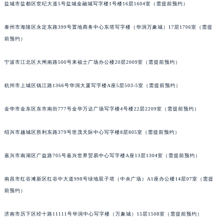
内蒙古自治区呼和浩特市玉泉区大学西街70号华润万象城写字楼（鄂尔多斯大厦）23层2326室（需提前预约）
盐城市盐都区世纪大道5号盐城金融城写字楼1号楼16层1604室（需提前预约）
甘肃省兰州市七里河区西津西路16号兰州中心写字楼21层2102室（需提前预约）
泰州市海陵区永定东路399号置地商务中心东塔写字楼（华润万象城）17层1706室（需提
重庆市解放碑渝中区民权路28号英利国际金融中心写字楼20层01室（需提前预约）
前预约）
黑龙江省大庆市萨尔图区会战大街天梭售后服务中心（需提前预约）
黑龙江省鹤岗市向阳区红军路天梭售后服务中心（需提前预约）
宁波市江北区大闸南路500号来福士广场办公楼20层2009室（需提前预约）
黑龙江省黑河市爱辉区中央街天梭售后服务中心（需提前预约）
黑龙江省鸡西市鸡冠区红军路天梭售后服务中心（需提前预约）
杭州市上城区钱江路1366号华润大厦写字楼A座5层503-5室（需提前预约）
黑龙江省佳木斯市向阳区长安路天梭售后服务中心（需提前预约）
金华市金东区东市南街777号金华万达广场写字楼4号楼22层2209室（需提前预约）
黑龙江省牡丹江市东安区太平路天梭售后服务中心（需提前预约）
黑龙江省七台河市桃山区大同街天梭售后服务中心（需提前预约）
绍兴市越城区胜利东路379号世茂天际中心写字楼8层805室（需提前预约）
黑龙江省齐齐哈尔市龙沙区龙华路天梭售后服务中心（需提前预约）
黑龙江省双鸭山市尖山区新兴大街天梭售后服务中心（需提前预约）
嘉兴市南湖区广益路705号嘉兴世界贸易中心写字楼A座13层1304室（需提前预约）
黑龙江省绥化市北林区新华街与康庄路交叉口天梭售后服务中心（需提前预约）
黑龙江省伊春市伊美区通河路天梭售后服务中心（需提前预约）
南昌市红谷滩新区红谷中大道998号绿地双子塔（中央广场）A1座办公楼14层07室（需提
前预约）
吉林省白城市洮北区明仁南街天梭售后服务中心（需提前预约）
吉林省白山市浑江区浑江大街天梭售后服务中心（需提前预约）