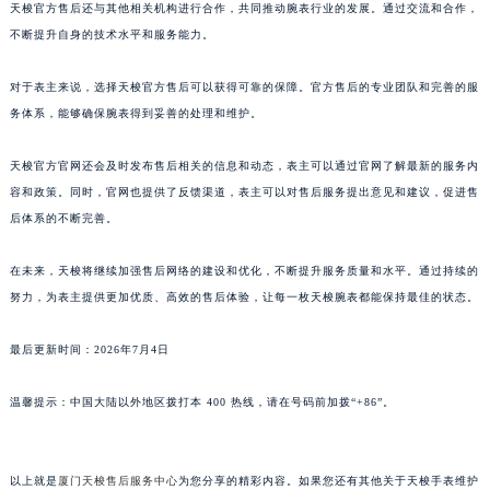
广东省茂名市电白区水东街道迎宾大道天梭售后服务中心（需提前预约）
天梭官方售后还与其他相关机构进行合作，共同推动腕表行业的发展。通过交流和合作，
广东省梅州市梅江区金燕大道天梭售后服务中心（需提前预约）
不断提升自身的技术水平和服务能力。
广东省清远市清城区湖西路天梭售后服务中心（需提前预约）
对于表主来说，选择天梭官方售后可以获得可靠的保障。官方售后的专业团队和完善的服
广东省汕头市龙湖区长平路天梭售后服务中心（需提前预约）
务体系，能够确保腕表得到妥善的处理和维护。
广东省汕尾市城区香洲街道园林社区翠园街天梭售后服务中心（需提前预约）
广东省韶关市武江区芙蓉新区与老城中心交汇处天梭售后服务中心（需提前预约）
天梭官方官网还会及时发布售后相关的信息和动态，表主可以通过官网了解最新的服务内
广东省深圳市罗湖区深南东路5001号华润大厦17层1701室天梭售后服务中心（需提前预约）
容和政策。同时，官网也提供了反馈渠道，表主可以对售后服务提出意见和建议，促进售
广东省阳江市江城区东风一路天梭售后服务中心（需提前预约）
后体系的不断完善。
广东省云浮市云城区金山路天梭售后服务中心（需提前预约）
在未来，天梭将继续加强售后网络的建设和优化，不断提升服务质量和水平。通过持续的
广东省湛江市赤坎区观海北路天梭售后服务中心（需提前预约）
努力，为表主提供更加优质、高效的售后体验，让每一枚天梭腕表都能保持最佳的状态。
广东省肇庆市端州区信安大道与砚都大道交汇处天梭售后服务中心（需提前预约）
广西壮族自治区百色市右江区中山二路天梭售后服务中心（需提前预约）
最后更新时间：2026年7月4日
广西壮族自治区北海市海城区北京路天梭售后服务中心（需提前预约）
广西壮族自治区崇左市江州区石景林街道友谊大道与丽川路交汇处天梭售后服务中心（需提前预约）
温馨提示：中国大陆以外地区拨打本 400 热线，请在号码前加拨“+86”。
广西壮族自治区防城港市港口区金花茶大道天梭售后服务中心（需提前预约）
广西壮族自治区贵港市港北区港城街道布山大道与仙衣路交叉口天梭售后服务中心（需提前预约）