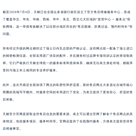
点。
山东省泰安市泰山区财源街道泰山大街天梭售后服务中心（需提前预约）
山东省威海市环翠区新威海路89号振华商厦一楼名表维修天梭售后服务中心（需提前预约）
截至2026年7月4日，天梭已在全国众多省级行政区设立了官方售后维修服务中心，形成
山东省潍坊市奎文区东风东街天梭售后服务中心（需提前预约）
了覆盖华北、华东、华南、西南、华中、东北、西北七大区域的“直营中心 + 服务点”双
山东省枣庄市滕州市北辛路与善国路交叉口天梭售后服务中心（需提前预约）
轨网络。这一举措有效解决了以往部分地区存在的“售后困难、距离过远、预约时间长”等
问题。
山东省淄博市张店区金晶大道天梭售后服务中心（需提前预约）
上海市黄浦区南京东路299号宏伊国际广场写字楼8层806室天梭售后服务中心（需提前预约）
所有经过升级的网点都经过了瑞士日内瓦总部的严格认证。这些网点统一配备了瑞士进口
上海市徐汇区虹桥路3号港汇中心2座37层3705室天梭售后服务中心（需提前预约）
的精密检测仪器、全部采用原厂供应的配件，并且拥有经过品牌专项培训认证的资深制表
浙江省杭州市上城区钱江路1366号华润大厦A座5层503-5室天梭售后服务中心（需提前预约）
师。它们严格执行天梭全球统一的服务标准和质保体系，确保无论表主身处何地，都能享
浙江省湖州市吴兴区劳动路天梭售后服务中心（需提前预约）
受到与瑞士本土相同的专业养护服务。
浙江省嘉兴市南湖区广益路705号嘉兴世界贸易中心A座13层1304室天梭售后服务中心（需提前预约）
此外，这次升级还全面加强了网点的私密性和舒适度。新的售后网点大多选址在城市核心
浙江省金华市金东区东市南街777号金华万达广场4号楼22楼2209室天梭售后服务中心（需提前预约）
商圈的高端写字楼内，对服务空间的布局进行了优化，为表主提供了更加安心、舒适的售
浙江省丽水市莲都区解放街天梭售后服务中心（需提前预约）
后体验。
浙江省宁波市江北区大闸南路500号来福士广场办公楼20层2009室天梭售后服务中心（需提前预约）
浙江省衢州市柯城区上街天梭售后服务中心（需提前预约）
天梭官方官网是获取这些售后信息的重要来源。表主可以通过官网了解各个售后网点的具
浙江省绍兴市越城区胜利东路379号世茂天际中心写字楼8层805室天梭售后服务中心（需提前预约）
体情况，包括服务项目、服务时间等。官网还提供了在线预约服务，方便表主提前安排售
浙江省舟山市定海区解放东路天梭售后服务中心（需提前预约）
后维修事宜。