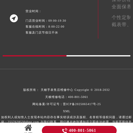
400-801-5061
保养价格
陕西省延安市宝塔区中心街天梭售后服务中心（需提前预约）
全面保养
陕西省榆林市榆阳区长兴路天梭售后服务中心（需提前预约）
营业时间：

个性定制
新疆维吾尔自治区阿克苏市东大街天梭售后服务中心（需提前预约）
门店营业时间：09:00-19:30
截表带、
新疆维吾尔自治区阿拉尔市胜利大道天梭售后服务中心（需提前预约）
客服在线时间：8:00-22:00
客服及门店节假日不休
新疆维吾尔自治区阿拉山口市友好路天梭售后服务中心（需提前预约）
新疆维吾尔自治区阿勒泰市解放路天梭售后服务中心（需提前预约）
新疆维吾尔自治区阿图什市光明路天梭售后服务中心（需提前预约）
新疆维吾尔自治区白杨市军垦路天梭售后服务中心（需提前预约）
新疆维吾尔自治区北屯市团结路天梭售后服务中心（需提前预约）
新疆维吾尔自治区博乐市博乐市北京路天梭售后服务中心（需提前预约）
新疆维吾尔自治区昌吉市延安北路天梭售后服务中心（需提前预约）
版权所有：
天梭手表售后维修中心
Copyright © 2018-2032
新疆维吾尔自治区阜康市博峰路天梭售后服务中心（需提前预约）
天梭维修电话：
400-801-5061
新疆维吾尔自治区哈密市伊州区建国北路天梭售后服务中心（需提前预约）
网站备案/许可证号：晋ICP备2025065417号-25
新疆维吾尔自治区和田市和田市北京西路天梭售后服务中心（需提前预约）
XML
新疆维吾尔自治区胡杨河市胡杨河市胡杨路天梭售后服务中心（需提前预约）
如权利人或知情人士发现本站内容存在事实错误或涉及版权、名誉权等侵权问题，请通过邮
箱：2557628530@qq.com 与我们联系，我们将在收到通知后立即依法处理。当前页面信息

400-801-5061
新疆维吾尔自治区霍尔果斯市亚欧北路天梭售后服务中心（需提前预约）
更新时间：2026-08-06T21:18:55+08:00