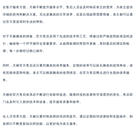
澳门特别行政区大堂区议事亭前地（新马路）天梭售后服务中心（需提前预约）
在客户服务方面，天梭不断提升服务水平。售后人员会及时响应表主的需求，为表主提供
澳门特别行政区风顺堂区南湾大马路天梭售后服务中心（需提前预约）
详细的咨询和解决方案。无论是腕表的日常保养，还是出现故障需要维修，表主都可以通
澳门特别行政区花地玛堂区关闸广场天梭售后服务中心（需提前预约）
过官方渠道得到专业的帮助。
澳门特别行政区花王堂区大三巴商圈天梭售后服务中心（需提前预约）
澳门特别行政区嘉模堂区官也街天梭售后服务中心（需提前预约）
对于天梭腕表的维修，官方售后采用了先进的技术和工艺。维修过程严格按照标准流程进
澳门省路氹城市金光大道天梭售后服务中心（需提前预约）
行，确保每一个环节都符合质量要求。从故障检测到零部件更换，再到最后的调试和检
测，每一步都经过精心操作。
澳门特别行政区望德堂区塔石广场天梭售后服务中心（需提前预约）
福建省福州市鼓楼区五四路128-1号恒力城写字楼15层03室天梭售后服务中心（需提前预约）
同时，天梭官方售后还注重对腕表的保养服务。定期的保养可以延长腕表的使用寿命，保
福建省厦门市思明区湖滨东路95号万象城华润大厦B座11层1104室天梭售后服务中心（需提前预约）
持其精准度和性能。表主可以根据腕表的使用情况，在官方售后网点进行全面的保养服
广东省潮州市潮安区新风路与潮汕路交汇处天梭售后服务中心（需提前预约）
务。
广东省广州市天河区天河路230号万菱汇国际中心A塔7层704室天梭售后服务中心（需提前预约）
广东省广州市越秀区环市东路371-375号世界贸易中心大厦南塔15层1507室天梭售后服务中心（需提前预约）
天梭的官方售后体系还不断进行创新和改进。随着科技的发展和市场需求的变化，售后部
门会及时引入新的技术和设备，提升服务质量和效率。
广东省河源市源城区越王大道天梭售后服务中心（需提前预约）
广东省惠州市惠城区江北文昌一路7号华贸大厦1座30层3005室天梭售后服务中心（需提前预约）
在人才培养方面，天梭注重对制表师的培训和提升。通过定期的培训课程和实践操作，制
广东省江门市蓬江区广场西路天梭售后服务中心（需提前预约）
表师们不断更新知识和技能，以更好地为表主服务。
广东省揭阳市榕城进贤门步行街天梭售后服务中心（需提前预约）