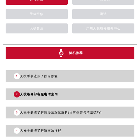
天梭维修
广州天梭
甘肃省敦煌市沙州镇阳关中路天梭售后服务中心（需提前预约）
甘肃省合作市人民街天梭售后服务中心（需提前预约）
天梭维修
测试
甘肃省嘉峪关市雄关区新华中路天梭售后服务中心（需提前预约）
甘肃省金昌市金川区北京路天梭售后服务中心（需提前预约）
天梭售后
广州天梭维修服务中心
甘肃省酒泉市肃州区西大街天梭售后服务中心（需提前预约）
甘肃省临夏市城南街道团结路天梭售后服务中心（需提前预约）
甘肃省陇南市武都区人民路天梭售后服务中心（需提前预约）
随机推荐
甘肃省平凉市崆峒区西大街天梭售后服务中心（需提前预约）
甘肃省庆阳市西峰区南大街天梭售后服务中心（需提前预约）
1
天梭手表进灰了如何修复
甘肃省天水市秦州区民主路天梭售后服务中心（需提前预约）
甘肃省武威市凉州区迎宾路天梭售后服务中心（需提前预约）
2
天梭维修部客服电话查询
甘肃省张掖市甘州区民乐北路天梭售后服务中心（需提前预约）
宁夏回族自治区固原市原州区文化街天梭售后服务中心（需提前预约）
3
天梭手表脏了解决办法深度解析(日常保养与清洁技巧)
宁夏回族自治区石嘴山市大武口区贺兰山路天梭售后服务中心（需提前预约）
宁夏回族自治区吴忠市利通区开元大道天梭售后服务中心（需提前预约）
4
天梭手表脏了解决方法详解
宁夏回族自治区银川市兴庆区新华东路97号新百中心C馆一层C1-18号商铺天梭售后服务中心（需提前预约）