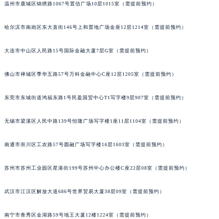
内蒙古自治区乌兰察布市集宁区恩和大街天梭售后服务中心（需提前预约）
温州市鹿城区锦绣路1067号置信广场10层1015室（需提前预约）
内蒙古自治区锡林郭勒盟市锡林浩特市光明街与额尔敦路交叉口天梭售后服务中心（需提前预约）
哈尔滨市南岗区东大直街146号上和置地广场金座12层1214室（需提前预约）
内蒙古自治区兴安盟市乌兰浩特市兴安大街天梭售后服务中心（需提前预约）
山西省大同市平城区迎宾街天梭售后服务中心（需提前预约）
大连市中山区人民路15号国际金融大厦7层G室（需提前预约）
山西省晋城市城区黄华街天梭售后服务中心（需提前预约）
山西省晋中市榆次区顺城街天梭售后服务中心（需提前预约）
佛山市禅城区季华五路57号万科金融中心C座12层1205室（需提前预约）
山西省临汾市尧都区解放路天梭售后服务中心（需提前预约）
山西省吕梁市离石区永宁中路与建设街交叉口天梭售后服务中心（需提前预约）
东莞市东城街道鸿福东路1号民盈国贸中心T1写字楼9层907室（需提前预约）
山西省朔州市朔城区怡西路与鄯阳西街交汇处天梭售后服务中心（需提前预约）
无锡市梁溪区人民中路139号恒隆广场写字楼1座11层1104室（需提前预约）
山西省忻州市忻府区和平东街与七一南路交叉口天梭售后服务中心（需提前预约）
山西省阳泉市郊区平阳东街与新城大道交叉口天梭售后服务中心（需提前预约）
南通市崇川区工农路57号圆融广场写字楼16层1603室（需提前预约）
山西省运城市盐湖区河东街天梭售后服务中心（需提前预约）
山西省长治市潞州区英雄中路天梭售后服务中心（需提前预约）
苏州市苏州工业园区星港街199号苏州中心办公楼C座22层08室（需提前预约）
山西省太原市迎泽区迎泽街道解放路15号亨得利名表维修授权店3楼天梭售后服务中心（需提前预约）
武汉市江汉区解放大道686号世界贸易大厦38层09室（需提前预约）
天津市和平区赤峰道136号天津国际金融中心26层2603室天梭售后服务中心（需提前预约）
安徽省安庆市迎江区人民路天梭售后服务中心（需提前预约）