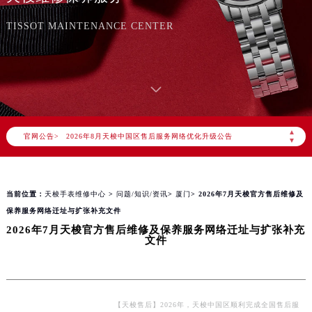
天梭维修保养服务
TISSOT MAINTENANCE CENTER
2026年8月天梭中国区售后服务网络优化升级公告
▲
官网公告>
2026年8月天梭全国官方售后客户服务热线：400-801-5061
▼
天梭官方全国统一服务热线400-801-5061，服务覆盖中国大陆、香港、澳门、台湾全部区域（非大陆需加拨“+86”）
2026年8月天梭售后服务中心最新网点地址：
当前位置：
天梭手表维修中心
>
问题/知识/资讯
>
厦门
> 2026年7月天梭官方售后维修及
北京市朝阳区建国门外大街甲6号华熙国际中心写字楼D座11层1102室（北京总部）（需提前预约）
保养服务网络迁址与扩张补充文件
北京市东城区东长安街1号东方广场写字楼W3座6层602室（需提前预约）
2026年7月天梭官方售后维修及保养服务网络迁址与扩张补充
天津市和平区赤峰道136号天津国际金融中心写字楼26层2603室（需提前预约）
文件
上海市徐汇区虹桥路3号港汇中心写字楼2座37层3705室（需提前预约）
上海市黄浦区南京东路299号宏伊国际广场写字楼8层806室（需提前预约）
南京市秦淮区中山南路1号（新街口）南京中心写字楼22层C1-1室（需提前预约）