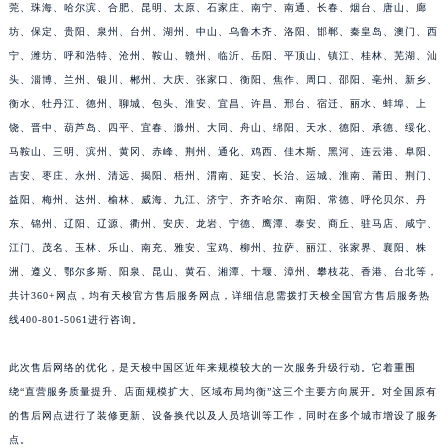
南、惠州、苏州、武汉、西安、青岛、无锡、温州、沈阳、大连、海口、三亚、佛山、东
江西省吉安市吉州区井冈山大道天梭售后服务中心（需提前预约）
莞、珠海、哈尔滨、合肥、昆明、太原、石家庄、南宁、南通、长春、烟台、唐山、廊
江西省景德镇市珠山区珠山中路天梭售后服务中心（需提前预约）
坊、保定、贵阳、泉州、台州、湖州、中山、乌鲁木齐、洛阳、邯郸、秦皇岛、澳门、西
宁、潍坊、呼和浩特、沧州、鞍山、赣州、临沂、岳阳、平顶山、镇江、桂林、芜湖、汕
江西省九江市浔阳区浔阳路天梭售后服务中心（需提前预约）
头、淄博、兰州、银川、郴州、大庆、张家口、衡阳、焦作、周口、邵阳、亳州、新乡、
江西省南昌市红谷滩新区红谷中大道998号绿地双子塔（中央广场）A1座办公楼14层1407室天梭售后服务中心（需提前预约）
衡水、牡丹江、德州、聊城、包头、淮安、宜昌、许昌、邢台、宿迁、丽水、蚌埠、上
江西省萍乡市安源区萍安北大道与康庄路交叉口天梭售后服务中心（需提前预约）
饶、晋中、葫芦岛、四平、宜春、滁州、大同、舟山、绵阳、天水、德阳、承德、绥化、
江西省上饶市信州区滨江西路天梭售后服务中心（需提前预约）
马鞍山、三明、滨州、黄冈、赤峰、荆州、通化、鸡西、佳木斯、黑河、连云港、阜阳、
江西省新余市渝水区北湖西路天梭售后服务中心（需提前预约）
吉安、枣庄、永州、清远、揭阳、梧州、渭南、延安、长治、运城、淮南、莆田、荆门、
江西省宜春市袁州区中山中路天梭售后服务中心（需提前预约）
益阳、梅州、达州、榆林、威海、九江、济宁、齐齐哈尔、南阳、常德、呼伦贝尔、丹
东、锦州、辽阳、辽源、衢州、安庆、龙岩、宁德、鹰潭、泰安、商丘、驻马店、咸宁、
江西省鹰潭市月湖区胜利东路天梭售后服务中心（需提前预约）
江门、茂名、玉林、乐山、南充、雅安、宝鸡、柳州、拉萨、丽江、张家界、襄阳、株
山东省德州市德城区东风中路天梭售后服务中心（需提前预约）
洲、遵义、鄂尔多斯、阳泉、昆山、黄石、湘潭、十堰、漳州、攀枝花、香港、台北等，
山东省东营市东营区济南路天梭售后服务中心（需提前预约）
共计360+网点，均有天梭官方售后服务网点，详细信息需拨打天梭全国官方售后服务热
山东省济南市历下区经十路11111号华润中心写字楼（万象城）15层1508室天梭售后服务中心（需提前预约）
线400-801-5061进行咨询。
山东省济宁市任城区太白楼路天梭售后服务中心（需提前预约）
山东省莱芜市文化南路8号银座商城名表维修一楼名表维修天梭售后服务中心（需提前预约）
此次售后网络的优化，是天梭中国区近年来规模较大的一次服务升级行动。它着重围
绕“直营服务质量提升、店面规模扩大、区域布局均衡”这三个主要方向展开。对全国原有
山东省临沂市兰山区解放路天梭售后服务中心（需提前预约）
的售后网点进行了装修更新、设备换代以及人员培训等工作，同时在多个城市增设了服务
山东省日照市东港区烟台路天梭售后服务中心（需提前预约）