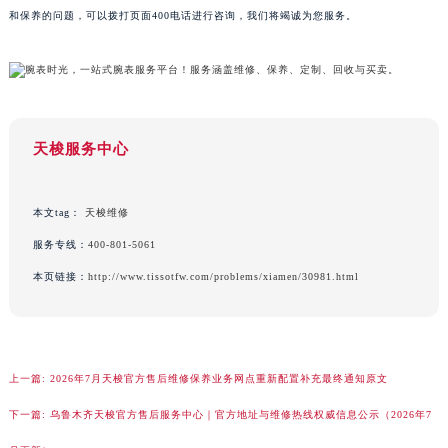
以上就是
厦门天梭售后服务中心
为您分享的精彩内容。如果您还有其他关于天梭手表维护
广西壮族自治区桂林市秀峰区红岭路天梭售后服务中心（需提前预约）
和保养的问题，可以拨打页面400电话进行咨询，我们将竭诚为您服务。
广西壮族自治区河池市金城江区金城江街道朝阳路天梭售后服务中心（需提前预约）
广西壮族自治区贺州市八步区城东街道灵峰南路天梭售后服务中心（需提前预约）
广西壮族自治区来宾市兴宾区桂中大道天梭售后服务中心（需提前预约）
广西壮族自治区柳州市城中区中山中路天梭售后服务中心（需提前预约）
广西壮族自治区钦州市钦南区金海湾东大街天梭售后服务中心（需提前预约）
天梭服务中心
广西壮族自治区梧州市万秀区龙湖镇高旺路天梭售后服务中心（需提前预约）
广西壮族自治区玉林市玉州区金玉路天梭售后服务中心（需提前预约）
本文tag：
天梭维修
海南省儋州市儋州市那大镇兰洋北路天梭售后服务中心（需提前预约）
服务专线：
400-801-5061
海南省东方市八所镇解放西路天梭售后服务中心（需提前预约）
本页链接：
http://www.tissotfw.com/problems/xiamen/30981.html
海南省琼海市嘉积镇东风路天梭售后服务中心（需提前预约）
海南省三沙市西沙区西沙群岛永兴岛北京路天梭售后服务中心（需提前预约）
海南省三亚市吉阳区迎宾路天梭售后服务中心（需提前预约）
海南省万宁市万城镇解放路天梭售后服务中心（需提前预约）
上一篇:
2026年7月天梭官方售后维修保养业务网点重新配置补充最终通知原文
海南省文昌市文城镇教育东路天梭售后服务中心（需提前预约）
下一篇:
乌鲁木齐天梭官方售后服务中心｜官方地址与维修热线权威信息公示（2026年7
海南省五指山市通什镇三月三大道天梭售后服务中心（需提前预约）