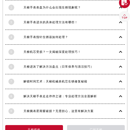

湖北省宜昌市西陵区夷陵大道与港窑路天梭售后服务中心（需提前预约）
2
天梭手表表盘为什么会出现生锈现象呢？
湖南省常德市武陵区人民路天梭售后服务中心（需提前预约）

湖南省郴州市北湖区国庆北路天梭售后服务中心（需提前预约）
3
天梭手表进水的具体处理方法有哪些！
湖南省衡阳市雁峰区解放路天梭售后服务中心（需提前预约）
湖南省怀化市鹤城区迎丰中路天梭售后服务中心（需提前预约）
4
天梭手表指针生锈该如何处理？
湖南省娄底市娄星区长青街天梭售后服务中心（需提前预约）
湖南省邵阳市双清区东风路天梭售后服务中心（需提前预约）
5
天梭机芯受损？一文揭秘深度处理技巧！
湖南省湘潭市雨湖区莲城大道天梭售后服务中心（需提前预约）
湖南省益阳市赫山区桃花仑路天梭售后服务中心（需提前预约）
6
天梭进灰了解决方法盘点（日常保养与清洁技巧）
湖南省永州市冷水滩区永州大道与中兴路交叉口天梭售后服务中心（需提前预约）
湖南省岳阳市岳阳楼区东茅岭路天梭售后服务中心（需提前预约）
7
解锁时间艺术：天梭机械表机芯生锈修复秘籍
湖南省张家界市永定区解放路天梭售后服务中心（需提前预约）
8
解决天梭手表走走停停之谜：专业处理方法全面解析
湖南省长沙市芙蓉区建湘路393号世茂环球金融中心写字楼10层1013室天梭售后服务中心（需提前预约）
湖南省株洲市芦淞区建设南路天梭售后服务中心（需提前预约）
9
天梭腕表星期窗破损？无需担心，这里有解决方案
甘肃省白银市白银区北京路天梭售后服务中心（需提前预约）
甘肃省定西市安定区解放路天梭售后服务中心（需提前预约）