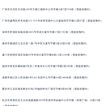
济南市历下区经十路11111号华润中心写字楼（万象城）15层1508室（需提前预约）
吉林省吉林市船营区河南街天梭售后服务中心（需提前预约）
吉林省辽源市龙山区人民大街天梭售后服务中心（需提前预约）
广州市天河区天河路230号万菱汇国际中心写字楼A塔7层704室（需提前预约）
吉林省梅河口市新华街道梅河大街天梭售后服务中心（需提前预约）
吉林省四平市铁东区紫气大路与南九经街交汇处天梭售后服务中心（需提前预约）
广州市越秀区环市东路371-375号世界贸易中心大厦南塔写字楼15层07室（需提前预约）
吉林省松原市宁江区五环大街天梭售后服务中心（需提前预约）
深圳市罗湖区深南东路5001号华润大厦写字楼17层1701室（需提前预约）
吉林省通化市东昌区环通乡江南大街天梭售后服务中心（需提前预约）
吉林省延边市延吉市解放路天梭售后服务中心（需提前预约）
惠州市惠城区江北文昌一路7号华贸大厦写字楼1座30层05室（需提前预约）
辽宁省鞍山市铁东区站前街天梭售后服务中心（需提前预约）
辽宁省本溪市平山区胜利路天梭售后服务中心（需提前预约）
厦门市思明区湖滨东路95号华润大厦写字楼B座11层1104室（需提前预约）
辽宁省朝阳市双塔区新华路天梭售后服务中心（需提前预约）
福州市晋安区横屿路9号东二环泰禾中心写字楼2号楼5层509室（需提前预约）
辽宁省丹东市振兴区七经街天梭售后服务中心（需提前预约）
辽宁省抚顺市新抚区东一路天梭售后服务中心（需提前预约）
成都市锦江区人民东路6号SAC东原中心写字楼24层2406B室（需提前预约）
辽宁省阜新市海州区解放大街天梭售后服务中心（需提前预约）
辽宁省葫芦岛市连山区中央路天梭售后服务中心（需提前预约）
重庆市江北区观音桥步行街2号融恒时代广场写字楼9层902室（需提前预约）
辽宁省锦州市古塔区中央大街天梭售后服务中心（需提前预约）
辽宁省辽阳市白塔区新运大街天梭售后服务中心（需提前预约）
长沙市芙蓉区定王台街道建湘路393号世茂环球金融中心写字楼（芙蓉广场）10层13室