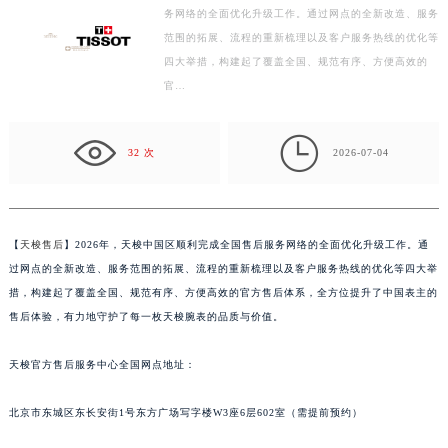
【天梭售后】2026年，天梭中国区顺利完成全国售后服
常州市新北区龙锦路1590号现代传媒中心写字楼5号楼10层1008室（需提前预约）
务网络的全面优化升级工作。通过网点的全新改造、服务
徐州市鼓楼区淮海东路29号苏宁广场IFC国际金融中心写字楼35层3508室（需提前预约）
范围的拓展、流程的重新梳理以及客户服务热线的优化等
扬州市邗江区国展路29号星耀天地写字楼1号楼18层1803室（需提前预约）
四大举措，构建起了覆盖全国、规范有序、方便高效的
盐城市盐都区世纪大道5号盐城金融城写字楼1号楼16层1604室（需提前预约）
官…
泰州市海陵区永定东路399号置地商务中心东塔写字楼（华润万象城）17层1706室（需提前预约）

宁波市江北区大闸南路500号来福士广场办公楼20层2009室（需提前预约）
32 次
2026-07-04
杭州市上城区钱江路1366号华润大厦写字楼A座5层503-5室（需提前预约）
金华市金东区东市南街777号金华万达广场写字楼4号楼22层2209室（需提前预约）
绍兴市越城区胜利东路379号世茂天际中心写字楼8层805室（需提前预约）
【
天梭售后
】2026年，天梭中国区顺利完成全国售后服务网络的全面优化升级工作。通
嘉兴市南湖区广益路705号嘉兴世界贸易中心写字楼A座13层1304室（需提前预约）
过网点的全新改造、服务范围的拓展、流程的重新梳理以及客户服务热线的优化等四大举
南昌市红谷滩新区红谷中大道998号绿地双子塔（中央广场）A1座办公楼14层07室（需提前预约）
措，构建起了覆盖全国、规范有序、方便高效的官方售后体系，全方位提升了中国表主的
济南市历下区经十路11111号华润中心写字楼（万象城）15层1508室（需提前预约）
售后体验，有力地守护了每一枚天梭腕表的品质与价值。
广州市天河区天河路230号万菱汇国际中心写字楼A塔7层704室（需提前预约）
广州市越秀区环市东路371-375号世界贸易中心大厦南塔写字楼15层07室（需提前预约）
天梭官方售后服务中心全国网点地址：
深圳市罗湖区深南东路5001号华润大厦写字楼17层1701室（需提前预约）
北京市东城区东长安街1号东方广场写字楼W3座6层602室（需提前预约）
惠州市惠城区江北文昌一路7号华贸大厦写字楼1座30层05室（需提前预约）