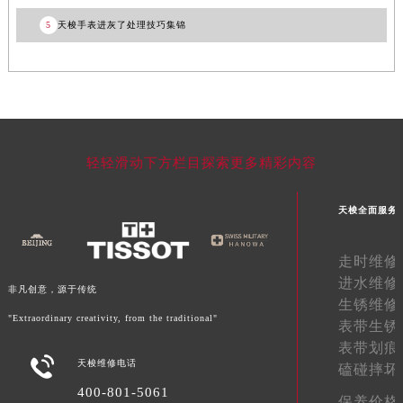
宁夏回族自治区中卫市沙坡头区鼓楼东街天梭售后服务中心（需提前预约）
5
天梭手表进灰了处理技巧集锦
青海省果洛藏族自治州玛沁县团结路天梭售后服务中心（需提前预约）
青海省海北藏族自治州海晏县将军路天梭售后服务中心（需提前预约）
青海省海东市乐都区滨河路天梭售后服务中心（需提前预约）
青海省海南藏族自治州共和县青海湖大街天梭售后服务中心（需提前预约）
青海省海西蒙古族藏族自治州德令哈市柴达木路天梭售后服务中心（需提前预约）
青海省黄南藏族自治州同仁市德合隆路天梭售后服务中心（需提前预约）
轻轻滑动下方栏目探索更多精彩内容
青海省西宁市城西区海湖新区西关大道天梭售后服务中心（需提前预约）
青海省玉树藏族自治州结古镇胜利路天梭售后服务中心（需提前预约）
天梭全面服务
陕西省安康市汉滨区金州路天梭售后服务中心（需提前预约）
陕西省宝鸡市渭滨区经二路天梭售后服务中心（需提前预约）
走时维修
陕西省汉中市汉台区北大街天梭售后服务中心（需提前预约）
进水维修
非凡创意，源于传统
生锈维修
陕西省商洛市商州区州城街天梭售后服务中心（需提前预约）
"Extraordinary creativity, from the traditional"
表带生锈
陕西省铜川市王益区红旗街天梭售后服务中心（需提前预约）
表带划痕
陕西省渭南市临渭区东风大街天梭售后服务中心（需提前预约）

天梭维修电话
磕碰摔坏
陕西省咸阳市秦都区沣西新城统一西路与白马河路交汇处天梭售后服务中心（需提前预约）