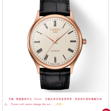
河南省新乡市红旗区人民路天梭售后服务中心（需提前预约）
河南省信阳市浉河区东方红大道天梭售后服务中心（需提前预约）
河南省许昌市魏都区建安大道与八龙路交叉口天梭售后服务中心（需提前预约）
河南省郑州市二七区民主路10号华润大厦29层2905室天梭售后服务中心（需提前预约）
河南省周口市川汇区七一路天梭售后服务中心（需提前预约）
河南省驻马店市驿城区乐山大道与置地大道交叉口天梭售后服务中心（需提前预约）
湖北省鄂州市鄂城区文星大道天梭售后服务中心（需提前预约）
湖北省黄冈市黄州区赤壁大道天梭售后服务中心（需提前预约）
湖北省黄石市黄石港区武汉路天梭售后服务中心（需提前预约）
湖北省荆门市东宝中天街步行街天梭售后服务中心（需提前预约）
湖北省荆州市荆州区荆中路天梭售后服务中心（需提前预约）
湖北省十堰市茅箭区人民北路天梭售后服务中心（需提前预约）
湖北省随州市曾都区青年路天梭售后服务中心（需提前预约）
湖北省咸宁市咸安区长安大道天梭售后服务中心（需提前预约）
湖北省襄阳市樊城区长虹路与人民路交叉口天梭售后服务中心（需提前预约）
天梭 维修服务中心 Tissot 天梭从来没有改变世界，而是把它留给佩戴它的
湖北省孝感市孝南区复兴大道天梭售后服务中心（需提前预约）
人。 Tissot will never change the wo......
详情 >