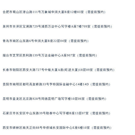
南宁市青秀区金湖路59号地王大厦12楼1224室（需提前预约）
安徽省蚌埠市蚌山区淮河路天梭售后服务中心（需提前预约）
安徽省亳州市谯城区魏武大道天梭售后服务中心（需提前预约）
合肥市蜀山区潜山路111号万象城华润大厦B座12楼03室（需提前预约）
安徽省池州市贵池区长江路天梭售后服务中心（需提前预约）
安徽省滁州市琅琊区南谯北路天梭售后服务中心（需提前预约）
泉州市丰泽区宝洲路729号浦西万达中心写字楼A座7楼709室（需提前预约）
安徽省阜阳市颍州区颍州北路天梭售后服务中心（需提前预约）
青岛市南区山东路6号华润大厦B座22层04室（需提前预约）
安徽省淮北市相山区淮海路天梭售后服务中心（需提前预约）
安徽省淮南市田家庵区国庆中路天梭售后服务中心（需提前预约）
烟台市芝罘区胜利路139号万达金融中心A座907室（需提前预约）
安徽省黄山市屯溪区黄山西路天梭售后服务中心（需提前预约）
安徽省六安市金安区解放中路天梭售后服务中心（需提前预约）
长春市朝阳区西安大路727号中银大厦A座(旺进大厦)18层09室（需提前预约）
安徽省马鞍山市雨山区湖南西路天梭售后服务中心（需提前预约）
贵阳市南明区都司高架桥路33号亨特国际金融中心14楼14D（需提前预约）
安徽省宿州市埇桥区人民中路天梭售后服务中心（需提前预约）
安徽省铜陵市铜官区石城大道天梭售后服务中心（需提前预约）
昆明市盘龙区北京路928号同德昆明广场写字楼10层06室（需提前预约）
安徽省芜湖市镜湖区中山路步行街天梭售后服务中心（需提前预约）
安徽省宣城市宣州区叠嶂西路天梭售后服务中心（需提前预约）
石家庄市长安区中山东路39号勒泰中心写字楼B座13层07室（需提前预约）
福建省龙岩市新罗区九一南路天梭售后服务中心（需提前预约）
福建省南平市建阳区人民西路天梭售后服务中心（需提前预约）
西安市碑林区南关正街88号华侨城长安国际中心E座6楼10室（需提前预约）