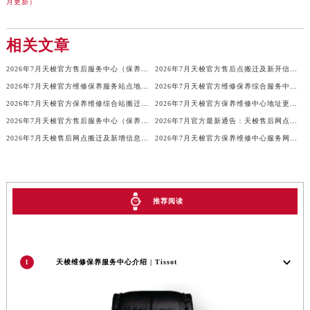
香港特别行政区尖沙咀区油尖旺区广东道天梭售后服务中心（需提前预约）
月更新）
香港特别行政区金钟区中西区金钟道天梭售后服务中心（需提前预约）
香港特别行政区九龙区油尖旺区弥敦道天梭售后服务中心（需提前预约）
相关文章
香港特别行政区铜锣湾区湾仔区轩尼诗道天梭售后服务中心（需提前预约）
2026年7月天梭官方售后服务中心（保养维修）迁址与增设总体概述
2026年7月天梭官方售后点搬迁及新开信息汇总
河南省安阳市文峰区解放大道天梭售后服务中心（需提前预约）
2026年7月天梭官方维修保养服务站点地址变动补充全记录文件
2026年7月天梭官方维修保养综合服务中心最终调整公告（含迁址）确认
河南省鹤壁市淇滨区九州路天梭售后服务中心（需提前预约）
2026年7月天梭官方保养维修综合站搬迁及新增服务点补充公示原文最终发布
2026年7月天梭官方保养维修中心地址更新及新开站点补充汇总
河南省济源市沁园街道济水大道天梭售后服务中心（需提前预约）
2026年7月天梭官方售后服务中心（保养维修）迁址与增设信息文本发布
2026年7月官方最新通告：天梭售后网点迁址与新增
河南省焦作市解放区解放路天梭售后服务中心（需提前预约）
2026年7月天梭售后网点搬迁及新增信息速递
2026年7月天梭官方保养维修中心服务网络更新速递文件对外发布
河南省开封市鼓楼区中山路天梭售后服务中心（需提前预约）
河南省洛阳市西工区中州中路与解放路交叉口天梭售后服务中心（需提前预约）
河南省漯河市源汇区交通路天梭售后服务中心（需提前预约）
推荐阅读
河南省南阳市宛城区范蠡东路与南都路交叉口天梭售后服务中心（需提前预约）
河南省平顶山市卫东区建设路天梭售后服务中心（需提前预约）
河南省濮阳市大华龙区开州路绿城路交叉口天梭售后服务中心（需提前预约）
1
天梭维修保养服务中心介绍 | Tissot
河南省三门峡市湖滨区和平路天梭售后服务中心（需提前预约）
河南省商丘市梁园区神火大道天梭售后服务中心（需提前预约）