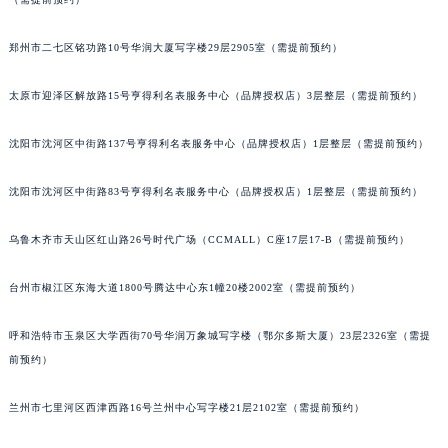
（需提前预约）
辽宁省盘锦市兴隆台区石油大街天梭售后服务中心（需提前预约）
辽宁省铁岭市银州区南马路天梭售后服务中心（需提前预约）
郑州市二七区铭功路10号华润大厦写字楼29层2905室（需提前预约）
辽宁省营口市站前区市府路与渤海大街交叉口天梭售后服务中心（需提前预约）
辽宁省沈阳市沈河区中街路137号亨得利名表维修授权店1楼天梭售后服务中心（需提前预约）
太原市迎泽区解放路15号亨得利名表服务中心（品牌授权店）3层整层（需提前预约）
辽宁省沈阳市沈河区中街路83号亨得利名表维修授权店1楼天梭售后服务中心（需提前预约）
北京市朝阳区建国门外大街甲6号华熙国际中心D座11层1102室天梭售后服务中心（北京总部）（需提前预约）
沈阳市沈河区中街路137号亨得利名表服务中心（品牌授权店）1层整层（需提前预约）
北京市东城区东长安街1号王府井东方广场W3座6层602室天梭售后服务中心（需提前预约）
沈阳市沈河区中街路83号亨得利名表服务中心（品牌授权店）1层整层（需提前预约）
河北省保定市竞秀区朝阳北大街北国先天下天梭售后服务中心（需提前预约）
内蒙古自治区阿拉善盟市左旗土尔扈特大街天梭售后服务中心（需提前预约）
乌鲁木齐市天山区红山路26号时代广场（CCMALL）C座17层17-B（需提前预约）
内蒙古自治区巴彦淖尔市临河区新华街天梭售后服务中心（需提前预约）
内蒙古自治区包头市青山区幸福路甲3号王府井百货名表维修天梭售后服务中心（需提前预约）
台州市椒江区东海大道1800号腾达中心东1幢20楼2002室（需提前预约）
内蒙古自治区赤峰市红山区哈达街天梭售后服务中心（需提前预约）
呼和浩特市玉泉区大学西街70号华润万象城写字楼（鄂尔多斯大厦）23层2326室（需提
内蒙古自治区鄂尔多斯市东胜区伊金霍洛街天梭售后服务中心（需提前预约）
前预约）
内蒙古自治区呼伦贝尔市海拉尔区中央街天梭售后服务中心（需提前预约）
内蒙古自治区通辽市科尔沁区明仁大街天梭售后服务中心（需提前预约）
兰州市七里河区西津西路16号兰州中心写字楼21层2102室（需提前预约）
内蒙古自治区乌海市海勃湾区人民南路天梭售后服务中心（需提前预约）