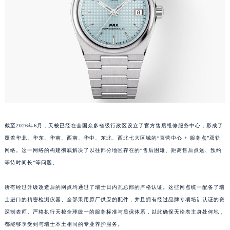
江西省景德镇市珠山区珠山中路天梭售后服务中心（需提前预约）
江西省九江市浔阳区浔阳路天梭售后服务中心（需提前预约）
江西省南昌市红谷滩新区红谷中大道998号绿地双子塔（中央广场）A1座办公楼14层1407室天梭售后服务中心（需提前预约）
江西省萍乡市安源区萍安北大道与康庄路交叉口天梭售后服务中心（需提前预约）
江西省上饶市信州区滨江西路天梭售后服务中心（需提前预约）
江西省新余市渝水区北湖西路天梭售后服务中心（需提前预约）
江西省宜春市袁州区中山中路天梭售后服务中心（需提前预约）
江西省鹰潭市月湖区胜利东路天梭售后服务中心（需提前预约）
山东省德州市德城区东风中路天梭售后服务中心（需提前预约）
截至2026年6月，天梭已经在全国众多省级行政区设立了官方售后维修服务中心，形成了
覆盖华北、华东、华南、西南、华中、东北、西北七大区域的“直营中心 + 服务点”双轨
山东省东营市东营区济南路天梭售后服务中心（需提前预约）
网络。这一网络的构建彻底解决了以往部分地区存在的“售后困难、距离售后点远、预约
山东省济南市历下区经十路11111号华润中心写字楼（万象城）15层1508室天梭售后服务中心（需提前预约）
等待时间长”等问题。
山东省济宁市任城区太白楼路天梭售后服务中心（需提前预约）
山东省莱芜市文化南路8号银座商城名表维修一楼名表维修天梭售后服务中心（需提前预约）
所有经过升级改造后的网点均通过了瑞士日内瓦总部的严格认证。这些网点统一配备了瑞
山东省临沂市兰山区解放路天梭售后服务中心（需提前预约）
士进口的精密检测仪器、全部采用原厂供应的配件，并且拥有经过品牌专项培训认证的资
山东省日照市东港区烟台路天梭售后服务中心（需提前预约）
深制表师。严格执行天梭全球统一的服务标准与质保体系，以此确保无论表主身处何地，
都能够享受到与瑞士本土相同的专业养护服务。
山东省泰安市泰山区财源街道泰山大街天梭售后服务中心（需提前预约）