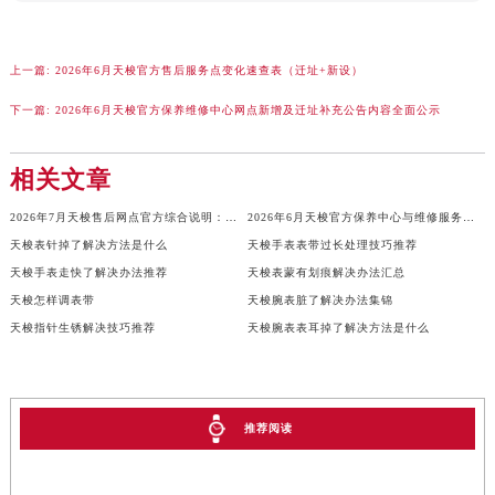
广西壮族自治区河池市金城江区金城江街道朝阳路天梭售后服务中心（需提前预约）
广西壮族自治区贺州市八步区城东街道灵峰南路天梭售后服务中心（需提前预约）
上一篇:
2026年6月天梭官方售后服务点变化速查表（迁址+新设）
广西壮族自治区来宾市兴宾区桂中大道天梭售后服务中心（需提前预约）
下一篇:
2026年6月天梭官方保养维修中心网点新增及迁址补充公告内容全面公示
广西壮族自治区柳州市城中区中山中路天梭售后服务中心（需提前预约）
广西壮族自治区钦州市钦南区金海湾东大街天梭售后服务中心（需提前预约）
相关文章
广西壮族自治区梧州市万秀区龙湖镇高旺路天梭售后服务中心（需提前预约）
广西壮族自治区玉林市玉州区金玉路天梭售后服务中心（需提前预约）
2026年7月天梭售后网点官方综合说明：搬家与新店
2026年6月天梭官方保养中心与维修服务中心迁址及新开补充指南文件内容
海南省儋州市儋州市那大镇兰洋北路天梭售后服务中心（需提前预约）
天梭表针掉了解决方法是什么
天梭手表表带过长处理技巧推荐
海南省东方市八所镇解放西路天梭售后服务中心（需提前预约）
天梭手表走快了解决办法推荐
天梭表蒙有划痕解决办法汇总
海南省琼海市嘉积镇东风路天梭售后服务中心（需提前预约）
天梭怎样调表带
天梭腕表脏了解决办法集锦
天梭指针生锈解决技巧推荐
天梭腕表表耳掉了解决方法是什么
海南省三沙市西沙区西沙群岛永兴岛北京路天梭售后服务中心（需提前预约）
海南省三亚市吉阳区迎宾路天梭售后服务中心（需提前预约）
海南省万宁市万城镇解放路天梭售后服务中心（需提前预约）
海南省文昌市文城镇教育东路天梭售后服务中心（需提前预约）
推荐阅读
海南省五指山市通什镇三月三大道天梭售后服务中心（需提前预约）
香港特别行政区尖沙咀区油尖旺区广东道天梭售后服务中心（需提前预约）