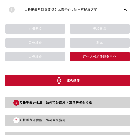
湖南省常德市武陵区人民路天梭售后服务中心（需提前预约）
9
天梭腕表星期窗破损？无需担心，这里有解决方案
湖南省郴州市北湖区国庆北路天梭售后服务中心（需提前预约）
湖南省衡阳市雁峰区解放路天梭售后服务中心（需提前预约）
广州天梭
天梭售后
湖南省怀化市鹤城区迎丰中路天梭售后服务中心（需提前预约）
湖南省娄底市娄星区长青街天梭售后服务中心（需提前预约）
天梭维修
测试
湖南省邵阳市双清区东风路天梭售后服务中心（需提前预约）
湖南省湘潭市雨湖区莲城大道天梭售后服务中心（需提前预约）
天梭维修
广州天梭维修服务中心
湖南省益阳市赫山区桃花仑路天梭售后服务中心（需提前预约）
湖南省永州市冷水滩区永州大道与中兴路交叉口天梭售后服务中心（需提前预约）
随机推荐
湖南省岳阳市岳阳楼区东茅岭路天梭售后服务中心（需提前预约）
湖南省张家界市永定区解放路天梭售后服务中心（需提前预约）
湖南省长沙市芙蓉区建湘路393号世茂环球金融中心写字楼10层1013室天梭售后服务中心（需提前预约）
1
天梭手表进水后，如何巧妙应对？深度解析全攻略
湖南省株洲市芦淞区建设南路天梭售后服务中心（需提前预约）
甘肃省白银市白银区北京路天梭售后服务中心（需提前预约）
2
天梭手表针脱落：简易修复指南
甘肃省定西市安定区解放路天梭售后服务中心（需提前预约）
甘肃省敦煌市沙州镇阳关中路天梭售后服务中心（需提前预约）