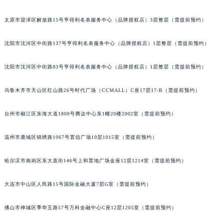
吉林省辽源市龙山区人民大街天梭售后服务中心（需提前预约）
太原市迎泽区解放路15号亨得利名表服务中心（品牌授权店）3层整层（需提前预约）
吉林省梅河口市新华街道梅河大街天梭售后服务中心（需提前预约）
吉林省四平市铁东区紫气大路与南九经街交汇处天梭售后服务中心（需提前预约）
沈阳市沈河区中街路137号亨得利名表服务中心（品牌授权店）1层整层（需提前预约）
吉林省松原市宁江区五环大街天梭售后服务中心（需提前预约）
吉林省通化市东昌区环通乡江南大街天梭售后服务中心（需提前预约）
沈阳市沈河区中街路83号亨得利名表服务中心（品牌授权店）1层整层（需提前预约）
吉林省延边市延吉市解放路天梭售后服务中心（需提前预约）
乌鲁木齐市天山区红山路26号时代广场（CCMALL）C座17层17-B（需提前预约）
辽宁省鞍山市铁东区站前街天梭售后服务中心（需提前预约）
辽宁省本溪市平山区胜利路天梭售后服务中心（需提前预约）
台州市椒江区东海大道1800号腾达中心东1幢20楼2002室（需提前预约）
辽宁省朝阳市双塔区新华路天梭售后服务中心（需提前预约）
辽宁省丹东市振兴区七经街天梭售后服务中心（需提前预约）
温州市鹿城区锦绣路1067号置信广场10层1015室（需提前预约）
辽宁省抚顺市新抚区东一路天梭售后服务中心（需提前预约）
辽宁省阜新市海州区解放大街天梭售后服务中心（需提前预约）
哈尔滨市南岗区东大直街146号上和置地广场金座12层1214室（需提前预约）
辽宁省葫芦岛市连山区中央路天梭售后服务中心（需提前预约）
大连市中山区人民路15号国际金融大厦7层G室（需提前预约）
辽宁省锦州市古塔区中央大街天梭售后服务中心（需提前预约）
辽宁省辽阳市白塔区新运大街天梭售后服务中心（需提前预约）
佛山市禅城区季华五路57号万科金融中心C座12层1205室（需提前预约）
辽宁省盘锦市兴隆台区石油大街天梭售后服务中心（需提前预约）