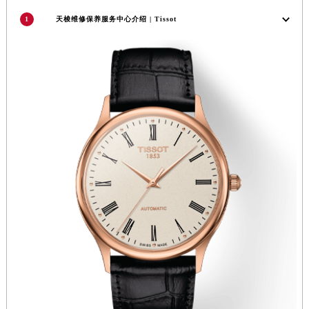
香港特别行政区金钟区中西区金钟道天梭售后服务中心（需提前预约）
1
天梭维修保养服务中心介绍 | Tissot
香港特别行政区九龙区油尖旺区弥敦道天梭售后服务中心（需提前预约）
香港特别行政区铜锣湾区湾仔区轩尼诗道天梭售后服务中心（需提前预约）
河南省安阳市文峰区解放大道天梭售后服务中心（需提前预约）
河南省鹤壁市淇滨区九州路天梭售后服务中心（需提前预约）
河南省济源市沁园街道济水大道天梭售后服务中心（需提前预约）
河南省焦作市解放区解放路天梭售后服务中心（需提前预约）
河南省开封市鼓楼区中山路天梭售后服务中心（需提前预约）
河南省洛阳市西工区中州中路与解放路交叉口天梭售后服务中心（需提前预约）
河南省漯河市源汇区交通路天梭售后服务中心（需提前预约）
河南省南阳市宛城区范蠡东路与南都路交叉口天梭售后服务中心（需提前预约）
河南省平顶山市卫东区建设路天梭售后服务中心（需提前预约）
河南省濮阳市大华龙区开州路绿城路交叉口天梭售后服务中心（需提前预约）
河南省三门峡市湖滨区和平路天梭售后服务中心（需提前预约）
河南省商丘市梁园区神火大道天梭售后服务中心（需提前预约）
河南省新乡市红旗区人民路天梭售后服务中心（需提前预约）