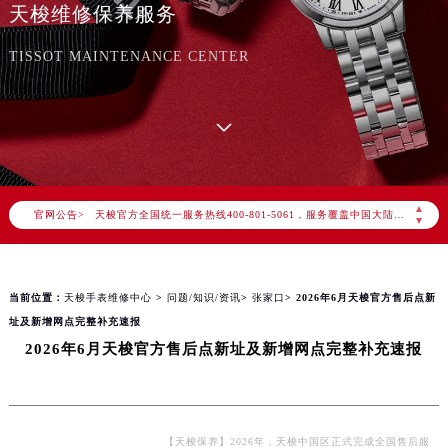
天梭维修保养服务
TISSOT MAINTENANCE CENTER
2026年8月天梭中国区售后服务网络优化升级公告
2026年8月天梭全国官方售后客户服务热线：400-801-5061
▲
官网公告>
天梭官方全国统一服务热线400-801-5061，服务覆盖中国大陆、香港、澳门、台湾全部区域（非大陆需加拨“+86”）
▼
2026年8月天梭售后服务中心最新网点地址：
北京市朝阳区建国门外大街甲6号华熙国际中心写字楼D座11层1102室（北京总部）（需提前预约）
当前位置：
天梭手表维修中心
>
问题/知识/资讯
>
张家口
> 2026年6月天梭官方售后点新
北京市东城区东长安街1号东方广场写字楼W3座6层602室（需提前预约）
址及新增网点完整补充速报
天津市和平区赤峰道136号天津国际金融中心写字楼26层2603室（需提前预约）
2026年6月天梭官方售后点新址及新增网点完整补充速报
上海市徐汇区虹桥路3号港汇中心写字楼2座37层3705室（需提前预约）
上海市黄浦区南京东路299号宏伊国际广场写字楼8层806室（需提前预约）
南京市秦淮区中山南路1号（新街口）南京中心写字楼22层C1-1室（需提前预约）
常州市新北区龙锦路1590号现代传媒中心写字楼5号楼10层1008室（需提前预约）
【天梭保养】2026年，天梭中国区正式完成全国售后服