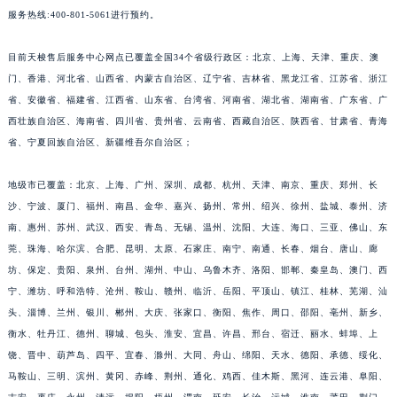
服务热线:400-801-5061进行预约。
安徽省亳州市谯城区魏武大道天梭售后服务中心（需提前预约）
安徽省池州市贵池区长江路天梭售后服务中心（需提前预约）
目前天梭售后服务中心网点已覆盖全国34个省级行政区：北京、上海、天津、重庆、澳
安徽省滁州市琅琊区南谯北路天梭售后服务中心（需提前预约）
门、香港、河北省、山西省、内蒙古自治区、辽宁省、吉林省、黑龙江省、江苏省、浙江
安徽省阜阳市颍州区颍州北路天梭售后服务中心（需提前预约）
省、安徽省、福建省、江西省、山东省、台湾省、河南省、湖北省、湖南省、广东省、广
安徽省淮北市相山区淮海路天梭售后服务中心（需提前预约）
西壮族自治区、海南省、四川省、贵州省、云南省、西藏自治区、陕西省、甘肃省、青海
安徽省淮南市田家庵区国庆中路天梭售后服务中心（需提前预约）
省、宁夏回族自治区、新疆维吾尔自治区；
安徽省黄山市屯溪区黄山西路天梭售后服务中心（需提前预约）
地级市已覆盖：北京、上海、广州、深圳、成都、杭州、天津、南京、重庆、郑州、长
安徽省六安市金安区解放中路天梭售后服务中心（需提前预约）
沙、宁波、厦门、福州、南昌、金华、嘉兴、扬州、常州、绍兴、徐州、盐城、泰州、济
安徽省马鞍山市雨山区湖南西路天梭售后服务中心（需提前预约）
南、惠州、苏州、武汉、西安、青岛、无锡、温州、沈阳、大连、海口、三亚、佛山、东
安徽省宿州市埇桥区人民中路天梭售后服务中心（需提前预约）
莞、珠海、哈尔滨、合肥、昆明、太原、石家庄、南宁、南通、长春、烟台、唐山、廊
安徽省铜陵市铜官区石城大道天梭售后服务中心（需提前预约）
坊、保定、贵阳、泉州、台州、湖州、中山、乌鲁木齐、洛阳、邯郸、秦皇岛、澳门、西
安徽省芜湖市镜湖区中山路步行街天梭售后服务中心（需提前预约）
宁、潍坊、呼和浩特、沧州、鞍山、赣州、临沂、岳阳、平顶山、镇江、桂林、芜湖、汕
头、淄博、兰州、银川、郴州、大庆、张家口、衡阳、焦作、周口、邵阳、亳州、新乡、
安徽省宣城市宣州区叠嶂西路天梭售后服务中心（需提前预约）
衡水、牡丹江、德州、聊城、包头、淮安、宜昌、许昌、邢台、宿迁、丽水、蚌埠、上
福建省龙岩市新罗区九一南路天梭售后服务中心（需提前预约）
饶、晋中、葫芦岛、四平、宜春、滁州、大同、舟山、绵阳、天水、德阳、承德、绥化、
福建省南平市建阳区人民西路天梭售后服务中心（需提前预约）
马鞍山、三明、滨州、黄冈、赤峰、荆州、通化、鸡西、佳木斯、黑河、连云港、阜阳、
福建省宁德市蕉城区天湖东路天梭售后服务中心（需提前预约）