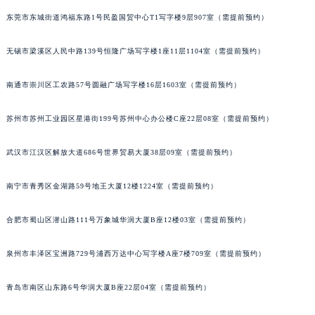
辽宁省铁岭市银州区南马路天梭售后服务中心（需提前预约）
东莞市东城街道鸿福东路1号民盈国贸中心T1写字楼9层907室（需提前预约）
辽宁省营口市站前区市府路与渤海大街交叉口天梭售后服务中心（需提前预约）
无锡市梁溪区人民中路139号恒隆广场写字楼1座11层1104室（需提前预约）
辽宁省沈阳市沈河区中街路137号亨得利名表维修授权店1楼天梭售后服务中心（需提前预约）
辽宁省沈阳市沈河区中街路83号亨得利名表维修授权店1楼天梭售后服务中心（需提前预约）
南通市崇川区工农路57号圆融广场写字楼16层1603室（需提前预约）
北京市朝阳区建国门外大街甲6号华熙国际中心D座11层1102室天梭售后服务中心（北京总部）（需提前预约）
北京市东城区东长安街1号王府井东方广场W3座6层602室天梭售后服务中心（需提前预约）
苏州市苏州工业园区星港街199号苏州中心办公楼C座22层08室（需提前预约）
河北省保定市竞秀区朝阳北大街北国先天下天梭售后服务中心（需提前预约）
内蒙古自治区阿拉善盟市左旗土尔扈特大街天梭售后服务中心（需提前预约）
武汉市江汉区解放大道686号世界贸易大厦38层09室（需提前预约）
内蒙古自治区巴彦淖尔市临河区新华街天梭售后服务中心（需提前预约）
南宁市青秀区金湖路59号地王大厦12楼1224室（需提前预约）
内蒙古自治区包头市青山区幸福路甲3号王府井百货名表维修天梭售后服务中心（需提前预约）
内蒙古自治区赤峰市红山区哈达街天梭售后服务中心（需提前预约）
合肥市蜀山区潜山路111号万象城华润大厦B座12楼03室（需提前预约）
内蒙古自治区鄂尔多斯市东胜区伊金霍洛街天梭售后服务中心（需提前预约）
内蒙古自治区呼伦贝尔市海拉尔区中央街天梭售后服务中心（需提前预约）
泉州市丰泽区宝洲路729号浦西万达中心写字楼A座7楼709室（需提前预约）
内蒙古自治区通辽市科尔沁区明仁大街天梭售后服务中心（需提前预约）
青岛市南区山东路6号华润大厦B座22层04室（需提前预约）
内蒙古自治区乌海市海勃湾区人民南路天梭售后服务中心（需提前预约）
内蒙古自治区乌兰察布市集宁区恩和大街天梭售后服务中心（需提前预约）