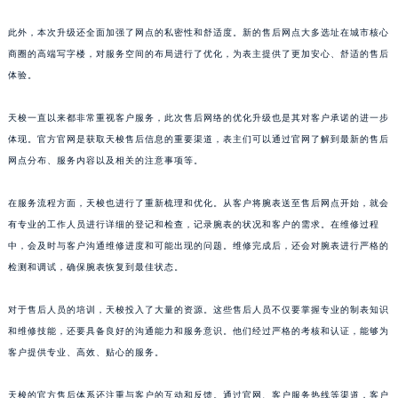
山东省威海市环翠区新威海路89号振华商厦一楼名表维修天梭售后服务中心（需提前预约）
此外，本次升级还全面加强了网点的私密性和舒适度。新的售后网点大多选址在城市核心
山东省潍坊市奎文区东风东街天梭售后服务中心（需提前预约）
商圈的高端写字楼，对服务空间的布局进行了优化，为表主提供了更加安心、舒适的售后
山东省枣庄市滕州市北辛路与善国路交叉口天梭售后服务中心（需提前预约）
体验。
山东省淄博市张店区金晶大道天梭售后服务中心（需提前预约）
上海市黄浦区南京东路299号宏伊国际广场写字楼8层806室天梭售后服务中心（需提前预约）
天梭一直以来都非常重视客户服务，此次售后网络的优化升级也是其对客户承诺的进一步
体现。官方官网是获取天梭售后信息的重要渠道，表主们可以通过官网了解到最新的售后
上海市徐汇区虹桥路3号港汇中心2座37层3705室天梭售后服务中心（需提前预约）
网点分布、服务内容以及相关的注意事项等。
浙江省杭州市上城区钱江路1366号华润大厦A座5层503-5室天梭售后服务中心（需提前预约）
浙江省湖州市吴兴区劳动路天梭售后服务中心（需提前预约）
在服务流程方面，天梭也进行了重新梳理和优化。从客户将腕表送至售后网点开始，就会
浙江省嘉兴市南湖区广益路705号嘉兴世界贸易中心A座13层1304室天梭售后服务中心（需提前预约）
有专业的工作人员进行详细的登记和检查，记录腕表的状况和客户的需求。在维修过程
浙江省金华市金东区东市南街777号金华万达广场4号楼22楼2209室天梭售后服务中心（需提前预约）
中，会及时与客户沟通维修进度和可能出现的问题。维修完成后，还会对腕表进行严格的
浙江省丽水市莲都区解放街天梭售后服务中心（需提前预约）
检测和调试，确保腕表恢复到最佳状态。
浙江省宁波市江北区大闸南路500号来福士广场办公楼20层2009室天梭售后服务中心（需提前预约）
对于售后人员的培训，天梭投入了大量的资源。这些售后人员不仅要掌握专业的制表知识
浙江省衢州市柯城区上街天梭售后服务中心（需提前预约）
和维修技能，还要具备良好的沟通能力和服务意识。他们经过严格的考核和认证，能够为
浙江省绍兴市越城区胜利东路379号世茂天际中心写字楼8层805室天梭售后服务中心（需提前预约）
客户提供专业、高效、贴心的服务。
浙江省舟山市定海区解放东路天梭售后服务中心（需提前预约）
澳门特别行政区大堂区议事亭前地（新马路）天梭售后服务中心（需提前预约）
天梭的官方售后体系还注重与客户的互动和反馈。通过官网、客户服务热线等渠道，客户