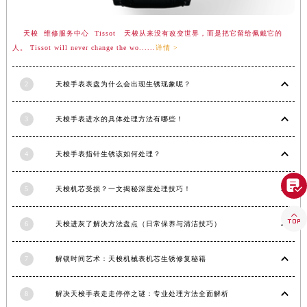
河南省信阳市浉河区东方红大道天梭售后服务中心（需提前预约）
河南省许昌市魏都区建安大道与八龙路交叉口天梭售后服务中心（需提前预约）
天梭 维修服务中心 Tissot 天梭从来没有改变世界，而是把它留给佩戴它的
人。 Tissot will never change the wo......
详情 >
河南省郑州市二七区民主路10号华润大厦29层2905室天梭售后服务中心（需提前预约）
河南省周口市川汇区七一路天梭售后服务中心（需提前预约）
2
天梭手表表盘为什么会出现生锈现象呢？
河南省驻马店市驿城区乐山大道与置地大道交叉口天梭售后服务中心（需提前预约）
湖北省鄂州市鄂城区文星大道天梭售后服务中心（需提前预约）
3
天梭手表进水的具体处理方法有哪些！
湖北省黄冈市黄州区赤壁大道天梭售后服务中心（需提前预约）
湖北省黄石市黄石港区武汉路天梭售后服务中心（需提前预约）
4
天梭手表指针生锈该如何处理？
湖北省荆门市东宝中天街步行街天梭售后服务中心（需提前预约）

湖北省荆州市荆州区荆中路天梭售后服务中心（需提前预约）
5
天梭机芯受损？一文揭秘深度处理技巧！
湖北省十堰市茅箭区人民北路天梭售后服务中心（需提前预约）

6
天梭进灰了解决方法盘点（日常保养与清洁技巧）
湖北省随州市曾都区青年路天梭售后服务中心（需提前预约）
湖北省咸宁市咸安区长安大道天梭售后服务中心（需提前预约）
7
解锁时间艺术：天梭机械表机芯生锈修复秘籍
湖北省襄阳市樊城区长虹路与人民路交叉口天梭售后服务中心（需提前预约）
湖北省孝感市孝南区复兴大道天梭售后服务中心（需提前预约）
8
解决天梭手表走走停停之谜：专业处理方法全面解析
湖北省宜昌市西陵区夷陵大道与港窑路天梭售后服务中心（需提前预约）