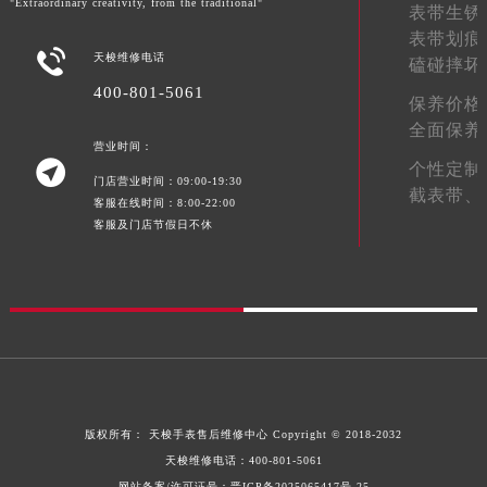
"Extraordinary creativity, from the traditional"
表带生锈
青海省果洛藏族自治州玛沁县团结路天梭售后服务中心（需提前预约）
表带划痕
青海省海北藏族自治州海晏县将军路天梭售后服务中心（需提前预约）

天梭维修电话
磕碰摔坏
青海省海东市乐都区滨河路天梭售后服务中心（需提前预约）
400-801-5061
保养价格
青海省海南藏族自治州共和县青海湖大街天梭售后服务中心（需提前预约）
全面保养
青海省海西蒙古族藏族自治州德令哈市柴达木路天梭售后服务中心（需提前预约）
营业时间：

个性定制
青海省黄南藏族自治州同仁市德合隆路天梭售后服务中心（需提前预约）
门店营业时间：09:00-19:30
截表带、
客服在线时间：8:00-22:00
青海省西宁市城西区海湖新区西关大道天梭售后服务中心（需提前预约）
客服及门店节假日不休
青海省玉树藏族自治州结古镇胜利路天梭售后服务中心（需提前预约）
陕西省安康市汉滨区金州路天梭售后服务中心（需提前预约）
陕西省宝鸡市渭滨区经二路天梭售后服务中心（需提前预约）
陕西省汉中市汉台区北大街天梭售后服务中心（需提前预约）
陕西省商洛市商州区州城街天梭售后服务中心（需提前预约）
陕西省铜川市王益区红旗街天梭售后服务中心（需提前预约）
陕西省渭南市临渭区东风大街天梭售后服务中心（需提前预约）
版权所有：
天梭手表售后维修中心
Copyright © 2018-2032
陕西省咸阳市秦都区沣西新城统一西路与白马河路交汇处天梭售后服务中心（需提前预约）
天梭维修电话：
400-801-5061
陕西省延安市宝塔区中心街天梭售后服务中心（需提前预约）
网站备案/许可证号：晋ICP备2025065417号-25