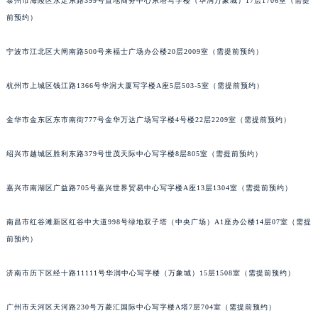
泰州市海陵区永定东路399号置地商务中心东塔写字楼（华润万象城）17层1706室（需提
苏州市苏州工业园区星港街199号苏州中心办公楼C座22层08室（需提前预约）
前预约）
武汉市江汉区解放大道686号世界贸易大厦38层09室（需提前预约）
宁波市江北区大闸南路500号来福士广场办公楼20层2009室（需提前预约）
南宁市青秀区金湖路59号地王大厦12楼1224室（需提前预约）
合肥市蜀山区潜山路111号万象城华润大厦B座12楼03室（需提前预约）
杭州市上城区钱江路1366号华润大厦写字楼A座5层503-5室（需提前预约）
泉州市丰泽区宝洲路729号浦西万达中心写字楼A座7楼709室（需提前预约）
青岛市南区山东路6号华润大厦B座22层04室（需提前预约）
金华市金东区东市南街777号金华万达广场写字楼4号楼22层2209室（需提前预约）
烟台市芝罘区胜利路139号万达金融中心A座907室（需提前预约）
长春市朝阳区西安大路727号中银大厦A座(旺进大厦)18层09室（需提前预约）
绍兴市越城区胜利东路379号世茂天际中心写字楼8层805室（需提前预约）
贵阳市南明区都司高架桥路33号亨特国际金融中心14楼14D（需提前预约）
嘉兴市南湖区广益路705号嘉兴世界贸易中心写字楼A座13层1304室（需提前预约）
昆明市盘龙区北京路928号同德昆明广场写字楼10层06室（需提前预约）
石家庄市长安区中山东路39号勒泰中心写字楼B座13层07室（需提前预约）
南昌市红谷滩新区红谷中大道998号绿地双子塔（中央广场）A1座办公楼14层07室（需提
西安市碑林区南关正街88号华侨城长安国际中心E座6楼10室（需提前预约）
前预约）
海口市龙华区金贸东路5号海口华润大厦B座17层1707室（需提前预约）
唐山市路南区新华东道100号万达广场写字楼A座10层1002室（需提前预约）
济南市历下区经十路11111号华润中心写字楼（万象城）15层1508室（需提前预约）
台州市椒江区东海大道1800号腾达中心东1幢20楼2002室（需提前预约）
广州市天河区天河路230号万菱汇国际中心写字楼A塔7层704室（需提前预约）
内蒙古自治区呼和浩特市玉泉区大学西街70号华润万象城写字楼（鄂尔多斯大厦）23层2326室（需提前预约）