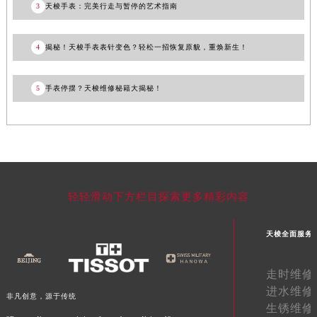
3
天梭手表：完美行走与暂停的艺术指南
甘肃省合作市人民街天梭售后服务中心（需提前预约）
甘肃省嘉峪关市雄关区新华中路天梭售后服务中心（需提前预约）
4
揭秘！天梭手表表针变色？轻松一招恢复原貌，重焕新生！
甘肃省金昌市金川区北京路天梭售后服务中心（需提前预约）
甘肃省酒泉市肃州区西大街天梭售后服务中心（需提前预约）
5
手表停摆？天梭维修秘籍大揭秘！
甘肃省临夏市城南街道团结路天梭售后服务中心（需提前预约）
甘肃省陇南市武都区人民路天梭售后服务中心（需提前预约）
甘肃省平凉市崆峒区西大街天梭售后服务中心（需提前预约）
甘肃省庆阳市西峰区南大街天梭售后服务中心（需提前预约）
甘肃省天水市秦州区民主路天梭售后服务中心（需提前预约）
甘肃省武威市凉州区迎宾路天梭售后服务中心（需提前预约）
轻轻滑动下方栏目探索更多精彩内容
甘肃省张掖市甘州区民乐北路天梭售后服务中心（需提前预约）
宁夏回族自治区固原市原州区文化街天梭售后服务中心（需提前预约）
天梭全面服务
宁夏回族自治区石嘴山市大武口区贺兰山路天梭售后服务中心（需提前预约）
宁夏回族自治区吴忠市利通区开元大道天梭售后服务中心（需提前预约）
走时维修
进水维修
宁夏回族自治区银川市兴庆区新华东路97号新百中心C馆一层C1-18号商铺天梭售后服务中心（需提前预约）
非凡创意，源于传统
生锈维修
宁夏回族自治区中卫市沙坡头区鼓楼东街天梭售后服务中心（需提前预约）