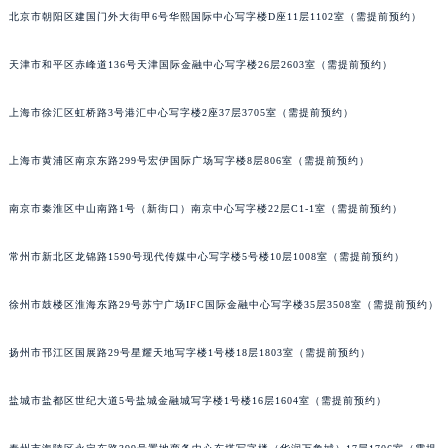
北京市朝阳区建国门外大街甲6号华熙国际中心写字楼D座11层1102室（需提前预约）
福州市鼓楼区五四路128-1号恒力城写字楼15层03室（需提前预约）
成都市锦江区人民东路6号SAC东原中心写字楼24层2406B室（需提前预约）
天津市和平区赤峰道136号天津国际金融中心写字楼26层2603室（需提前预约）
重庆市江北区观音桥步行街2号融恒时代广场写字楼9层902室（需提前预约）
长沙市芙蓉区定王台街道建湘路393号世茂环球金融中心写字楼（芙蓉广场）10层13室（需提前预约）
上海市徐汇区虹桥路3号港汇中心写字楼2座37层3705室（需提前预约）
郑州市二七区铭功路10号华润大厦写字楼29层2905室（需提前预约）
太原市迎泽区解放路15号亨得利名表服务中心（品牌授权店）3层整层（需提前预约）
上海市黄浦区南京东路299号宏伊国际广场写字楼8层806室（需提前预约）
沈阳市沈河区中街路137号亨得利名表服务中心（品牌授权店）1层整层（需提前预约）
南京市秦淮区中山南路1号（新街口）南京中心写字楼22层C1-1室（需提前预约）
沈阳市沈河区中街路83号亨得利名表服务中心（品牌授权店）1层整层（需提前预约）
乌鲁木齐市天山区红山路26号时代广场（CCMALL）C座17层17-B（需提前预约）
常州市新北区龙锦路1590号现代传媒中心写字楼5号楼10层1008室（需提前预约）
温州市鹿城区锦绣路1067号置信广场10层1015室（需提前预约）
哈尔滨市道里区友谊西路600号富力中心T2座写字楼29层03室（需提前预约）
徐州市鼓楼区淮海东路29号苏宁广场IFC国际金融中心写字楼35层3508室（需提前预约）
大连市中山区人民路15号国际金融大厦7层G室（需提前预约）
扬州市邗江区国展路29号星耀天地写字楼1号楼18层1803室（需提前预约）
佛山市禅城区季华五路57号万科金融中心C座12层1205室（需提前预约）
东莞市东城街道鸿福东路1号民盈国贸中心T1写字楼9层907室（需提前预约）
盐城市盐都区世纪大道5号盐城金融城写字楼1号楼16层1604室（需提前预约）
无锡市梁溪区人民中路139号恒隆广场写字楼1座11层1104室（需提前预约）
南通市崇川区工农路57号圆融广场写字楼16层1603室（需提前预约）