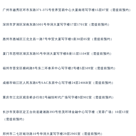
甘肃省兰州市七里河区西津西路16号兰州中心写字楼21层2102室（需提前预约）
广州市越秀区环市东路371-375号世界贸易中心大厦南塔写字楼15层07室（需提前预约）
重庆市解放碑渝中区民权路28号英利国际金融中心写字楼20层01室（需提前预约）
黑龙江省大庆市萨尔图区会战大街天梭售后服务中心（需提前预约）
深圳市罗湖区深南东路5001号华润大厦写字楼17层1701室（需提前预约）
黑龙江省鹤岗市向阳区红军路天梭售后服务中心（需提前预约）
惠州市惠城区江北文昌一路7号华贸大厦写字楼1座30层05室（需提前预约）
黑龙江省黑河市爱辉区中央街天梭售后服务中心（需提前预约）
黑龙江省鸡西市鸡冠区红军路天梭售后服务中心（需提前预约）
厦门市思明区湖滨东路95号华润大厦写字楼B座11层1104室（需提前预约）
黑龙江省佳木斯市向阳区长安路天梭售后服务中心（需提前预约）
黑龙江省牡丹江市东安区太平路天梭售后服务中心（需提前预约）
福州市晋安区横屿路9号东二环泰禾中心写字楼2号楼5层509室（需提前预约）
黑龙江省七台河市桃山区大同街天梭售后服务中心（需提前预约）
黑龙江省齐齐哈尔市龙沙区龙华路天梭售后服务中心（需提前预约）
成都市锦江区人民东路6号SAC东原中心写字楼24层2406B室（需提前预约）
黑龙江省双鸭山市尖山区新兴大街天梭售后服务中心（需提前预约）
重庆市江北区观音桥步行街2号融恒时代广场写字楼9层902室（需提前预约）
黑龙江省绥化市北林区新华街与康庄路交叉口天梭售后服务中心（需提前预约）
黑龙江省伊春市伊美区通河路天梭售后服务中心（需提前预约）
长沙市芙蓉区定王台街道建湘路393号世茂环球金融中心写字楼（芙蓉广场）10层13室
吉林省白城市洮北区明仁南街天梭售后服务中心（需提前预约）
（需提前预约）
吉林省白山市浑江区浑江大街天梭售后服务中心（需提前预约）
吉林省吉林市船营区河南街天梭售后服务中心（需提前预约）
郑州市二七区铭功路10号华润大厦写字楼29层2905室（需提前预约）