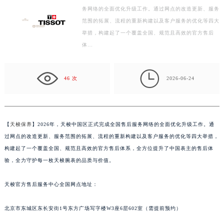
务网络的全面优化升级工作。通过网点的改造更新、服务
徐州市鼓楼区淮海东路29号苏宁广场IFC国际金融中心写字楼35层3508室（需提前预约）
范围的拓展、流程的重新构建以及客户服务的优化等四大
扬州市邗江区国展路29号星耀天地写字楼1号楼18层1803室（需提前预约）
举措，构建起了一个覆盖全国、规范且高效的官方售后
盐城市盐都区世纪大道5号盐城金融城写字楼1号楼16层1604室（需提前预约）
体…
泰州市海陵区永定东路399号置地商务中心东塔写字楼（华润万象城）17层1706室（需提前预约）
宁波市江北区大闸南路500号来福士广场办公楼20层2009室（需提前预约）

46 次
2026-06-24
杭州市上城区钱江路1366号华润大厦写字楼A座5层503-5室（需提前预约）
金华市金东区东市南街777号金华万达广场写字楼4号楼22层2209室（需提前预约）
绍兴市越城区胜利东路379号世茂天际中心写字楼8层805室（需提前预约）
嘉兴市南湖区广益路705号嘉兴世界贸易中心写字楼A座13层1304室（需提前预约）
【
天梭保养
】2026年，天梭中国区正式完成全国售后服务网络的全面优化升级工作。通
南昌市红谷滩新区红谷中大道998号绿地双子塔（中央广场）A1座办公楼14层07室（需提前预约）
过网点的改造更新、服务范围的拓展、流程的重新构建以及客户服务的优化等四大举措，
构建起了一个覆盖全国、规范且高效的官方售后体系，全方位提升了中国表主的售后体
济南市历下区经十路11111号华润中心写字楼（万象城）15层1508室（需提前预约）
验，全力守护每一枚天梭腕表的品质与价值。
广州市天河区天河路230号万菱汇国际中心写字楼A塔7层704室（需提前预约）
广州市越秀区环市东路371-375号世界贸易中心大厦南塔写字楼15层07室（需提前预约）
天梭官方售后服务中心全国网点地址：
深圳市罗湖区深南东路5001号华润大厦写字楼17层1701室（需提前预约）
惠州市惠城区江北文昌一路7号华贸大厦写字楼1座30层05室（需提前预约）
北京市东城区东长安街1号东方广场写字楼W3座6层602室（需提前预约）
厦门市思明区湖滨东路95号华润大厦写字楼B座11层1104室（需提前预约）