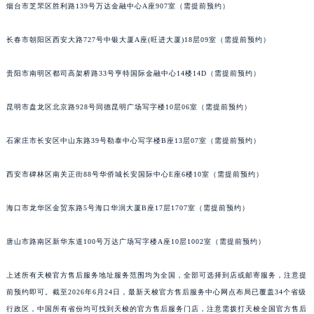
烟台市芝罘区胜利路139号万达金融中心A座907室（需提前预约）
内蒙古自治区锡林郭勒盟市锡林浩特市光明街与额尔敦路交叉口天梭售后服务中心（需提前预约）
内蒙古自治区兴安盟市乌兰浩特市兴安大街天梭售后服务中心（需提前预约）
长春市朝阳区西安大路727号中银大厦A座(旺进大厦)18层09室（需提前预约）
山西省大同市平城区迎宾街天梭售后服务中心（需提前预约）
山西省晋城市城区黄华街天梭售后服务中心（需提前预约）
贵阳市南明区都司高架桥路33号亨特国际金融中心14楼14D（需提前预约）
山西省晋中市榆次区顺城街天梭售后服务中心（需提前预约）
昆明市盘龙区北京路928号同德昆明广场写字楼10层06室（需提前预约）
山西省临汾市尧都区解放路天梭售后服务中心（需提前预约）
山西省吕梁市离石区永宁中路与建设街交叉口天梭售后服务中心（需提前预约）
石家庄市长安区中山东路39号勒泰中心写字楼B座13层07室（需提前预约）
山西省朔州市朔城区怡西路与鄯阳西街交汇处天梭售后服务中心（需提前预约）
山西省忻州市忻府区和平东街与七一南路交叉口天梭售后服务中心（需提前预约）
西安市碑林区南关正街88号华侨城长安国际中心E座6楼10室（需提前预约）
山西省阳泉市郊区平阳东街与新城大道交叉口天梭售后服务中心（需提前预约）
海口市龙华区金贸东路5号海口华润大厦B座17层1707室（需提前预约）
山西省运城市盐湖区河东街天梭售后服务中心（需提前预约）
山西省长治市潞州区英雄中路天梭售后服务中心（需提前预约）
唐山市路南区新华东道100号万达广场写字楼A座10层1002室（需提前预约）
山西省太原市迎泽区迎泽街道解放路15号亨得利名表维修授权店3楼天梭售后服务中心（需提前预约）
天津市和平区赤峰道136号天津国际金融中心26层2603室天梭售后服务中心（需提前预约）
上述所有天梭官方售后服务地址服务范围均为全国，全部可选择到店或邮寄服务，注意提
安徽省安庆市迎江区人民路天梭售后服务中心（需提前预约）
前预约即可。截至2026年6月24日，最新天梭官方售后服务中心网点布局已覆盖34个省级
安徽省蚌埠市蚌山区淮河路天梭售后服务中心（需提前预约）
行政区，中国所有省份均可找到天梭的官方售后服务门店，注意需拨打天梭全国官方售后