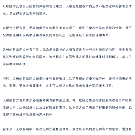
澳门特别行政区风顺堂区南湾大马路天梭售后服务中心（需提前预约）
可以随时反馈自己的售后体验和意见建议。天梭会根据客户的反馈不断改进和完善售后体
系，以更好地满足客户的需求。
澳门特别行政区花地玛堂区关闸广场天梭售后服务中心（需提前预约）
澳门特别行政区花王堂区大三巴商圈天梭售后服务中心（需提前预约）
在配件供应方面，天梭确保所有的配件都来自原厂，保证了腕表维修的质量和性能。原厂
澳门特别行政区嘉模堂区官也街天梭售后服务中心（需提前预约）
配件的使用不仅能够让腕表恢复到最佳状态，还能够延长腕表的使用寿命。
澳门省路氹城市金光大道天梭售后服务中心（需提前预约）
澳门特别行政区望德堂区塔石广场天梭售后服务中心（需提前预约）
天梭的售后网点分布广泛，无论是在繁华的大都市还是在一些相对偏远的地区，表主都能
福建省福州市鼓楼区五四路128-1号恒力城写字楼15层03室天梭售后服务中心（需提前预约）
够找到离自己较近的售后网点。这使得表主在遇到腕表问题时能够及时得到解决，减少了
等待时间和不便。
福建省厦门市思明区湖滨东路95号万象城华润大厦B座11层1104室天梭售后服务中心（需提前预约）
广东省潮州市潮安区新风路与潮汕路交汇处天梭售后服务中心（需提前预约）
同时，天梭的售后网点还提供多种服务项目，除了常规的维修和保养外，还包括腕表的清
广东省广州市天河区天河路230号万菱汇国际中心A塔7层704室天梭售后服务中心（需提前预约）
洗、翻新、更换表带等服务。表主可以根据自己的需求选择合适的服务项目。
广东省广州市越秀区环市东路371-375号世界贸易中心大厦南塔15层1507室天梭售后服务中心（需提前预约）
广东省河源市源城区越王大道天梭售后服务中心（需提前预约）
天梭的官方售后体系还注重对腕表的质量追溯。每一枚经过售后维修的腕表都会有详细的
广东省惠州市惠城区江北文昌一路7号华贸大厦1座30层3005室天梭售后服务中心（需提前预约）
维修记录，这些记录可以通过官网进行查询。这不仅方便了表主了解腕表的维修历史，也
体现了天梭对产品质量的严格把控。
广东省江门市蓬江区广场西路天梭售后服务中心（需提前预约）
广东省揭阳市榕城进贤门步行街天梭售后服务中心（需提前预约）
在未来，天梭将继续不断优化和完善售后体系，以适应市场的变化和客户的需求。通过持
广东省茂名市电白区水东街道迎宾大道天梭售后服务中心（需提前预约）