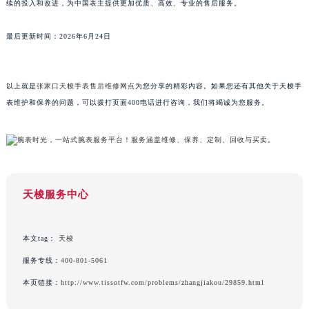
续的投入和改进，为中国表主提供更加优质、高效、专业的售后服务。
广东省梅州市梅江区金燕大道天梭售后服务中心（需提前预约）
广东省清远市清城区湖西路天梭售后服务中心（需提前预约）
最后更新时间：2026年6月24日
广东省汕头市龙湖区长平路天梭售后服务中心（需提前预约）
广东省汕尾市城区香洲街道园林社区翠园街天梭售后服务中心（需提前预约）
以上就是
张家口天梭手表售后维修网点
为您分享的精彩内容。如果您还有其他关于天梭手
广东省韶关市武江区芙蓉新区与老城中心交汇处天梭售后服务中心（需提前预约）
表维护和保养的问题，可以拨打页面400电话进行咨询，我们将竭诚为您服务。
广东省深圳市罗湖区深南东路5001号华润大厦17层1701室天梭售后服务中心（需提前预约）
广东省阳江市江城区东风一路天梭售后服务中心（需提前预约）
广东省云浮市云城区金山路天梭售后服务中心（需提前预约）
广东省湛江市赤坎区观海北路天梭售后服务中心（需提前预约）
广东省肇庆市端州区信安大道与砚都大道交汇处天梭售后服务中心（需提前预约）
天梭服务中心
广西壮族自治区百色市右江区中山二路天梭售后服务中心（需提前预约）
广西壮族自治区北海市海城区北京路天梭售后服务中心（需提前预约）
本文tag：
天梭
广西壮族自治区崇左市江州区石景林街道友谊大道与丽川路交汇处天梭售后服务中心（需提前预约）
服务专线：
400-801-5061
广西壮族自治区防城港市港口区金花茶大道天梭售后服务中心（需提前预约）
本页链接：
http://www.tissotfw.com/problems/zhangjiakou/29859.html
广西壮族自治区贵港市港北区港城街道布山大道与仙衣路交叉口天梭售后服务中心（需提前预约）
广西壮族自治区桂林市秀峰区红岭路天梭售后服务中心（需提前预约）