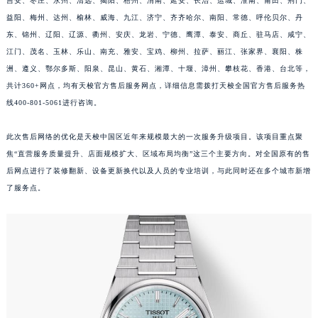
吉安、枣庄、永州、清远、揭阳、梧州、渭南、延安、长治、运城、淮南、莆田、荆门、
福建省莆田市城厢区霞林街道荔华东大道天梭售后服务中心（需提前预约）
益阳、梅州、达州、榆林、威海、九江、济宁、齐齐哈尔、南阳、常德、呼伦贝尔、丹
福建省三明市三元区东乾二路天梭售后服务中心（需提前预约）
东、锦州、辽阳、辽源、衢州、安庆、龙岩、宁德、鹰潭、泰安、商丘、驻马店、咸宁、
江门、茂名、玉林、乐山、南充、雅安、宝鸡、柳州、拉萨、丽江、张家界、襄阳、株
福建省漳州市龙文区步港路天梭售后服务中心（需提前预约）
洲、遵义、鄂尔多斯、阳泉、昆山、黄石、湘潭、十堰、漳州、攀枝花、香港、台北等，
江苏省常州市新北区龙锦路1590号现代传媒中心5号楼10层1008室天梭售后服务中心（需提前预约）
共计360+网点，均有天梭官方售后服务网点，详细信息需拨打天梭全国官方售后服务热
江苏省淮安市清江浦区淮海北路天梭售后服务中心（需提前预约）
线400-801-5061进行咨询。
江苏省连云港市海州区通灌北路天梭售后服务中心（需提前预约）
江苏省南京市秦淮区中山南路1号南京中心22层22-C1-C3室天梭售后服务中心（需提前预约）
此次售后网络的优化是天梭中国区近年来规模最大的一次服务升级项目。该项目重点聚
江苏省宿迁市宿城区西湖路天梭售后服务中心（需提前预约）
焦“直营服务质量提升、店面规模扩大、区域布局均衡”这三个主要方向。对全国原有的售
后网点进行了装修翻新、设备更新换代以及人员的专业培训，与此同时还在多个城市新增
江苏省泰州市海陵区永定东路399号置地商务中心东塔（华润万象城）17层1706室天梭售后服务中心（需提前预约）
了服务点。
江苏省徐州市鼓楼区淮海东路29号苏宁广场IFC国际金融中心35层3508室天梭售后服务中心（需提前预约）
江苏省盐城市盐都区世纪大道5号盐城金融城写字楼1号楼16层1604室天梭售后服务中心（需提前预约）
江苏省扬州市邗江区国展路29号星耀天地写字楼1号楼18层1803室天梭售后服务中心（需提前预约）
江苏省镇江市京口区中山东路天梭售后服务中心（需提前预约）
江西省抚州市临川区赣东大道天梭售后服务中心（需提前预约）
江西省赣州市章贡区文清路天梭售后服务中心（需提前预约）
江西省吉安市吉州区井冈山大道天梭售后服务中心（需提前预约）