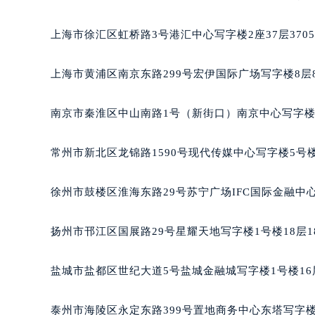
长沙市芙蓉区定王台街道建湘路393
郑州市二七区铭功路10号华润大厦写字
上海市徐汇区虹桥路3号港汇中心写字楼2座37层370
太原市迎泽区解放路15号亨得利名
沈阳市沈河区中街路137号亨得利名
上海市黄浦区南京东路299号宏伊国际广场写字楼8层
沈阳市沈河区中街路83号亨得利名
乌鲁木齐市天山区红山路26号时代广场
南京市秦淮区中山南路1号（新街口）南京中心写字楼2
温州市鹿城区锦绣路1067号置信广场
哈尔滨市道里区友谊西路600号富力中
常州市新北区龙锦路1590号现代传媒中心写字楼5号楼
大连市中山区人民路15号国际金融大
佛山市禅城区季华五路57号万科金融中
徐州市鼓楼区淮海东路29号苏宁广场IFC国际金融中心
东莞市东城街道鸿福东路1号民盈国贸
无锡市梁溪区人民中路139号恒隆广场
扬州市邗江区国展路29号星耀天地写字楼1号楼18层1
南通市崇川区工农路57号圆融广场写字
苏州市苏州工业园区星港街199号苏州
盐城市盐都区世纪大道5号盐城金融城写字楼1号楼16
武汉市江汉区解放大道686号世界贸易
南宁市青秀区金湖路59号地王大厦12
泰州市海陵区永定东路399号置地商务中心东塔写字楼