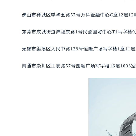
辽宁省沈阳市沈河区中街路83号亨
北京市朝阳区建国门外大街甲6号华熙
佛山市禅城区季华五路57号万科金融中心C座12层12
北京市东城区东长安街1号王府井东方
河北省保定市竞秀区朝阳北大街北国
东莞市东城街道鸿福东路1号民盈国贸中心T1写字楼9
内蒙古自治区阿拉善盟市左旗土尔扈
内蒙古自治区巴彦淖尔市临河区新华
无锡市梁溪区人民中路139号恒隆广场写字楼1座11层
内蒙古自治区包头市青山区幸福路甲
内蒙古自治区赤峰市红山区哈达街天
南通市崇川区工农路57号圆融广场写字楼16层1603
内蒙古自治区鄂尔多斯市东胜区伊金
内蒙古自治区呼伦贝尔市海拉尔区中
内蒙古自治区通辽市科尔沁区明仁大
内蒙古自治区乌海市海勃湾区人民南
内蒙古自治区乌兰察布市集宁区恩和
内蒙古自治区锡林郭勒盟市锡林浩特
内蒙古自治区兴安盟市乌兰浩特市兴
山西省大同市平城区迎宾街天梭售后