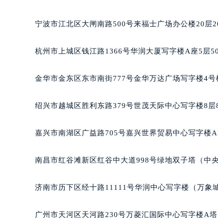
合肥市蜀山区潜山路111号万象城华润
泉州市丰泽区宝洲路729号浦西万达中
宁波市江北区大闸南路500号来福士广场办公楼20层2
青岛市南区山东路6号华润大厦B座2
烟台市芝罘区胜利路139号万达金融中
杭州市上城区钱江路1366号华润大厦写字楼A座5层5
长春市朝阳区西安大路727号中银大厦
贵阳市南明区都司高架桥路33号亨特
金华市金东区东市南街777号金华万达广场写字楼4号楼
昆明市盘龙区北京路928号同德昆明
石家庄市长安区中山东路39号勒泰中
绍兴市越城区胜利东路379号世茂天际中心写字楼8层
西安市碑林区南关正街88号华侨城长
海口市龙华区金贸东路5号海口华润大厦
嘉兴市南湖区广益路705号嘉兴世界贸易中心写字楼A座
唐山市路南区新华东道100号万达广场
台州市椒江区东海大道1800号腾达中
南昌市红谷滩新区红谷中大道998号绿地双子塔（中央广
内蒙古自治区呼和浩特市玉泉区大学西
甘肃省兰州市七里河区西津西路16号兰
济南市历下区经十路11111号华润中心写字楼（万象城
重庆市解放碑渝中区民权路28号英利
黑龙江省大庆市萨尔图区会战大街天
广州市天河区天河路230号万菱汇国际中心写字楼A塔