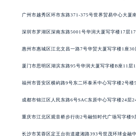
黑龙江省鹤岗市向阳区红军路天梭售
黑龙江省黑河市爱辉区中央街天梭售
广州市越秀区环市东路371-375号世界贸易中心大厦
黑龙江省鸡西市鸡冠区红军路天梭售
黑龙江省佳木斯市向阳区长安路天梭
深圳市罗湖区深南东路5001号华润大厦写字楼17层1
黑龙江省牡丹江市东安区太平路天梭
黑龙江省七台河市桃山区大同街天梭
惠州市惠城区江北文昌一路7号华贸大厦写字楼1座30
黑龙江省齐齐哈尔市龙沙区龙华路天
黑龙江省双鸭山市尖山区新兴大街天
厦门市思明区湖滨东路95号华润大厦写字楼B座11层1
黑龙江省绥化市北林区新华街与康庄
黑龙江省伊春市伊美区通河路天梭售
福州市晋安区横屿路9号东二环泰禾中心写字楼2号楼5
吉林省白城市洮北区明仁南街天梭售
吉林省白山市浑江区浑江大街天梭售
成都市锦江区人民东路6号SAC东原中心写字楼24层2
吉林省吉林市船营区河南街天梭售后
吉林省辽源市龙山区人民大街天梭售
重庆市江北区观音桥步行街2号融恒时代广场写字楼9层
吉林省梅河口市新华街道梅河大街天
吉林省四平市铁东区紫气大路与南九
长沙市芙蓉区定王台街道建湘路393号世茂环球金融中