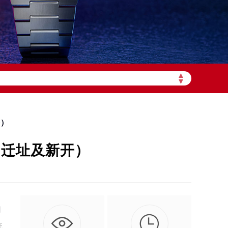
加拨“+86”）
▲
▼
开）
（迁址及新开）
网

统