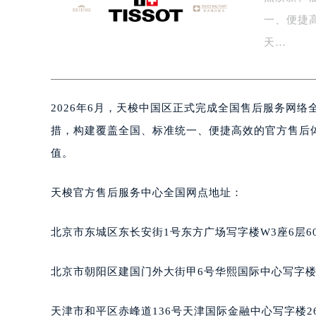
泰州市海陵区永定东路399号置地商
一、便捷
宁波市江北区大闸南路500号来福士广
天…
杭州市上城区钱江路1366号华润大厦
金华市金东区东市南街777号金华万达
绍兴市越城区胜利东路379号世茂天
2026年6月，天梭中国区正式完成全国售后服务网
嘉兴市南湖区广益路705号嘉兴世界贸
南昌市红谷滩新区红谷中大道998号
措，构建覆盖全国、标准统一、便捷高效的官方售后
济南市历下区经十路11111号华润中
值。
广州市天河区天河路230号万菱汇国
广州市越秀区环市东路371-375号
天梭官方售后服务中心全国网点地址：
深圳市罗湖区深南东路5001号华润大
惠州市惠城区江北文昌一路7号华贸大
北京市东城区东长安街1号东方广场写字楼W3座6层6
厦门市思明区湖滨东路95号华润大厦写
福州市鼓楼区五四路128-1号恒力城
北京市朝阳区建国门外大街甲6号华熙国际中心写字楼D
成都市锦江区人民东路6号SAC东原中
重庆市江北区观音桥步行街2号融恒时
天津市和平区赤峰道136号天津国际金融中心写字楼26