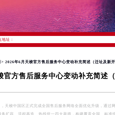
优化升级公告
：400-801-5061
1-5061，服务覆盖中国大陆、香港、澳门、台湾全部区域（非大陆需
点地址：
国际中心写字楼D座11层1102室（北京总部）（需提前预约）
字楼W3座6层602室（需提前预约）
融中心写字楼26层2603室（需提前预约）
州
> 2026年6月天梭官方售后服务中心变动补充简述（迁址及新
2座37层3705室（需提前预约）
月天梭官方售后服务中心变动补充简述
际广场写字楼8层806室（需提前预约）
南京中心写字楼22层C1-1室（需提前预约）
中心写字楼5号楼10层1008室（需提前预约）
FC国际金融中心写字楼35层3508室（需提前预约）
楼1号楼18层1803室（需提前预约）
年6月，天梭中国区正式完成全国售后服务网络全面优化升级，通过
字楼1号楼16层1604室（需提前预约）
服务扩容、流程再造、热线统一四大举措，构建覆盖全国、标准