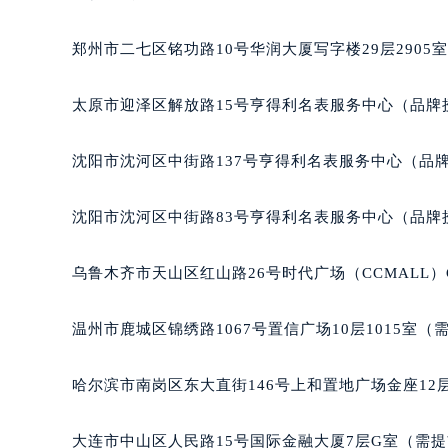
吉林省松原市宁江区五环大街天梭售
吉林省通化市东昌区环通乡江南大街
郑州市二七区铭功路10号华润大厦写字楼29层2905
吉林省延边市延吉市解放路天梭售后
辽宁省鞍山市铁东区站前街天梭售后
太原市迎泽区解放路15号亨得利名表服务中心（品牌
辽宁省本溪市平山区胜利路天梭售后
辽宁省朝阳市双塔区新华路天梭售后
沈阳市沈河区中街路137号亨得利名表服务中心（品
辽宁省丹东市振兴区七经街天梭售后
辽宁省抚顺市新抚区东一路天梭售后
沈阳市沈河区中街路83号亨得利名表服务中心（品牌
辽宁省阜新市海州区解放大街天梭售
辽宁省葫芦岛市连山区中央路天梭售
乌鲁木齐市天山区红山路26号时代广场（CCMALL）C
辽宁省锦州市古塔区中央大街天梭售
辽宁省辽阳市白塔区新运大街天梭售
温州市鹿城区锦绣路1067号置信广场10层1015室（
辽宁省盘锦市兴隆台区石油大街天梭
辽宁省铁岭市银州区南马路天梭售后
哈尔滨市南岗区东大直街146号上和置地广场金座12层
辽宁省营口市站前区市府路与渤海大
辽宁省沈阳市沈河区中街路137号亨
大连市中山区人民路15号国际金融大厦7层G室（需