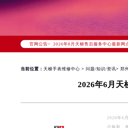
2026年8月天梭中国区售后服务网络
2026年8月天梭全国官方售后客户服务热线
天梭官方全国统一服务热线400-80
官网公告>
2026年8月天梭售后服务中心最新网
北京市朝阳区建国门外大街甲6号华熙
北京市东城区东长安街1号东方广场写
天津市和平区赤峰道136号天津国际金
当前位置：
天梭手表维修中心
>
问题/知识/资讯
>
郑
上海市徐汇区虹桥路3号港汇中心写字楼
2026年6
上海市黄浦区南京东路299号宏伊国
南京市秦淮区中山南路1号（新街口）
常州市新北区龙锦路1590号现代传媒
徐州市鼓楼区淮海东路29号苏宁广场I
扬州市邗江区国展路29号星耀天地写字
2026
盐城市盐都区世纪大道5号盐城金融城写
点焕新、