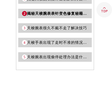

2
揭秘天梭腕表表针变色修复秘籍：轻松恢复光彩
3
天梭腕表很久不戴不走了解决技巧
4
天梭手表出现了走时不准的情况应该如何解决呢？
5
天梭腕表出现偷停处理办法是什么(如何解决天梭腕表偷停问题)