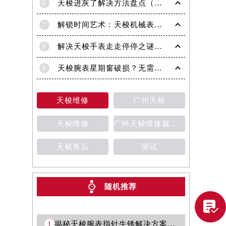
6
天梭进灰了解决方法盘点（日常保养与清洁技巧）
7
解锁时间艺术：天梭机械表机芯生锈修复秘籍
8
解决天梭手表走走停停之谜：专业处理方法全面解析
9
天梭腕表星期窗破损？无需担心，这里有解决方案
天梭维修
广州天梭
天梭维修
广州天梭维修服务中心
天梭售后
测试
提前预约）
随机推荐

1
揭秘天梭腕表指针生锈解决方案：让时光再次焕发光彩！