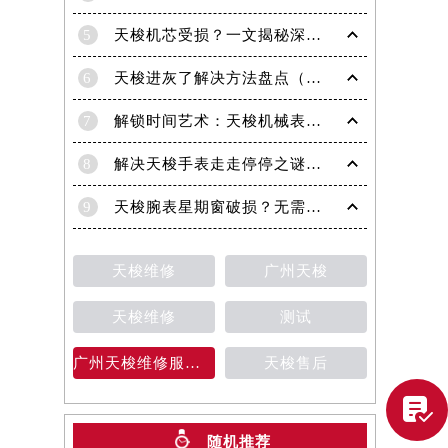
5
天梭机芯受损？一文揭秘深度处理技巧！
6
天梭进灰了解决方法盘点（日常保养与清洁技巧）
7
解锁时间艺术：天梭机械表机芯生锈修复秘籍
8
解决天梭手表走走停停之谜：专业处理方法全面解析
9
天梭腕表星期窗破损？无需担心，这里有解决方案
天梭维修
广州天梭
天梭维修
测试
广州天梭维修服务中心
天梭售后

随机推荐