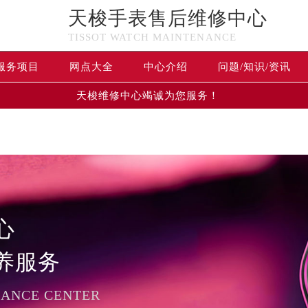
天梭手表售后维修中心
n in
/www/wwwroot/seo/countryt/two/www.tissotfw.com/wp-
TISSOT WATCH MAINTENANCE
www/wwwroot/seo/countryt/two/www.tissotfw.com/wp-conte
服务项目
网点大全
中心介绍
问题/知识/资讯
天梭维修中心竭诚为您服务！
心
养服务
NANCE CENTER