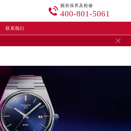
腕表保养及检修
content/themes/tissot/header.php
on line
24

400-801-5061
nt/themes/tissot/header.php
on line
32
联系我们
