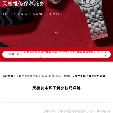
天梭维修保养服务
TISSOT MAINTENANCE CENTER
2026年8月天梭中国区售后服务网络优化升级公告
2026年8月天梭全国官方售后客户服务热线：400-801-5061
天梭官方全国统一服务热线400-801-5061，服务覆盖中国大陆、香港、澳门、台湾全部区域（非大陆需加拨“+86”）
▲
官网公告>
2026年8月天梭售后服务中心最新网点地址：
▼
北京市朝阳区建国门外大街甲6号华熙国际中心写字楼D座11层1102室（北京总部）（需提前预约）
北京市东城区东长安街1号东方广场写字楼W3座6层602室（需提前预约）
天津市和平区赤峰道136号天津国际金融中心写字楼26层2603室（需提前预约）
当前位置：
天梭手表维修中心
>
问题/知识/资讯
>
廊坊
> 天梭发条坏了解决技巧详解
上海市徐汇区虹桥路3号港汇中心写字楼2座37层3705室（需提前预约）
天梭发条坏了解决技巧详解
上海市黄浦区南京东路299号宏伊国际广场写字楼8层806室（需提前预约）
南京市秦淮区中山南路1号（新街口）南京中心写字楼22层C1-1室（需提前预约）
常州市新北区龙锦路1590号现代传媒中心写字楼5号楼10层1008室（需提前预约）
徐州市鼓楼区淮海东路29号苏宁广场IFC国际金融中心写字楼35层3508室（需提前预约）
【天梭保养】天梭手表是许多表迷的心头好，其精美的外