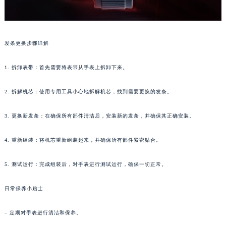
武汉市江汉区解放大道686号世界贸易大厦38层09室（需提前预约）
南宁市青秀区金湖路59号地王大厦12楼1224室（需提前预约）
合肥市蜀山区潜山路111号万象城华润大厦B座12楼03室（需提前预约）
发条更换步骤详解
泉州市丰泽区宝洲路729号浦西万达中心写字楼A座7楼709室（需提前预约）
青岛市南区山东路6号华润大厦B座22层04室（需提前预约）
1. 拆卸表带：首先需要将表带从手表上拆卸下来。
烟台市芝罘区胜利路139号万达金融中心A座907室（需提前预约）
2. 拆解机芯：使用专用工具小心地拆解机芯，找到需要更换的发条。
长春市朝阳区西安大路727号中银大厦A座(旺进大厦)18层09室（需提前预约）
贵阳市南明区都司高架桥路33号亨特国际金融中心14楼14D（需提前预约）
3. 更换新发条：在确保所有部件清洁后，安装新的发条，并确保其正确安装。
昆明市盘龙区北京路928号同德昆明广场写字楼10层06室（需提前预约）
石家庄市长安区中山东路39号勒泰中心写字楼B座13层07室（需提前预约）
4. 重新组装：将机芯重新组装起来，并确保所有部件紧密贴合。
西安市碑林区南关正街88号华侨城长安国际中心E座6楼10室（需提前预约）
5. 测试运行：完成组装后，对手表进行测试运行，确保一切正常。
海口市龙华区金贸东路5号海口华润大厦B座17层1707室（需提前预约）
唐山市路南区新华东道100号万达广场写字楼A座10层1002室（需提前预约）
日常保养小贴士
台州市椒江区东海大道1800号腾达中心东1幢20楼2002室（需提前预约）
内蒙古自治区呼和浩特市玉泉区大学西街70号华润万象城写字楼（鄂尔多斯大厦）23层2326室（需提前预约）
– 定期对手表进行清洁和保养。
甘肃省兰州市七里河区西津西路16号兰州中心写字楼21层2102室（需提前预约）