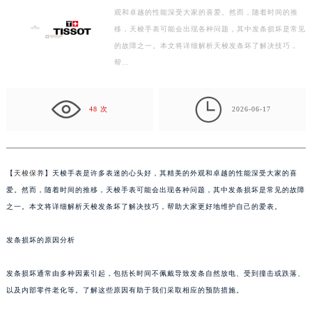
观和卓越的性能深受大家的喜爱。然而，随着时间的推
扬州市邗江区国展路29号星耀天地写字楼1号楼18层1803室（需提前预约）
移，天梭手表可能会出现各种问题，其中发条损坏是常见
盐城市盐都区世纪大道5号盐城金融城写字楼1号楼16层1604室（需提前预约）
的故障之一。本文将详细解析天梭发条坏了解决技巧，
泰州市海陵区永定东路399号置地商务中心东塔写字楼（华润万象城）17层1706室（需提前预约）
帮…
宁波市江北区大闸南路500号来福士广场办公楼20层2009室（需提前预约）
杭州市上城区钱江路1366号华润大厦写字楼A座5层503-5室（需提前预约）

48 次
2026-06-17
金华市金东区东市南街777号金华万达广场写字楼4号楼22层2209室（需提前预约）
绍兴市越城区胜利东路379号世茂天际中心写字楼8层805室（需提前预约）
嘉兴市南湖区广益路705号嘉兴世界贸易中心写字楼A座13层1304室（需提前预约）
南昌市红谷滩新区红谷中大道998号绿地双子塔（中央广场）A1座办公楼14层07室（需提前预约）
【
天梭保养
】天梭手表是许多表迷的心头好，其精美的外观和卓越的性能深受大家的喜
济南市历下区经十路11111号华润中心写字楼（万象城）15层1508室（需提前预约）
爱。然而，随着时间的推移，天梭手表可能会出现各种问题，其中发条损坏是常见的故障
之一。本文将详细解析天梭发条坏了解决技巧，帮助大家更好地维护自己的爱表。
广州市天河区天河路230号万菱汇国际中心写字楼A塔7层704室（需提前预约）
广州市越秀区环市东路371-375号世界贸易中心大厦南塔写字楼15层07室（需提前预约）
发条损坏的原因分析
深圳市罗湖区深南东路5001号华润大厦写字楼17层1701室（需提前预约）
惠州市惠城区江北文昌一路7号华贸大厦写字楼1座30层05室（需提前预约）
发条损坏通常由多种因素引起，包括长时间不佩戴导致发条自然放电、受到撞击或跌落、
厦门市思明区湖滨东路95号华润大厦写字楼B座11层1104室（需提前预约）
以及内部零件老化等。了解这些原因有助于我们采取相应的预防措施。
福州市鼓楼区五四路128-1号恒力城写字楼15层03室（需提前预约）