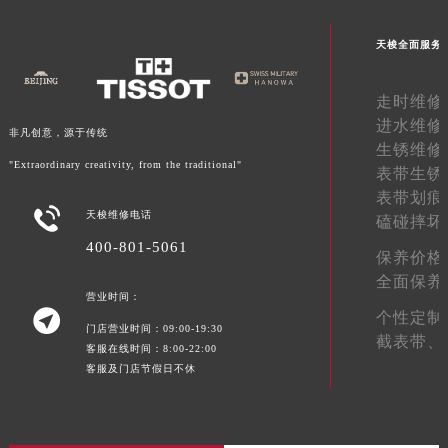
江西省九江市浔阳区浔阳路天梭售后服务中心（需提前预约）
天梭全面服务
江西省南昌市红谷滩新区红谷中大道998号绿地双子塔（中央广场）A1座办公楼14层1407室天梭售后服务中心（需提前预约）
江西省萍乡市安源区萍安北大道与康庄路交叉口天梭售后服务中心（需提前预约）
走时维修
江西省上饶市信州区滨江西路天梭售后服务中心（需提前预约）
进水维修
江西省新余市渝水区北湖西路天梭售后服务中心（需提前预约）
非凡创意，源于传统
生锈维修
江西省宜春市袁州区中山中路天梭售后服务中心（需提前预约）
"Extraordinary creativity, from the traditional"
表带生锈
江西省鹰潭市月湖区胜利东路天梭售后服务中心（需提前预约）
表带划痕

天梭维修电话
山东省德州市德城区东风中路天梭售后服务中心（需提前预约）
磕碰摔坏
山东省东营市东营区济南路天梭售后服务中心（需提前预约）
400-801-5061
保养价格
山东省济南市历下区经十路11111号华润中心写字楼（万象城）15层1508室天梭售后服务中心（需提前预约）
全面保养
营业时间：
山东省济宁市任城区太白楼路天梭售后服务中心（需提前预约）

个性定制
山东省莱芜市文化南路8号银座商城名表维修一楼名表维修天梭售后服务中心（需提前预约）
门店营业时间：09:00-19:30
截表带、
客服在线时间：8:00-22:00
山东省临沂市兰山区解放路天梭售后服务中心（需提前预约）
客服及门店节假日不休
山东省日照市东港区烟台路天梭售后服务中心（需提前预约）
山东省泰安市泰山区财源街道泰山大街天梭售后服务中心（需提前预约）
山东省威海市环翠区新威海路89号振华商厦一楼名表维修天梭售后服务中心（需提前预约）