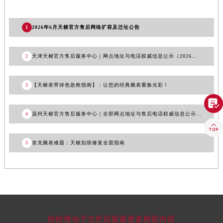
福建省三明市三元区东乾二路天梭售后服务中心（需提前预约）
福建省漳州市龙文区步港路天梭售后服务中心（需提前预约）
1
2026年6月天梭官方售后网络扩容及迁址公告
江苏省常州市新北区龙锦路1590号现代传媒中心5号楼10层1008室天梭售后服务中心（需提前预约）
江苏省淮安市清江浦区淮海北路天梭售后服务中心（需提前预约）
2
天津天梭官方售后服务中心｜网点地址与电话权威信息公示（2026年6月最新）
江苏省连云港市海州区通灌北路天梭售后服务中心（需提前预约）
江苏省南京市秦淮区中山南路1号南京中心22层22-C1-C3室天梭售后服务中心（需提前预约）
3
【天梭表带掉色急救指南】：让您的经典腕表重焕光彩！
江苏省宿迁市宿城区西湖路天梭售后服务中心（需提前预约）

江苏省泰州市海陵区永定东路399号置地商务中心东塔（华润万象城）17层1706室天梭售后服务中心（需提前预约）
4
温州天梭官方售后服务中心｜全部网点地址与售后电话权威信息公示（2026年7月更新）
江苏省徐州市鼓楼区淮海东路29号苏宁广场IFC国际金融中心35层3508室天梭售后服务中心（需提前预约）

江苏省盐城市盐都区世纪大道5号盐城金融城写字楼1号楼16层1604室天梭售后服务中心（需提前预约）
5
攻克腕表难题：天梭划痕修复全面指南
江苏省扬州市邗江区国展路29号星耀天地写字楼1号楼18层1803室天梭售后服务中心（需提前预约）
江苏省镇江市京口区中山东路天梭售后服务中心（需提前预约）
江西省抚州市临川区赣东大道天梭售后服务中心（需提前预约）
江西省赣州市章贡区文清路天梭售后服务中心（需提前预约）
江西省吉安市吉州区井冈山大道天梭售后服务中心（需提前预约）
轻轻滑动下方栏目探索更多精彩内容
江西省景德镇市珠山区珠山中路天梭售后服务中心（需提前预约）