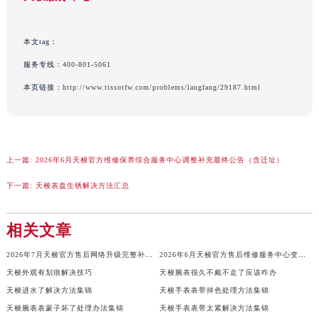
吉林省梅河口市新华街道梅河大街天梭售后服务中心（需提前预约）
吉林省四平市铁东区紫气大路与南九经街交汇处天梭售后服务中心（需提前预约）
本文tag：
吉林省松原市宁江区五环大街天梭售后服务中心（需提前预约）
服务专线：
400-801-5061
吉林省通化市东昌区环通乡江南大街天梭售后服务中心（需提前预约）
本页链接：
http://www.tissotfw.com/problems/langfang/29187.html
吉林省延边市延吉市解放路天梭售后服务中心（需提前预约）
辽宁省鞍山市铁东区站前街天梭售后服务中心（需提前预约）
辽宁省本溪市平山区胜利路天梭售后服务中心（需提前预约）
辽宁省朝阳市双塔区新华路天梭售后服务中心（需提前预约）
上一篇:
2026年6月天梭官方维修保养综合服务中心调整补充最终公告（含迁址）
辽宁省丹东市振兴区七经街天梭售后服务中心（需提前预约）
下一篇:
天梭表盘生锈解决方法汇总
辽宁省抚顺市新抚区东一路天梭售后服务中心（需提前预约）
辽宁省阜新市海州区解放大街天梭售后服务中心（需提前预约）
相关文章
辽宁省葫芦岛市连山区中央路天梭售后服务中心（需提前预约）
辽宁省锦州市古塔区中央大街天梭售后服务中心（需提前预约）
2026年7月天梭官方售后网络升级完整补充速报（迁址及新开）
2026年6月天梭官方售后维修服务中心变动及保养点新增消息告知全体表主完毕
辽宁省辽阳市白塔区新运大街天梭售后服务中心（需提前预约）
天梭外观有划痕解决技巧
天梭腕表很久不戴不走了应该咋办
天梭进水了解决方法集锦
天梭手表表带掉色处理方法集锦
辽宁省盘锦市兴隆台区石油大街天梭售后服务中心（需提前预约）
天梭腕表表蒙子坏了处理办法集锦
天梭手表表带太紧解决方法集锦
辽宁省铁岭市银州区南马路天梭售后服务中心（需提前预约）