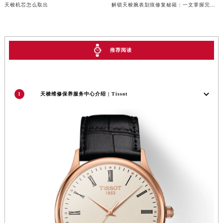
天梭机芯怎么取出
解锁天梭腕表划痕修复秘籍：一文掌握完美保养技巧
辽宁省营口市站前区市府路与渤海大街交叉口天梭售后服务中心（需提前预约）
辽宁省沈阳市沈河区中街路137号亨得利名表维修授权店1楼天梭售后服务中心（需提前预约）
辽宁省沈阳市沈河区中街路83号亨得利名表维修授权店1楼天梭售后服务中心（需提前预约）
推荐阅读
北京市朝阳区建国门外大街甲6号华熙国际中心D座11层1102室天梭售后服务中心（北京总部）（需提前预约）
北京市东城区东长安街1号王府井东方广场W3座6层602室天梭售后服务中心（需提前预约）
河北省保定市竞秀区朝阳北大街北国先天下天梭售后服务中心（需提前预约）
内蒙古自治区阿拉善盟市左旗土尔扈特大街天梭售后服务中心（需提前预约）
1
天梭维修保养服务中心介绍 | Tissot
内蒙古自治区巴彦淖尔市临河区新华街天梭售后服务中心（需提前预约）
内蒙古自治区包头市青山区幸福路甲3号王府井百货名表维修天梭售后服务中心（需提前预约）
内蒙古自治区赤峰市红山区哈达街天梭售后服务中心（需提前预约）
内蒙古自治区鄂尔多斯市东胜区伊金霍洛街天梭售后服务中心（需提前预约）
内蒙古自治区呼伦贝尔市海拉尔区中央街天梭售后服务中心（需提前预约）
内蒙古自治区通辽市科尔沁区明仁大街天梭售后服务中心（需提前预约）
内蒙古自治区乌海市海勃湾区人民南路天梭售后服务中心（需提前预约）
内蒙古自治区乌兰察布市集宁区恩和大街天梭售后服务中心（需提前预约）
内蒙古自治区锡林郭勒盟市锡林浩特市光明街与额尔敦路交叉口天梭售后服务中心（需提前预约）