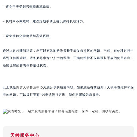
重庆市解放碑渝中区民权路28号英利国际金融中心写字楼20层01室（需提前预约）
– 避免手表受到强烈撞击或跌落。
黑龙江省大庆市萨尔图区会战大街天梭售后服务中心（需提前预约）
– 长时间不佩戴时，建议定期手动上链以保持机芯活力。
黑龙江省鹤岗市向阳区红军路天梭售后服务中心（需提前预约）
黑龙江省黑河市爱辉区中央街天梭售后服务中心（需提前预约）
– 避免接触化学物质和高温环境。
黑龙江省鸡西市鸡冠区红军路天梭售后服务中心（需提前预约）
黑龙江省佳木斯市向阳区长安路天梭售后服务中心（需提前预约）
通过上述步骤和建议，您可以有效地解决天梭手表发条损坏的问题。当然，在处理过程中
黑龙江省牡丹江市东安区太平路天梭售后服务中心（需提前预约）
遇到任何困难时，请务必寻求专业人士的帮助。正确的维护不仅能延长手表的使用寿命，
还能让您的爱表保持最佳状态。
黑龙江省七台河市桃山区大同街天梭售后服务中心（需提前预约）
黑龙江省齐齐哈尔市龙沙区龙华路天梭售后服务中心（需提前预约）
黑龙江省双鸭山市尖山区新兴大街天梭售后服务中心（需提前预约）
以上就是
廊坊天梭售后中心
为您分享的精彩内容。如果您还有其他关于天梭手表维护和保
黑龙江省绥化市北林区新华街与康庄路交叉口天梭售后服务中心（需提前预约）
养的问题，可以拨打页面400电话进行咨询，我们将竭诚为您服务。
黑龙江省伊春市伊美区通河路天梭售后服务中心（需提前预约）
吉林省白城市洮北区明仁南街天梭售后服务中心（需提前预约）
吉林省白山市浑江区浑江大街天梭售后服务中心（需提前预约）
吉林省吉林市船营区河南街天梭售后服务中心（需提前预约）
吉林省辽源市龙山区人民大街天梭售后服务中心（需提前预约）
天梭服务中心