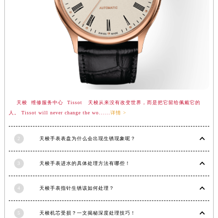
内蒙古自治区兴安盟市乌兰浩特市兴安大街天梭售后服务中心（需提前预约）
山西省大同市平城区迎宾街天梭售后服务中心（需提前预约）
山西省晋城市城区黄华街天梭售后服务中心（需提前预约）
山西省晋中市榆次区顺城街天梭售后服务中心（需提前预约）
山西省临汾市尧都区解放路天梭售后服务中心（需提前预约）
山西省吕梁市离石区永宁中路与建设街交叉口天梭售后服务中心（需提前预约）
山西省朔州市朔城区怡西路与鄯阳西街交汇处天梭售后服务中心（需提前预约）
天梭 维修服务中心 Tissot 天梭从来没有改变世界，而是把它留给佩戴它的
山西省忻州市忻府区和平东街与七一南路交叉口天梭售后服务中心（需提前预约）
人。 Tissot will never change the wo......
详情 >
山西省阳泉市郊区平阳东街与新城大道交叉口天梭售后服务中心（需提前预约）
山西省运城市盐湖区河东街天梭售后服务中心（需提前预约）
2
天梭手表表盘为什么会出现生锈现象呢？
山西省长治市潞州区英雄中路天梭售后服务中心（需提前预约）
山西省太原市迎泽区迎泽街道解放路15号亨得利名表维修授权店3楼天梭售后服务中心（需提前预约）
3
天梭手表进水的具体处理方法有哪些！
天津市和平区赤峰道136号天津国际金融中心26层2603室天梭售后服务中心（需提前预约）
安徽省安庆市迎江区人民路天梭售后服务中心（需提前预约）
4
天梭手表指针生锈该如何处理？
安徽省蚌埠市蚌山区淮河路天梭售后服务中心（需提前预约）
5
天梭机芯受损？一文揭秘深度处理技巧！
安徽省亳州市谯城区魏武大道天梭售后服务中心（需提前预约）