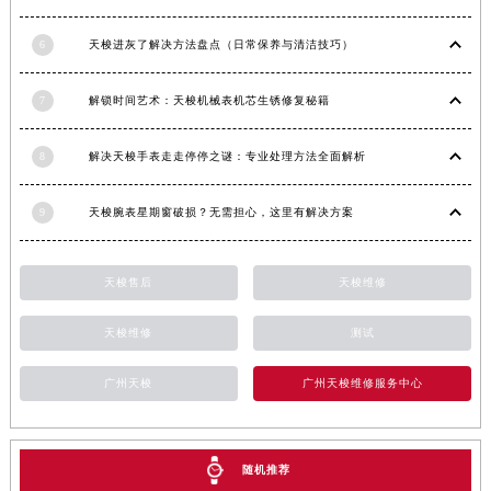
安徽省池州市贵池区长江路天梭售后服务中心（需提前预约）
6
天梭进灰了解决方法盘点（日常保养与清洁技巧）
安徽省滁州市琅琊区南谯北路天梭售后服务中心（需提前预约）
安徽省阜阳市颍州区颍州北路天梭售后服务中心（需提前预约）
7
解锁时间艺术：天梭机械表机芯生锈修复秘籍
安徽省淮北市相山区淮海路天梭售后服务中心（需提前预约）
安徽省淮南市田家庵区国庆中路天梭售后服务中心（需提前预约）
8
解决天梭手表走走停停之谜：专业处理方法全面解析
安徽省黄山市屯溪区黄山西路天梭售后服务中心（需提前预约）
安徽省六安市金安区解放中路天梭售后服务中心（需提前预约）
9
天梭腕表星期窗破损？无需担心，这里有解决方案
安徽省马鞍山市雨山区湖南西路天梭售后服务中心（需提前预约）
安徽省宿州市埇桥区人民中路天梭售后服务中心（需提前预约）
天梭售后
天梭维修
安徽省铜陵市铜官区石城大道天梭售后服务中心（需提前预约）
安徽省芜湖市镜湖区中山路步行街天梭售后服务中心（需提前预约）
天梭维修
测试
安徽省宣城市宣州区叠嶂西路天梭售后服务中心（需提前预约）
广州天梭
广州天梭维修服务中心
福建省龙岩市新罗区九一南路天梭售后服务中心（需提前预约）
福建省南平市建阳区人民西路天梭售后服务中心（需提前预约）
福建省宁德市蕉城区天湖东路天梭售后服务中心（需提前预约）
随机推荐
福建省莆田市城厢区霞林街道荔华东大道天梭售后服务中心（需提前预约）