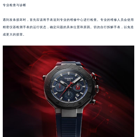
专业检查与诊断
成都市锦江区人民东路6号SAC东原中心写字楼24层2406B室（需提前预约）
重庆市江北区观音桥步行街2号融恒时代广场写字楼9层902室（需提前预约）
遇到发条损坏时，首先应该将手表送到专业的维修中心进行检查。专业的维修人员会使用
长沙市芙蓉区定王台街道建湘路393号世茂环球金融中心写字楼（芙蓉广场）10层13室（需提前预约）
精密仪器检测手表的运行状态，确定问题的具体位置和原因。切勿自行拆解手表，以免造
郑州市二七区铭功路10号华润大厦写字楼29层2905室（需提前预约）
成更大的损害。
太原市迎泽区解放路15号亨得利名表服务中心（品牌授权店）3层整层（需提前预约）
沈阳市沈河区中街路137号亨得利名表服务中心（品牌授权店）1层整层（需提前预约）
沈阳市沈河区中街路83号亨得利名表服务中心（品牌授权店）1层整层（需提前预约）
乌鲁木齐市天山区红山路26号时代广场（CCMALL）C座17层17-B（需提前预约）
温州市鹿城区锦绣路1067号置信广场10层1015室（需提前预约）
哈尔滨市道里区友谊西路600号富力中心T2座写字楼29层03室（需提前预约）
大连市中山区人民路15号国际金融大厦7层G室（需提前预约）
佛山市禅城区季华五路57号万科金融中心C座12层1205室（需提前预约）
东莞市东城街道鸿福东路1号民盈国贸中心T1写字楼9层907室（需提前预约）
无锡市梁溪区人民中路139号恒隆广场写字楼1座11层1104室（需提前预约）
南通市崇川区工农路57号圆融广场写字楼16层1603室（需提前预约）
苏州市苏州工业园区星港街199号苏州中心办公楼C座22层08室（需提前预约）