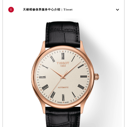
河南省信阳市浉河区东方红大道天梭售后服务中心（需提前预约）
1
天梭维修保养服务中心介绍 | Tissot
河南省许昌市魏都区建安大道与八龙路交叉口天梭售后服务中心（需提前预约）
河南省郑州市二七区民主路10号华润大厦29层2905室天梭售后服务中心（需提前预约）
河南省周口市川汇区七一路天梭售后服务中心（需提前预约）
河南省驻马店市驿城区乐山大道与置地大道交叉口天梭售后服务中心（需提前预约）
湖北省鄂州市鄂城区文星大道天梭售后服务中心（需提前预约）
湖北省黄冈市黄州区赤壁大道天梭售后服务中心（需提前预约）
湖北省黄石市黄石港区武汉路天梭售后服务中心（需提前预约）
湖北省荆门市东宝中天街步行街天梭售后服务中心（需提前预约）
湖北省荆州市荆州区荆中路天梭售后服务中心（需提前预约）
湖北省十堰市茅箭区人民北路天梭售后服务中心（需提前预约）
湖北省随州市曾都区青年路天梭售后服务中心（需提前预约）
湖北省咸宁市咸安区长安大道天梭售后服务中心（需提前预约）
湖北省襄阳市樊城区长虹路与人民路交叉口天梭售后服务中心（需提前预约）
湖北省孝感市孝南区复兴大道天梭售后服务中心（需提前预约）
湖北省宜昌市西陵区夷陵大道与港窑路天梭售后服务中心（需提前预约）