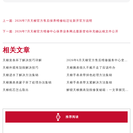
香港特别行政区金钟区中西区金钟道天梭售后服务中心（需提前预约）
香港特别行政区九龙区油尖旺区弥敦道天梭售后服务中心（需提前预约）
上一篇:
2026年7月天梭官方售后保养维修站迁址新开官方说明
香港特别行政区铜锣湾区湾仔区轩尼诗道天梭售后服务中心（需提前预约）
河南省安阳市文峰区解放大道天梭售后服务中心（需提前预约）
下一篇:
2026年7月天梭官方维修中心保养业务网点最新变动补充确认稿文件公开
河南省鹤壁市淇滨区九州路天梭售后服务中心（需提前预约）
河南省济源市沁园街道济水大道天梭售后服务中心（需提前预约）
相关文章
河南省焦作市解放区解放路天梭售后服务中心（需提前预约）
天梭发条坏了解决技巧详解
2026年6月天梭官方售后维修服务中心变动及保养点新增消息告知全体表主完毕
河南省开封市鼓楼区中山路天梭售后服务中心（需提前预约）
天梭外观有划痕解决技巧
天梭腕表很久不戴不走了应该咋办
河南省洛阳市西工区中州中路与解放路交叉口天梭售后服务中心（需提前预约）
天梭进水了解决方法集锦
天梭手表表带掉色处理方法集锦
河南省漯河市源汇区交通路天梭售后服务中心（需提前预约）
天梭腕表表蒙子坏了处理办法集锦
天梭手表表带太紧解决方法集锦
河南省南阳市宛城区范蠡东路与南都路交叉口天梭售后服务中心（需提前预约）
天梭机芯怎么取出
解锁天梭腕表划痕修复秘籍：一文掌握完美保养技巧
河南省平顶山市卫东区建设路天梭售后服务中心（需提前预约）
河南省濮阳市大华龙区开州路绿城路交叉口天梭售后服务中心（需提前预约）
河南省三门峡市湖滨区和平路天梭售后服务中心（需提前预约）
推荐阅读
河南省商丘市梁园区神火大道天梭售后服务中心（需提前预约）
河南省新乡市红旗区人民路天梭售后服务中心（需提前预约）