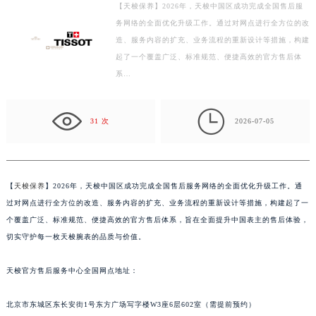
【天梭保养】2026年，天梭中国区成功完成全国售后服
徐州市鼓楼区淮海东路29号苏宁广场IFC国际金融中心写字楼35层3508室（需提前预约）
务网络的全面优化升级工作。通过对网点进行全方位的改
扬州市邗江区国展路29号星耀天地写字楼1号楼18层1803室（需提前预约）
造、服务内容的扩充、业务流程的重新设计等措施，构建
盐城市盐都区世纪大道5号盐城金融城写字楼1号楼16层1604室（需提前预约）
起了一个覆盖广泛、标准规范、便捷高效的官方售后体
泰州市海陵区永定东路399号置地商务中心东塔写字楼（华润万象城）17层1706室（需提前预约）
系…
宁波市江北区大闸南路500号来福士广场办公楼20层2009室（需提前预约）

杭州市上城区钱江路1366号华润大厦写字楼A座5层503-5室（需提前预约）
31 次
2026-07-05
金华市金东区东市南街777号金华万达广场写字楼4号楼22层2209室（需提前预约）
绍兴市越城区胜利东路379号世茂天际中心写字楼8层805室（需提前预约）
嘉兴市南湖区广益路705号嘉兴世界贸易中心写字楼A座13层1304室（需提前预约）
【
天梭保养
】2026年，天梭中国区成功完成全国售后服务网络的全面优化升级工作。通
南昌市红谷滩新区红谷中大道998号绿地双子塔（中央广场）A1座办公楼14层07室（需提前预约）
过对网点进行全方位的改造、服务内容的扩充、业务流程的重新设计等措施，构建起了一
济南市历下区经十路11111号华润中心写字楼（万象城）15层1508室（需提前预约）
个覆盖广泛、标准规范、便捷高效的官方售后体系，旨在全面提升中国表主的售后体验，
广州市天河区天河路230号万菱汇国际中心写字楼A塔7层704室（需提前预约）
切实守护每一枚天梭腕表的品质与价值。
广州市越秀区环市东路371-375号世界贸易中心大厦南塔写字楼15层07室（需提前预约）
深圳市罗湖区深南东路5001号华润大厦写字楼17层1701室（需提前预约）
天梭官方售后服务中心全国网点地址：
惠州市惠城区江北文昌一路7号华贸大厦写字楼1座30层05室（需提前预约）
北京市东城区东长安街1号东方广场写字楼W3座6层602室（需提前预约）
厦门市思明区湖滨东路95号华润大厦写字楼B座11层1104室（需提前预约）