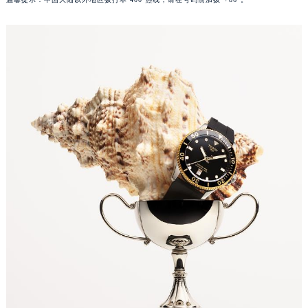
广东省梅州市梅江区金燕大道天梭售后服务中心（需提前预约）
广东省清远市清城区湖西路天梭售后服务中心（需提前预约）
广东省汕头市龙湖区长平路天梭售后服务中心（需提前预约）
广东省汕尾市城区香洲街道园林社区翠园街天梭售后服务中心（需提前预约）
广东省韶关市武江区芙蓉新区与老城中心交汇处天梭售后服务中心（需提前预约）
广东省深圳市罗湖区深南东路5001号华润大厦17层1701室天梭售后服务中心（需提前预约）
广东省阳江市江城区东风一路天梭售后服务中心（需提前预约）
广东省云浮市云城区金山路天梭售后服务中心（需提前预约）
广东省湛江市赤坎区观海北路天梭售后服务中心（需提前预约）
广东省肇庆市端州区信安大道与砚都大道交汇处天梭售后服务中心（需提前预约）
广西壮族自治区百色市右江区中山二路天梭售后服务中心（需提前预约）
广西壮族自治区北海市海城区北京路天梭售后服务中心（需提前预约）
广西壮族自治区崇左市江州区石景林街道友谊大道与丽川路交汇处天梭售后服务中心（需提前预约）
广西壮族自治区防城港市港口区金花茶大道天梭售后服务中心（需提前预约）
广西壮族自治区贵港市港北区港城街道布山大道与仙衣路交叉口天梭售后服务中心（需提前预约）
广西壮族自治区桂林市秀峰区红岭路天梭售后服务中心（需提前预约）