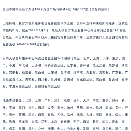
安徽省亳州市谯城区魏武大道天梭售后服务中心（需提前预约）
唐山市路南区新华东道100号万达广场写字楼A座10层1002室（需提前预约）
安徽省池州市贵池区长江路天梭售后服务中心（需提前预约）
安徽省滁州市琅琊区南谯北路天梭售后服务中心（需提前预约）
上述所有天梭官方售后服务地址服务范围均为全国，全部可选择到店或邮寄服务，注意提
安徽省阜阳市颍州区颍州北路天梭售后服务中心（需提前预约）
前预约即可。截至2026年7月5日，最新天梭官方售后服务中心网点布局已覆盖34个省级
行政区，中国所有省份均可找到天梭的官方售后服务门店，注意需拨打天梭全国官方售后
安徽省淮北市相山区淮海路天梭售后服务中心（需提前预约）
服务热线:400-801-5061进行预约。
安徽省淮南市田家庵区国庆中路天梭售后服务中心（需提前预约）
安徽省黄山市屯溪区黄山西路天梭售后服务中心（需提前预约）
目前天梭售后服务中心网点已覆盖全国34个省级行政区：北京、上海、天津、重庆、澳
安徽省六安市金安区解放中路天梭售后服务中心（需提前预约）
门、香港、河北省、山西省、内蒙古自治区、辽宁省、吉林省、黑龙江省、江苏省、浙江
安徽省马鞍山市雨山区湖南西路天梭售后服务中心（需提前预约）
省、安徽省、福建省、江西省、山东省、台湾省、河南省、湖北省、湖南省、广东省、广
安徽省宿州市埇桥区人民中路天梭售后服务中心（需提前预约）
西壮族自治区、海南省、四川省、贵州省、云南省、西藏自治区、陕西省、甘肃省、青海
省、宁夏回族自治区、新疆维吾尔自治区；
安徽省铜陵市铜官区石城大道天梭售后服务中心（需提前预约）
安徽省芜湖市镜湖区中山路步行街天梭售后服务中心（需提前预约）
地级市已覆盖：北京、上海、广州、深圳、成都、杭州、天津、南京、重庆、郑州、长
安徽省宣城市宣州区叠嶂西路天梭售后服务中心（需提前预约）
沙、宁波、厦门、福州、南昌、金华、嘉兴、扬州、常州、绍兴、徐州、盐城、泰州、济
福建省龙岩市新罗区九一南路天梭售后服务中心（需提前预约）
南、惠州、苏州、武汉、西安、青岛、无锡、温州、沈阳、大连、海口、三亚、佛山、东
福建省南平市建阳区人民西路天梭售后服务中心（需提前预约）
莞、珠海、哈尔滨、合肥、昆明、太原、石家庄、南宁、南通、长春、烟台、唐山、廊
福建省宁德市蕉城区天湖东路天梭售后服务中心（需提前预约）
坊、保定、贵阳、泉州、台州、湖州、中山、乌鲁木齐、洛阳、邯郸、秦皇岛、澳门、西