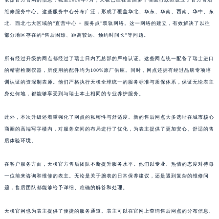
江西省景德镇市珠山区珠山中路天梭售后服务中心（需提前预约）
维修服务中心。这些服务中心分布广泛，形成了覆盖华北、华东、华南、西南、华中、东
江西省九江市浔阳区浔阳路天梭售后服务中心（需提前预约）
北、西北七大区域的“直营中心 + 服务点”双轨网络。这一网络的建立，有效解决了以往
部分地区存在的“售后困难、距离较远、预约时间长”等问题。
江西省南昌市红谷滩新区红谷中大道998号绿地双子塔（中央广场）A1座办公楼14层1407室天梭售后服务中心（需提前预约）
江西省萍乡市安源区萍安北大道与康庄路交叉口天梭售后服务中心（需提前预约）
所有经过升级的网点都经过了瑞士日内瓦总部的严格认证。这些网点统一配备了瑞士进口
江西省上饶市信州区滨江西路天梭售后服务中心（需提前预约）
的精密检测仪器，所使用的配件均为100%原厂供应。同时，网点还拥有经过品牌专项培
江西省新余市渝水区北湖西路天梭售后服务中心（需提前预约）
训认证的资深制表师。他们严格执行天梭全球统一的服务标准与质保体系，保证无论表主
江西省宜春市袁州区中山中路天梭售后服务中心（需提前预约）
身处何地，都能够享受到与瑞士本土相同的专业养护服务。
江西省鹰潭市月湖区胜利东路天梭售后服务中心（需提前预约）
此外，本次升级还着重强化了网点的私密性与舒适度。新的售后网点大多选址在城市核心
山东省德州市德城区东风中路天梭售后服务中心（需提前预约）
商圈的高端写字楼内，对服务空间的布局进行了优化，为表主提供了更加安心、舒适的售
山东省东营市东营区济南路天梭售后服务中心（需提前预约）
后体验环境。
山东省济南市历下区经十路11111号华润中心写字楼（万象城）15层1508室天梭售后服务中心（需提前预约）
山东省济宁市任城区太白楼路天梭售后服务中心（需提前预约）
在客户服务方面，天梭官方售后团队不断提升服务水平。他们以专业、热情的态度对待每
山东省莱芜市文化南路8号银座商城名表维修一楼名表维修天梭售后服务中心（需提前预约）
一位前来咨询和维修的表主。无论是关于腕表的日常保养建议，还是遇到复杂的维修问
山东省临沂市兰山区解放路天梭售后服务中心（需提前预约）
题，售后团队都能够给予详细、准确的解答和处理。
山东省日照市东港区烟台路天梭售后服务中心（需提前预约）
天梭官网也为表主提供了便捷的服务通道。表主可以在官网上查询售后网点的分布信息、
山东省泰安市泰山区财源街道泰山大街天梭售后服务中心（需提前预约）