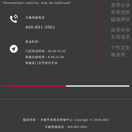
"Extraordinary creativity, from the traditional"
表带生锈
陕西省榆林市榆阳区长兴路天梭售后服务中心（需提前预约）
表带划痕
新疆维吾尔自治区阿克苏市东大街天梭售后服务中心（需提前预约）

天梭维修电话
磕碰摔坏
新疆维吾尔自治区阿拉尔市胜利大道天梭售后服务中心（需提前预约）
400-801-5061
保养价格
新疆维吾尔自治区阿拉山口市友好路天梭售后服务中心（需提前预约）
全面保养
新疆维吾尔自治区阿勒泰市解放路天梭售后服务中心（需提前预约）
营业时间：

个性定制
新疆维吾尔自治区阿图什市光明路天梭售后服务中心（需提前预约）
门店营业时间：09:00-19:30
截表带、
新疆维吾尔自治区白杨市军垦路天梭售后服务中心（需提前预约）
客服在线时间：8:00-22:00
客服及门店节假日不休
新疆维吾尔自治区北屯市团结路天梭售后服务中心（需提前预约）
新疆维吾尔自治区博乐市博乐市北京路天梭售后服务中心（需提前预约）
新疆维吾尔自治区昌吉市延安北路天梭售后服务中心（需提前预约）
新疆维吾尔自治区阜康市博峰路天梭售后服务中心（需提前预约）
新疆维吾尔自治区哈密市伊州区建国北路天梭售后服务中心（需提前预约）
新疆维吾尔自治区和田市和田市北京西路天梭售后服务中心（需提前预约）
新疆维吾尔自治区胡杨河市胡杨河市胡杨路天梭售后服务中心（需提前预约）
版权所有：
天梭手表售后维修中心
Copyright © 2018-2032
新疆维吾尔自治区霍尔果斯市亚欧北路天梭售后服务中心（需提前预约）
天梭维修电话：
400-801-5061
新疆维吾尔自治区喀什市解放北路天梭售后服务中心（需提前预约）