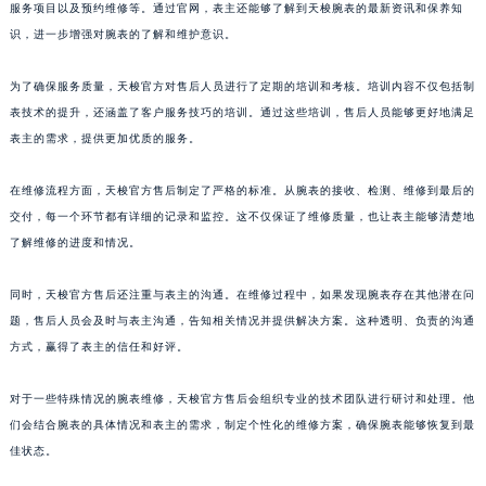
服务项目以及预约维修等。通过官网，表主还能够了解到天梭腕表的最新资讯和保养知
山东省威海市环翠区新威海路89号振华商厦一楼名表维修天梭售后服务中心（需提前预约）
识，进一步增强对腕表的了解和维护意识。
山东省潍坊市奎文区东风东街天梭售后服务中心（需提前预约）
山东省枣庄市滕州市北辛路与善国路交叉口天梭售后服务中心（需提前预约）
为了确保服务质量，天梭官方对售后人员进行了定期的培训和考核。培训内容不仅包括制
山东省淄博市张店区金晶大道天梭售后服务中心（需提前预约）
表技术的提升，还涵盖了客户服务技巧的培训。通过这些培训，售后人员能够更好地满足
表主的需求，提供更加优质的服务。
上海市黄浦区南京东路299号宏伊国际广场写字楼8层806室天梭售后服务中心（需提前预约）
上海市徐汇区虹桥路3号港汇中心2座37层3705室天梭售后服务中心（需提前预约）
在维修流程方面，天梭官方售后制定了严格的标准。从腕表的接收、检测、维修到最后的
浙江省杭州市上城区钱江路1366号华润大厦A座5层503-5室天梭售后服务中心（需提前预约）
交付，每一个环节都有详细的记录和监控。这不仅保证了维修质量，也让表主能够清楚地
浙江省湖州市吴兴区劳动路天梭售后服务中心（需提前预约）
了解维修的进度和情况。
浙江省嘉兴市南湖区广益路705号嘉兴世界贸易中心A座13层1304室天梭售后服务中心（需提前预约）
浙江省金华市金东区东市南街777号金华万达广场4号楼22楼2209室天梭售后服务中心（需提前预约）
同时，天梭官方售后还注重与表主的沟通。在维修过程中，如果发现腕表存在其他潜在问
题，售后人员会及时与表主沟通，告知相关情况并提供解决方案。这种透明、负责的沟通
浙江省丽水市莲都区解放街天梭售后服务中心（需提前预约）
方式，赢得了表主的信任和好评。
浙江省宁波市江北区大闸南路500号来福士广场办公楼20层2009室天梭售后服务中心（需提前预约）
浙江省衢州市柯城区上街天梭售后服务中心（需提前预约）
对于一些特殊情况的腕表维修，天梭官方售后会组织专业的技术团队进行研讨和处理。他
浙江省绍兴市越城区胜利东路379号世茂天际中心写字楼8层805室天梭售后服务中心（需提前预约）
们会结合腕表的具体情况和表主的需求，制定个性化的维修方案，确保腕表能够恢复到最
浙江省舟山市定海区解放东路天梭售后服务中心（需提前预约）
佳状态。
澳门特别行政区大堂区议事亭前地（新马路）天梭售后服务中心（需提前预约）