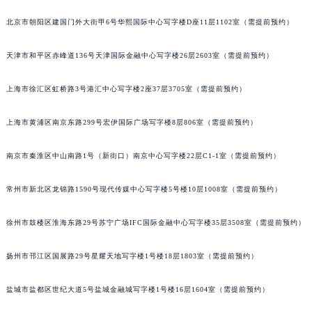
福州市鼓楼区五四路128-1号恒力城写字楼15层03室（需提前预约）
北京市朝阳区建国门外大街甲6号华熙国际中心写字楼D座11层1102室（需提前预约）
成都市锦江区人民东路6号SAC东原中心写字楼24层2406B室（需提前预约）
重庆市江北区观音桥步行街2号融恒时代广场写字楼9层902室（需提前预约）
天津市和平区赤峰道136号天津国际金融中心写字楼26层2603室（需提前预约）
长沙市芙蓉区定王台街道建湘路393号世茂环球金融中心写字楼（芙蓉广场）10层13室（需提前预约）
上海市徐汇区虹桥路3号港汇中心写字楼2座37层3705室（需提前预约）
郑州市二七区铭功路10号华润大厦写字楼29层2905室（需提前预约）
太原市迎泽区解放路15号亨得利名表服务中心（品牌授权店）3层整层（需提前预约）
上海市黄浦区南京东路299号宏伊国际广场写字楼8层806室（需提前预约）
沈阳市沈河区中街路137号亨得利名表服务中心（品牌授权店）1层整层（需提前预约）
沈阳市沈河区中街路83号亨得利名表服务中心（品牌授权店）1层整层（需提前预约）
南京市秦淮区中山南路1号（新街口）南京中心写字楼22层C1-1室（需提前预约）
乌鲁木齐市天山区红山路26号时代广场（CCMALL）C座17层17-B（需提前预约）
温州市鹿城区锦绣路1067号置信广场10层1015室（需提前预约）
常州市新北区龙锦路1590号现代传媒中心写字楼5号楼10层1008室（需提前预约）
哈尔滨市道里区友谊西路600号富力中心T2座写字楼29层03室（需提前预约）
徐州市鼓楼区淮海东路29号苏宁广场IFC国际金融中心写字楼35层3508室（需提前预约）
大连市中山区人民路15号国际金融大厦7层G室（需提前预约）
佛山市禅城区季华五路57号万科金融中心C座12层1205室（需提前预约）
扬州市邗江区国展路29号星耀天地写字楼1号楼18层1803室（需提前预约）
东莞市东城街道鸿福东路1号民盈国贸中心T1写字楼9层907室（需提前预约）
无锡市梁溪区人民中路139号恒隆广场写字楼1座11层1104室（需提前预约）
盐城市盐都区世纪大道5号盐城金融城写字楼1号楼16层1604室（需提前预约）
南通市崇川区工农路57号圆融广场写字楼16层1603室（需提前预约）