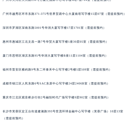
甘肃省兰州市七里河区西津西路16号兰州中心写字楼21层2102室（需提前预约）
重庆市解放碑渝中区民权路28号英利国际金融中心写字楼20层01室（需提前预约）
广州市越秀区环市东路371-375号世界贸易中心大厦南塔写字楼15层07室（需提前预约）
黑龙江省大庆市萨尔图区会战大街天梭售后服务中心（需提前预约）
深圳市罗湖区深南东路5001号华润大厦写字楼17层1701室（需提前预约）
黑龙江省鹤岗市向阳区红军路天梭售后服务中心（需提前预约）
黑龙江省黑河市爱辉区中央街天梭售后服务中心（需提前预约）
惠州市惠城区江北文昌一路7号华贸大厦写字楼1座30层05室（需提前预约）
黑龙江省鸡西市鸡冠区红军路天梭售后服务中心（需提前预约）
黑龙江省佳木斯市向阳区长安路天梭售后服务中心（需提前预约）
厦门市思明区湖滨东路95号华润大厦写字楼B座11层1104室（需提前预约）
黑龙江省牡丹江市东安区太平路天梭售后服务中心（需提前预约）
福州市晋安区横屿路9号东二环泰禾中心写字楼2号楼5层509室（需提前预约）
黑龙江省七台河市桃山区大同街天梭售后服务中心（需提前预约）
黑龙江省齐齐哈尔市龙沙区龙华路天梭售后服务中心（需提前预约）
成都市锦江区人民东路6号SAC东原中心写字楼24层2406B室（需提前预约）
黑龙江省双鸭山市尖山区新兴大街天梭售后服务中心（需提前预约）
黑龙江省绥化市北林区新华街与康庄路交叉口天梭售后服务中心（需提前预约）
重庆市江北区观音桥步行街2号融恒时代广场写字楼9层902室（需提前预约）
黑龙江省伊春市伊美区通河路天梭售后服务中心（需提前预约）
吉林省白城市洮北区明仁南街天梭售后服务中心（需提前预约）
长沙市芙蓉区定王台街道建湘路393号世茂环球金融中心写字楼（芙蓉广场）10层13室
（需提前预约）
吉林省白山市浑江区浑江大街天梭售后服务中心（需提前预约）
吉林省吉林市船营区河南街天梭售后服务中心（需提前预约）