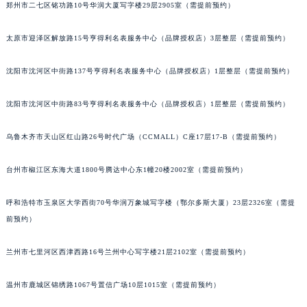
郑州市二七区铭功路10号华润大厦写字楼29层2905室（需提前预约）
吉林省辽源市龙山区人民大街天梭售后服务中心（需提前预约）
吉林省梅河口市新华街道梅河大街天梭售后服务中心（需提前预约）
太原市迎泽区解放路15号亨得利名表服务中心（品牌授权店）3层整层（需提前预约）
吉林省四平市铁东区紫气大路与南九经街交汇处天梭售后服务中心（需提前预约）
吉林省松原市宁江区五环大街天梭售后服务中心（需提前预约）
沈阳市沈河区中街路137号亨得利名表服务中心（品牌授权店）1层整层（需提前预约）
吉林省通化市东昌区环通乡江南大街天梭售后服务中心（需提前预约）
沈阳市沈河区中街路83号亨得利名表服务中心（品牌授权店）1层整层（需提前预约）
吉林省延边市延吉市解放路天梭售后服务中心（需提前预约）
辽宁省鞍山市铁东区站前街天梭售后服务中心（需提前预约）
乌鲁木齐市天山区红山路26号时代广场（CCMALL）C座17层17-B（需提前预约）
辽宁省本溪市平山区胜利路天梭售后服务中心（需提前预约）
辽宁省朝阳市双塔区新华路天梭售后服务中心（需提前预约）
台州市椒江区东海大道1800号腾达中心东1幢20楼2002室（需提前预约）
辽宁省丹东市振兴区七经街天梭售后服务中心（需提前预约）
呼和浩特市玉泉区大学西街70号华润万象城写字楼（鄂尔多斯大厦）23层2326室（需提
辽宁省抚顺市新抚区东一路天梭售后服务中心（需提前预约）
前预约）
辽宁省阜新市海州区解放大街天梭售后服务中心（需提前预约）
辽宁省葫芦岛市连山区中央路天梭售后服务中心（需提前预约）
兰州市七里河区西津西路16号兰州中心写字楼21层2102室（需提前预约）
辽宁省锦州市古塔区中央大街天梭售后服务中心（需提前预约）
辽宁省辽阳市白塔区新运大街天梭售后服务中心（需提前预约）
温州市鹿城区锦绣路1067号置信广场10层1015室（需提前预约）
辽宁省盘锦市兴隆台区石油大街天梭售后服务中心（需提前预约）