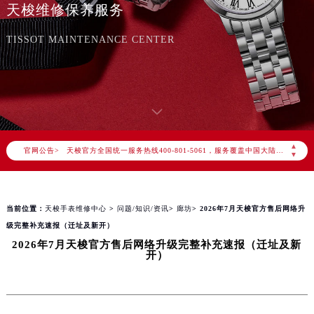
天梭维修保养服务
TISSOT MAINTENANCE CENTER
2026年8月天梭中国区售后服务网络优化升级公告
2026年8月天梭全国官方售后客户服务热线：400-801-5061
▲
官网公告>
天梭官方全国统一服务热线400-801-5061，服务覆盖中国大陆、香港、澳门、台湾全部区域（非大陆需加拨“+86”）
▼
2026年8月天梭售后服务中心最新网点地址：
北京市朝阳区建国门外大街甲6号华熙国际中心写字楼D座11层1102室（北京总部）（需提前预约）
当前位置：
天梭手表维修中心
>
问题/知识/资讯
>
廊坊
> 2026年7月天梭官方售后网络升
北京市东城区东长安街1号东方广场写字楼W3座6层602室（需提前预约）
级完整补充速报（迁址及新开）
天津市和平区赤峰道136号天津国际金融中心写字楼26层2603室（需提前预约）
2026年7月天梭官方售后网络升级完整补充速报（迁址及新
上海市徐汇区虹桥路3号港汇中心写字楼2座37层3705室（需提前预约）
开）
上海市黄浦区南京东路299号宏伊国际广场写字楼8层806室（需提前预约）
南京市秦淮区中山南路1号（新街口）南京中心写字楼22层C1-1室（需提前预约）
常州市新北区龙锦路1590号现代传媒中心写字楼5号楼10层1008室（需提前预约）