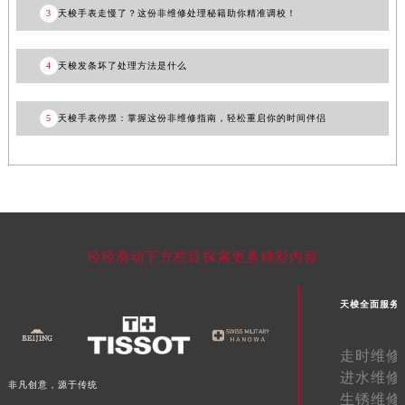
3
天梭手表走慢了？这份非维修处理秘籍助你精准调校！
青海省果洛藏族自治州玛沁县团结路天梭售后服务中心（需提前预约）
青海省海北藏族自治州海晏县将军路天梭售后服务中心（需提前预约）
4
天梭发条坏了处理方法是什么
青海省海东市乐都区滨河路天梭售后服务中心（需提前预约）
青海省海南藏族自治州共和县青海湖大街天梭售后服务中心（需提前预约）
5
天梭手表停摆：掌握这份非维修指南，轻松重启你的时间伴侣
青海省海西蒙古族藏族自治州德令哈市柴达木路天梭售后服务中心（需提前预约）
青海省黄南藏族自治州同仁市德合隆路天梭售后服务中心（需提前预约）
青海省西宁市城西区海湖新区西关大道天梭售后服务中心（需提前预约）
青海省玉树藏族自治州结古镇胜利路天梭售后服务中心（需提前预约）
陕西省安康市汉滨区金州路天梭售后服务中心（需提前预约）
陕西省宝鸡市渭滨区经二路天梭售后服务中心（需提前预约）
轻轻滑动下方栏目探索更多精彩内容
陕西省汉中市汉台区北大街天梭售后服务中心（需提前预约）
陕西省商洛市商州区州城街天梭售后服务中心（需提前预约）
天梭全面服务
陕西省铜川市王益区红旗街天梭售后服务中心（需提前预约）
陕西省渭南市临渭区东风大街天梭售后服务中心（需提前预约）
走时维修
陕西省咸阳市秦都区沣西新城统一西路与白马河路交汇处天梭售后服务中心（需提前预约）
进水维修
非凡创意，源于传统
生锈维修
陕西省延安市宝塔区中心街天梭售后服务中心（需提前预约）