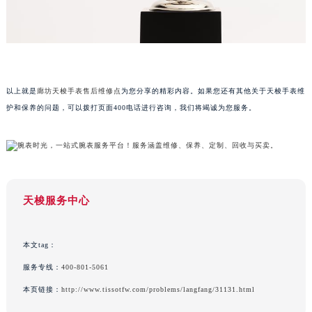
广西壮族自治区河池市金城江区金城江街道朝阳路天梭售后服务中心（需提前预约）
广西壮族自治区贺州市八步区城东街道灵峰南路天梭售后服务中心（需提前预约）
广西壮族自治区来宾市兴宾区桂中大道天梭售后服务中心（需提前预约）
广西壮族自治区柳州市城中区中山中路天梭售后服务中心（需提前预约）
以上就是
廊坊天梭手表售后维修点
为您分享的精彩内容。如果您还有其他关于天梭手表维
广西壮族自治区钦州市钦南区金海湾东大街天梭售后服务中心（需提前预约）
护和保养的问题，可以拨打页面400电话进行咨询，我们将竭诚为您服务。
广西壮族自治区梧州市万秀区龙湖镇高旺路天梭售后服务中心（需提前预约）
广西壮族自治区玉林市玉州区金玉路天梭售后服务中心（需提前预约）
海南省儋州市儋州市那大镇兰洋北路天梭售后服务中心（需提前预约）
海南省东方市八所镇解放西路天梭售后服务中心（需提前预约）
海南省琼海市嘉积镇东风路天梭售后服务中心（需提前预约）
天梭服务中心
海南省三沙市西沙区西沙群岛永兴岛北京路天梭售后服务中心（需提前预约）
海南省三亚市吉阳区迎宾路天梭售后服务中心（需提前预约）
本文tag：
海南省万宁市万城镇解放路天梭售后服务中心（需提前预约）
海南省文昌市文城镇教育东路天梭售后服务中心（需提前预约）
服务专线：
400-801-5061
海南省五指山市通什镇三月三大道天梭售后服务中心（需提前预约）
本页链接：
http://www.tissotfw.com/problems/langfang/31131.html
香港特别行政区尖沙咀区油尖旺区广东道天梭售后服务中心（需提前预约）