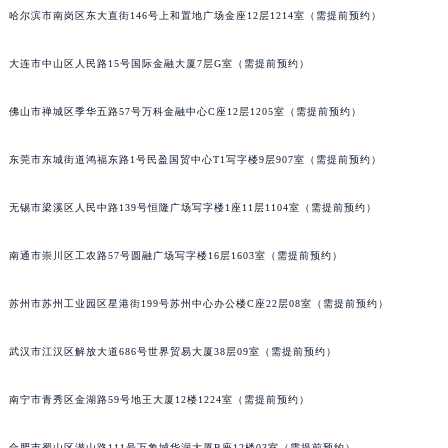
哈尔滨市南岗区东大直街146号上和置地广场金座12层1214室（需提前预约）
辽宁省铁岭市银州区南马路天梭售后服务中心（需提前预约）
辽宁省营口市站前区市府路与渤海大街交叉口天梭售后服务中心（需提前预约）
大连市中山区人民路15号国际金融大厦7层G室（需提前预约）
辽宁省沈阳市沈河区中街路137号亨得利名表维修授权店1楼天梭售后服务中心（需提前预约）
辽宁省沈阳市沈河区中街路83号亨得利名表维修授权店1楼天梭售后服务中心（需提前预约）
佛山市禅城区季华五路57号万科金融中心C座12层1205室（需提前预约）
北京市朝阳区建国门外大街甲6号华熙国际中心D座11层1102室天梭售后服务中心（北京总部）（需提前预约）
北京市东城区东长安街1号王府井东方广场W3座6层602室天梭售后服务中心（需提前预约）
东莞市东城街道鸿福东路1号民盈国贸中心T1写字楼9层907室（需提前预约）
河北省保定市竞秀区朝阳北大街北国先天下天梭售后服务中心（需提前预约）
无锡市梁溪区人民中路139号恒隆广场写字楼1座11层1104室（需提前预约）
内蒙古自治区阿拉善盟市左旗土尔扈特大街天梭售后服务中心（需提前预约）
内蒙古自治区巴彦淖尔市临河区新华街天梭售后服务中心（需提前预约）
南通市崇川区工农路57号圆融广场写字楼16层1603室（需提前预约）
内蒙古自治区包头市青山区幸福路甲3号王府井百货名表维修天梭售后服务中心（需提前预约）
内蒙古自治区赤峰市红山区哈达街天梭售后服务中心（需提前预约）
苏州市苏州工业园区星港街199号苏州中心办公楼C座22层08室（需提前预约）
内蒙古自治区鄂尔多斯市东胜区伊金霍洛街天梭售后服务中心（需提前预约）
武汉市江汉区解放大道686号世界贸易大厦38层09室（需提前预约）
内蒙古自治区呼伦贝尔市海拉尔区中央街天梭售后服务中心（需提前预约）
内蒙古自治区通辽市科尔沁区明仁大街天梭售后服务中心（需提前预约）
南宁市青秀区金湖路59号地王大厦12楼1224室（需提前预约）
内蒙古自治区乌海市海勃湾区人民南路天梭售后服务中心（需提前预约）
内蒙古自治区乌兰察布市集宁区恩和大街天梭售后服务中心（需提前预约）
合肥市蜀山区潜山路111号万象城华润大厦B座12楼03室（需提前预约）