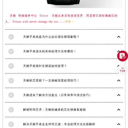
湖南省常德市武陵区人民路天梭售后服务中心（需提前预约）
湖南省郴州市北湖区国庆北路天梭售后服务中心（需提前预约）
天梭 维修服务中心 Tissot 天梭从来没有改变世界，而是把它留给佩戴它的
湖南省衡阳市雁峰区解放路天梭售后服务中心（需提前预约）
人。 Tissot will never change the wo......
详情 >
湖南省怀化市鹤城区迎丰中路天梭售后服务中心（需提前预约）
2
天梭手表表盘为什么会出现生锈现象呢？
湖南省娄底市娄星区长青街天梭售后服务中心（需提前预约）
湖南省邵阳市双清区东风路天梭售后服务中心（需提前预约）
3
天梭手表进水的具体处理方法有哪些！
湖南省湘潭市雨湖区莲城大道天梭售后服务中心（需提前预约）

湖南省益阳市赫山区桃花仑路天梭售后服务中心（需提前预约）
4
天梭手表指针生锈该如何处理？

湖南省永州市冷水滩区永州大道与中兴路交叉口天梭售后服务中心（需提前预约）
湖南省岳阳市岳阳楼区东茅岭路天梭售后服务中心（需提前预约）
5
天梭机芯受损？一文揭秘深度处理技巧！
湖南省张家界市永定区解放路天梭售后服务中心（需提前预约）
湖南省长沙市芙蓉区建湘路393号世茂环球金融中心写字楼10层1013室天梭售后服务中心（需提前预约）
6
天梭进灰了解决方法盘点（日常保养与清洁技巧）
湖南省株洲市芦淞区建设南路天梭售后服务中心（需提前预约）
甘肃省白银市白银区北京路天梭售后服务中心（需提前预约）
7
解锁时间艺术：天梭机械表机芯生锈修复秘籍
甘肃省定西市安定区解放路天梭售后服务中心（需提前预约）
8
解决天梭手表走走停停之谜：专业处理方法全面解析
甘肃省敦煌市沙州镇阳关中路天梭售后服务中心（需提前预约）