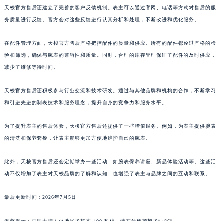
天梭官方售后还建立了完善的客户反馈机制。表主可以通过官网、电话等方式对售后的服
澳门特别行政区风顺堂区南湾大马路天梭售后服务中心（需提前预约）
务质量进行反馈。官方会对这些反馈进行认真分析和处理，不断改进和优化服务。
澳门特别行政区花地玛堂区关闸广场天梭售后服务中心（需提前预约）
澳门特别行政区花王堂区大三巴商圈天梭售后服务中心（需提前预约）
在配件管理方面，天梭官方售后严格把控配件的质量和供应。所有的配件都经过严格的检
澳门特别行政区嘉模堂区官也街天梭售后服务中心（需提前预约）
验和筛选，确保与腕表的兼容性和质量。同时，合理的库存管理保证了配件的及时供应，
澳门省路氹城市金光大道天梭售后服务中心（需提前预约）
减少了维修等待时间。
澳门特别行政区望德堂区塔石广场天梭售后服务中心（需提前预约）
天梭官方售后还积极参与行业交流和技术研发。通过与其他品牌和机构的合作，不断学习
福建省福州市鼓楼区五四路128-1号恒力城写字楼15层03室天梭售后服务中心（需提前预约）
和引进先进的制表技术和服务理念，提升自身的竞争力和服务水平。
福建省厦门市思明区湖滨东路95号万象城华润大厦B座11层1104室天梭售后服务中心（需提前预约）
广东省潮州市潮安区新风路与潮汕路交汇处天梭售后服务中心（需提前预约）
为了提升表主的售后体验，天梭官方售后还提供了一些增值服务。例如，为表主提供腕表
广东省广州市天河区天河路230号万菱汇国际中心A塔7层704室天梭售后服务中心（需提前预约）
的清洗和保养套餐，让表主能够更加方便地维护自己的腕表。
广东省广州市越秀区环市东路371-375号世界贸易中心大厦南塔15层1507室天梭售后服务中心（需提前预约）
广东省河源市源城区越王大道天梭售后服务中心（需提前预约）
此外，天梭官方售后还会定期举办一些活动，如腕表保养讲座、新品体验活动等。这些活
动不仅增加了表主对天梭品牌的了解和认知，也增强了表主与品牌之间的互动和联系。
广东省惠州市惠城区江北文昌一路7号华贸大厦1座30层3005室天梭售后服务中心（需提前预约）
广东省江门市蓬江区广场西路天梭售后服务中心（需提前预约）
最后更新时间：2026年7月5日
广东省揭阳市榕城进贤门步行街天梭售后服务中心（需提前预约）
广东省茂名市电白区水东街道迎宾大道天梭售后服务中心（需提前预约）
温馨提示：中国大陆以外地区拨打本 400 热线，请在号码前加拨“+86”。