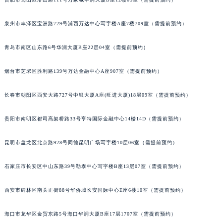
内蒙古自治区锡林郭勒盟市锡林浩特市光明街与额尔敦路交叉口天梭售后服务中心（需提前预约）
内蒙古自治区兴安盟市乌兰浩特市兴安大街天梭售后服务中心（需提前预约）
泉州市丰泽区宝洲路729号浦西万达中心写字楼A座7楼709室（需提前预约）
山西省大同市平城区迎宾街天梭售后服务中心（需提前预约）
青岛市南区山东路6号华润大厦B座22层04室（需提前预约）
山西省晋城市城区黄华街天梭售后服务中心（需提前预约）
山西省晋中市榆次区顺城街天梭售后服务中心（需提前预约）
烟台市芝罘区胜利路139号万达金融中心A座907室（需提前预约）
山西省临汾市尧都区解放路天梭售后服务中心（需提前预约）
山西省吕梁市离石区永宁中路与建设街交叉口天梭售后服务中心（需提前预约）
长春市朝阳区西安大路727号中银大厦A座(旺进大厦)18层09室（需提前预约）
山西省朔州市朔城区怡西路与鄯阳西街交汇处天梭售后服务中心（需提前预约）
贵阳市南明区都司高架桥路33号亨特国际金融中心14楼14D（需提前预约）
山西省忻州市忻府区和平东街与七一南路交叉口天梭售后服务中心（需提前预约）
山西省阳泉市郊区平阳东街与新城大道交叉口天梭售后服务中心（需提前预约）
昆明市盘龙区北京路928号同德昆明广场写字楼10层06室（需提前预约）
山西省运城市盐湖区河东街天梭售后服务中心（需提前预约）
山西省长治市潞州区英雄中路天梭售后服务中心（需提前预约）
石家庄市长安区中山东路39号勒泰中心写字楼B座13层07室（需提前预约）
山西省太原市迎泽区迎泽街道解放路15号亨得利名表维修授权店3楼天梭售后服务中心（需提前预约）
天津市和平区赤峰道136号天津国际金融中心26层2603室天梭售后服务中心（需提前预约）
西安市碑林区南关正街88号华侨城长安国际中心E座6楼10室（需提前预约）
安徽省安庆市迎江区人民路天梭售后服务中心（需提前预约）
海口市龙华区金贸东路5号海口华润大厦B座17层1707室（需提前预约）
安徽省蚌埠市蚌山区淮河路天梭售后服务中心（需提前预约）