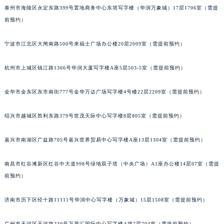
泰州市海陵区永定东路399号置地商务中心东塔写字楼（华润万象城）17层1706室（需提
苏州市苏州工业园区星港街199号苏州中心办公楼C座22层08室（需提前预约）
前预约）
武汉市江汉区解放大道686号世界贸易大厦38层09室（需提前预约）
南宁市青秀区金湖路59号地王大厦12楼1224室（需提前预约）
宁波市江北区大闸南路500号来福士广场办公楼20层2009室（需提前预约）
合肥市蜀山区潜山路111号万象城华润大厦B座12楼03室（需提前预约）
泉州市丰泽区宝洲路729号浦西万达中心写字楼A座7楼709室（需提前预约）
杭州市上城区钱江路1366号华润大厦写字楼A座5层503-5室（需提前预约）
青岛市南区山东路6号华润大厦B座22层04室（需提前预约）
金华市金东区东市南街777号金华万达广场写字楼4号楼22层2209室（需提前预约）
烟台市芝罘区胜利路139号万达金融中心A座907室（需提前预约）
长春市朝阳区西安大路727号中银大厦A座(旺进大厦)18层09室（需提前预约）
绍兴市越城区胜利东路379号世茂天际中心写字楼8层805室（需提前预约）
贵阳市南明区都司高架桥路33号亨特国际金融中心14楼14D（需提前预约）
昆明市盘龙区北京路928号同德昆明广场写字楼10层06室（需提前预约）
嘉兴市南湖区广益路705号嘉兴世界贸易中心写字楼A座13层1304室（需提前预约）
石家庄市长安区中山东路39号勒泰中心写字楼B座13层07室（需提前预约）
西安市碑林区南关正街88号华侨城长安国际中心E座6楼10室（需提前预约）
南昌市红谷滩新区红谷中大道998号绿地双子塔（中央广场）A1座办公楼14层07室（需提
前预约）
海口市龙华区金贸东路5号海口华润大厦B座17层1707室（需提前预约）
唐山市路南区新华东道100号万达广场写字楼A座10层1002室（需提前预约）
济南市历下区经十路11111号华润中心写字楼（万象城）15层1508室（需提前预约）
台州市椒江区东海大道1800号腾达中心东1幢20楼2002室（需提前预约）
内蒙古自治区呼和浩特市玉泉区大学西街70号华润万象城写字楼（鄂尔多斯大厦）23层2326室（需提前预约）
广州市天河区天河路230号万菱汇国际中心写字楼A塔7层704室（需提前预约）