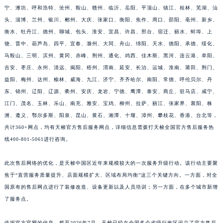
宁、潍坊、呼和浩特、沧州、鞍山、赣州、临沂、岳阳、平顶山、镇江、桂林、芜湖、汕
福建省莆田市城厢区霞林街道荔华东大道天梭售后服务中心（需提前预约）
头、淄博、兰州、银川、郴州、大庆、张家口、衡阳、焦作、周口、邵阳、亳州、新乡、
福建省三明市三元区东乾二路天梭售后服务中心（需提前预约）
衡水、牡丹江、德州、聊城、包头、淮安、宜昌、许昌、邢台、宿迁、丽水、蚌埠、上
福建省漳州市龙文区步港路天梭售后服务中心（需提前预约）
饶、晋中、葫芦岛、四平、宜春、滁州、大同、舟山、绵阳、天水、德阳、承德、绥化、
江苏省常州市新北区龙锦路1590号现代传媒中心5号楼10层1008室天梭售后服务中心（需提前预约）
马鞍山、三明、滨州、黄冈、赤峰、荆州、通化、鸡西、佳木斯、黑河、连云港、阜阳、
江苏省淮安市清江浦区淮海北路天梭售后服务中心（需提前预约）
吉安、枣庄、永州、清远、揭阳、梧州、渭南、延安、长治、运城、淮南、莆田、荆门、
江苏省连云港市海州区通灌北路天梭售后服务中心（需提前预约）
益阳、梅州、达州、榆林、威海、九江、济宁、齐齐哈尔、南阳、常德、呼伦贝尔、丹
东、锦州、辽阳、辽源、衢州、安庆、龙岩、宁德、鹰潭、泰安、商丘、驻马店、咸宁、
江苏省南京市秦淮区中山南路1号南京中心22层22-C1-C3室天梭售后服务中心（需提前预约）
江门、茂名、玉林、乐山、南充、雅安、宝鸡、柳州、拉萨、丽江、张家界、襄阳、株
江苏省宿迁市宿城区西湖路天梭售后服务中心（需提前预约）
洲、遵义、鄂尔多斯、阳泉、昆山、黄石、湘潭、十堰、漳州、攀枝花、香港、台北等，
江苏省泰州市海陵区永定东路399号置地商务中心东塔（华润万象城）17层1706室天梭售后服务中心（需提前预约）
共计360+网点，均有天梭官方售后服务网点，详细信息需拨打天梭全国官方售后服务热
江苏省徐州市鼓楼区淮海东路29号苏宁广场IFC国际金融中心35层3508室天梭售后服务中心（需提前预约）
线400-801-5061进行咨询。
江苏省盐城市盐都区世纪大道5号盐城金融城写字楼1号楼16层1604室天梭售后服务中心（需提前预约）
江苏省扬州市邗江区国展路29号星耀天地写字楼1号楼18层1803室天梭售后服务中心（需提前预约）
此次售后网络的优化，是天梭中国区近年来规模较大的一次服务升级行动。该行动主要聚
焦于“直营服务质量提升、店面规模扩大、区域布局均衡”这三个关键方向。一方面，对全
江苏省镇江市京口区中山东路天梭售后服务中心（需提前预约）
国原有的售后网点进行了装修改造、设备更新以及人员培训；另一方面，在多个城市新增
江西省抚州市临川区赣东大道天梭售后服务中心（需提前预约）
了服务点。
江西省赣州市章贡区文清路天梭售后服务中心（需提前预约）
江西省吉安市吉州区井冈山大道天梭售后服务中心（需提前预约）
依据官方官网的信息，截至2026年7月，天梭已经在全国多个省级行政区设立了官方售后