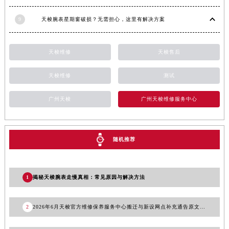
甘肃省合作市人民街天梭售后服务中心（需提前预约）
9
天梭腕表星期窗破损？无需担心，这里有解决方案
甘肃省嘉峪关市雄关区新华中路天梭售后服务中心（需提前预约）
甘肃省金昌市金川区北京路天梭售后服务中心（需提前预约）
天梭维修
天梭售后
甘肃省酒泉市肃州区西大街天梭售后服务中心（需提前预约）
甘肃省临夏市城南街道团结路天梭售后服务中心（需提前预约）
天梭维修
测试
甘肃省陇南市武都区人民路天梭售后服务中心（需提前预约）
甘肃省平凉市崆峒区西大街天梭售后服务中心（需提前预约）
广州天梭
广州天梭维修服务中心
甘肃省庆阳市西峰区南大街天梭售后服务中心（需提前预约）
甘肃省天水市秦州区民主路天梭售后服务中心（需提前预约）
甘肃省武威市凉州区迎宾路天梭售后服务中心（需提前预约）
随机推荐
甘肃省张掖市甘州区民乐北路天梭售后服务中心（需提前预约）
宁夏回族自治区固原市原州区文化街天梭售后服务中心（需提前预约）
1
揭秘天梭腕表走慢真相：常见原因与解决方法
宁夏回族自治区石嘴山市大武口区贺兰山路天梭售后服务中心（需提前预约）
宁夏回族自治区吴忠市利通区开元大道天梭售后服务中心（需提前预约）
2
2026年6月天梭官方维修保养服务中心搬迁与新设网点补充通告原文最终发布
宁夏回族自治区银川市兴庆区新华东路97号新百中心C馆一层C1-18号商铺天梭售后服务中心（需提前预约）
宁夏回族自治区中卫市沙坡头区鼓楼东街天梭售后服务中心（需提前预约）