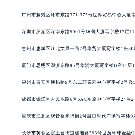
黑龙江省大庆市萨尔图区会战大街天
黑龙江省鹤岗市向阳区红军路天梭售
广州市越秀区环市东路371-375号世界贸易中心大厦
黑龙江省黑河市爱辉区中央街天梭售
黑龙江省鸡西市鸡冠区红军路天梭售
深圳市罗湖区深南东路5001号华润大厦写字楼17层1
黑龙江省佳木斯市向阳区长安路天梭
黑龙江省牡丹江市东安区太平路天梭
惠州市惠城区江北文昌一路7号华贸大厦写字楼1座30
黑龙江省七台河市桃山区大同街天梭
黑龙江省齐齐哈尔市龙沙区龙华路天
厦门市思明区湖滨东路95号华润大厦写字楼B座11层1
黑龙江省双鸭山市尖山区新兴大街天
黑龙江省绥化市北林区新华街与康庄
福州市晋安区横屿路9号东二环泰禾中心写字楼2号楼5
黑龙江省伊春市伊美区通河路天梭售
吉林省白城市洮北区明仁南街天梭售
成都市锦江区人民东路6号SAC东原中心写字楼24层2
吉林省白山市浑江区浑江大街天梭售
吉林省吉林市船营区河南街天梭售后
重庆市江北区观音桥步行街2号融恒时代广场写字楼9层
吉林省辽源市龙山区人民大街天梭售
吉林省梅河口市新华街道梅河大街天
长沙市芙蓉区定王台街道建湘路393号世茂环球金融中