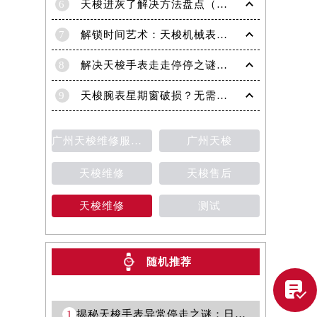
6
天梭进灰了解决方法盘点（日常保养与清洁技巧）
7
解锁时间艺术：天梭机械表机芯生锈修复秘籍
8
解决天梭手表走走停停之谜：专业处理方法全面解析
9
天梭腕表星期窗破损？无需担心，这里有解决方案
广州天梭维修服务中心
广州天梭
天梭维修
天梭售后
天梭维修
测试
随机推荐
提前预约）

1
揭秘天梭手表异常停走之谜：日常保养与故障排查指南