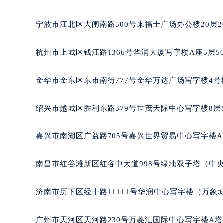
南宁市青秀区金湖路59号地王大厦12
合肥市蜀山区潜山路111号万象城华润
宁波市江北区大闸南路500号来福士广场办公楼20层2
泉州市丰泽区宝洲路729号浦西万达中
青岛市南区山东路6号华润大厦B座2
杭州市上城区钱江路1366号华润大厦写字楼A座5层5
烟台市芝罘区胜利路139号万达金融中
长春市朝阳区西安大路727号中银大厦
金华市金东区东市南街777号金华万达广场写字楼4号楼
贵阳市南明区都司高架桥路33号亨特
昆明市盘龙区北京路928号同德昆明
绍兴市越城区胜利东路379号世茂天际中心写字楼8层
石家庄市长安区中山东路39号勒泰中
西安市碑林区南关正街88号华侨城长
嘉兴市南湖区广益路705号嘉兴世界贸易中心写字楼A座
海口市龙华区金贸东路5号海口华润大厦
唐山市路南区新华东道100号万达广场
南昌市红谷滩新区红谷中大道998号绿地双子塔（中央
台州市椒江区东海大道1800号腾达中
内蒙古自治区呼和浩特市玉泉区大学西
济南市历下区经十路11111号华润中心写字楼（万象城
甘肃省兰州市七里河区西津西路16号兰
重庆市解放碑渝中区民权路28号英利
广州市天河区天河路230号万菱汇国际中心写字楼A塔