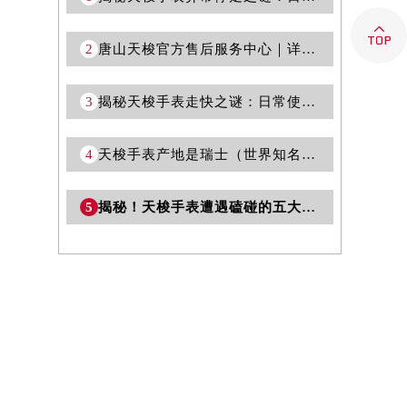

2
唐山天梭官方售后服务中心｜详细网点地址及热线权威信息公示（2026年7月更新）
3
揭秘天梭手表走快之谜：日常使用中隐藏的奥秘
4
天梭手表产地是瑞士（世界知名制表工艺的象征）
5
揭秘！天梭手表遭遇磕碰的五大常见原因