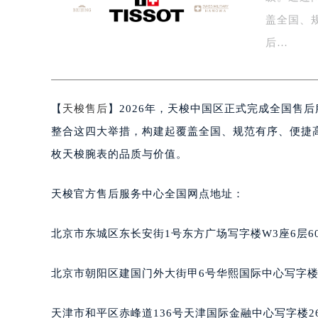
盐城市盐都区世纪大道5号盐城金融城写
盖全国、
泰州市海陵区永定东路399号置地商
后…
宁波市江北区大闸南路500号来福士广
杭州市上城区钱江路1366号华润大厦
金华市金东区东市南街777号金华万达
【
天梭售后
】2026年，天梭中国区正式完成全国售
绍兴市越城区胜利东路379号世茂天
嘉兴市南湖区广益路705号嘉兴世界贸
整合这四大举措，构建起覆盖全国、规范有序、便捷
南昌市红谷滩新区红谷中大道998号
枚天梭腕表的品质与价值。
济南市历下区经十路11111号华润中
广州市天河区天河路230号万菱汇国
天梭官方售后服务中心全国网点地址：
广州市越秀区环市东路371-375号
深圳市罗湖区深南东路5001号华润大
北京市东城区东长安街1号东方广场写字楼W3座6层6
惠州市惠城区江北文昌一路7号华贸大
厦门市思明区湖滨东路95号华润大厦写
北京市朝阳区建国门外大街甲6号华熙国际中心写字楼D
福州市鼓楼区五四路128-1号恒力城
成都市锦江区人民东路6号SAC东原中
天津市和平区赤峰道136号天津国际金融中心写字楼26