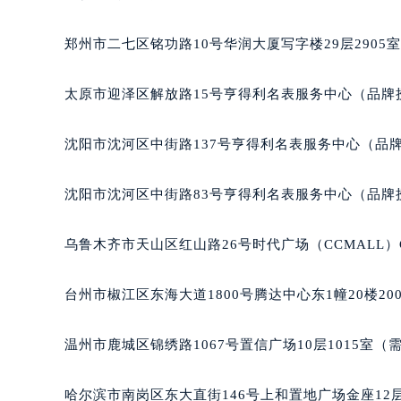
吉林省四平市铁东区紫气大路与南九
吉林省松原市宁江区五环大街天梭售
郑州市二七区铭功路10号华润大厦写字楼29层2905
吉林省通化市东昌区环通乡江南大街
吉林省延边市延吉市解放路天梭售后
太原市迎泽区解放路15号亨得利名表服务中心（品牌
辽宁省鞍山市铁东区站前街天梭售后
辽宁省本溪市平山区胜利路天梭售后
沈阳市沈河区中街路137号亨得利名表服务中心（品
辽宁省朝阳市双塔区新华路天梭售后
辽宁省丹东市振兴区七经街天梭售后
沈阳市沈河区中街路83号亨得利名表服务中心（品牌
辽宁省抚顺市新抚区东一路天梭售后
辽宁省阜新市海州区解放大街天梭售
乌鲁木齐市天山区红山路26号时代广场（CCMALL）C
辽宁省葫芦岛市连山区中央路天梭售
辽宁省锦州市古塔区中央大街天梭售
台州市椒江区东海大道1800号腾达中心东1幢20楼20
辽宁省辽阳市白塔区新运大街天梭售
辽宁省盘锦市兴隆台区石油大街天梭
温州市鹿城区锦绣路1067号置信广场10层1015室（
辽宁省铁岭市银州区南马路天梭售后
辽宁省营口市站前区市府路与渤海大
哈尔滨市南岗区东大直街146号上和置地广场金座12层