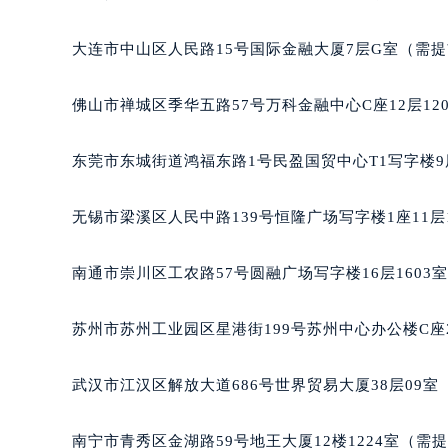
辽宁省沈阳市沈河区中街路137号亨
辽宁省沈阳市沈河区中街路83号亨
大连市中山区人民路15号国际金融大厦7层G室（需
北京市朝阳区建国门外大街甲6号华熙
北京市东城区东长安街1号王府井东方
佛山市禅城区季华五路57号万科金融中心C座12层12
河北省保定市竞秀区朝阳北大街北国
内蒙古自治区阿拉善盟市左旗土尔扈
东莞市东城街道鸿福东路1号民盈国贸中心T1写字楼9
内蒙古自治区巴彦淖尔市临河区新华
内蒙古自治区包头市青山区幸福路甲
无锡市梁溪区人民中路139号恒隆广场写字楼1座11层
内蒙古自治区赤峰市红山区哈达街天
内蒙古自治区鄂尔多斯市东胜区伊金
南通市崇川区工农路57号圆融广场写字楼16层1603
内蒙古自治区呼伦贝尔市海拉尔区中
内蒙古自治区通辽市科尔沁区明仁大
苏州市苏州工业园区星港街199号苏州中心办公楼C座
内蒙古自治区乌海市海勃湾区人民南
内蒙古自治区乌兰察布市集宁区恩和
武汉市江汉区解放大道686号世界贸易大厦38层09
内蒙古自治区锡林郭勒盟市锡林浩特
内蒙古自治区兴安盟市乌兰浩特市兴
南宁市青秀区金湖路59号地王大厦12楼1224室（需