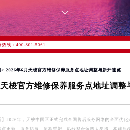
优化升级公告
：400-801-5061
1-5061，服务覆盖中国大陆、香港、澳门、台湾全部区域（非大陆需
点地址：
国际中心写字楼D座11层1102室（北京总部）（需提前预约）
字楼W3座6层602室（需提前预约）
门
> 2026年6月天梭官方维修保养服务点地址调整与新开速览
融中心写字楼26层2603室（需提前预约）
6月天梭官方维修保养服务点地址调
2座37层3705室（需提前预约）
际广场写字楼8层806室（需提前预约）
南京中心写字楼22层C1-1室（需提前预约）
中心写字楼5号楼10层1008室（需提前预约）
FC国际金融中心写字楼35层3508室（需提前预约）
后】2026年，天梭中国区正式完成全国售后服务网络的全面优化
楼1号楼18层1803室（需提前预约）
网点更新、服务拓展、流程重塑、热线整合这四大举措，构建起