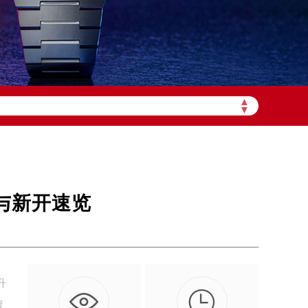
▲
加拨“+86”）
▼
整与新开速览
升

覆