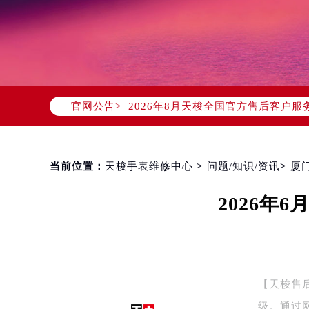
2026年8月天梭中国区售后服务网络
2026年8月天梭全国官方售后客户服务热线
官网公告>
天梭官方全国统一服务热线400-80
2026年8月天梭售后服务中心最新网
北京市朝阳区建国门外大街甲6号华熙
北京市东城区东长安街1号东方广场写
当前位置：
天梭手表维修中心
>
问题/知识/资讯
>
厦
天津市和平区赤峰道136号天津国际金
2026年
上海市徐汇区虹桥路3号港汇中心写字楼
上海市黄浦区南京东路299号宏伊国
南京市秦淮区中山南路1号（新街口）
常州市新北区龙锦路1590号现代传媒
徐州市鼓楼区淮海东路29号苏宁广场I
【天梭售
扬州市邗江区国展路29号星耀天地写字
级。通过